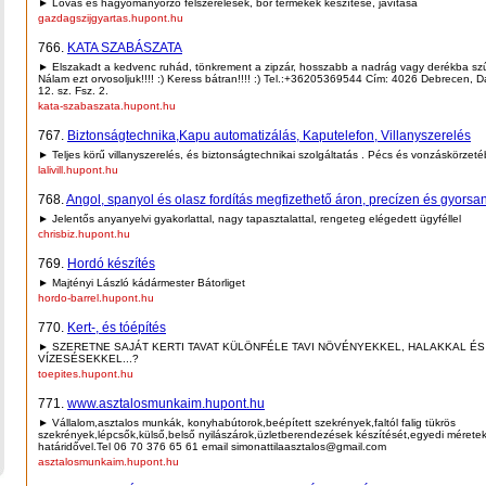
► Lovas és hagyományőrző felszerelések, bőr termékek készítése, javítása
gazdagszijgyartas.hupont.hu
766.
KATA SZABÁSZATA
► Elszakadt a kedvenc ruhád, tönkrement a zipzár, hosszabb a nadrág vagy derékba szű
Nálam ezt orvosoljuk!!!! :) Keress bátran!!!! :) Tel.:+36205369544 Cím: 4026 Debrecen, 
12. sz. Fsz. 2.
kata-szabaszata.hupont.hu
767.
Biztonságtechnika,Kapu automatizálás, Kaputelefon, Villanyszerelés
► Teljes körű villanyszerelés, és biztonságtechnikai szolgáltatás . Pécs és vonzáskörzet
lalivill.hupont.hu
768.
Angol, spanyol és olasz fordítás megfizethető áron, precízen és gyorsa
► Jelentős anyanyelvi gyakorlattal, nagy tapasztalattal, rengeteg elégedett ügyféllel
chrisbiz.hupont.hu
769.
Hordó készítés
► Majtényi László kádármester Bátorliget
hordo-barrel.hupont.hu
770.
Kert-, és tóépítés
► SZERETNE SAJÁT KERTI TAVAT KÜLÖNFÉLE TAVI NÖVÉNYEKKEL, HALAKKAL ÉS
VÍZESÉSEKKEL...?
toepites.hupont.hu
771.
www.asztalosmunkaim.hupont.hu
► Vállalom,asztalos munkák, konyhabútorok,beépített szekrények,faltól falig tükrös
szekrények,lépcsők,külső,belső nyilászárok,üzletberendezések készítését,egyedi mérete
határidővel.Tel 06 70 376 65 61 email simonattilaasztalos@gmail.com
asztalosmunkaim.hupont.hu