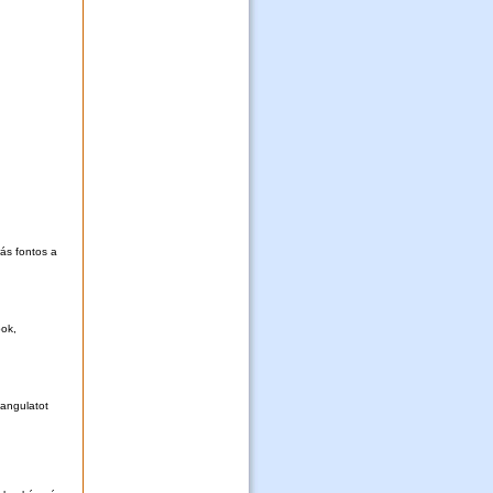
rás fontos a
pok,
hangulatot