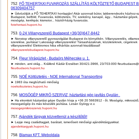
752.
FŐ TEHERTAXI FUVAROZÁS SZÁLLÍTÁS KÖLTÖZTETŐ BUDAPEST 
06309404757
► Üdvözöljük a FŐ TEHERTAXI honlapján! Akár azonnali bútor, lakberendezés házhoz-sz
Budapest, belföld. Fuvarozás, költöztetés, TV, szekrény, kanapé, ágy... háztartási gépek
mosógép, kerékpár, kismotor... háztól-házig fuvarozás.
fotehertaxi.hupont.hu
753.
0-24 Villanyszerelő Budapest +36(30)647-8442
► Nonstop villanyszerelő gyorsszolgálat Budapest és környékén. Villanyszerelés, villamo
szerelése, javítása! Lakossági villanyszerelés! Társasházaknak, közületeknek, cégeknek
villanyszerelés! Elektromos hiba elhárítás azonnali kiszállással!
villanyszerelobudapest.hupont.hu
754.
Fleur Virágüzlet - Budaörs Méhecske u. 1.
► minden, ami virág... Králikné Kádár Erzsébet 30/421-3966, 23/703-000 fleurbudaors
fleurbudaors.hupont.hu
755.
NOÉ Költöztetés - NOE International Transporting
► 1983 óta megbízható minőség
noekoltoztetes.hupont.hu
756.
MOSÓGÉP MIKRÓ SZERVIZ, háztartási gép javítás Gyulán .
► Ha elromlott háztartási gépe Gyulán hívja a +36 20 5663912 - őt. Mosógép, mikrosütő,
mosogatógép és más készülék javítása. Lesán György e.v.
mosogepmikroszerviz.hupont.hu
757.
Ajándék tárgyak közvetlenül a készítőtől!
► Lepje meg családtagjait, barátait, ismerőseit minőségi ajándéktárgyakkal.
ajandektargyak.hupont.hu
758.
Blamax KFT. Weboldala