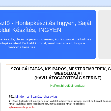
ztő - Honlapkészítés Ingyen, Saját
ldal Készítés, INGYEN
rkesztő, de ez teljesen ingyenes, korlátozások nélküli, és
onlapkészítés! Próbáld ki most, amit már sokan, hogy a
weboldalkészítés ...
SZOLGÁLTATÁS, KISIPAROS, MESTEREMBEREK, 
WEBOLDALAI
(HAVI LÁTOGATOTTSÁG SZERINT)
HuPont hirdetési rendszer
751.
Minden, ami varrás, ruhajavítás!
► Rövid határidővel, alacsony áron vállalok ruhajavîtást, zippzár cserét, felhajtást, függöny
ruhák javîtását, textil kiegészîtőket, minta alapján ruhák készítését!
sylvia-varras.hupont.hu