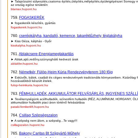
► Talajvízszint sülyesztés,csatorna építés,útépítés,mélyépítés,épületgépészet Somogy
az ország egész területén
blamax.hupont.hu
759.
FOGASKERÉK
► fogaskerék készítés, gyártás
fogaskerek.hupont.hu
760.
cserépkályha, kandalló, kemence, takaréktűzhely, téglakályha
► Kiss Géza, kályhás - Győr
kisskalyha.hupont.hu
761.
Ablakcsere-Energiamegtakaritás
► Ablak,ajtó,redőny,szúnyogháló kedvezö árak
ablakfer.hupont.hu
762.
Németkér, Fülöp-Heim Kúria Rendezvényterem 180 főig
► Esküvők, bálok, családi és céges rendezvények tradicionális környezetben. Kizárólag fri
hozzávalókból készült ételek.
fulop-heimkuria.hupont.hu
763.
FÉMHULLADÉK, AKKUMULÁTOR FELVÁSÁRLÁS, INGYENES SZÁLL
► Tevékenységünk acélhulladék, színesfém hulladék (RÉZ, ALUMÍNIUM, HORGANY, ÓL
akkumulátor hulladék piaci áron történő felvásárlása
pataki-femkerkft.hupont.hu
764.
Csillag Szépségszalon
► A szépség nem álom, a szépség...Te vagy!!!
csillagszalon.hupont.hu
765.
Bakony Caritas Bt Szíjgyártó Műhely