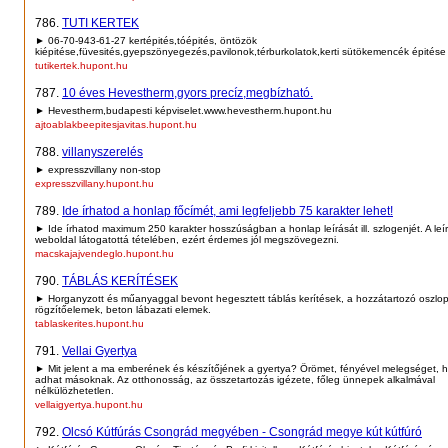
786.
TUTI KERTEK
► 06-70-943-61-27 kertépités,tóépités, öntözök
kiépitése,füvesités,gyepszönyegezés,pavilonok,térburkolatok,kerti sütökemencék épitése
tutikertek.hupont.hu
787.
10 éves Hevestherm,gyors precíz,megbízható.
► Hevestherm,budapesti képviselet.www.hevestherm.hupont.hu
ajtoablakbeepitesjavitas.hupont.hu
788.
villanyszerelés
► expresszvillany non-stop
expresszvillany.hupont.hu
789.
Ide írhatod a honlap főcímét, ami legfeljebb 75 karakter lehet!
► Ide írhatod maximum 250 karakter hosszúságban a honlap leírását ill. szlogenjét. A leí
weboldal látogatottá tételében, ezért érdemes jól megszövegezni.
macskajajvendeglo.hupont.hu
790.
TÁBLÁS KERÍTÉSEK
► Horganyzott és műanyaggal bevont hegesztett táblás kerítések, a hozzátartozó oszlo
rögzítőelemek, beton lábazati elemek.
tablaskerites.hupont.hu
791.
Vellai Gyertya
► Mit jelent a ma emberének és készítőjének a gyertya? Örömet, fényével melegséget, 
adhat másoknak. Az otthonosság, az összetartozás igézete, főleg ünnepek alkalmával
nélkülözhetetlen.
vellaigyertya.hupont.hu
792.
Olcsó Kútfúrás Csongrád megyében - Csongrád megye kút kútfúró