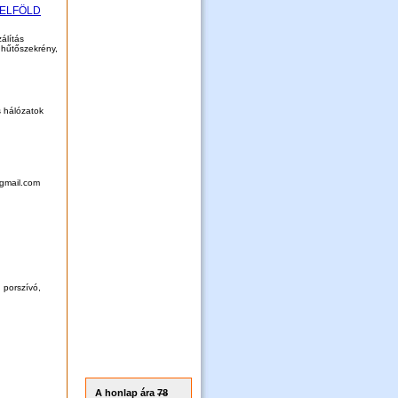
BELFÖLD
álítás
, hűtőszekrény,
s hálózatok
@gmail.com
 porszívó,
A honlap ára
78