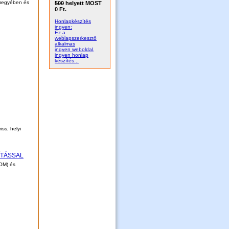
 megyében és
500
helyett MOST
0 Ft.
Honlapkészítés
ingyen:
Ez a
weblapszerkesztő
alkalmas
ingyen weboldal,
ingyen honlap
készítés...
ss, helyi
ÍTÁSSAL
OM) és