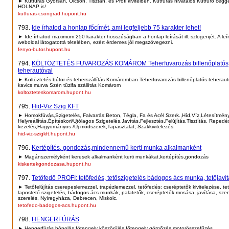
► Kútfúrás Gyorsan, Olcsón, Tisztán, és Profi kivitelben. Kútfúrás hivatalos Kútfúró cégge
HOLNAP is!
kutfuras-csongrad.hupont.hu
793.
Ide írhatod a honlap főcímét, ami legfeljebb 75 karakter lehet!
► Ide írhatod maximum 250 karakter hosszúságban a honlap leírását ill. szlogenjét. A leí
weboldal látogatottá tételében, ezért érdemes jól megszövegezni.
fenyo-butor.hupont.hu
794.
KÖLTÖZTETÉS FUVAROZÁS KOMÁROM Teherfuvarozás billenőplatós
teherautóval
► Költöztetés bútor és teherszállítás Komáromban Teherfuvarozás billenőplatós teherau
kavics murva Szén tűzifa szállítás Komárom
koltozteteskomarom.hupont.hu
795.
Hid-Viz Szig KFT
► Homokfúvás,Szigetelés, Falvarrás:Beton, Tégla, Fa és Acél Szerk.,Híd,Víz,Létesítmén
Helyreállítás,Építéskori/Utólagos Szigetelés,Javítás,Fejlesztés,Felújítás,Tisztítás. Repedé
kezelés,Hagyományos /Új módszerek,Tapasztalat, Szakkivitelezés.
hid-viz-szigkft.hupont.hu
796.
Kertépítés, gondozás,mindennemű kerti munka alkalmanként
► Magánszemélyként keresek alkalmanként kerti munkákat,kertépítés,gondozás
kiskertekgondozasa.hupont.hu
797.
Tetőfedő PROFI: tetőfedés, tetőszigetelés bádogos ács munka, tetőjavít
► Tetőfelújítás cserepeslemezzel, trapézlemezzel, tetőfedés: cseréptetők kivitelezése, tet
lapostető szigetelés, bádogos ács munkák, palatetők, cseréptetők mosása, javítása, sze
szerelés, Nyíregyháza, Debrecen, Miskolc.
tetofedo-badogos-acs.hupont.hu
798.
HENGERFÚRÁS
► Hengerfúrás,hónolás,fötengely köszörülés,főtengely görgőzés,motorösszefűzés.