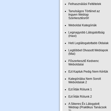
Felhasználási Feltételek
Tanulságos Történet az
Ingyen Weblap
Szerkesztésről!
Weboldal Kategóriák
Legnagyobb Látogatottság
(Havi)
Heti Leglátogatottabb Oldalak
Legtöbbet Olvasott Weblapok
(Mai)
Főszerkesztő Kedvenc
Weboldalai
Ezt Kaptuk Pedig Nem Kértük
Kategóriába Nem Sorolt
Weboldalak 2
Ezt Írták Rólunk 1
Ezt Írták Rólunk 2
A Sikeres És Látogatott
Weblap (Praktikus Tanácsok
1)