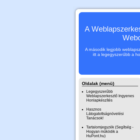
A Weblapszerkes
Webo
A második legjobb weblapsze
itt a legegyszerűbb a h
Oldalak (menü)
Legegyszerűbb
Weblapszerkesztő Ingyenes
Honlapkészítés
Hasznos
Látogatottságnövelési
Tanácsok!
Tartalomjegyzék (Segítség -
Hogyan működik a
HuPont.hu)