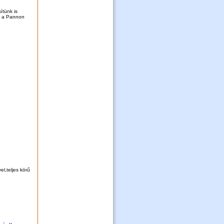
ítünk is
és a Pannon
el,teljes körű