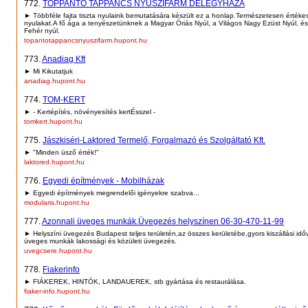
772.
TOPPANTÓ TAPPANCS NYUSZIFARM DÉLEGYHÁZA
► Többféle fajta tiszta nyulaink bemutatására készült ez a honlap.Természetesen értékes
nyulakat.A fő ága a tenyészetünknek a Magyar Óriás Nyúl, a Világos Nagy Ezüst Nyúl, 
Fehér nyúl.
topantotappancsnyuszifarm.hupont.hu
773.
Anadiag Kft
► Mi Kikutatjuk
anadiag.hupont.hu
774.
TOM-KERT
► - Kertépítés, növényesítés kertÉsszel -
tomkert.hupont.hu
775.
Jászkiséri-Laktored Termelő, Forgalmazó és Szolgáltató Kft.
► "Minden üsző érték!"
laktored.hupont.hu
776.
Egyedi építmények - Mobilházak
► Egyedi építmények megrendelői igényekre szabva...
modularis.hupont.hu
777.
Azonnali üveges munkák.Üvegezés helyszínen 06-30-470-11-99
► Helyszíni üvegezés Budapest teljes területén,az összes kerületébe,gyors kiszállási időv
üveges munkák lakossági és közületi üvegezés.
uvegcsere.hupont.hu
778.
Fiakerinfo
► FIÁKEREK, HINTÓK, LANDAUEREK, stb gyártása és restaurálása.
fiaker-info.hupont.hu