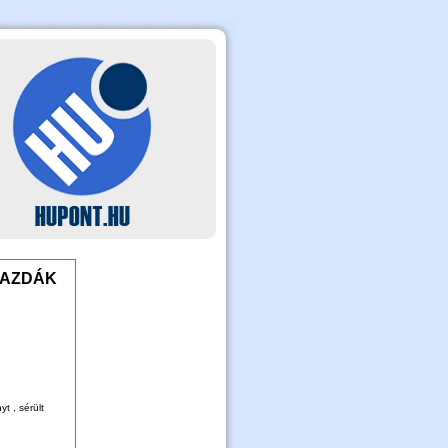
GAZDÁK
t , sérült