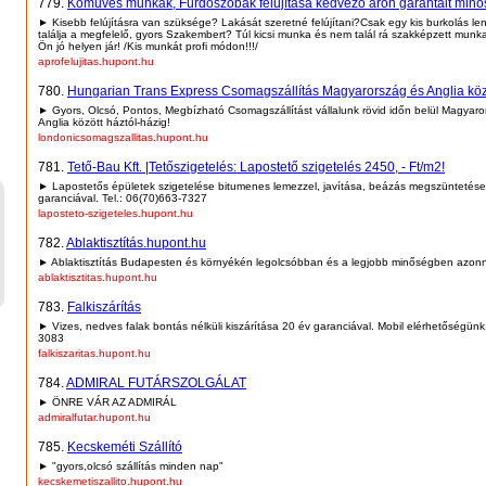
779.
Kőműves munkák, Fürdőszobák felújítása kedvező áron garantált minő
► Kisebb felújításra van szüksége? Lakását szeretné felújítani?Csak egy kis burkolás l
találja a megfelelő, gyors Szakembert? Túl kicsi munka és nem talál rá szakképzett munk
Ön jó helyen jár! /Kis munkát profi módon!!!/
aprofelujitas.hupont.hu
780.
Hungarian Trans Express Csomagszállítás Magyarország és Anglia közö
► Gyors, Olcsó, Pontos, Megbízható Csomagszállítást vállalunk rövid időn belül Magyaro
Anglia között háztól-házig!
londonicsomagszallitas.hupont.hu
781.
Tető-Bau Kft. |Tetőszigetelés: Lapostető szigetelés 2450, - Ft/m2!
► Lapostetős épületek szigetelése bitumenes lemezzel, javítása, beázás megszüntetése 
garanciával. Tel.: 06(70)663-7327
laposteto-szigeteles.hupont.hu
782.
Ablaktisztítás.hupont.hu
► Ablaktisztítás Budapesten és környékén legolcsóbban és a legjobb minőségben azonn
ablaktisztitas.hupont.hu
783.
Falkiszárítás
► Vizes, nedves falak bontás nélküli kiszárítása 20 év garanciával. Mobil elérhetőségünk
3083
falkiszaritas.hupont.hu
784.
ADMIRAL FUTÁRSZOLGÁLAT
► ÖNRE VÁR AZ ADMIRÁL
admiralfutar.hupont.hu
785.
Kecskeméti Szállító
► "gyors,olcsó szállítás minden nap"
kecskemetiszallito.hupont.hu