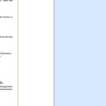
l - akár már
rás fontos a
tóval Homok
y,Építmény
s
ás
őszigetelés:
ndvicspanel