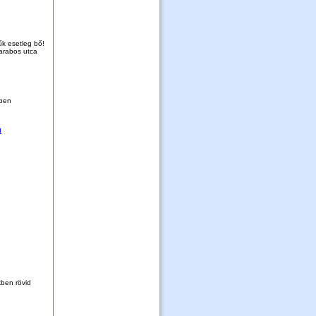
k esetleg bő!
Darabos utca
ében
n
kben rövid