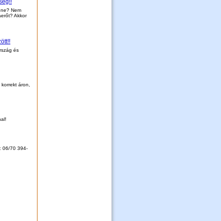
ség!!
enne? Nem
aerőt? Akkor
tt!!
rszág és
korrekt áron,
al!
: 06/70 394-