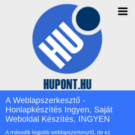
A Weblapszerkesztő -
Honlapkészítés Ingyen, Saját
Weboldal Készítés, INGYEN
A második legjobb weblapszerkesztő, de ez