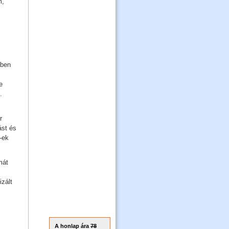
m,
tben
e
.
r
ást és
-ek
mát
izált
A honlap ára
78