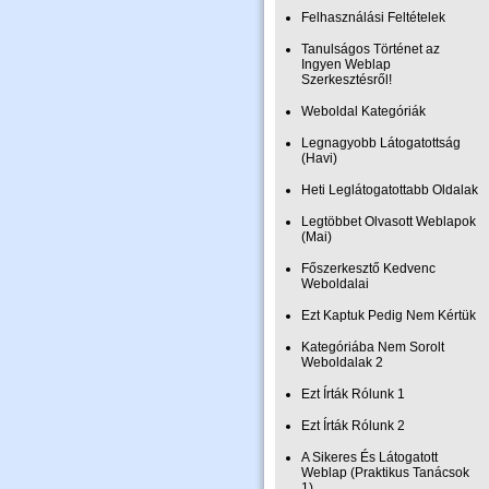
Felhasználási Feltételek
Tanulságos Történet az
Ingyen Weblap
Szerkesztésről!
Weboldal Kategóriák
Legnagyobb Látogatottság
(Havi)
Heti Leglátogatottabb Oldalak
Legtöbbet Olvasott Weblapok
(Mai)
Főszerkesztő Kedvenc
Weboldalai
Ezt Kaptuk Pedig Nem Kértük
Kategóriába Nem Sorolt
Weboldalak 2
Ezt Írták Rólunk 1
Ezt Írták Rólunk 2
A Sikeres És Látogatott
Weblap (Praktikus Tanácsok
1)