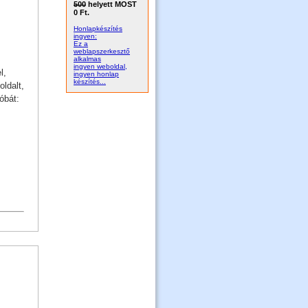
500
helyett MOST
0 Ft.
Honlapkészítés
ingyen:
Ez a
weblapszerkesztő
alkalmas
ingyen weboldal,
l,
ingyen honlap
készítés...
ldalt,
óbát: