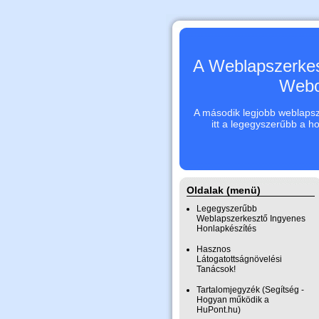
A Weblapszerkes
Webo
A második legjobb weblapsze
itt a legegyszerűbb a h
Oldalak (menü)
Legegyszerűbb
Weblapszerkesztő Ingyenes
Honlapkészítés
Hasznos
Látogatottságnövelési
Tanácsok!
Tartalomjegyzék (Segítség -
Hogyan működik a
HuPont.hu)