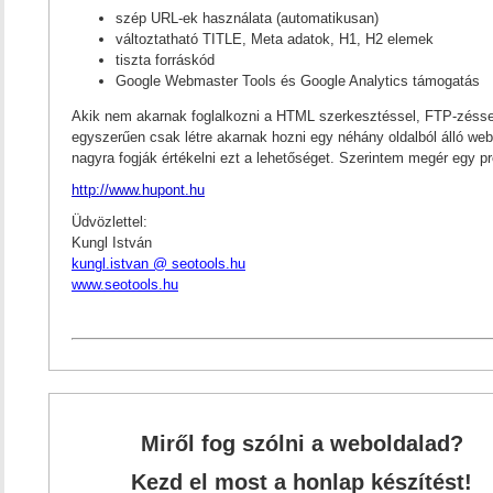
szép URL-ek használata (automatikusan)
változtatható TITLE, Meta adatok, H1, H2 elemek
tiszta forráskód
Google Webmaster Tools és Google Analytics támogatás
Akik nem akarnak foglalkozni a HTML szerkesztéssel, FTP-zésse
egyszerűen csak létre akarnak hozni egy néhány oldalból álló webo
nagyra fogják értékelni ezt a lehetőséget. Szerintem megér egy pr
http://www.hupont.hu
Üdvözlettel:
Kungl István
kungl.istvan @ seotools.hu
www.seotools.hu
Miről fog szólni a weboldalad?
Kezd el most a honlap készítést!