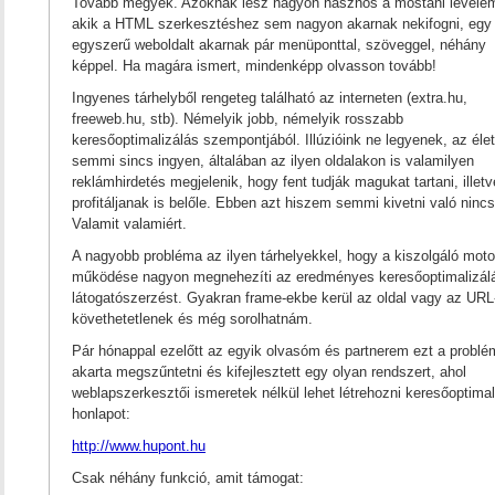
Tovább megyek. Azoknak lesz nagyon hasznos a mostani levele
akik a HTML szerkesztéshez sem nagyon akarnak nekifogni, egy
egyszerű weboldalt akarnak pár menüponttal, szöveggel, néhány
képpel. Ha magára ismert, mindenképp olvasson tovább!
Ingyenes tárhelyből rengeteg található az interneten (extra.hu,
freeweb.hu, stb). Némelyik jobb, némelyik rosszabb
keresőoptimalizálás szempontjából. Illúzióink ne legyenek, az éle
semmi sincs ingyen, általában az ilyen oldalakon is valamilyen
reklámhirdetés megjelenik, hogy fent tudják magukat tartani, illetv
profitáljanak is belőle. Ebben azt hiszem semmi kivetni való nincs
Valamit valamiért.
A nagyobb probléma az ilyen tárhelyekkel, hogy a kiszolgáló moto
működése nagyon megnehezíti az eredményes keresőoptimalizál
látogatószerzést. Gyakran frame-ekbe kerül az oldal vagy az URL
követhetetlenek és még sorolhatnám.
Pár hónappal ezelőtt az egyik olvasóm és partnerem ezt a problé
akarta megszűntetni és kifejlesztett egy olyan rendszert, ahol
weblapszerkesztői ismeretek nélkül lehet létrehozni keresőoptimal
honlapot:
http://www.hupont.hu
Csak néhány funkció, amit támogat: