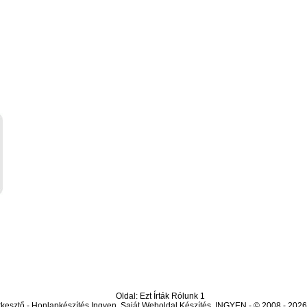
Oldal: Ezt Írták Rólunk 1
kesztő - Honlapkészítés Ingyen, Saját Weboldal Készítés, INGYEN - © 2008 - 202