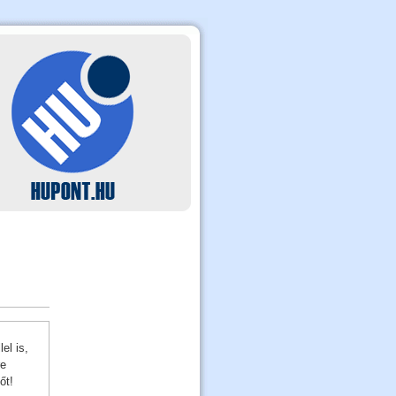
el is,
re
őt!