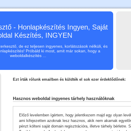
ztő - Honlapkészítés Ingyen, Saját
ldal Készítés, INGYEN
rkesztő, de ez teljesen ingyenes, korlátozások nélküli, és
onlapkészítés! Próbáld ki most, amit már sokan, hogy a
weboldalkészítés ...
Ezt írták rólunk emailben és küldték el sok ezer érdeklődőnek:
Hasznos weboldal ingyenes tárhely használóknak
Előző levelemben ígértem, hogy jelentkezem majd egy olyan levéll
ami kifejezetten azoknak lesz hasznos, akik nem akarnak egyelő
pénzt költeni saját domain regisztrációra, illetve tárhely bérletre. S