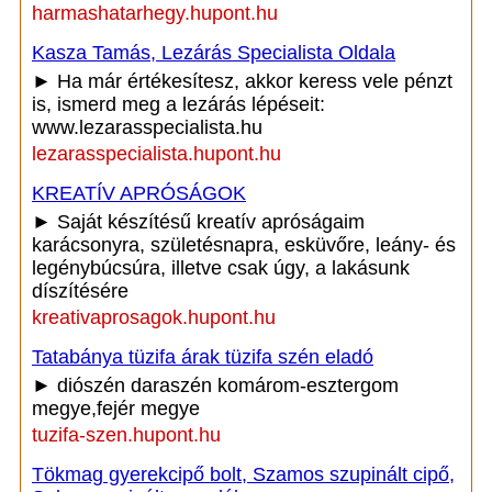
harmashatarhegy.hupont.hu
Kasza Tamás, Lezárás Specialista Oldala
► Ha már értékesítesz, akkor keress vele pénzt
is, ismerd meg a lezárás lépéseit:
www.lezarasspecialista.hu
lezarasspecialista.hupont.hu
KREATÍV APRÓSÁGOK
► Saját készítésű kreatív apróságaim
karácsonyra, születésnapra, esküvőre, leány- és
legénybúcsúra, illetve csak úgy, a lakásunk
díszítésére
kreativaprosagok.hupont.hu
Tatabánya tüzifa árak tüzifa szén eladó
► diószén daraszén komárom-esztergom
megye,fejér megye
tuzifa-szen.hupont.hu
Tökmag gyerekcipő bolt, Szamos szupinált cipő,