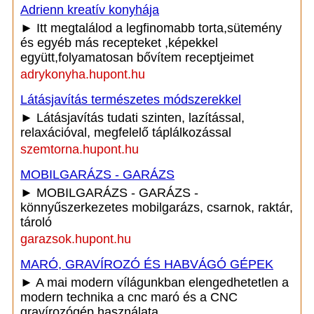
Adrienn kreatív konyhája
► Itt megtalálod a legfinomabb torta,sütemény
és egyéb más recepteket ,képekkel
együtt,folyamatosan bővítem receptjeimet
adrykonyha.hupont.hu
Látásjavítás természetes módszerekkel
► Látásjavítás tudati szinten, lazítással,
relaxációval, megfelelő táplálkozással
szemtorna.hupont.hu
MOBILGARÁZS - GARÁZS
► MOBILGARÁZS - GARÁZS -
könnyűszerkezetes mobilgarázs, csarnok, raktár,
tároló
garazsok.hupont.hu
MARÓ, GRAVÍROZÓ ÉS HABVÁGÓ GÉPEK
► A mai modern vílágunkban elengedhetetlen a
modern technika a cnc maró és a CNC
gravírozógép használata.