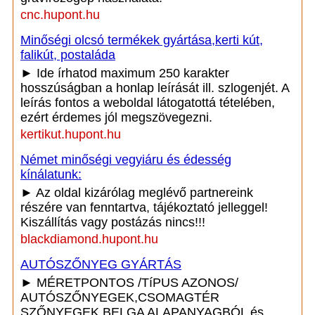
cnc.hupont.hu
Minőségi olcsó termékek gyártása,kerti kút,
falikút, postaláda
► Ide írhatod maximum 250 karakter
hosszúságban a honlap leírását ill. szlogenjét. A
leírás fontos a weboldal látogatottá tételében,
ezért érdemes jól megszövegezni.
kertikut.hupont.hu
Német minőségi vegyiáru és édesség
kínálatunk:
► Az oldal kizárólag meglévő partnereink
részére van fenntartva, tájékoztató jelleggel!
Kiszállítás vagy postázás nincs!!!
blackdiamond.hupont.hu
AUTÓSZŐNYEG GYÁRTÁS
► MÉRETPONTOS /TíPUS AZONOS/
AUTÓSZŐNYEGEK,CSOMAGTÉR
SZŐNYEGEK BELGA ALAPANYAGBÓL és