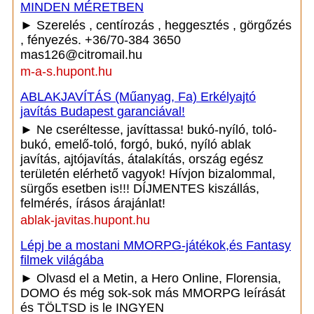
MINDEN MÉRETBEN
► Szerelés , centírozás , heggesztés , görgőzés
, fényezés. +36/70-384 3650
mas126@citromail.hu
m-a-s.hupont.hu
ABLAKJAVÍTÁS (Műanyag, Fa) Erkélyajtó
javítás Budapest garanciával!
► Ne cseréltesse, javíttassa! bukó-nyíló, toló-
bukó, emelő-toló, forgó, bukó, nyíló ablak
javítás, ajtójavítás, átalakítás, ország egész
területén elérhető vagyok! Hívjon bizalommal,
sürgős esetben is!!! DÍJMENTES kiszállás,
felmérés, írásos árajánlat!
ablak-javitas.hupont.hu
Lépj be a mostani MMORPG-játékok,és Fantasy
filmek világába
► Olvasd el a Metin, a Hero Online, Florensia,
DOMO és még sok-sok más MMORPG leírását
és TÖLTSD is le INGYEN