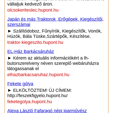
vállaljuk kedvező áron.
olcsokeriteslec.hupont.hu
Japán és más Traktorok ,Erőgépek, Kiegészítői,
szerszámai
► Szálítódoboz, Fűnyírók, Kiegészítők, Vonók,
Húzók, Bála Tüske,Szártépők, Készítése.
traktor-kiegeszito.hupont.hu
EL-Ház Barkácsáruház
► Kérem az aktuális információkért a lh-
butorszerelveny néven szereplő webáruházra
látogassanak el
elhazbarkacsaruhaz.hupont.hu
Fekete gólya
► ELKÖLTÖZTEM! ÚJ CÍMEM:
http://feszekfigyelo.hupont.hu/
feketegolya.hupont.hu
Alexa László Fafaragó népi iparművész