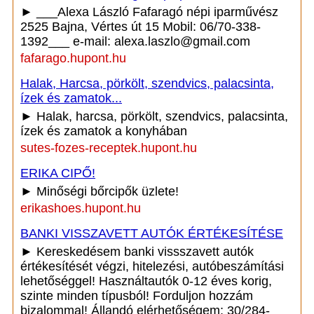
► ___Alexa László Fafaragó népi iparművész
2525 Bajna, Vértes út 15 Mobil: 06/70-338-
1392___ e-mail: alexa.laszlo@gmail.com
fafarago.hupont.hu
Halak, Harcsa, pörkölt, szendvics, palacsinta,
ízek és zamatok...
► Halak, harcsa, pörkölt, szendvics, palacsinta,
ízek és zamatok a konyhában
sutes-fozes-receptek.hupont.hu
ERIKA CIPŐ!
► Minőségi bőrcipők üzlete!
erikashoes.hupont.hu
BANKI VISSZAVETT AUTÓK ÉRTÉKESÍTÉSE
► Kereskedésem banki vissszavett autók
értékesítését végzi, hitelezési, autóbeszámítási
lehetőséggel! Használtautók 0-12 éves korig,
szinte minden típusból! Forduljon hozzám
bizalommal! Állandó elérhetőségem: 30/284-