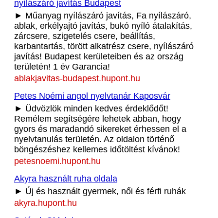
nyílászáró javítás Budapest
► Műanyag nyílászáró javítás, Fa nyílászáró,
ablak, erkélyajtó javítás, bukó nyíló átalakítás,
zárcsere, szigetelés csere, beállítás,
karbantartás, törött alkatrész csere, nyílászáró
javítás! Budapest kerületeiben és az ország
területén! 1 év Garancia!
ablakjavitas-budapest.hupont.hu
Petes Noémi angol nyelvtanár Kaposvár
► Üdvözlök minden kedves érdeklődőt!
Remélem segítségére lehetek abban, hogy
gyors és maradandó sikereket érhessen el a
nyelvtanulás területén. Az oldalon történő
böngészéshez kellemes időtöltést kívánok!
petesnoemi.hupont.hu
Akyra használt ruha oldala
► Új és használt gyermek, női és férfi ruhák
akyra.hupont.hu