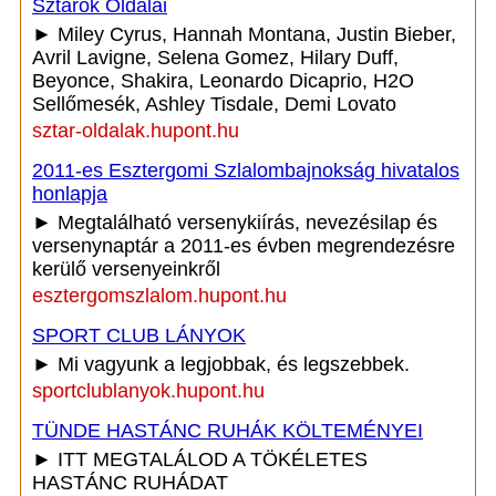
Sztárok Oldalai
► Miley Cyrus, Hannah Montana, Justin Bieber,
Avril Lavigne, Selena Gomez, Hilary Duff,
Beyonce, Shakira, Leonardo Dicaprio, H2O
Sellőmesék, Ashley Tisdale, Demi Lovato
sztar-oldalak.hupont.hu
2011-es Esztergomi Szlalombajnokság hivatalos
honlapja
► Megtalálható versenykiírás, nevezésilap és
versenynaptár a 2011-es évben megrendezésre
kerülő versenyeinkről
esztergomszlalom.hupont.hu
SPORT CLUB LÁNYOK
► Mi vagyunk a legjobbak, és legszebbek.
sportclublanyok.hupont.hu
TÜNDE HASTÁNC RUHÁK KÖLTEMÉNYEI
► ITT MEGTALÁLOD A TÖKÉLETES
HASTÁNC RUHÁDAT