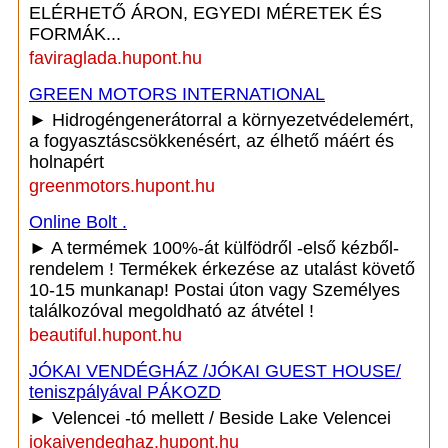
ELÉRHETŐ ÁRON, EGYEDI MÉRETEK ÉS
FORMÁK...
faviraglada.hupont.hu
GREEN MOTORS INTERNATIONAL
► Hidrogéngenerátorral a környezetvédelemért,
a fogyasztáscsökkenésért, az élhető máért és
holnapért
greenmotors.hupont.hu
Online Bolt .
► A termémek 100%-át külfödről -első kézből-
rendelem ! Termékek érkezése az utalást követő
10-15 munkanap! Postai úton vagy Személyes
találkozóval megoldható az átvétel !
beautiful.hupont.hu
JÓKAI VENDÉGHÁZ /JÓKAI GUEST HOUSE/
teniszpályával PÁKOZD
► Velencei -tó mellett / Beside Lake Velencei
jokaivendeghaz.hupont.hu