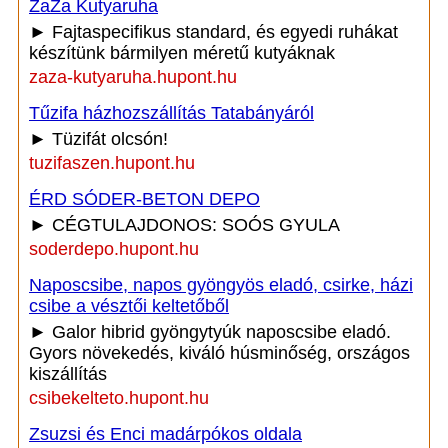
ZaZa Kutyaruha
► Fajtaspecifikus standard, és egyedi ruhákat
készítünk bármilyen méretű kutyáknak
zaza-kutyaruha.hupont.hu
Tűzifa házhozszállítás Tatabányáról
► Tüzifát olcsón!
tuzifaszen.hupont.hu
ÉRD SÓDER-BETON DEPO
► CÉGTULAJDONOS: SOÓS GYULA
soderdepo.hupont.hu
Naposcsibe, napos gyöngyös eladó, csirke, házi
csibe a vésztői keltetőből
► Galor hibrid gyöngytyúk naposcsibe eladó.
Gyors növekedés, kiváló húsminőség, országos
kiszállítás
csibekelteto.hupont.hu
Zsuzsi és Enci madárpókos oldala