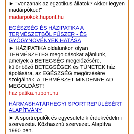
► "Vonzanak az egzotikus állatok? Akkor legyen
madárpókod!"
madarpokok.hupont.hu
EGÉSZSÉG ÉS HÁZIPATIKA A
TERMÉSZETBŐL FŰSZER - ÉS
GYÓGYNÖVÉNYEK HATÁSA
► HÁZIPATIKA oldalunkon olyan
TERMÉSZETES megoldásokat ajánlunk,
amelyek a BETEGSÉG megelőzésére,
különböző BETEGSÉGEK és TÜNETEK házi
ápolására, az EGÉSZSÉG megőrzésére
szolgálnak. A TERMÉSZET MINDENRE AD
MEGOLDÁST!
hazipatika.hupont.hu
HÁRMASHATÁRHEGYI SPORTREPÜLÉSÉRT
ALAPÍTVÁNY
► A sportrepülők és egyesületeik érdekvédelmi
szervezete. Közhasznú szervezet. Alapítva
1990-ben.