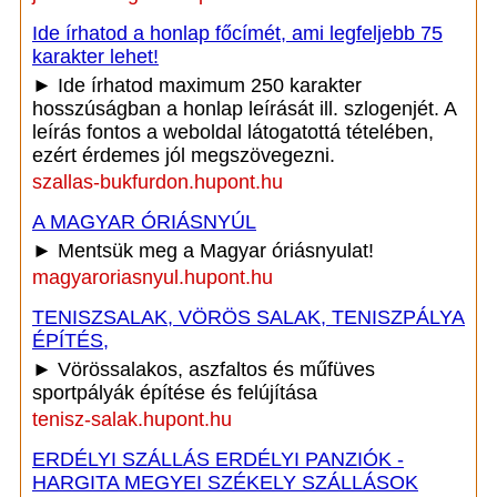
Ide írhatod a honlap főcímét, ami legfeljebb 75
karakter lehet!
► Ide írhatod maximum 250 karakter
hosszúságban a honlap leírását ill. szlogenjét. A
leírás fontos a weboldal látogatottá tételében,
ezért érdemes jól megszövegezni.
szallas-bukfurdon.hupont.hu
A MAGYAR ÓRIÁSNYÚL
► Mentsük meg a Magyar óriásnyulat!
magyaroriasnyul.hupont.hu
TENISZSALAK, VÖRÖS SALAK, TENISZPÁLYA
ÉPÍTÉS,
► Vörössalakos, aszfaltos és műfüves
sportpályák építése és felújítása
tenisz-salak.hupont.hu
ERDÉLYI SZÁLLÁS ERDÉLYI PANZIÓK -
HARGITA MEGYEI SZÉKELY SZÁLLÁSOK