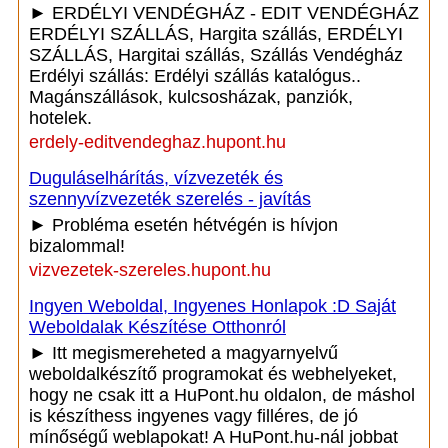
► ERDÉLYI VENDÉGHÁZ - EDIT VENDÉGHÁZ
ERDÉLYI SZÁLLÁS, Hargita szállás, ERDÉLYI
SZÁLLÁS, Hargitai szállás, Szállás Vendégház
Erdélyi szállás: Erdélyi szállás katalógus..
Magánszállások, kulcsosházak, panziók,
hotelek.
erdely-editvendeghaz.hupont.hu
Duguláselhárítás, vízvezeték és
szennyvízvezeték szerelés - javítás
► Probléma esetén hétvégén is hívjon
bizalommal!
vizvezetek-szereles.hupont.hu
Ingyen Weboldal, Ingyenes Honlapok :D Saját
Weboldalak Készítése Otthonról
► Itt megismereheted a magyarnyelvű
weboldalkészítő programokat és webhelyeket,
hogy ne csak itt a HuPont.hu oldalon, de máshol
is készíthess ingyenes vagy filléres, de jó
mínőségű weblapokat! A HuPont.hu-nál jobbat