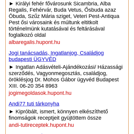
► Királyi fehér fővárosunk Sicambria, Alba
Regalis, Fehérvár, Buda Vetus, Ősbuda azaz
Óbuda, Szűz Mária sziget, Veteri Pest-Antiqua
Pest ősi városaink és múltunk eltitkolt
történelmünk kutatásával és feltárásával
foglalkozó oldal
albaregalis.hupont.hu
Jogi tanácsadás, Ingatlanjog, Családjog
budapesti ÜGYVÉD
► Ingatlan Adásvételi-Ajándékozási/ Házassági
szerződés, Vagyonmegosztás, családjog,
öröklésjog Dr. Mohos Gábor ügyvéd Budapest
XIII. 06-20 354 8963
jogimegoldasok.hupont.hu
Andi77 tuti tárkonyha
► Kipróbált, ismert, könnyen elkészíthető
finomságok receptjeit gyüjtöttem össze
andi-tutireceptek.hupont.hu