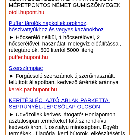
MÉRETPONTOS NÉMET GUMISZŐNYEGEK
otoli.hupont.hu
Puffer tárolók napkollektorokhoz,
hőszivattyúkhoz és vegyes kazánokhoz
► Hőcserélő nélkül, 1 hőcserélővel, 2
hőcserélővel, használati melegvíz előállítással,
rétegtárolók. 500 litertől 5000 literig
puffer.hupont.hu
Szerszámpiac
► Forgácsoló szerszámok újszerű/használt,
felújított állapotban, kedvező ár/érték aránnyal
kerek-par.hupont.hu
KERÍTÉSLÉC- AJTÓ-ABLAK-PARKETTA-
SEPRŰNYÉL-LÉPCSŐLAP OLCSÓN
► Üdvözöllek kedves látogató! Honlapomon
asztalosipari termékeket találsz rendkívül
kedvező áron, I. osztályú minőségben. Egyéb
termékek - filagória, kerti bútorok- elkészítését is