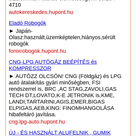
4710
autokereskedes.hupont.hu
Eladó Robogók
► Japán-
Olasz:használt,üzemképtelen,hiányos,sérült
robogók
fonixrobogok.hupont.hu
CNG-LPG AUTÓGÁZ BEÉPÍTÉS és
KOMPRESSZOR
► AUTÓZZ OLCSÓN! CNG (Földgáz) és LPG
autó átalakítás gyári minőségben, FSI
rendszerrel is, BRC ,AC STAG,ZAVOLI,GAS
TECH DT,LOVATO,K-E JETRONIK is,KME,
LANDI,TARTARINI,AGIS,EMER,BIGAS
ELPIGAS,AEB,KING: FINOMHANGOLÁSA
hibafeltáró javítása.
cng-lpg-auto.hupont.hu
ÚJ - ÉS HASZNÁLT ALUFELNIK , GUMIK