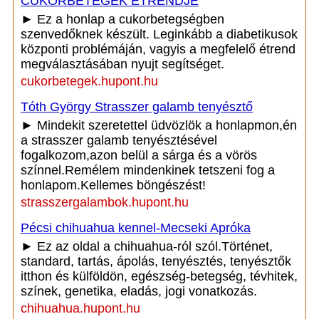
CUKORBETEGEK ÉTRENDJE
► Ez a honlap a cukorbetegségben
szenvedőknek készült. Leginkább a diabetikusok
központi problémáján, vagyis a megfelelő étrend
megválasztásában nyujt segítséget.
cukorbetegek.hupont.hu
Tóth György Strasszer galamb tenyésztő
► Mindekit szeretettel üdvözlök a honlapmon,én
a strasszer galamb tenyésztésével
fogalkozom,azon belül a sárga és a vörös
színnel.Remélem mindenkinek tetszeni fog a
honlapom.Kellemes böngészést!
strasszergalambok.hupont.hu
Pécsi chihuahua kennel-Mecseki Apróka
► Ez az oldal a chihuahua-ról szól.Történet,
standard, tartás, ápolás, tenyésztés, tenyésztők
itthon és külföldön, egészség-betegség, tévhitek,
színek, genetika, eladás, jogi vonatkozás.
chihuahua.hupont.hu