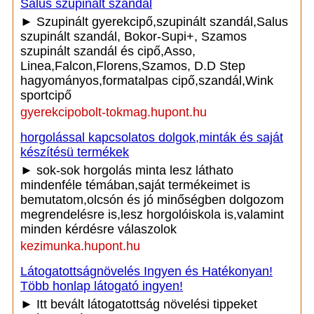
Salus szupinált szandál
► Szupinált gyerekcipő,szupinált szandál,Salus
szupinált szandál, Bokor-Supi+, Szamos
szupinált szandál és cipő,Asso,
Linea,Falcon,Florens,Szamos, D.D Step
hagyományos,formatalpas cipő,szandál,Wink
sportcipő
gyerekcipobolt-tokmag.hupont.hu
horgolással kapcsolatos dolgok,minták és saját
készítésü termékek
► sok-sok horgolás minta lesz láthato
mindenféle témában,saját termékeimet is
bemutatom,olcsón és jó minőségben dolgozom
megrendelésre is,lesz horgolóiskola is,valamint
minden kérdésre válaszolok
kezimunka.hupont.hu
Látogatottságnövelés Ingyen és Hatékonyan!
Több honlap látogató ingyen!
► Itt bevált látogatottság növelési tippeket