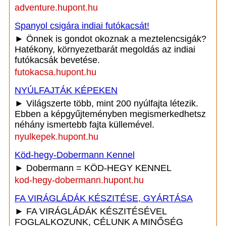
adventure.hupont.hu
Spanyol csigára indiai futókacsát!
► Önnek is gondot okoznak a meztelencsigák?
Hatékony, környezetbarát megoldás az indiai
futókacsák bevetése.
futokacsa.hupont.hu
NYÚLFAJTÁK KÉPEKEN
► Világszerte több, mint 200 nyúlfajta létezik.
Ebben a képgyűjteményben megismerkedhetsz
néhány ismertebb fajta küllemével.
nyulkepek.hupont.hu
Köd-hegy-Dobermann Kennel
► Dobermann = KÖD-HEGY KENNEL
kod-hegy-dobermann.hupont.hu
FA VIRÁGLÁDÁK KÉSZITÉSE, GYÁRTÁSA
► FA VIRÁGLÁDÁK KÉSZITÉSÉVEL
FOGLALKOZUNK, CÉLUNK A MINŐSÉG