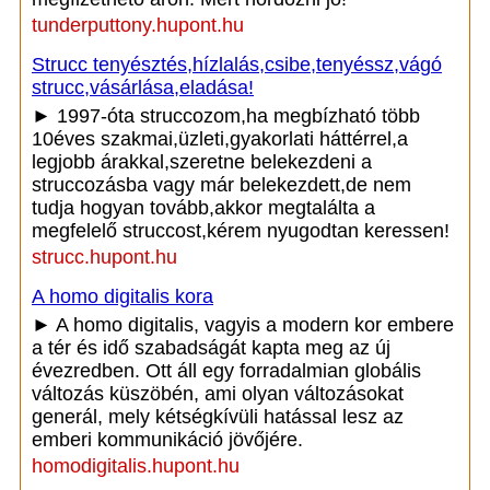
tunderputtony.hupont.hu
Strucc tenyésztés,hízlalás,csibe,tenyéssz,vágó
strucc,vásárlása,eladása!
► 1997-óta struccozom,ha megbízható több
10éves szakmai,üzleti,gyakorlati háttérrel,a
legjobb árakkal,szeretne belekezdeni a
struccozásba vagy már belekezdett,de nem
tudja hogyan tovább,akkor megtalálta a
megfelelő struccost,kérem nyugodtan keressen!
strucc.hupont.hu
A homo digitalis kora
► A homo digitalis, vagyis a modern kor embere
a tér és idő szabadságát kapta meg az új
évezredben. Ott áll egy forradalmian globális
változás küszöbén, ami olyan változásokat
generál, mely kétségkívüli hatással lesz az
emberi kommunikáció jövőjére.
homodigitalis.hupont.hu