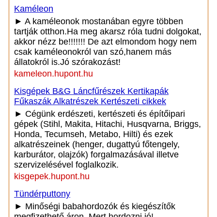
Kaméleon
► A kaméleonok mostanában egyre többen
tartják otthon.Ha meg akarsz róla tudni dolgokat,
akkor nézz be!!!!!!! De azt elmondom hogy nem
csak kaméleonokról van szó,hanem más
állatokról is.Jó szórakozást!
kameleon.hupont.hu
Kisgépek B&G Láncfűrészek Kertikapák
Fűkaszák Alkatrészek Kertészeti cikkek
► Cégünk erdészeti, kertészeti és építőipari
gépek (Stihl, Makita, Hitachi, Husqvarna, Briggs,
Honda, Tecumseh, Metabo, Hilti) és ezek
alkatrészeinek (henger, dugattyú főtengely,
karburátor, olajzók) forgalmazásával illetve
szervizelésével foglalkozik.
kisgepek.hupont.hu
Tündérputtony
► Minőségi babahordozók és kiegészítők
megfizethető áron. Mert hordozni jó!