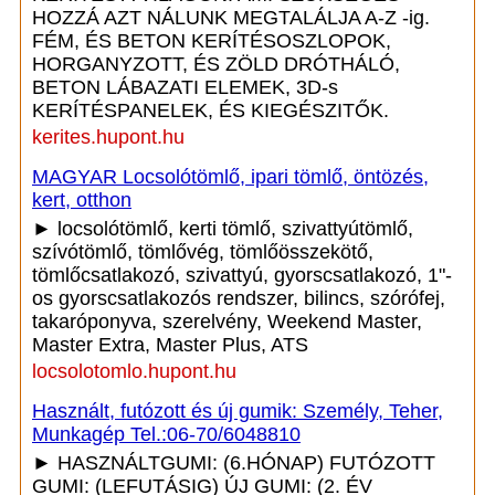
HOZZÁ AZT NÁLUNK MEGTALÁLJA A-Z -ig.
FÉM, ÉS BETON KERÍTÉSOSZLOPOK,
HORGANYZOTT, ÉS ZÖLD DRÓTHÁLÓ,
BETON LÁBAZATI ELEMEK, 3D-s
KERÍTÉSPANELEK, ÉS KIEGÉSZITŐK.
kerites.hupont.hu
MAGYAR Locsolótömlő, ipari tömlő, öntözés,
kert, otthon
► locsolótömlő, kerti tömlő, szivattyútömlő,
szívótömlő, tömlővég, tömlőösszekötő,
tömlőcsatlakozó, szivattyú, gyorscsatlakozó, 1"-
os gyorscsatlakozós rendszer, bilincs, szórófej,
takaróponyva, szerelvény, Weekend Master,
Master Extra, Master Plus, ATS
locsolotomlo.hupont.hu
Használt, futózott és új gumik: Személy, Teher,
Munkagép Tel.:06-70/6048810
► HASZNÁLTGUMI: (6.HÓNAP) FUTÓZOTT
GUMI: (LEFUTÁSIG) ÚJ GUMI: (2. ÉV