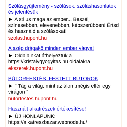
Szólásgyűjtemény - szólások, szóláshasonlatok
és jelentésük
► A stílus maga az ember... Beszélj
színesebben, elevenebben, képszerűbben! Értsd
és használd a szólásokat!
szolas.hupont.hu
A szép drágakő minden ember vágya!
► Oldalainkat áthelyeztük a
https://kristalygyogyitas.hu oldalakra
ekszerek.hupont.hu
BÚTORFESTÉS, FESTETT BÚTOROK
► " Tág a világ, mint az álom,mégis elfér egy
virágon "
butorfestes.hupont.hu
Használt alkatrészek értékesítése!
► ÚJ HONLAPUNK:
https://alkatreszbazar.webnode.hu/