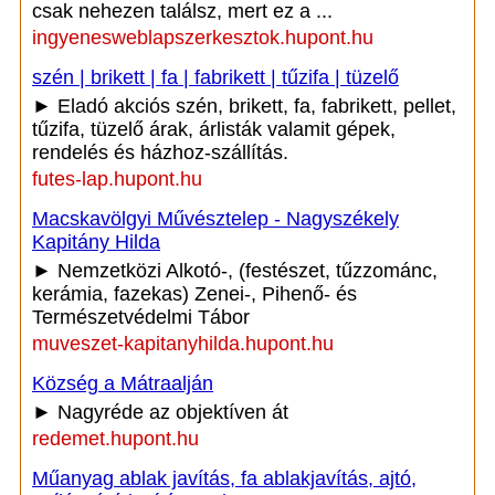
csak nehezen találsz, mert ez a ...
ingyenesweblapszerkesztok.hupont.hu
szén | brikett | fa | fabrikett | tűzifa | tüzelő
► Eladó akciós szén, brikett, fa, fabrikett, pellet,
tűzifa, tüzelő árak, árlisták valamit gépek,
rendelés és házhoz-szállítás.
futes-lap.hupont.hu
Macskavölgyi Művésztelep - Nagyszékely
Kapitány Hilda
► Nemzetközi Alkotó-, (festészet, tűzzománc,
kerámia, fazekas) Zenei-, Pihenő- és
Természetvédelmi Tábor
muveszet-kapitanyhilda.hupont.hu
Község a Mátraalján
► Nagyréde az objektíven át
redemet.hupont.hu
Műanyag ablak javítás, fa ablakjavítás, ajtó,