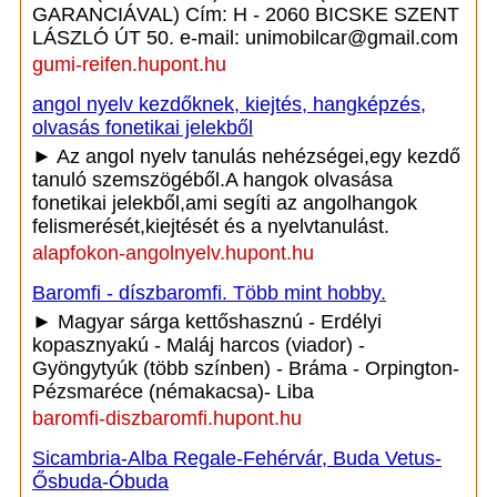
GARANCIÁVAL) Cím: H - 2060 BICSKE SZENT
LÁSZLÓ ÚT 50. e-mail: unimobilcar@gmail.com
gumi-reifen.hupont.hu
angol nyelv kezdőknek, kiejtés, hangképzés,
olvasás fonetikai jelekből
► Az angol nyelv tanulás nehézségei,egy kezdő
tanuló szemszögéből.A hangok olvasása
fonetikai jelekből,ami segíti az angolhangok
felismerését,kiejtését és a nyelvtanulást.
alapfokon-angolnyelv.hupont.hu
Baromfi - díszbaromfi. Több mint hobby.
► Magyar sárga kettőshasznú - Erdélyi
kopasznyakú - Maláj harcos (viador) -
Gyöngytyúk (több színben) - Bráma - Orpington-
Pézsmaréce (némakacsa)- Liba
baromfi-diszbaromfi.hupont.hu
Sicambria-Alba Regale-Fehérvár, Buda Vetus-
Ősbuda-Óbuda