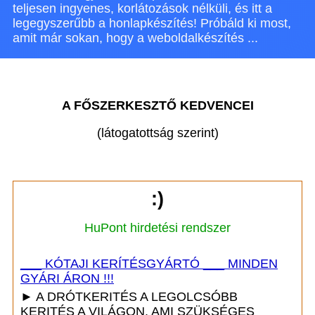
teljesen ingyenes, korlátozások nélküli, és itt a
legegyszerűbb a honlapkészítés! Próbáld ki most,
amit már sokan, hogy a weboldalkészítés ...
A FŐSZERKESZTŐ KEDVENCEI
(látogatottság szerint)
:)
HuPont hirdetési rendszer
___ KÓTAJI KERÍTÉSGYÁRTÓ ___ MINDEN
GYÁRI ÁRON !!!
► A DRÓTKERITÉS A LEGOLCSÓBB
KERITÉS A VILÁGON. AMI SZÜKSÉGES