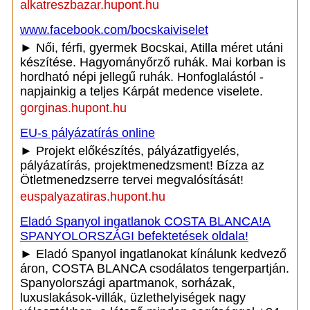
alkatreszbazar.hupont.hu
www.facebook.com/bocskaiviselet
► Női, férfi, gyermek Bocskai, Atilla méret utáni
készítése. Hagyományőrző ruhák. Mai korban is
hordható népi jellegű ruhák. Honfoglalástól -
napjainkig a teljes Kárpát medence viselete.
gorginas.hupont.hu
EU-s pályázatírás online
► Projekt előkészítés, pályázatfigyelés,
pályázatírás, projektmenedzsment! Bízza az
Ötletmenedzserre tervei megvalósítását!
euspalyazatiras.hupont.hu
Eladó Spanyol ingatlanok COSTA BLANCA!A
SPANYOLORSZÁGI befektetések oldala!
► Eladó Spanyol ingatlanokat kínálunk kedvező
áron, COSTA BLANCA csodálatos tengerpartján.
Spanyolországi apartmanok, sorházak,
luxuslakások-villák, üzlethelyiségek nagy