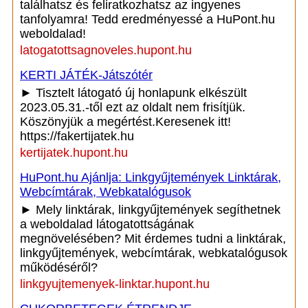
találhatsz és feliratkozhatsz az ingyenes
tanfolyamra! Tedd eredményessé a HuPont.hu
weboldalad!
latogatottsagnoveles.hupont.hu
KERTI JÁTÉK-Játszótér
► Tisztelt látogató új honlapunk elkészült
2023.05.31.-től ezt az oldalt nem frisítjük.
Köszönyjük a megértést.Keresenek itt!
https://fakertijatek.hu
kertijatek.hupont.hu
HuPont.hu Ajánlja: Linkgyűjtemények Linktárak,
Webcímtárak, Webkatalógusok
► Mely linktárak, linkgyűjtemények segíthetnek
a weboldalad látogatottságának
megnövelésében? Mit érdemes tudni a linktárak,
linkgyűjtemények, webcímtárak, webkatalógusok
működéséről?
linkgyujtemenyek-linktar.hupont.hu