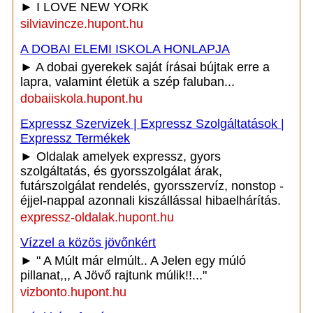
► I LOVE NEW YORK
silviavincze.hupont.hu
A DOBAI ELEMI ISKOLA HONLAPJA
► A dobai gyerekek saját írásai bújtak erre a
lapra, valamint életük a szép faluban...
dobaiiskola.hupont.hu
Expressz Szervizek | Expressz Szolgáltatások |
Expressz Termékek
► Oldalak amelyek expressz, gyors
szolgáltatás, és gyorsszolgálat árak,
futárszolgálat rendelés, gyorsszervíz, nonstop -
éjjel-nappal azonnali kiszállással hibaelhárítás.
expressz-oldalak.hupont.hu
Vízzel a közös jövőnkért
► " A Múlt már elmúlt.. A Jelen egy múló
pillanat,,, A Jövő rajtunk múlik!!..."
vizbonto.hupont.hu