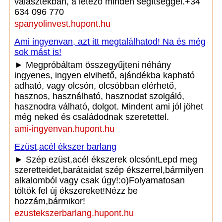
választékban, a létező minden segítséggel.+34
634 096 770
spanyolinvest.hupont.hu
Ami ingyenvan, azt itt megtalálhatod! Na és még
sok mást is!
► Megpróbáltam összegyűjteni néhány
ingyenes, ingyen elvihető, ajándékba kapható
adható, vagy olcsón, olcsóbban elérhető,
hasznos, használható, hasznodat szolgáló,
hasznodra válható, dolgot. Mindent ami jól jöhet
még neked és családodnak szeretettel.
ami-ingyenvan.hupont.hu
Ezüst,acél ékszer barlang
► Szép ezüst,acél ékszerek olcsón!Lepd meg
szeretteidet,barátaidat szép ékszerrel,bármilyen
alkalomból vagy csak úgy!:o)Folyamatosan
töltök fel új ékszereket!Nézz be
hozzám,bármikor!
ezustekszerbarlang.hupont.hu