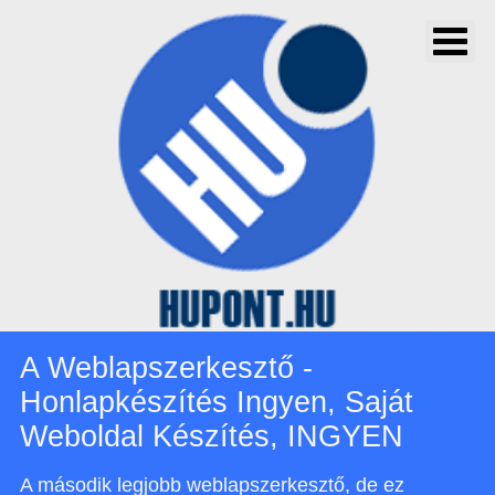
A Weblapszerkesztő -
Honlapkészítés Ingyen, Saját
Weboldal Készítés, INGYEN
A második legjobb weblapszerkesztő, de ez