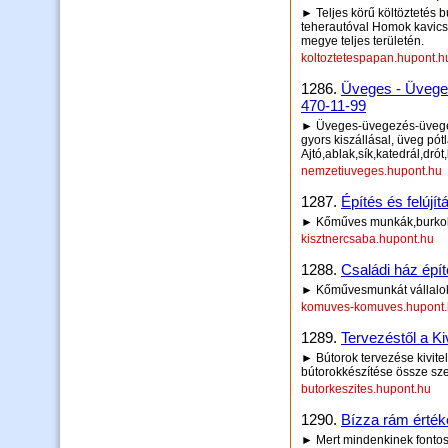
► Teljes körű költöztetés b
teherautóval Homok kavics
megye teljes területén.
koltoztetespapan.hupont.h
1286.
Üveges - Üvege
470-11-99
► Üveges-üvegezés-üveges
gyors kiszállásal, üveg pótl
Ajtó,ablak,sík,katedrál,drót
nemzetiuveges.hupont.hu
1287.
Építés és felújít
► Kőműves munkák,burkolás
kisztnercsaba.hupont.hu
1288.
Családi ház épít
► Kőművesmunkát vállalok,v
komuves-komuves.hupont
1289.
Tervezéstől a Ki
► Bútorok tervezése kivitel
bútorokkészítése össze s
butorkeszites.hupont.hu
1290.
Bízza rám értéke
► Mert mindenkinek fontos