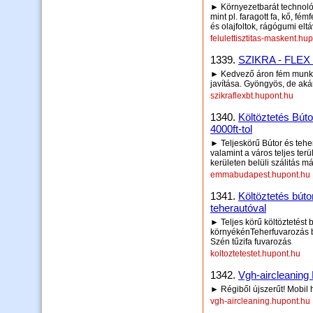
► Környezetbarát technológ
mint pl. faragott fa, kő, fém
és olajfoltok, rágógumi eltáv
felulettisztitas-maskent.hu
1339.
SZIKRA - FLEX 
► Kedvező áron fém munkák:
javítása. Gyöngyös, de aká
szikraflexbt.hupont.hu
1340.
Költöztetés Búto
4000ft-tol
► Teljeskörű Bútor és tehe
valamint a város teljes ter
kerületen belüli szálitás m
emmabudapest.hupont.hu
1341.
Költöztetés búto
teherautóval
► Teljes körű költöztetést b
környékénTeherfuvarozás b
Szén tűzifa fuvarozás
koltoztetestet.hupont.hu
1342.
Vgh-aircleaning 
► Régiből újszerűt! Mobil h
vgh-aircleaning.hupont.hu