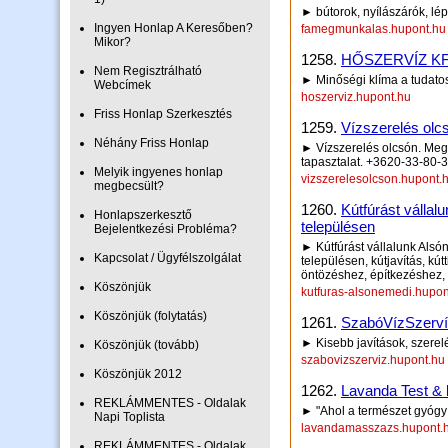
► bútorok, nyílászárók, lép
Ingyen Honlap A Keresőben?
famegmunkalas.hupont.hu
Mikor?
1258.
HŐSZERVÍZ KF
Nem Regisztrálható
► Minőségi klíma a tudatos 
Webcímek
hoszerviz.hupont.hu
Friss Honlap Szerkesztés
1259.
Vízszerelés olc
Néhány Friss Honlap
► Vízszerelés olcsón. Meg
tapasztalat. +3620-33-80-
Melyik ingyenes honlap
vizszerelesolcson.hupont.
megbecsült?
1260.
Kútfúrást válla
Honlapszerkesztő
településen
Bejelentkezési Probléma?
► Kútfúrást vállalunk Alsón
Kapcsolat / Ügyfélszolgálat
településen, kútjavítás, kút
öntözéshez, építkezéshez, 
Köszönjük
kutfuras-alsonemedi.hupon
Köszönjük (folytatás)
1261.
SzabóVízSzerv
► Kisebb javítások, szere
Köszönjük (tovább)
szabovizszerviz.hupont.hu
Köszönjük 2012
1262.
Lavanda Test & 
REKLÁMMENTES - Oldalak
► "Ahol a természet gyógyí
Napi Toplista
lavandamasszazs.hupont.
REKLÁMMENTES - Oldalak