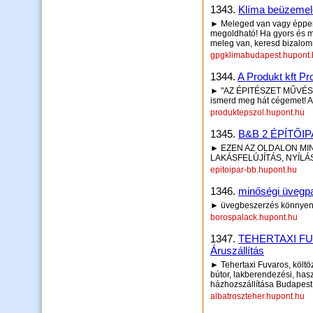
1343.
Klíma beüzemel
► Meleged van vagy éppen 
megoldható! Ha gyors és 
meleg van, keresd bizalom
gpgklimabudapest.hupont.
1344.
A Produkt kft Pr
► "AZ ÉPITÉSZET MŰVÉSZ
ismerd meg hát cégemet! 
produktepszol.hupont.hu
1345.
B&B 2 ÉPÍTŐI
► EZEN AZ OLDALON MIN
LAKÁSFELÚJÍTÁS, NYÍL
epitoipar-bb.hupont.hu
1346.
minőségi üvegpa
► üvegbeszerzés könnyen j
borospalack.hupont.hu
1347.
TEHERTAXI FUVA
Áruszállítás
► Tehertaxi Fuvaros, költöz
bútor, lakberendezési, hasz
házhozszállítása Budapest, 
albatroszteher.hupont.hu