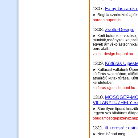
1307.
Fa nyílászárók u
► Régi fa szerkezetű ajtók 
pordan.hupont.hu
1308.
Zsolto-Design.
► Kerti bútorok tervezése, 
munkák,redőny,reluxa,szal
egyéb árnyékolástechnikai 
perc alatt.
zsolto-design.hupont.hu
1309.
Kútfúrás Újpest
► Kútfúrást vállalunk Újpe
kútfúrás szakmában, alföl
átmérőjű kutak fúrása. Kútt
kerületeiben
kutfuras-ujpest.hupont.hu
1310.
MOSÓGÉP-MO
VILLANYTŰZHELY S
► Bármilyen típusú készülé
legyen szó általános állapo
obudamosogepszerviz.hup
1311.
itt keress! : csi
► Nem bánod meg!