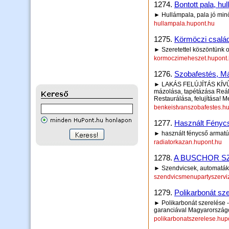
1274.
Bontott pala, hu
► Hullámpala, pala jó min
hullampala.hupont.hu
1275.
Körmöczi csalá
► Szeretettel köszöntünk 
kormoczimeheszet.hupont
1276.
Szobafestés, Má
► LAKÁS FELÚJÍTÁS KÍVŰL B
mázolása, tapétázása Reáli
Restaurálása, felujítása! 
benkeistvanszobafestes.h
1277.
Használt Fényc
► használt fénycső armatú
radiatorkazan.hupont.hu
1278.
A BUSCHOR S
► Szendvicsek, automaták,
szendvicsmenupartyszervi
1279.
Polikarbonát sz
► Polikarbonát szerelése - 
garanciával Magyarország
polikarbonatszerelese.hup