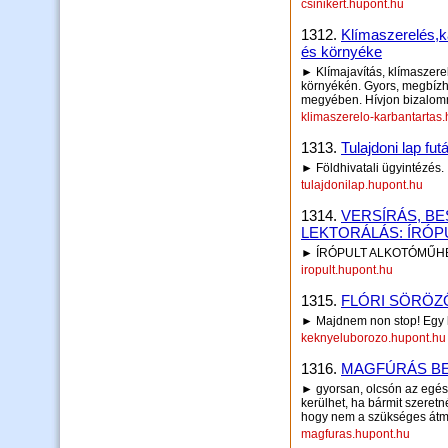
csinikert.hupont.hu
1312.
Klímaszerelés,k
és környéke
► Klímajavítás, klímaszere
környékén. Gyors, megbízha
megyében. Hívjon bizalom
klimaszerelo-karbantartas
1313.
Tulajdoni lap fut
► Földhivatali ügyintézés.
tulajdonilap.hupont.hu
1314.
VERSÍRÁS, BE
LEKTORÁLÁS: ÍRÓP
► ÍRÓPULT ALKOTÓMŰHEL
iropult.hupont.hu
1315.
FLÓRI SÖRÖZ
► Majdnem non stop! Egy h
keknyeluborozo.hupont.hu
1316.
MAGFÚRÁS BE
► gyorsan, olcsón az egész
kerülhet, ha bármit szeret
hogy nem a szükséges átmé
magfuras.hupont.hu