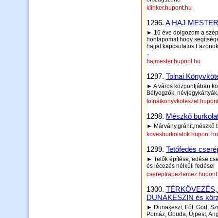
klinker.hupont.hu
1296.
A HAJ MESTE
► 16 éve dolgozom a széps
honlapomat,hogy segítséget
hajjal kapcsolatos:Fazonoka
..
hajmester.hupont.hu
1297.
Tolnai Könyvköt
► A város központjában kön
Bélyegzők, névjegykártyák
tolnaikonyvkoteszet.hupon
1298.
Mészkő burkolat
► Márvány,gránit,mészkő 
kovesburkolatok.hupont.hu
1299.
Tetőfedés cseré
► Tetők építése,fedése,cse
és lécezés nélküli fedése!
csereptrapezlemez.hupont
1300.
TÉRKÖVEZÉS, Té
DUNAKESZIN és körz
► Dunakeszi, Fót, Göd, Sz
Pomáz, Óbuda, Újpest, Angy