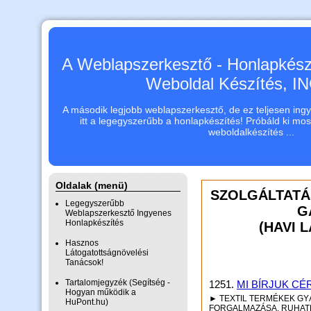
A Weblapszerkesztő - Honlapkészí
Weboldal Készítés, 
A második legjobb weblapszerkesztő, de ez teljesen ingye
itt a legegyszerűbb a honlapkészítés! Próbáld ki mo
weboldalkészítés ...
Oldalak (menü)
SZOLGÁLTATÁ
Legegyszerűbb
G
Weblapszerkesztő Ingyenes
Honlapkészítés
(HAVI 
Hasznos
Látogatottságnövelési
Tanácsok!
Tartalomjegyzék (Segítség -
1251.
MI BÍRJUK CÉ
Hogyan működik a
► TEXTIL TERMÉKEK GY
HuPont.hu)
FORGALMAZÁSA. RUHAT