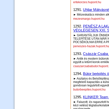
ertekorzes.hupont.hu
1291.
Uhljar Mátyásné
► Mézeskalács minden al
mezesmargo.hupont.hu
1292.
PENÉSZ A LA
VÉGLEGESEN,XXI. 
► GARANTÁLJUK ÖNNEK
TELEPÍTÉSE UTÁN MÁR 
POCSÉKOLNIA ERRE A 
peneszes-hazak.hupont.h
1293.
Császár Csaba 
► Antik és modern bútorok 
együtt a letűnt korok emlé
csaszarcsababutor.hupont
1294.
Bútor beépítés 
► Asztalos és Belsőépítész
megfelelő kapacitás a kül
gondosan legyártott egyedi 
butorbeepites.hupont.hu
1295.
KLINKER Team 2
► Falazott- és ragasztott h
kézi vetésű téglaburkolatok
országszerte