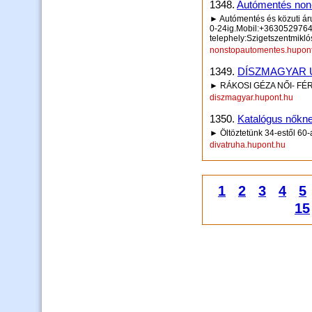
1348.
Autómentés non-
► Autómentés és közuti ár
0-24ig.Mobil:+363052976
telephely:Szigetszentmikló
nonstopautomentes.hupon
1349.
DÍSZMAGYAR 
► RÁKOSI GÉZA NŐI- FÉ
diszmagyar.hupont.hu
1350.
Katalógus nőknek
► Öltöztetünk 34-estől 60-
divatruha.hupont.hu
1
2
3
4
5
15