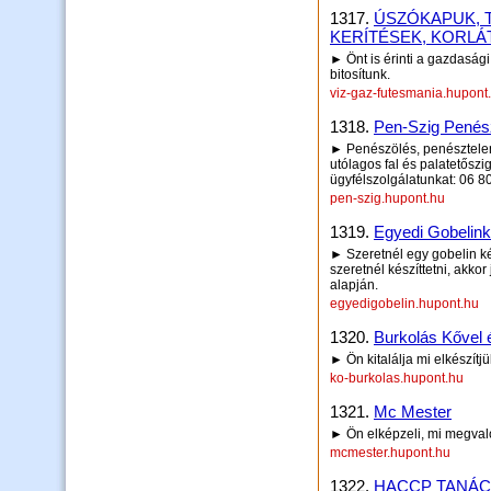
1317.
ÚSZÓKAPUK, 
KERÍTÉSEK, KORLÁ
► Önt is érinti a gazdasá
bitosítunk.
viz-gaz-futesmania.hupont
1318.
Pen-Szig Penész
► Penészölés, penésztelen
utólagos fal és palatetőszi
ügyfélszolgálatunkat: 06 
pen-szig.hupont.hu
1319.
Egyedi Gobelin
► Szeretnél egy gobelin ké
szeretnél készíttetni, akkor
alapján.
egyedigobelin.hupont.hu
1320.
Burkolás Kővel 
► Ön kitalálja mi elkészítjü
ko-burkolas.hupont.hu
1321.
Mc Mester
► Ön elképzeli, mi megvaló
mcmester.hupont.hu
1322.
HACCP TANÁ