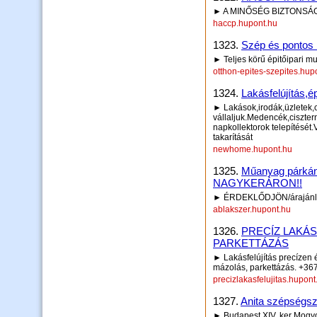
► A MINŐSÉG BIZTONS
haccp.hupont.hu
1323.
Szép és pontos
► Teljes körű épitőipari m
otthon-epites-szepites.hup
1324.
Lakásfelújítás,ép
► Lakások,irodák,üzletek,cs
vállaljuk.Medencék,ciszter
napkollektorok telepítését
takarítását
newhome.hupont.hu
1325.
Műanyag párká
NAGYKERÁRON!!
► ÉRDEKLŐDJÖN/árajánlat
ablakszer.hupont.hu
1326.
PRECÍZ LAKÁS
PARKETTÁZÁS
► Lakásfelújítás precízen 
mázolás, parkettázás. +3
precizlakasfelujitas.hupont
1327.
Anita szépségsz
► Budapest XIV. ker Mogyo