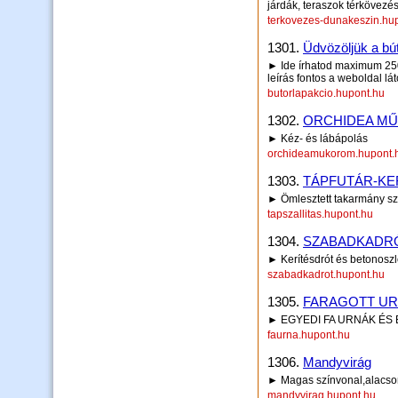
járdák, teraszok térkövezés
terkovezes-dunakeszin.hu
1301.
Üdvözöljük a bú
► Ide írhatod maximum 250 
leírás fontos a weboldal lá
butorlapakcio.hupont.hu
1302.
ORCHIDEA M
► Kéz- és lábápolás
orchideamukorom.hupont.
1303.
TÁPFUTÁR-KE
► Ömlesztett takarmány szá
tapszallitas.hupont.hu
1304.
SZABADKADR
► Kerítésdrót és betonoszl
szabadkadrot.hupont.hu
1305.
FARAGOTT U
► EGYEDI FA URNÁK ÉS
faurna.hupont.hu
1306.
Mandyvirág
► Magas színvonal,alacso
mandyvirag.hupont.hu