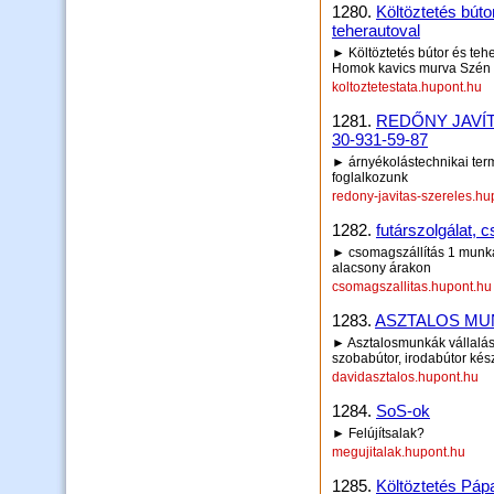
1280.
Költöztetés búto
teherautoval
► Költöztetés bútor és tehe
Homok kavics murva Szén t
koltoztetestata.hupont.hu
1281.
REDŐNY JAVÍT
30-931-59-87
► árnyékolástechnikai termé
foglalkozunk
redony-javitas-szereles.hu
1282.
futárszolgálat, 
► csomagszállítás 1 munka
alacsony árakon
csomagszallitas.hupont.hu
1283.
ASZTALOS MUN
► Asztalosmunkák vállalása
szobabútor, irodabútor kés
davidasztalos.hupont.hu
1284.
SoS-ok
► Felújítsalak?
megujitalak.hupont.hu
1285.
Költöztetés Pápa