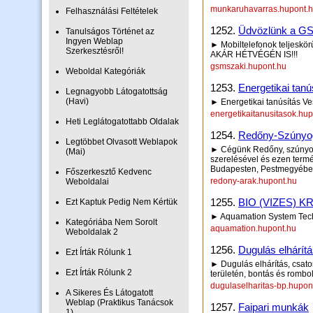
munkaruhavarras.hupont.
Felhasználási Feltételek
1252.
Üdvözlünk a GS
Tanulságos Történet az
Ingyen Weblap
► Mobiltelefonok teljeskörű
Szerkesztésről!
AKÁR HÉTVÉGÉN IS!!!
gsmszaki.hupont.hu
Weboldal Kategóriák
1253.
Energetikai tanú
Legnagyobb Látogatottság
(Havi)
► Energetikai tanúsítás V
energetikaitanusitasok.hu
Heti Leglátogatottabb Oldalak
1254.
Redőny-Szúnyog
Legtöbbet Olvasott Weblapok
► Cégünk Redőny, szúnyogh
(Mai)
szerelésével és ezen termék
Budapesten, Pestmegyébe
Főszerkesztő Kedvenc
redony-arak.hupont.hu
Weboldalai
1255.
BIO (VIZES) 
Ezt Kaptuk Pedig Nem Kértük
► Aquamation System Tec
Kategóriába Nem Sorolt
aquamation.hupont.hu
Weboldalak 2
1256.
Dugulás elhárít
Ezt Írták Rólunk 1
► Dugulás elhárítás, csato
Ezt Írták Rólunk 2
területén, bontás és rombo
dugulaselharitas-bp.hupon
A Sikeres És Látogatott
Weblap (Praktikus Tanácsok
1257.
Faipari munkák
1)