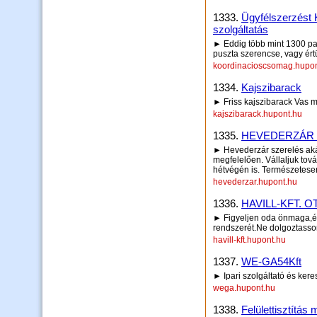
1333.
Ügyfélszerzést 
szolgáltatás
► Eddig több mint 1300 part
puszta szerencse, vagy ér
koordinacioscsomag.hupon
1334.
Kajszibarack
► Friss kajszibarack Vas
kajszibarack.hupont.hu
1335.
HEVEDERZÁR 
► Hevederzár szerelés aká
megfelelően. Vállaljuk tová
hétvégén is. Természetesen
hevederzar.hupont.hu
1336.
HAVILL-KFT. 
► Figyeljen oda önmaga,és
rendszerét.Ne dolgoztasson 
havill-kft.hupont.hu
1337.
WE-GA54Kft
► Ipari szolgáltató és kere
wega.hupont.hu
1338.
Felülettisztítás