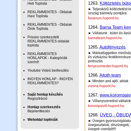
1263.
Költöztetés búto
Heti Toplista
► Teljeskörű költöztetést b
REKLÁMMENTES - Oldalak
ország bármely pontjára.
Havi Toplista
fuvarozo.hupont.hu
REKLÁMMENTES - Oldalak
1264.
Barna Team kere
Örök Toplista
► Vállalunk : bútor és épü
Frissen szerkesztett
barnateam.hupont.hu
REKLÁMMENTES oldalak
toplista
1265.
Autófényezés
► Márkafüggetlen minőség
REKLÁMMENTES
és vízbázisú festékrendsze
HONLAPOK - Kategóriák
polírozás
szerint!
fenyezomester.hupont.hu
Youtube Videó beillesztés
1266.
Ajtoth team
INGYEN HONLAP - INGYEN
► Minden ami ajtó, ablak
REKLÁMMENTES?
vizona.hupont.hu
Saját honlap készítés
1267.
www.korompaivil
Regisztráció
► Villanyszerelést vállalo
korompaivill.hupont.hu
Honlap szerkesztés
Bejelentkezés
1268.
ÜVEG - ÓBUD
Weboldal toplisták
► Üveges gyorsszolgálatunk
üvegasztalok, díszüvegek, 
üvegek cseréjét!!!