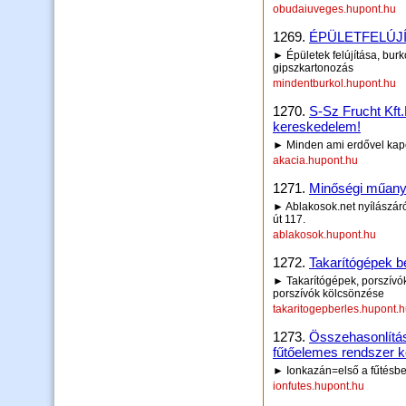
obudaiuveges.hupont.hu
1269.
ÉPÜLETFELÚJ
► Épületek felújítása, burk
gipszkartonozás
mindentburkol.hupont.hu
1270.
S-Sz Frucht Kft.
kereskedelem!
► Minden ami erdővel kapcs
akacia.hupont.hu
1271.
Minőségi műanya
► Ablakosok.net nyílászáró
út 117.
ablakosok.hupont.hu
1272.
Takarítógépek b
► Takarítógépek, porszívók, 
porszívók kölcsönzése
takaritogepberles.hupont.
1273.
Összehasonlít
fűtőelemes rendszer k
► Ionkazán=első a fűtésben
ionfutes.hupont.hu