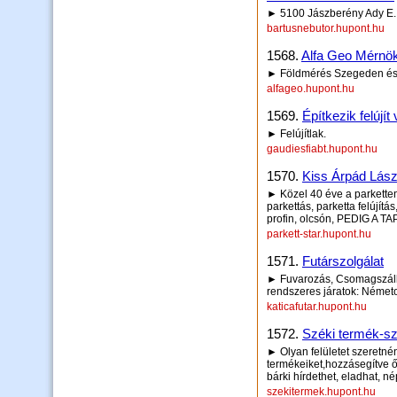
► 5100 Jászberény Ady E.
bartusnebutor.hupont.hu
1568.
Alfa Geo Mérnök
► Földmérés Szegeden és
alfageo.hupont.hu
1569.
Építkezik felújít
► Felújítlak.
gaudiesfiabt.hupont.hu
1570.
Kiss Árpád Lász
► Közel 40 éve a parketten
parkettás, parketta felújítá
profin, olcsón, PEDIG A 
parkett-star.hupont.hu
1571.
Futárszolgálat
► Fuvarozás, Csomagszállít
rendszeres járatok: Német
katicafutar.hupont.hu
1572.
Széki termék-sz
► Olyan felületet szeretnén
termékeiket,hozzásegítve ő
bárki hírdethet, eladhat, né
szekitermek.hupont.hu