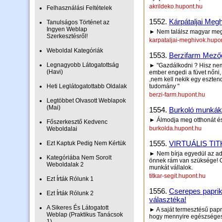
akrildeko.hupont.hu
Felhasználási Feltételek
1552.
Kárpátaljai Meg
Tanulságos Történet az
Ingyen Weblap
► Nem találsz magyar meg
Szerkesztésről!
karpataljai-meghivok.hupo
Weboldal Kategóriák
1553.
Berzifarm Mező
Legnagyobb Látogatottság
► "Gazdálkodni ? Hisz nem
(Havi)
ember engedi a füvet nőni
,nem kell nekik egy eszten
Heti Leglátogatottabb Oldalak
tudomány "
berzi-farm.hupont.hu
Legtöbbet Olvasott Weblapok
(Mai)
1554.
Burkoló munkák
► Álmodja meg otthonát és
Főszerkesztő Kedvenc
burkolda.hupont.hu
Weboldalai
1555.
VIRTUÁLIS TI
Ezt Kaptuk Pedig Nem Kértük
► Nem bírja egyedül az adm
Kategóriába Nem Sorolt
önnek rám van szüksége! O
Weboldalak 2
munkát vállalok.
titkar-segit.hupont.hu
Ezt Írták Rólunk 1
1556.
Cserepes paprik
Ezt Írták Rólunk 2
választéka!
A Sikeres És Látogatott
► A saját termesztésű papr
Weblap (Praktikus Tanácsok
hogy mennyire egészséges
1)