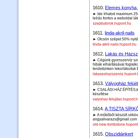
1610.
Elemes konyha, 
► Ide írhatod maximum 250 
leírás fontos a weboldal lá
szepbutorok.hupont.hu
1611.
linda-akril-nails
► Olcsón szépet 50% nyitás
linda-akril-nails.hupont.hu
1612.
Lakás és Házsze
► Cégünk gyorsszervíz szo
hibák elhárításával fogla
területünken lekorlátoztuk
lakaseshazszerviz.hupont.
1613.
Vályogház felúj
► CSALÁDI HÁZ ÉPÍTÉS,kőm
készítése
valyohaz-felujitas.hupont.
1614.
A TISZTA SÍR
► A műkőből készült sírkö
angyalivarazs@gmail.com
old-new-tombstone.hupont
1615.
Obszidiánkert