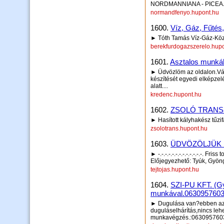
NORDMANNIANA - PICEA
normandfenyo.hupont.hu
1600.
Víz, Gáz, Fűtés
► Tóth Tamás Víz-Gáz-Köz
berekfurdogazszerelo.hup
1601.
Asztalos munká
► Üdvözlöm az oldalon.Vá
készítését egyedi elképzel
alatt....
kredenc.hupont.hu
1602.
ZSOLÓ TRANS 
► Hasított kályhakész tűzi
zsolotrans.hupont.hu
1603.
ÜDVÖZÖLJÜK
► -.-.-.-.-.-.-.-.-.-.-.-.-. Fris
Előjegyezhető: Tyúk, Gyöng
tejtojas.hupont.hu
1604.
SZI-PU KFT. (Gy
munkával.0630957603
► Dugulása van?ebben az e
duguláselhárítás,nincs leh
munkavégzés.:063095760