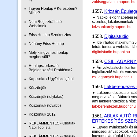
zoldsegpalanta.hupont.hu
Ingyen Honlap A Keresőben?
1557.
Krizsán Épületg
Mikor?
► Napkollektor,napelem ren
Nem Regisztrálható
szerelés, lakatosmunkák
Webcímek
krizsankaroly.hupont.hu
Friss Honlap Szerkesztés
1558.
Digitalstudio
► Ide írhatod maximum 250 
Néhány Friss Honlap
leírás fontos a weboldal lá
digitalstudio.hupont.hu
Melyik ingyenes honlap
megbecsült?
1559.
CSILLAGÁRNYÉK
Honlapszerkesztő
► Árnyékolástechnikai termé
Bejelentkezési Probléma?
foglalkozok! Vác és vonzá
csillagarnyek.hupont.hu
Kapcsolat / Ügyfélszolgálat
1560.
Lakberendezés 
Köszönjük
► Lakberendezés a pincétől
Köszönjük (folytatás)
megtervezése. Bútorok vásá
ami lakberendezés: a rész f
Köszönjük (tovább)
lak-berendezek.hupont.hu
Köszönjük 2012
1561.
ABLAK AJTÓ 
ÉRTÉKESÍTÉS SZE
REKLÁMMENTES - Oldalak
► Egyedi nyílászárók és árn
Napi Toplista
minőségi anyagokból, kedve
Ingyenes árajánlat készítés
REKLÁMMENTES - Oldalak