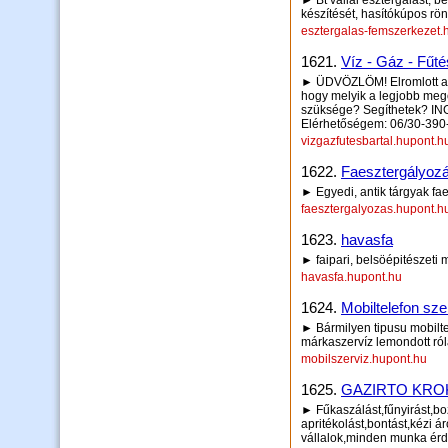
► Bt vállal esztergálást, b
készítését, hasítókúpos rön
esztergalas-femszerkezet.
1621.
Víz - Gáz - Fűt
► ÜDVÖZLÖM! Elromlott a k
hogy melyik a legjobb mego
szüksége? Segíthetek?
Elérhetőségem: 06/30-390
vizgazfutesbartal.hupont.h
1622.
Faesztergályozá
► Egyedi, antik tárgyak fa
faesztergalyozas.hupont.h
1623.
havasfa
► faipari, belsöépitészeti 
havasfa.hupont.hu
1624.
Mobiltelefon sze
► Bármilyen tipusu mobilte
márkaszervíz lemondott ról
mobilszerviz.hupont.hu
1625.
GAZIRTO KRO
► Fűkaszálást,fűnyirást,boz
apritékolást,bontást,kézi á
vállalok,minden munka érd