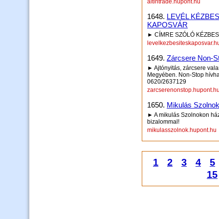
altintrade.hupont.hu
1648.
LEVÉL KÉZBESÍ
KAPOSVÁR
► CÍMRE SZÓLÓ KÉZBESÍ
levelkezbesiteskaposvar.h
1649.
Zárcsere Non-S
► Ajtónyitás, zárcsere vala
Megyében. Non-Stop hívha
0620/2637129
zarcserenonstop.hupont.h
1650.
Mikulás Szolno
► A mikulás Szolnokon ház
bizalommal!
mikulasszolnok.hupont.hu
1
2
3
4
5
15