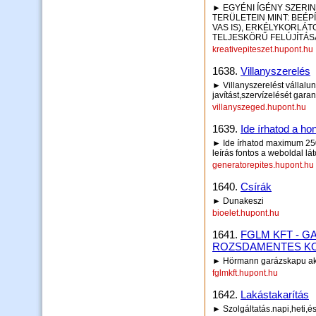
► EGYÉNI ÍGÉNY SZERIN
TERÜLETEIN MINT: BEÉ
VAS IS), ERKÉLYKORLÁT
TELJESKÖRŰ FELÚJÍTÁ
kreativepiteszet.hupont.hu
1638.
Villanyszerelés
► Villanyszerelést vállal
javítást,szervízelését garan
villanyszeged.hupont.hu
1639.
Ide írhatod a hon
► Ide írhatod maximum 250 
leírás fontos a weboldal lá
generatorepites.hupont.hu
1640.
Csírák
► Dunakeszi
bioelet.hupont.hu
1641.
FGLM KFT - 
ROZSDAMENTES K
► Hörmann garázskapu akci
fglmkft.hupont.hu
1642.
Lakástakarítás
► Szolgáltatás.napi,heti,é