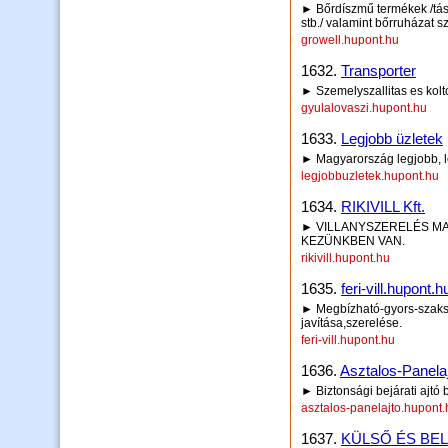
► Bőrdíszmű termékek /tásk
stb./ valamint bőrruházat s
growell.hupont.hu
1632.
Transporter
► Szemelyszallitas es kolt
gyulalovaszi.hupont.hu
1633.
Legjobb üzletek
► Magyarország legjobb, l
legjobbuzletek.hupont.hu
1634.
RIKIVILL Kft.
► VILLANYSZERELÉS MA
KEZÜNKBEN VAN.
rikivill.hupont.hu
1635.
feri-vill.hupont.h
► Megbízható-gyors-szaksz
javítása,szerelése.
feri-vill.hupont.hu
1636.
Asztalos-Panela
► Biztonsági bejárati ajtó
asztalos-panelajto.hupont.
1637.
KÜLSŐ ÉS BE