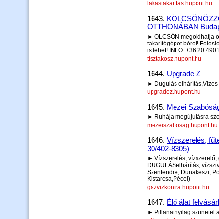
lakastakaritas.hupont.hu
1643.
KÖLCSÖNÖZZÖ
OTTHONÁBAN Budapest
► OLCSÓN megoldhatja ottho
takarítógépet bérel! Feles
is lehet! INFO: +36 20 490
tisztakosz.hupont.hu
1644.
Upgrade Z
► Dugulás elhárítás,Vizes 
upgradez.hupont.hu
1645.
Mezei Szabósá
► Ruhája megújulásra szor
mezeiszabosag.hupont.hu
1646.
Vízszerelés, fűt
30/402-8305)
► Vízszerelés, vízszerelő, 
DUGULÁSelhárítás, vízsziva
Szentendre, Dunakeszi, Po
Kistarcsa,Pécel)
gazvizkontra.hupont.hu
1647.
Élő álat felvás
► Pillanatnyilag szünetel a