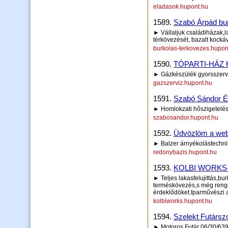
eladasok.hupont.hu
1589.
Szabó Árpád bu
► Vállaljuk családiházak,
térkövezését, bazalt kockáva
burkolas-terkovezes.hupon
1590.
TÓPARTI-HÁZ 
► Gázkészülék gyorsszerví
gazszerviz.hupont.hu
1591.
Szabó Sándor Ép
► Homlokzati hőszigetelés 
szabosandor.hupont.hu
1592.
Üdvözlöm a web
► Balzer árnyékolástechn
redonybazis.hupont.hu
1593.
KOLBI WORKS
► Teljes lakasfelujittás,b
terméskövezés,s még reng
érdeklődöket.Iparművészi 
kolbiworks.hupont.hu
1594.
Szelekt Futársz
► Motoros Futár 06/30/63