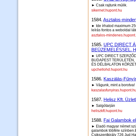
► Csak rajtunk múlik.
sikernet.hupont.hu
1584.
Asztalos-minden
► Ide írhatod maximum 250 
leírás fontos a weboldal lá
asztalos-mindenes.hupont
1585.
UPC DIRECT Á
BEÜZEMELÉSSEL. H
► UPC DIRECT SZERZŐ
BUDAPEST TERÜLETÉN, 
ÉS DÉLBALATON KÖRZE
upchellohd.hupont.hu
1586.
Kaszálás-Fűnyí
► Vágunk, mint a borotva!
kaszalasfunyiras.hupont.h
1587.
Helisz Kft. Üzle
► Salgótarján
heliszkft.hupont.hu
1588.
Faj Galambok e
► Eladó magyar német szü
galambok töbféle színben.
Csikszentkirály 726 Jud H