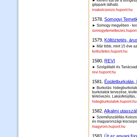
► Kérem írja be a böngésző 
géppark látható.
irsakolcsonzo.hupont.hu
1578.
Somogyi Temetke
► Somogy megyében - koszorú
somogyitemetkezes.hupon
1579.
Költöztetés, áru
► Már több, mint 15 éve az
koltoztetes.hupont.hu
1580.
REVI
► Szolgáltató és Tanácsad
revi.hupont.hu
1581.
Épületburkolás, 
► Burkolás: hidegburkolat
burkolatok tervezése, kivit
térkövezés. Lakásfelújítás,
hidegburkolatok.hupont.hu
1582.
Alkalmi utasszál
► Személyszállítás Kolozs
és magyarországi kiscsopor
magyrom.hupont.hu
1583.
Út az anyagi fü