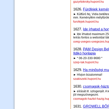
gazyrtokroky.hupont.hu
1626.
Fúrófejek kemé
► Kútfúró fej, Vidia betéte
mm. Keményfém mélyfúrók f
furofejek.hupont.hu
1627.
Ide írhatod a hon
► Ide írhatod maximum 250 
leírás fontos a weboldal lá
uveg-uveges-uvegezes.hu
1628.
PAM Design Bels
Ildikó honlapja
► * 06-20-330-9680 *
szep-lak.hupont.hu
1629.
Ha minőségi munk
► Hívjon bizalommal!
szakiszeki.hupont.hu
1630.
csomagok-házto
► eírását ill. szlogenjét. A
jól megszövegezni.
csomagok-haztol-hazig.hu
1631.
GROWELL BŐR