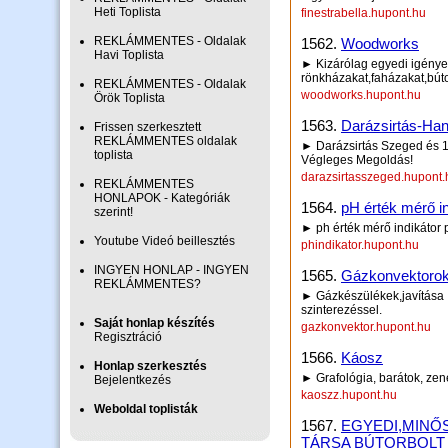
Heti Toplista
finestrabella.hupont.hu
REKLÁMMENTES - Oldalak
1562.
Woodworks
Havi Toplista
► Kizárólag egyedi igénye
rönkházakat,faházakat,búto
REKLÁMMENTES - Oldalak
woodworks.hupont.hu
Örök Toplista
1563.
Darázsirtás-Ha
Frissen szerkesztett
REKLÁMMENTES oldalak
► Darázsirtás Szeged és 1
toplista
Végleges Megoldás!
darazsirtasszeged.hupont.
REKLÁMMENTES
HONLAPOK - Kategóriák
1564.
pH érték mérő i
szerint!
► ph érték mérő indikátor p
Youtube Videó beillesztés
phindikator.hupont.hu
INGYEN HONLAP - INGYEN
1565.
Gázkonvektorok 
REKLÁMMENTES?
► Gázkészülékek,javítása ,
szinterezéssel.
Saját honlap készítés
gazkonvektor.hupont.hu
Regisztráció
1566.
Káosz
Honlap szerkesztés
► Grafológia, barátok, zen
Bejelentkezés
kaoszz.hupont.hu
Weboldal toplisták
1567.
EGYEDI,MINŐ
TÁRSA BÚTORBOLT