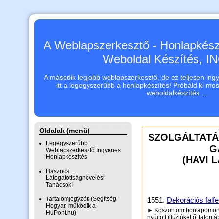
A Weblapszerkesztő - Honlapkészí
Weboldal Készítés, 
A második legjobb weblapszerkesztő, de ez teljesen ingye
itt a legegyszerűbb a honlapkészítés! Próbáld ki mo
weboldalkészítés ...
Oldalak (menü)
SZOLGÁLTATÁ
Legegyszerűbb
G
Weblapszerkesztő Ingyenes
Honlapkészítés
(HAVI 
Hasznos
Látogatottságnövelési
Tanácsok!
Tartalomjegyzék (Segítség -
1551.
Dekorációs falf
Hogyan működik a
► Köszöntöm honlapomon! A
HuPont.hu)
nyújtott illúziókeltő, falon á