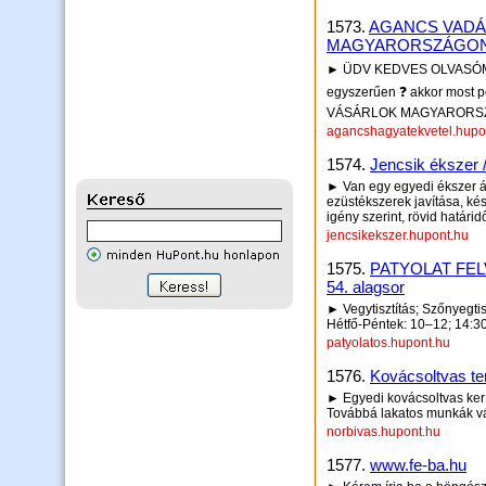
1573.
AGANCS VADÁ
MAGYARORSZÁGON 
► ÜDV KEDVES OLVASÓM️ P
egyszerűen ❓ akkor most 
VÁSÁRLOK MAGYARORSZÁG E
agancshagyatekvetel.hupo
1574.
Jencsik ékszer 
► Van egy egyedi ékszer ál
ezüstékszerek javítása, kés
igény szerint, rövid határidő
jencsikekszer.hupont.hu
1575.
PATYOLAT FELVEV
54. alagsor
► Vegytisztítás; Szőnyegtisz
Hétfő-Péntek: 10–12; 14:3
patyolatos.hupont.hu
1576.
Kovácsoltvas t
► Egyedi kovácsoltvas kerí
Továbbá lakatos munkák vál
norbivas.hupont.hu
1577.
www.fe-ba.hu