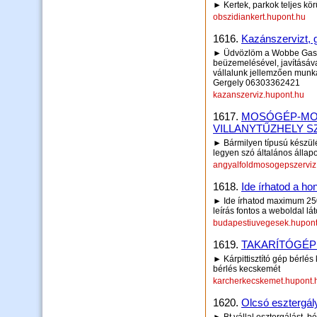
► Kertek, parkok teljes kö
obszidiankert.hupont.hu
1616.
Kazánszervizt, g
► Üdvözlöm a Wobbe Gas K
beüzemelésével, javításáv
vállalunk jellemzően mun
Gergely 06303362421
kazanszerviz.hupont.hu
1617.
MOSÓGÉP-MO
VILLANYTŰZHELY S
► Bármilyen típusú készülé
legyen szó általános állapo
angyalfoldmosogepszerviz
1618.
Ide írhatod a hon
► Ide írhatod maximum 250 
leírás fontos a weboldal lá
budapestiuvegesek.hupont
1619.
TAKARÍTÓGÉ
► Kárpittisztító gép bérlé
bérlés kecskemét
karcherkecskemet.hupont.
1620.
Olcsó esztergál