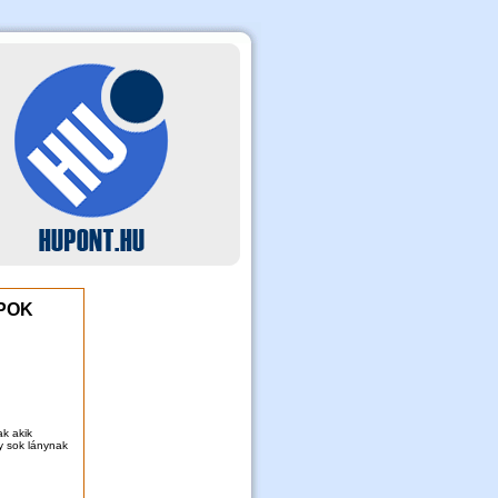
POK
ak akik
y sok lánynak