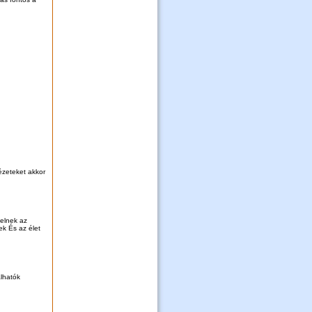
ézeteket akkor
pelnek az
ek És az élet
lhatók