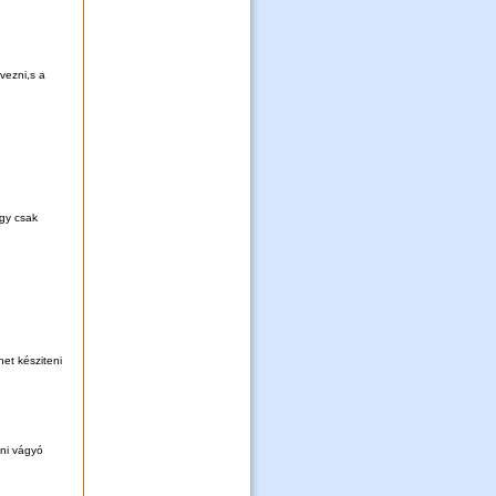
vezni,s a
gy csak
het késziteni
nni vágyó