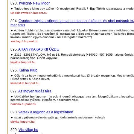
893.
Twilight- New Moon
► Tudod hogy lehet egy szőke nőt megfojtani, Rosalie?- Egy Tükröt ragasztassz a meden
ujholdnewmoon.hupont.hu
894.
Csodaországba csöppentem ahol minden tökéletes és ahol másnak é
magam;)
► Az één hobbim a blogírás,szeretek sztárokról képeket föltenni,szeretem a twilght-ot,n
t..szeretlek Titeket..És érezzétek jól magatokat a Blogomban,honlapomon;)kellemes Bön
kívánok minden egyes embernek aki ellátogatott hozzám::)
viviblogol.hupont.hu
895.
ARANYKAKAS KIFŐZDE
► 2315. SZIGETHALOM, Mű út 18. Rendelésfelvétel: (+36)/30 -457-3055, Ízletes ételek,
házias kiszolgálás. Önért vagyunk.
kajalda.hupont.hu
896.
Kalina Klub
► Célunk az hogy megismerkedjünk a névrokonainkal, jól érezük megunkat. Megismerjük 
Híresé tették a Kalina nevet.
kalinaklub.hupont.hu
897.
Az ingyen tudás tára
► Üdvözöllek honlapomon! Itt sokmindenről olvasgathatsz ám. Megpróbáltam a legválto
információkat gyűjteni. Remélem, hasznodra válik!
norinna.hupont.hu
898.
versek a legjobb es a legszebbek
► sajat gyujtemenyeim és saját gondolatamim is megosztom veletek
ebyike.hupont.hu
899.
Viccvilág.hu