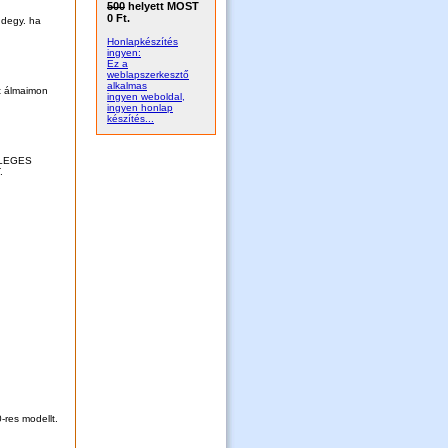
500
helyett MOST
0 Ft.
ndegy. ha
Honlapkészítés
ingyen:
Ez a
weblapszerkesztő
alkalmas
t álmaimon
ingyen weboldal,
ingyen honlap
készítés...
NLEGES
.
-res modellt.