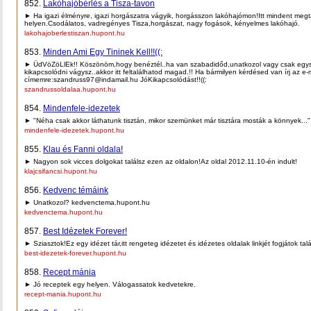
852.
Lakóhajóbérlés a Tisza-tavon
► Ha igazi élményre, igazi horgászatra vágyik, horgásszon lakóhajómon!Itt mindent megt
helyen.Csodálatos, vadregényes Tisza,horgászat, nagy fogások, kényelmes lakóhajó.
lakohajoberlestiszan.hupont.hu
853.
Minden Ami Egy Tininek Kell!!((:
► ÜdVöZöLlEk!! Köszönöm,hogy benéztél..ha van szabadidőd,unatkozol vagy csak egy
kikapcsolódni vágysz..akkor itt feltalálhatod magad.!! Ha bármilyen kérdésed van írj az e-
címemre:szandruss97@indamail.hu JóKikapcsolódást!!((:
szandrussoldalaa.hupont.hu
854.
Mindenfele-idezetek
► "Néha csak akkor láthatunk tisztán, mikor szemünket már tisztára mosták a könnyek..."
mindenfele-idezetek.hupont.hu
855.
Klau és Fanni oldala!
► Nagyon sok vicces dolgokat találsz ezen az oldalon!Az oldal 2012.11.10-én indult!
klajcsifancsi.hupont.hu
856.
Kedvenc témáink
► Unatkozol? kedvenctema.hupont.hu
kedvenctema.hupont.hu
857.
Best Idézetek Forever!
► Sziasztok!Ez egy idézet tár,itt rengeteg idézetet és idézetes oldalak linkjét fogjátok talá
best-idezetek-forever.hupont.hu
858.
Recept mánia
► Jó receptek egy helyen. Válogassatok kedvetekre.
recept-mania.hupont.hu