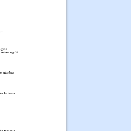
:*
Kegyes
 aztán együtt
m hátrálsz
rás fontos a
rás fontos a