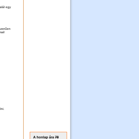
alál egy
szerűen
mail
lni.
A honlap ára
78