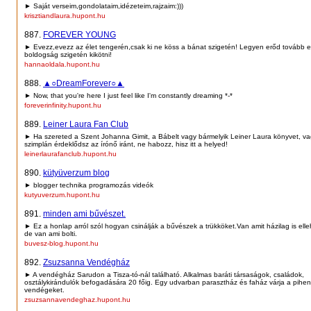
► Saját verseim,gondolataim,idézeteim,rajzaim:)))
krisztiandlaura.hupont.hu
887.
FOREVER YOUNG
► Evezz,evezz az élet tengerén,csak ki ne köss a bánat szigetén! Legyen erőd tovább e
boldogság szigetén kikötni!
hannaoldala.hupont.hu
888.
▲○DreamForever○▲
► Now, that you're here I just feel like I'm constantly dreaming *-*
foreverinfinity.hupont.hu
889.
Leiner Laura Fan Club
► Ha szereted a Szent Johanna Gimit, a Bábelt vagy bármelyik Leiner Laura könyvet, va
szimplán érdeklődsz az írónő iránt, ne habozz, hisz itt a helyed!
leinerlaurafanclub.hupont.hu
890.
kütyüverzum blog
► blogger technika programozás videók
kutyuverzum.hupont.hu
891.
minden ami bűvészet.
► Ez a honlap arról szól hogyan csinálják a bűvészek a trükköket.Van amit házilag is elle
de van ami bolti.
buvesz-blog.hupont.hu
892.
Zsuzsanna Vendégház
► A vendégház Sarudon a Tisza-tó-nál található. Alkalmas baráti társaságok, családok,
osztálykirándulók befogadására 20 főig. Egy udvarban parasztház és faház várja a pihe
vendégeket.
zsuzsannavendeghaz.hupont.hu