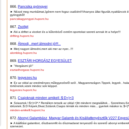
866.
Pancsika gyöngyei
► Nézzd meg munkáimat,ígérem nem fogsz csalódni!!!Aranyos állat figurák,nyakláncok é
gyöngyből!
pancsikagyongyei.hupont.hu
867.
Zsoltgt
► Aki a driftet a viceket és a kűlonböző extrém sportokat szereti annak itt a helye!!!
drifting.hupont.hu
868.
Álmodj...mert álmodni jó!!!...
► Merj nagyot álmodni,mert aki mer az nyer...!!!
alomblog.hupont.hu
869.
ESZTÁRI HORGÁSZ EGYESÜLET
► "Horgászni jó!"
esztarihorgasz.hupont.hu
870.
legyezes.hu
► Ez az oldal az eredményes műlegyezésről szól , Magyarországon.Tippek, legyek , hala
történetek,vizek mindez sok képpel.
legyezes.hupont.hu
871.
Csajoknak minden amikell.:$:D=)<3
► Sziasztok.!:$=)<3*-* Remélem tetszik az oldal.=)Itt mindent megtaláltok... Szerelmes-
idézetek.:$:D Képek,Divat,Sztárok,Csajos témák és minden más... gyertek máskor is.:$=)*
minden-amikelll.hupont.hu
872.
Abonyi Galambász, Magyar Galamb és Kisállattenyésztők V227 Egyesü
► A kiállítási galambot, díszbaromfit és díszmadarat tenyesztő és szerető abonyi embere
szervezet.