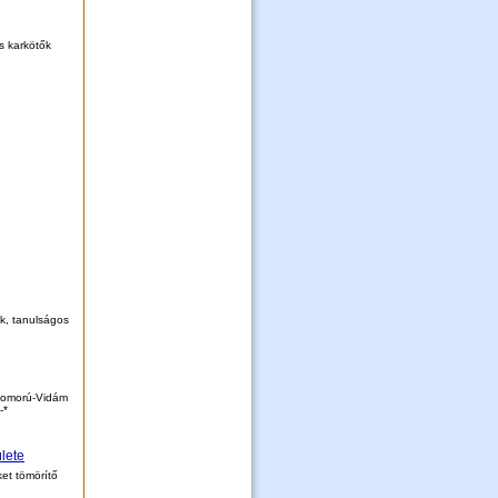
s karkötők
k, tanulságos
Szomorú-Vidám
-*
lete
ket tömörítő