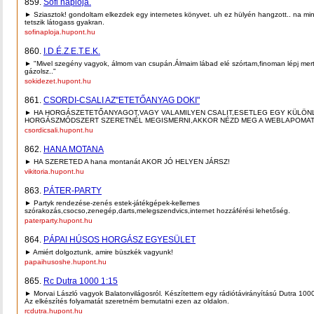
859.
Sofi naplója.
► Sziasztok! gondoltam elkezdek egy internetes könyvet. uh ez hülyén hangzott.. na mi
tetszik látogass gyakran.
sofinaploja.hupont.hu
860.
I.D.É.Z.E.T.E.K.
► "Mivel szegény vagyok, álmom van csupán.Álmaim lábad elé szórtam,finoman lépj mer
gázolsz.."
sokidezet.hupont.hu
861.
CSORDI-CSALI AZ"ETETŐANYAG DOKI"
► HA HORGÁSZETETŐANYAGOT,VAGY VALAMILYEN CSALIT,ESETLEG EGY KÜLÖ
HORGÁSZMÓDSZERT SZERETNÉL MEGISMERNI,AKKOR NÉZD MEG A WEBLAPOMAT
csordicsali.hupont.hu
862.
HANA MOTANA
► HA SZERETED A hana montanát AKOR JÓ HELYEN JÁRSZ!
vikitoria.hupont.hu
863.
PÁTER-PARTY
► Partyk rendezése-zenés estek-játékgépek-kellemes
szórakozás,csocso,zenegép,darts,melegszendvics,internet hozzáférési lehetőség.
paterparty.hupont.hu
864.
PÁPAI HÚSOS HORGÁSZ EGYESÜLET
► Amiért dolgoztunk, amire büszkék vagyunk!
papaihusoshe.hupont.hu
865.
Rc Dutra 1000 1:15
► Morvai László vagyok Balatonvilágosról. Készítettem egy rádiótávirányítású Dutra 1000
Az elkészítés folyamatát szeretném bemutatni ezen az oldalon.
rcdutra.hupont.hu