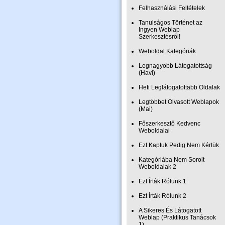
Felhasználási Feltételek
Tanulságos Történet az
Ingyen Weblap
Szerkesztésről!
Weboldal Kategóriák
Legnagyobb Látogatottság
(Havi)
Heti Leglátogatottabb Oldalak
Legtöbbet Olvasott Weblapok
(Mai)
Főszerkesztő Kedvenc
Weboldalai
Ezt Kaptuk Pedig Nem Kértük
Kategóriába Nem Sorolt
Weboldalak 2
Ezt Írták Rólunk 1
Ezt Írták Rólunk 2
A Sikeres És Látogatott
Weblap (Praktikus Tanácsok
1)