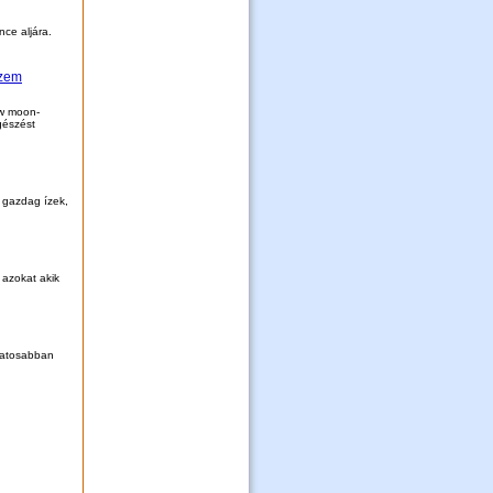
ce aljára.
rzem
ew moon-
gészést
 gazdag ízek,
azokat akik
zatosabban