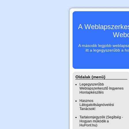
A Weblapszerkes
Webo
A második legjobb weblapsze
itt a legegyszerűbb a h
Oldalak (menü)
Legegyszerűbb
Weblapszerkesztő Ingyenes
Honlapkészítés
Hasznos
Látogatottságnövelési
Tanácsok!
Tartalomjegyzék (Segítség -
Hogyan működik a
HuPont.hu)