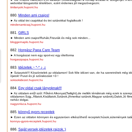
weboldal látogatottá tételében, ezért érdemes jól megszövegezni.
tinilanyok.hupont.hu
880.
Minden ami csajos!
► Az oldal tini csajokkal és tini sztárokkal foglalkozik !
mindenamicsaj.hupont.hu
881.
GIRLS
► Minden ami csajos!Ruhák,Frizurák és még sok minden...
bloggernaplo.hupont.hu
882.
Horgász Papa Carp Team
► A horgászat nem egy sport-ez egy életforma
horgaszpapa.hupont.hu
883.
Idézetek.~ *-* ♪ ♫
► Sziasztok!!! Köszöntelek az oldalamon! Sok féle idézet van, de ha szeretnétek még id
írjatok! Puszi és jó szórakozást <3 !
soksokidezet.hupont.hu
884.
Egy oldal csak lányoknak!!!
► Az oldalam erről szól: Főként Alkonyat(Twilight),de mellék témáknak még ezek is szere
oldalamon:Szjg,,Állatok,Kisállatok,Sztárok,(Amerikai sztárok,Magyar sztárok),Dalok,Jó film
nehéz dolgai.
nagyonluca.hupont.hu
885.
könnyű gyors receptek
► Ezen az oldalon könnyen és egyszerüen elkészíthető receptek:húsok,sütemények talá
konnyu-gyors-receptek.hupont.hu
886.
Saját versek,idézetek,rajzok.:)