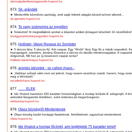
abonyigalambaszegyesulet.hupont.hu
873.
Sk.-ajándék
► Mindenféle kézműves apróság, amit saját ötletek alapján,kézzel-szívvel alkotok...
sk-ajandek.hupont.hu
874.
Te vagy számomra az egyetlen
► Sziasztok! Itt megtaláljátok azokat a képeket amiket jómagam készítek! Jó nézelődést! 
tevagyszamomraazegyetlen.hupont.hu
875.
Hollister- Wave Resque és SomIster
► 5 táncos lány. 5 táncos fiú. Két csapat. Egy "főnök" lány. Egy fiú a másik csapatból. 
hazugságok, szerelem, ármány fűszerezi a táncos és iskolás mindennapjaikat. A csapatok
dolgoznak. Mit hoz az új összevont csapat sorsa?
hollister-waveresque.hupont.hu
876.
animés idézetek - so called chaos -
► „Valóban erőssé válni nem azt jelenti, hogy sosem veszítesz csatát, hanem, hogy sose
meg a kihívástól."
socalledchaos.hupont.hu
877.
........ ELEK
► Ide írhatod maximum 250 karakter hosszúságban a honlap leírását ill. szlogenjét. A leí
weboldal látogatottá tételében, ezért érdemes jól megszövegezni.
elekszotar.hupont.hu
878.
Olasz községről Mindenkinek
► Olasz község baráti honlapja fiataloknak, felnőtteknek, egyszóval mindenkinek
olasz.hupont.hu
879.
Ide írhatod a honlap főcímét, ami legfeljebb 75 karakter lehet!
► Ide írhatod maximum 250 karakter hosszúságban a honlap leírását ill. szlogenjét. A leí