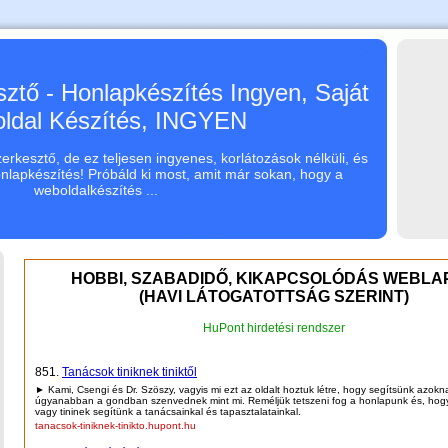
ztő - Honlapkészítés Ingyen, Saját
ldal Készítés, INGYEN
rkesztő, de ez teljesen ingyenes, korlátozások nélküli, és
onlapkészítés! Próbáld ki most, amit már sokan, hogy a
weboldalkészítés ...
HOBBI, SZABADIDŐ, KIKAPCSOLÓDÁS WEBLA
(HAVI LÁTOGATOTTSÁG SZERINT)
HuPont hirdetési rendszer
851.
Tanácsok tiniknek tiniktől
► Kami, Csengi és Dr. Szöszy, vagyis mi ezt az oldalt hoztuk létre, hogy segítsünk azokn
úgyanabban a gondban szenvednek mint mi. Reméljük tetszeni fog a honlapunk és, hog
vagy tininek segítünk a tanácsainkal és tapasztalatainkal.
tanacsok-tiniknek-tinikto.hupont.hu