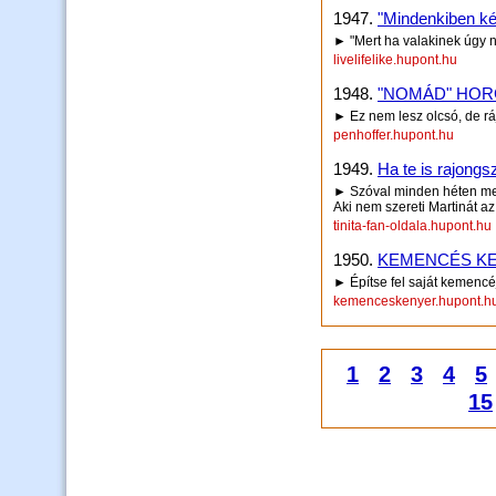
1947.
"Mindenkiben két
► "Mert ha valakinek úgy 
livelifelike.hupont.hu
1948.
"NOMÁD" HOR
► Ez nem lesz olcsó, de rá
penhoffer.hupont.hu
1949.
Ha te is rajongsz
► Szóval minden héten megp
Aki nem szereti Martinát az
tinita-fan-oldala.hupont.hu
1950.
KEMENCÉS K
► Építse fel saját kemenc
kemenceskenyer.hupont.h
1
2
3
4
5
15