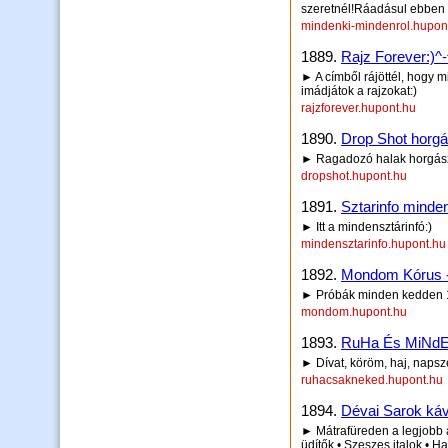
szeretnél!Ráadásul ebben 
mindenki-mindenrol.hupon
1889.
Rajz Forever:)^
► A címből rájöttél, hogy 
imádjátok a rajzokat:)
rajzforever.hupont.hu
1890.
Drop Shot horgá
► Ragadozó halak horgász
dropshot.hupont.hu
1891.
Sztarinfo minden
► Itt a mindensztárinfó:)
mindensztarinfo.hupont.hu
1892.
Mondom Kórus -
► Próbák minden kedden 1
mondom.hupont.hu
1893.
RuHa És MiNdEn
► Dívat, köröm, haj, naps
ruhacsakneked.hupont.hu
1894.
Dévai Sarok ká
► Mátrafüreden a legjobb ár
üdítők • Szeszes italok • Ha