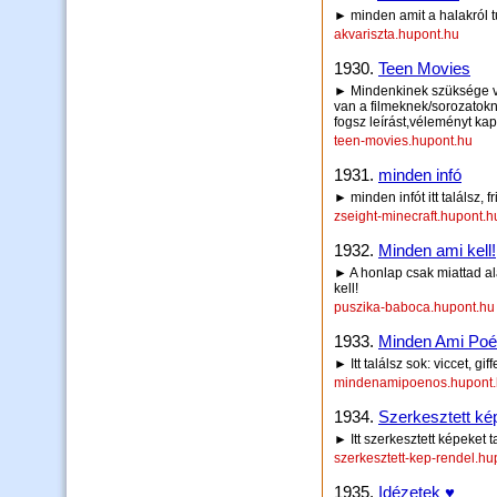
► minden amit a halakról t
akvariszta.hupont.hu
1930.
Teen Movies
► Mindenkinek szüksége va
van a filmeknek/sorozatokn
fogsz leírást,véleményt kap
teen-movies.hupont.hu
1931.
minden infó
► minden infót itt találsz, fr
zseight-minecraft.hupont.h
1932.
Minden ami kell!
► A honlap csak miattad al
kell!
puszika-baboca.hupont.hu
1933.
Minden Ami Po
► Itt találsz sok: viccet, gi
mindenamipoenos.hupont
1934.
Szerkesztett ké
► Itt szerkesztett képeket t
szerkesztett-kep-rendel.hu
1935.
Idézetek ♥