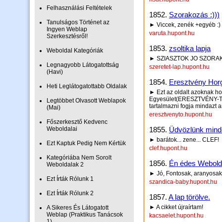
Felhasználási Feltételek
1852.
Szorakozás :)))
Tanulságos Történet az
► Viccek, zenék +egyéb :)
Ingyen Weblap
varuta.hupont.hu
Szerkesztésről!
1853.
zsoltika lapja
Weboldal Kategóriák
► SZIASZTOK JO SZORA
Legnagyobb Látogatottság
szeretet-lap.hupont.hu
(Havi)
1854.
Eresztvény Ho
Heti Leglátogatottabb Oldalak
► Ezt az oldalt azoknak ho
Egyesület(ERESZTVÉNY-TÓ) i
Legtöbbet Olvasott Weblapok
tartalmazni fogja mindazt 
(Mai)
eresztvenyto.hupont.hu
Főszerkesztő Kedvenc
Weboldalai
1855.
Üdvözlünk minde
► barátok... zene... CLEF!
Ezt Kaptuk Pedig Nem Kértük
clef.hupont.hu
Kategóriába Nem Sorolt
1856.
Én édes Weboldal
Weboldalak 2
► Jó, Fontosak, aranyosak!!!!!
Ezt Írták Rólunk 1
szandica-baby.hupont.hu
Ezt Írták Rólunk 2
1857.
A lap törölve.
► A cikket újraírtam!
A Sikeres És Látogatott
Weblap (Praktikus Tanácsok
kacsaelet.hupont.hu
1)