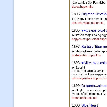
rágcsálnivalók • Forralt bo
tilalex.hupont.hu
1895.
Digimon Neveld
► Ez egy online nevelde,a
dimonnevelde.hupont.hu
1896.
♥♥Csajos oldal c
► ♥♥Sok csajos dolog egy 
nagyon-szuper-oldal.hupo
1897.
Borbély Tibor mé
► Méhsejt tekercselőgép k
borbelytibor.hupont.hu
1898.
♥Nikcshy oldala
► Szija!Itt
találsz:animációkat,avataro
cuccokat+sok más egyebet
nikcshyy-oldala.hupont.hu
1899.
Dreamer...álmo
► Megint a rossz útra lép
Mikor csődöt mond az esz
dreamer.hupont.hu
1900.
Blue Heart