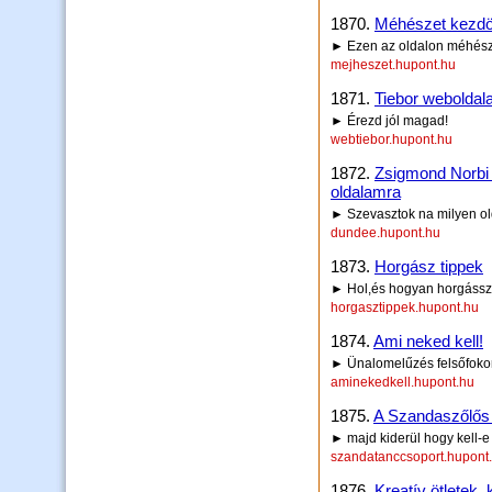
1870.
Méhészet kezd
► Ezen az oldalon méhésze
mejheszet.hupont.hu
1871.
Tiebor weboldal
► Érezd jól magad!
webtiebor.hupont.hu
1872.
Zsigmond Norbi o
oldalamra
► Szevasztok na milyen o
dundee.hupont.hu
1873.
Horgász tippek
► Hol,és hogyan horgáss
horgasztippek.hupont.hu
1874.
Ami neked kell!
► Ünalomelűzés felsőfokon!
aminekedkell.hupont.hu
1875.
A Szandaszőlős 
► majd kiderül hogy kell-e
szandatanccsoport.hupont
1876.
Kreatív ötletek