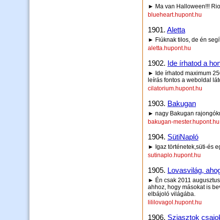
► Ma van Halloween!!! Rioga
blueheart.hupont.hu
1901.
Aletta
► Fiúknak tilos, de én segí
aletta.hupont.hu
1902.
Ide írhatod a hon
► Ide írhatod maximum 250 
leírás fontos a weboldal lá
cilatorium.hupont.hu
1903.
Bakugan
► nagy Bakugan rajongók
bakugan-mester.hupont.hu
1904.
SütiNapló
► Igaz történetek,süti-és e
sutinaplo.hupont.hu
1905.
Lovasvilág, aho
► Én csak 2011 augusztusa
ahhoz, hogy másokat is be
elbájoló világába.
lililovagol.hupont.hu
1906.
Sziasztok csajok