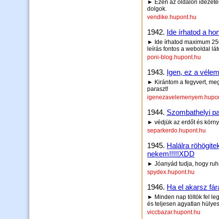
► Ezen az oldalon idézetek
dolgok.
vendike.hupont.hu
1942.
Ide írhatod a hon
► Ide írhatod maximum 250 
leírás fontos a weboldal lá
poni-blog.hupont.hu
1943.
Igen, ez a véle
► Kirántom a fegyvert, me
paraszt!
igenezavelemenyem.hupon
1944.
Szombathelyi pa
► védjük az erdőt és körny
separkerdo.hupont.hu
1945.
Halálra röhögit
nekem!!!!!XDD
► Jóanyád tudja, hogy ruhá
spydex.hupont.hu
1946.
Ha el akarsz fára
► Minden nap töltök fel le
és teljesen agyatlan hülyes
viccbazar.hupont.hu