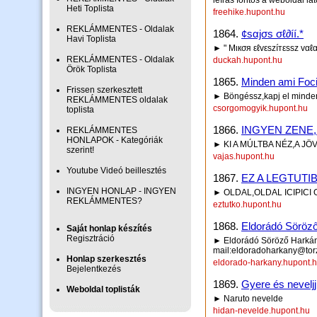
leírás fontos a weboldal lá
Heti Toplista
freehike.hupont.hu
REKLÁMMENTES - Oldalak
1864.
¢sαjσs σℓ∂íí.*
Havi Toplista
► " Mιкσя εℓvεszíтεssz vαℓα
REKLÁMMENTES - Oldalak
duckah.hupont.hu
Örök Toplista
1865.
Minden ami Foci
Frissen szerkesztett
► Böngéssz,kapj el minden
REKLÁMMENTES oldalak
csorgomogyik.hupont.hu
toplista
1866.
INGYEN ZENE
REKLÁMMENTES
HONLAPOK - Kategóriák
► KI A MÚLTBA NÉZ,A JÖ
szerint!
vajas.hupont.hu
Youtube Videó beillesztés
1867.
EZ A LEGTUTI
INGYEN HONLAP - INGYEN
► OLDAL,OLDAL ICIPICI
REKLÁMMENTES?
eztutko.hupont.hu
1868.
Eldorádó Söröz
Saját honlap készítés
Regisztráció
► Eldorádó Söröző Harkány
mail:eldoradoharkany@tor
Honlap szerkesztés
eldorado-harkany.hupont.
Bejelentkezés
1869.
Gyere és neveljj 
Weboldal toplisták
► Naruto nevelde
hidan-nevelde.hupont.hu