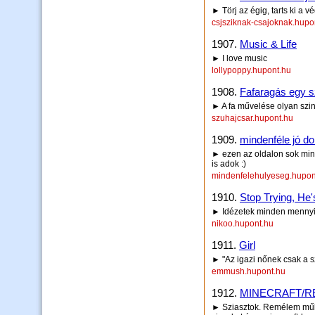
► Törj az égig, tarts ki a 
csjsziknak-csajoknak.hupo
1907.
Music & Life
► I love music
lollypoppy.hupont.hu
1908.
Fafaragás egy sz
► A fa művelése olyan szint
szuhajcsar.hupont.hu
1909.
mindenféle jó dol
► ezen az oldalon sok mind
is adok :)
mindenfelehulyeseg.hupon
1910.
Stop Trying, He'
► Idézetek minden mennyi
nikoo.hupont.hu
1911.
Girl
► "Az igazi nőnek csak a sz
emmush.hupont.hu
1912.
MINECRAFT/R
► Sziasztok. Remélem működ