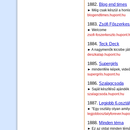
1882.
Blog end times
► Még csak készül a honla
blogendtimes.hupont.hu
1883.
Zsófi Főszerkes
► Welcome
zsofi-foszerkeszto.hupont.
1884.
Teck Deck
► A nagymenők kicsibe já
deszkalap.hupont.hu
1885.
Supergirls
► mindenféle képek, videó
supergrils.hupont.hu
1886.
Szalagcsoda
► Saját készítésű ajándék 
szalagcsoda.hupont.hu
1887.
Legjobb 6.oszt
► "Egy osztály olyan amily
legjobbosztalyforever.hupo
1888.
Minden téma
► Ez az oldal minden témáv