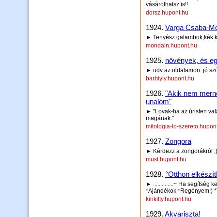
vásárolhatsz is!!
dorsz.hupont.hu
1924.
Varga Csaba-M
► Tenyész galambok,kék ko
mondain.hupont.hu
1925.
növények, és e
► üdv az oldalamon. jó szór
barbiyiy.hupont.hu
1926.
"Akik nem mern
unalom"
► "Lovak-ha az úristen vala
magának."
mitologia-lo-szereto.hupon
1927.
Zongora
► Kérdezz a zongorákról ;
must.hupont.hu
1928.
°Otthon elkészít
► ..............~ Ha segítség ke
*Ajándékok *Regényem:) *
kirikitty.hupont.hu
1929.
Akvariszta!