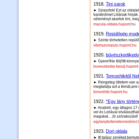
1918.
Tini sarok
► Sziasztok! Ezt az oldala
barátnőmet Lillának hívják
véleményt akartok írni, me
macula-oldala.hupont.hu
1919.
Repülőgép mode
► Szinte törhetetlen repü
vitorlazorepulo.hupont.hu
1920.
bűvészkedjkedv
► Gyere!!Ne félj!!Itt könny
buveszkedej-tanulj.hupont
1921.
Tomoshikitől Ne
► Rengeteg ötletem van az 
megtalálja azt a témát,ami 
tomoshiki.hupont.hu
1922.
*Egy lány történ
► Anabell, egy átlagos 17 
vel és Leilával elválasztha
magukat... Jó szórakozást! 
egylanytorteneteonedirect
1923.
Dori oldala
► Itt talász zenéket,bemut