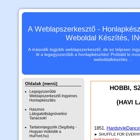
A Weblapszerkesztő - Honlapkészí
Weboldal Készítés, 
A második legjobb weblapszerkesztő, de ez teljesen ingye
itt a legegyszerűbb a honlapkészítés! Próbáld ki mo
weboldalkészítés ...
Oldalak (menü)
HOBBI, 
Legegyszerűbb
Weblapszerkesztő Ingyenes
Honlapkészítés
(HAVI 
Hasznos
Látogatottságnövelési
Tanácsok!
Tartalomjegyzék (Segítség -
1851.
HardstyleDanc
Hogyan működik a
► SHUFFLE FOR EVER!!!!
HuPont.hu)
hsdt.hupont.hu