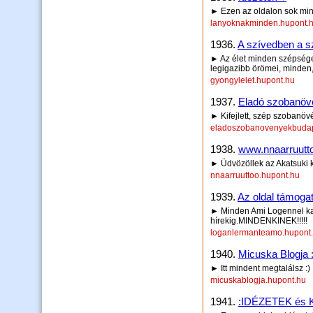
► Ezen az oldalon sok minde
lanyoknakminden.hupont.
1936.
A szívedben a sz
► Az élet minden szépsége,
legigazibb örömei, minden,
gyongylelet.hupont.hu
1937.
Eladó szobanövé
► Kifejlett, szép szobanövé
eladoszobanovenyekbudap
1938.
www.nnaarruutt
► Üdvözöllek az Akatsuki k
nnaarruuttoo.hupont.hu
1939.
Az oldal támogató
► Minden Ami Logennel kapc
hírekig.MINDENKINEK!!!!!
loganlermanteamo.hupont
1940.
Micuska Blogja :
► Itt mindent megtalálsz :)
micuskablogja.hupont.hu
1941.
:IDÉZETEK és