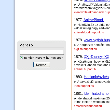
► Unatkozol? Valami ajándé
szórakozásra vágysz? Nem
kreativotletekpannaval.hu
1877.
AnimeBlood.
► HeloSzia.Ez az oldal eg
valószínűleg nagy kedvencei
animeblood.hupont.hu
1878.
www.bigfish.hup
► A horgászat nem élet-hal
bigfish.hupont.hu
1879.
ҲҲ ·Disney· ҲҲ
► Köszönöm , hogy feljötté
neveket,Hannah Montana,
eramel.hupont.hu
1880.
Honlapkészítés
► A tervezéstől a megvaló
idea.hupont.hu
1881.
Ide írhatod a hon
► Ide írhatod maximum 250 
leírás fontos a weboldal lá
emosweet.hupont.hu