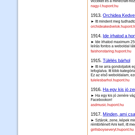
vicceket és a minecraft-ho
nagy-l.hupont.hu
1913.
Orchidea Kedve
► Itt mindent meg tudhadto
orchideakedvelok.hupont.
1914.
Ide írhatod a hon
► Ide írhatod maximum 250 
leírás fontos a weboldal lá
faishonstaring.hupont.hu
1915.
Túlélés bárhol
► Itt ne arra gondoljatok e
lefoglalva. Itt több kategór
Ez az első weboldalam, ezért
tulelesbarhol.hupont.hu
1916.
Ha egy kis jó z
► Ha egy kis jó zenére vág
Facebookon!
asdmusic.hupont.hu
1917.
Minden, ami csa
► Sztárok, zene, képek m
rémtörténet! Ami kell, itt me
girllsboyseveryt.hupont.hu