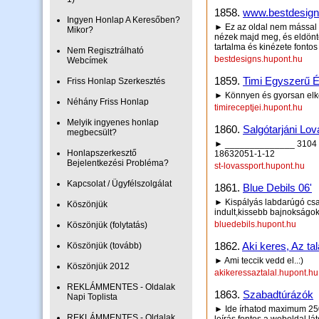
1858.
www.bestdesign
Ingyen Honlap A Keresőben?
► Ez az oldal nem mással fo
Mikor?
nézek majd meg, és eldönt
tartalma és kinézete fonto
Nem Regisztrálható
bestdesigns.hupont.hu
Webcímek
1859.
Timi Egyszerű É
Friss Honlap Szerkesztés
► Könnyen és gyorsan elké
Néhány Friss Honlap
timireceptjei.hupont.hu
Melyik ingyenes honlap
1860.
Salgótarjáni Lo
megbecsült?
► ______________ 3104 S
Honlapszerkesztő
18632051-1-12
Bejelentkezési Probléma?
st-lovassport.hupont.hu
Kapcsolat / Ügyfélszolgálat
1861.
Blue Debils 06'
► Kispályás labdarúgó csa
Köszönjük
indult,kissebb bajnokságok
bluedebils.hupont.hu
Köszönjük (folytatás)
1862.
Aki keres, Az tal
Köszönjük (tovább)
► Ami teccik vedd el..:)
Köszönjük 2012
akikeressaztalal.hupont.hu
REKLÁMMENTES - Oldalak
1863.
Szabadtúrázók
Napi Toplista
► Ide írhatod maximum 250 
REKLÁMMENTES - Oldalak