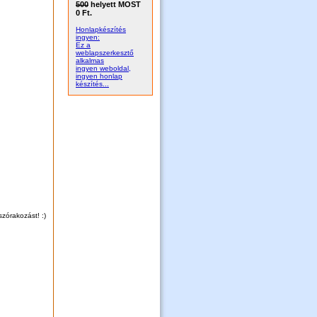
500
helyett MOST
0 Ft.
Honlapkészítés
ingyen:
Ez a
weblapszerkesztő
alkalmas
ingyen weboldal,
ingyen honlap
készítés...
szórakozást! :)