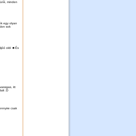
lünk, minden
ék egy olyan
alon sok
ijóó oldi ☻És
assgas, itt
dalt :D
ennyire csak