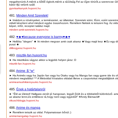
megpihenünk.A miénk a kéklő égbolt,miénk a távolság.Fel az égre törünk,a szerencse ve
bátor ifjú velünk száll.
gyorisarkanyok.hupont.hu
481.
Minden Amit Szeretek!
► Imádom a növényeket, a természetet, az állatokat. Szeretek sütni, főzni, ezért szeretn
oldalt készíteni ahol mindezt egybe összehozom. Remélem Nektek is tetszeni fog. Az old
képet, infót, receptet találsz majd.
minden-amit-szeretek.hupont.hu
482.
♥☻♥because everyone is barmy♥☻♥
► Hellóka "idegen" ☻ Itt minden megvan amit csak akarsz ☻Vagy majd lesz ☻Ez egy dil
puszi ☻
dilibogyesz.hupont.hu
483.
misztik-fan.hupont.hu
► Ha misztikára vágysz akkor a legjobb helyen jársz :D
misztik-fan.hupont.hu
484.
Anime :$ *w*
► Ha Animés vagy ha Japán fan vagy ha Otaku vagy ha Manga fan vagy gyere ide és olv
mindent megtalálsz! ^^ A Weboldal hívatalos oldalait illetve a csoportokat megtaláljátok ol
animeamushikieroyuuko.hupont.hu
485.
Ének a határtalanról
► "Éld az életed! Hallgass zenét jó hangosan, legyél őrült és a többiektől különböző- am
az akarsz lenni,és emlékezz rá,hogy nem vagy egyedűl!" #Andy Biersack#
vikuschblogja.hupont.hu
486.
Anime és manga
► Remélem tetszik az oldal. Folyamatosan bővül.:)
animemangalap.hupont.hu