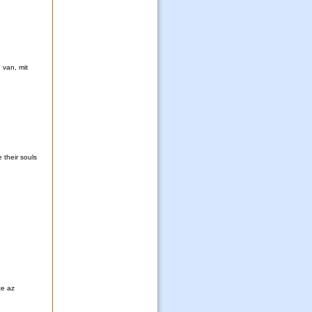
 van, mit
 their souls
te az