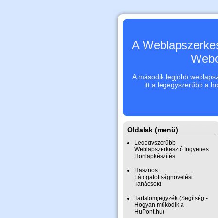
A Weblapszerkes
Webo
A második legjobb weblapsze
itt a legegyszerűbb a h
Oldalak (menü)
Legegyszerűbb
Weblapszerkesztő Ingyenes
Honlapkészítés
Hasznos
Látogatottságnövelési
Tanácsok!
Tartalomjegyzék (Segítség -
Hogyan működik a
HuPont.hu)