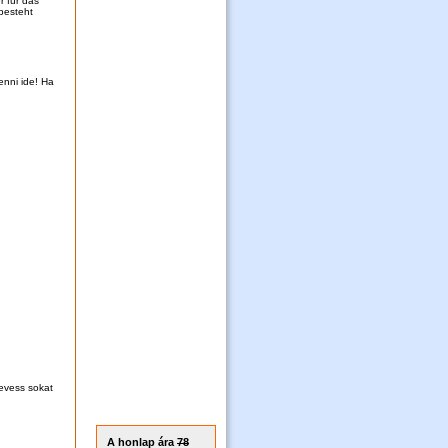
 für das
besteht
enni ide! Ha
nevess sokat
A honlap ára
78