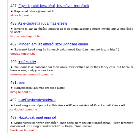
487.
Egyedi, saját készítésű, kézműves termékek
► Kapcsolat: akrea@freemail.hu
akrea.hupont.hu
488.
Az e-cigaretta rugalmas érzete
► Ismerje fel azt az érzést, amelyet az e-cigaretta szeretne hozni, mindig annyi lehetőség
választ?
loopvapers.hupont.hu
489.
Minden ami az emoról szól Döncsee oldala
► Sziasztok Lesd meg és ha teccik akkor nézd kitartóan mert sok lesz a friss:):)
emolap.hupont.hu
490.
♥Idézetek♥
► You don't love someone for their looks, their clothes or for their fancy cars, but because
have a song only you can hear...
szerelmestortenetek.hupont.hu
491.
tiger
► Nagymacskák.És más érdekes álatok
mrpg.hupont.hu
492.
•.••♥Playboydesind♥••.•
► Lesd meg a menüpontokat!Köszike.•.••♥Gyere máskor is! Puszika•.••♥ Xiaa.•.••♥
cukipofa.hupont.hu
493.
Házikoszt, mert enni jó!
► Mindenkinek könnyen érthetően, mert senki nem született szakácsnak. "Isten teremtet
embereket, az ördög a szakácsokat". – Helmut Wandmaker
hazikoszt.hupont.hu