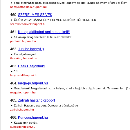
► ¢ѕαк α вαяáтσк αzσк, αкιк αккσя ιѕ мєgнαℓℓgαтηαк, нα нαנηαℓι ηégукσя нíνσ∂ ƒєℓ őкєт.
ancsykataoldala.hupont.hu
460.
SZERELMES SZÍVEK
► ÖRÖM VAGY BÁNAT ÉR? IRD MEG NEKÜNK TÖRTÉNETED
szerelmesszivek.hupont.hu
461.
Itt megtalálhatod ami neked kell!!
► A Honlap szlogene:Tedd ki te is az oldaldra!
popfarm.hupont.hu
462.
Just be happy! :)
► Érezd jól magad!
thisisking.hupont.hu
463.
Csak Csajoknak!
► ^.^
lanyosoldi.hupont.hu
464.
mega-jo.hupont.hu
► Gratulálunk! Megtaláltad, azt a helyet, ahol a legjobb dolgok vannak! Tettszeni fog, jó 
mega-jo.hupont.hu
465.
Zafirah hastánc csoport
► Zafirah Hastánc csoport, Dorozsma büszkesége
zafirah.hupont.hu
466.
Kuncogi.hupont.hu
► Kacagjunk együtt!
kuncogi.hupont.hu