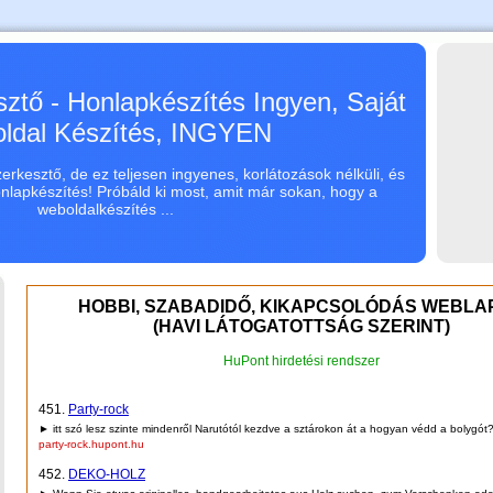
ztő - Honlapkészítés Ingyen, Saját
ldal Készítés, INGYEN
rkesztő, de ez teljesen ingyenes, korlátozások nélküli, és
onlapkészítés! Próbáld ki most, amit már sokan, hogy a
weboldalkészítés ...
HOBBI, SZABADIDŐ, KIKAPCSOLÓDÁS WEBLA
(HAVI LÁTOGATOTTSÁG SZERINT)
HuPont hirdetési rendszer
451.
Party-rock
► itt szó lesz szinte mindenről Narutótól kezdve a sztárokon át a hogyan védd a bolygót? 
party-rock.hupont.hu
452.
DEKO-HOLZ