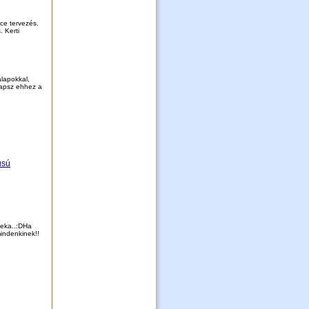
nce tervezés.
. Kerti
lapokkal,
kapsz ehhez a
usú
beka..:DHa
mindenkinek!!