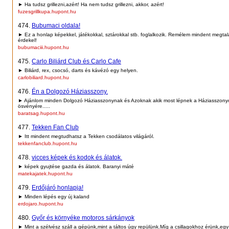
► Ha tudsz grillezni,azért! Ha nem tudsz grillezni, akkor, azért!
fuzesgrillkupa.hupont.hu
474.
Bubumaci oldala!
► Ez a honlap képekkel, játékokkal, sztárokkal stb. foglalkozik. Remélem mindent megtal
érdekel!
bubumaciii.hupont.hu
475.
Carlo Biliárd Club és Carlo Cafe
► Biliárd, rex, csocsó, darts és kávézó egy helyen.
carlobiliard.hupont.hu
476.
Én a Dolgozó Háziasszony.
► Ajánlom minden Dolgozó Háziasszonynak és Azoknak akik most lépnek a Háziasszonyo
ösvényére.....
baratsag.hupont.hu
477.
Tekken Fan Club
► Itt mindent megtudhatsz a Tekken csodálatos világáról.
tekkenfanclub.hupont.hu
478.
vicces képek és kodok és álatok.
► képek gyujtése gazda és álatok. Baranyi máté
matekajatek.hupont.hu
479.
Erdőjáró honlapja!
► Minden lépés egy új kaland
erdojaro.hupont.hu
480.
Győr és környéke motoros sárkányok
► Mint a szélvész száll a gépünk,mint a táltos úgy repülünk.Míg a csillagokhoz érünk,egy