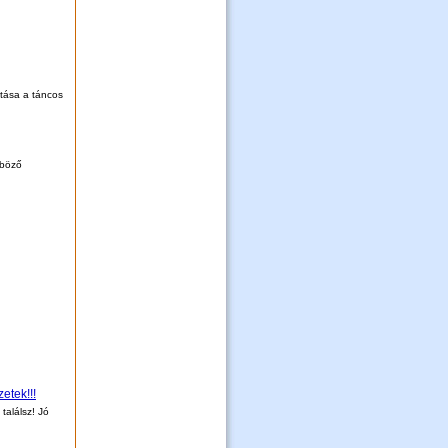
ítása a táncos
nböző
etek!!!
találsz! Jó