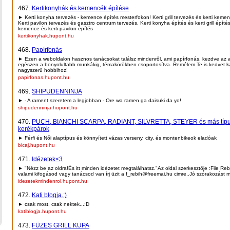
467.
Kertikonyhák és kemencék építése
► Kerti konyha tervezés - kemence építés mesterfokon! Kerti grill tervezés és kerti keme
Kerti pavilon tervezés és gasztro centrum tervezés. Kerti konyha építés és kerti grill építés
kemence és kerti pavilon építés
kertikonyhak.hupont.hu
468.
Papírfonás
► Ezen a weboldalon hasznos tanácsokat találsz mindenről, ami papírfonás, kezdve az a
egészen a bonyolultabb munkákig, témakörökben csoportosítva. Remélem Te is kedvet 
nagyszerű hobbihoz!
papirfonas.hupont.hu
469.
SHIPUDENNINJA
► - A rament szeretem a legjobban - Ore wa ramen ga daisuki da yo!
shipudenninja.hupont.hu
470.
PUCH, BIANCHI SCARPA, RADIANT, SILVRETTA, STEYER és más típ
kerékpárok
► Férfi és Női alaptípus és könnyített vázas verseny, city, és montenbikeok eladóak
bicaj.hupont.hu
471.
Idézetek<3
► "Nézz be az oldra!És itt minden idézetet megtalálhatsz."Az oldal szerkesztője :File Re
valami kifogásod vagy tanácsod van írj üzit a f_rebih@freemai.hu cimre..Jó szórakozást 
idezetekmindenrol.hupont.hu
472.
Kati blogja.:)
► csak most, csak nektek...:D
katiblogja.hupont.hu
473.
FÜZES GRILL KUPA