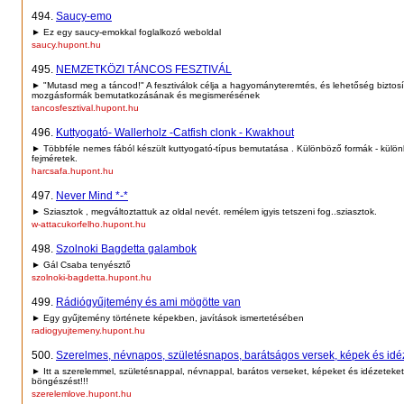
494.
Saucy-emo
► Ez egy saucy-emokkal foglalkozó weboldal
saucy.hupont.hu
495.
NEMZETKÖZI TÁNCOS FESZTIVÁL
► "Mutasd meg a táncod!" A fesztiválok célja a hagyományteremtés, és lehetőség biztos
mozgásformák bemutatkozásának és megismerésének
tancosfesztival.hupont.hu
496.
Kuttyogató- Wallerholz -Catfish clonk - Kwakhout
► Többféle nemes fából készült kuttyogató-típus bemutatása . Különböző formák - külö
fejméretek.
harcsafa.hupont.hu
497.
Never Mind *-*
► Sziasztok , megváltoztattuk az oldal nevét. remélem igyis tetszeni fog..sziasztok.
w-attacukorfelho.hupont.hu
498.
Szolnoki Bagdetta galambok
► Gál Csaba tenyésztő
szolnoki-bagdetta.hupont.hu
499.
Rádiógyűjtemény és ami mögötte van
► Egy gyűjtemény története képekben, javítások ismertetésében
radiogyujtemeny.hupont.hu
500.
Szerelmes, névnapos, születésnapos, barátságos versek, képek és idéz
► Itt a szerelemmel, születésnappal, névnappal, barátos verseket, képeket és idézeteket 
böngészést!!!
szerelemlove.hupont.hu