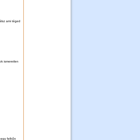
álsz ami téged
k ismeretlen
-egy felhőn