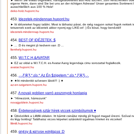
► Wenn Sie etwas originelles, handgearbeitetes aus Holz suchen, zum Verschenken oder
eigene Heim, dann sind Sie bei uns an der richtigen Adresse! Unser gesamtes Sortiment 
ausschließlich aus 100 % Holz!
deko-holz.hupont.hu
453.
Idezetek-mindennap.hupont.hu
► Itt idézeteket fogsz találni. Most is láthatsz párat, de még nagyon sokat fogok nektek t
tetszenek ezek az idézetek akkor nyomj egy LIKE-ot! :) És köszi, hogy benéztél!
idezetek-mindennap.hupont.hu
454.
BEST OF IDÉZETEK :$
► ... :D és megint jó kedvem van :D ...
llemhely.hupont.hu
455.
W.I.T.C.H.&AVATAR
► EZ az oldal a W.I.T.C.H. es Avatar Aang legendaja cimu sorozattal foglalkozik.
avatar.hupont.hu
456.
.·.·ƸӜƷ.*.εïз.*.Az Én $zigetem.*.εïз.*.ƸӜƷ·.·.
► ★Itt mindenkit szívesen látok!!! :) ★
az-en-szigetem.hupont.hu
457.
A novaji goblien varró asszonyok honlapja
► "Hímezünk, hámozunk"
novajgoblein.hupont.hu
458.
Érdekességek,sztár hírek,viccek,szimbólumok ♥
► Üdvözöllek a LiliMili oldalon. Itt bármit csinálsz mindig jól fogod magad érezni. Szóval 
és légy boldog! Találhatsz vicces képeket sztárokról izgalmas híreket és vicceket!
lilimili.hupont.hu
459.
αη¢ѕу & кαтυѕн нσηℓαρנα :D