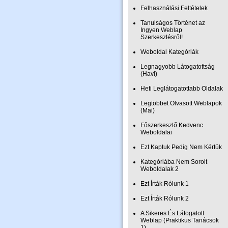
Felhasználási Feltételek
Tanulságos Történet az
Ingyen Weblap
Szerkesztésről!
Weboldal Kategóriák
Legnagyobb Látogatottság
(Havi)
Heti Leglátogatottabb Oldalak
Legtöbbet Olvasott Weblapok
(Mai)
Főszerkesztő Kedvenc
Weboldalai
Ezt Kaptuk Pedig Nem Kértük
Kategóriába Nem Sorolt
Weboldalak 2
Ezt Írták Rólunk 1
Ezt Írták Rólunk 2
A Sikeres És Látogatott
Weblap (Praktikus Tanácsok
1)