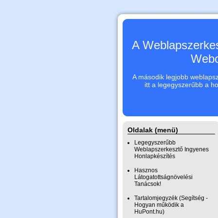
A Weblapszerkes
Webo
A második legjobb weblapsze
itt a legegyszerűbb a h
Oldalak (menü)
Legegyszerűbb
Weblapszerkesztő Ingyenes
Honlapkészítés
Hasznos
Látogatottságnövelési
Tanácsok!
Tartalomjegyzék (Segítség -
Hogyan működik a
HuPont.hu)