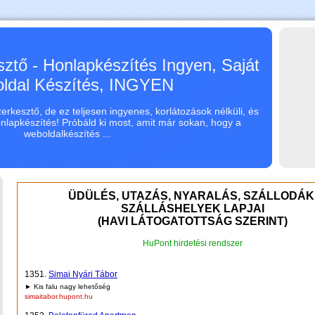
ztő - Honlapkészítés Ingyen, Saját
ldal Készítés, INGYEN
rkesztő, de ez teljesen ingyenes, korlátozások nélküli, és
onlapkészítés! Próbáld ki most, amit már sokan, hogy a
weboldalkészítés ...
ÜDÜLÉS, UTAZÁS, NYARALÁS, SZÁLLODÁK
SZÁLLÁSHELYEK LAPJAI
(HAVI LÁTOGATOTTSÁG SZERINT)
HuPont hirdetési rendszer
1351.
Simai Nyári Tábor
► Kis falu nagy lehetőség
simaitabor.hupont.hu