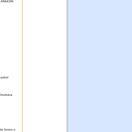
I ÁRAKON
èszèst!
 Orosháza
rás fontos a