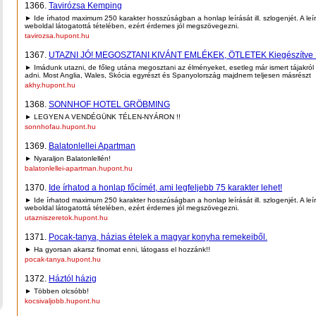
1366.
Tavirózsa Kemping
► Ide írhatod maximum 250 karakter hosszúságban a honlap leírását ill. szlogenjét. A leí
weboldal látogatottá tételében, ezért érdemes jól megszövegezni.
tavirozsa.hupont.hu
1367.
UTAZNI JÓ! MEGOSZTANI KIVÁNT EMLÉKEK, ÖTLETEK Kiegészítv
► Imádunk utazni, de főleg utána megosztani az élményeket, esetleg már ismert tájakról ú
adni. Most Anglia, Wales, Skócia egyrészt és Spanyolország majdnem teljesen másrészt
akhy.hupont.hu
1368.
SONNHOF HOTEL GRÖBMING
► LEGYEN A VENDÉGÜNK TÉLEN-NYÁRON !!
sonnhofau.hupont.hu
1369.
Balatonlellei Apartman
► Nyaraljon Balatonlellén!
balatonlellei-apartman.hupont.hu
1370.
Ide írhatod a honlap főcímét, ami legfeljebb 75 karakter lehet!
► Ide írhatod maximum 250 karakter hosszúságban a honlap leírását ill. szlogenjét. A leí
weboldal látogatottá tételében, ezért érdemes jól megszövegezni.
utazniszeretok.hupont.hu
1371.
Pocak-tanya, házias ételek a magyar konyha remekeiből.
► Ha gyorsan akarsz finomat enni, látogass el hozzánk!!
pocak-tanya.hupont.hu
1372.
Háztól házig
► Többen olcsóbb!
kocsivaljobb.hupont.hu