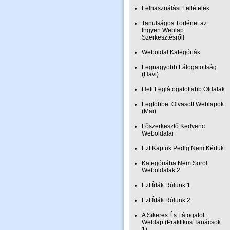
Felhasználási Feltételek
Tanulságos Történet az
Ingyen Weblap
Szerkesztésről!
Weboldal Kategóriák
Legnagyobb Látogatottság
(Havi)
Heti Leglátogatottabb Oldalak
Legtöbbet Olvasott Weblapok
(Mai)
Főszerkesztő Kedvenc
Weboldalai
Ezt Kaptuk Pedig Nem Kértük
Kategóriába Nem Sorolt
Weboldalak 2
Ezt Írták Rólunk 1
Ezt Írták Rólunk 2
A Sikeres És Látogatott
Weblap (Praktikus Tanácsok
1)