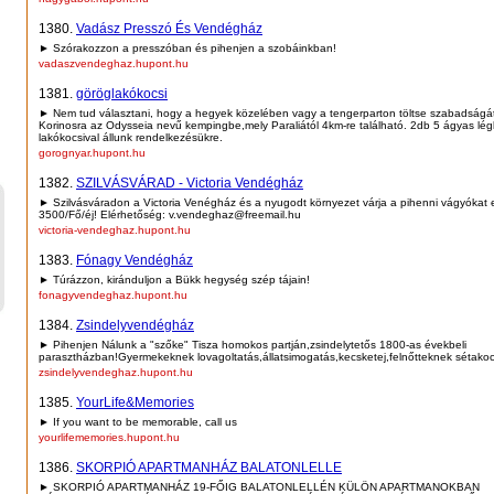
1380.
Vadász Presszó És Vendégház
► Szórakozzon a presszóban és pihenjen a szobáinkban!
vadaszvendeghaz.hupont.hu
1381.
göröglakókocsi
► Nem tud választani, hogy a hegyek közelében vagy a tengerparton töltse szabadságát
Korinosra az Odysseia nevű kempingbe,mely Paraliától 4km-re található. 2db 5 ágyas lég
lakókocsival állunk rendelkezésükre.
gorognyar.hupont.hu
1382.
SZILVÁSVÁRAD - Victoria Vendégház
► Szilvásváradon a Victoria Venégház és a nyugodt környezet várja a pihenni vágyókat
3500/Fő/éj! Elérhetőség: v.vendeghaz@freemail.hu
victoria-vendeghaz.hupont.hu
1383.
Fónagy Vendégház
► Túrázzon, kiránduljon a Bükk hegység szép tájain!
fonagyvendeghaz.hupont.hu
1384.
Zsindelyvendégház
► Pihenjen Nálunk a "szőke" Tisza homokos partján,zsindelytetős 1800-as évekbeli
parasztházban!Gyermekeknek lovagoltatás,állatsimogatás,kecsketej,felnőtteknek sétakoc
zsindelyvendeghaz.hupont.hu
1385.
YourLife&Memories
► If you want to be memorable, call us
yourlifememories.hupont.hu
1386.
SKORPIÓ APARTMANHÁZ BALATONLELLE
► SKORPIÓ APARTMANHÁZ 19-FŐIG BALATONLELLÉN KÜLÖN APARTMANOKBAN