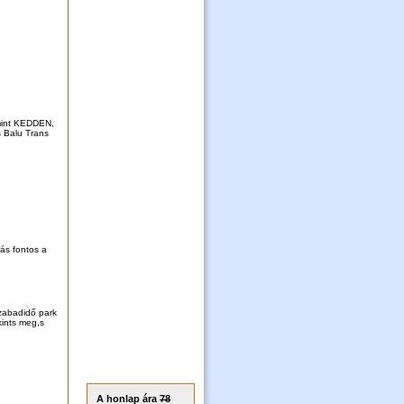
amint KEDDEN,
 Balu Trans
rás fontos a
szabadidő park
kints meg,s
A honlap ára
78