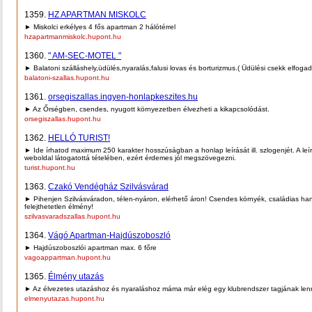
1359.
HZ APARTMAN MISKOLC
► Miskolci erkélyes 4 fős apartman 2 hálótérrel
hzapartmanmiskolc.hupont.hu
1360.
" AM-SEC-MOTEL "
► Balatoni szálláshely,üdülés,nyaralás,falusi lovas és borturizmus.( Üdülési csekk elfogad
balatoni-szallas.hupont.hu
1361.
orsegiszallas.ingyen-honlapkeszites.hu
► Az Őrségben, csendes, nyugott környezetben élvezheti a kikapcsolódást.
orsegiszallas.hupont.hu
1362.
HELLÓ TURIST!
► Ide írhatod maximum 250 karakter hosszúságban a honlap leírását ill. szlogenjét. A leí
weboldal látogatottá tételében, ezért érdemes jól megszövegezni.
turist.hupont.hu
1363.
Czakó Vendégház Szilvásvárad
► Pihenjen Szilvásváradon, télen-nyáron, elérhető áron! Csendes környék, családias han
felejthetetlen élmény!
szilvasvaradszallas.hupont.hu
1364.
Vágó Apartman-Hajdúszoboszló
► Hajdúszoboszlói apartman max. 6 főre
vagoappartman.hupont.hu
1365.
Élmény utazás
► Az élvezetes utazáshoz és nyaraláshoz máma már elég egy klubrendszer tagjának lenn
elmenyutazas.hupont.hu