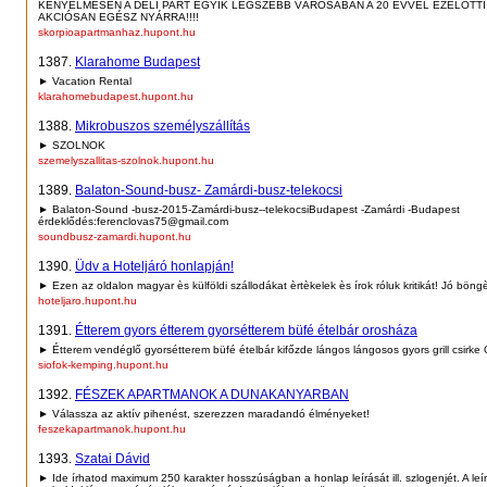
KÉNYELMESEN A DÉLI PART EGYIK LEGSZEBB VÁROSÁBAN A 20 ÉVVEL EZELŐTT
AKCIÓSAN EGÉSZ NYÁRRA!!!!
skorpioapartmanhaz.hupont.hu
1387.
Klarahome Budapest
► Vacation Rental
klarahomebudapest.hupont.hu
1388.
Mikrobuszos személyszállítás
► SZOLNOK
szemelyszallitas-szolnok.hupont.hu
1389.
Balaton-Sound-busz- Zamárdi-busz-telekocsi
► Balaton-Sound -busz-2015-Zamárdi-busz--telekocsiBudapest -Zamárdi -Budapest
érdeklődés:ferenclovas75@gmail.com
soundbusz-zamardi.hupont.hu
1390.
Üdv a Hoteljáró honlapján!
► Ezen az oldalon magyar ès külföldi szállodákat èrtèkelek ès írok róluk kritikát! Jó böng
hoteljaro.hupont.hu
1391.
Étterem gyors étterem gyorsétterem büfé ételbár orosháza
► Étterem vendéglő gyorsétterem büfé ételbár kifőzde lángos lángosos gyors grill csirke
siofok-kemping.hupont.hu
1392.
FÉSZEK APARTMANOK A DUNAKANYARBAN
► Válassza az aktív pihenést, szerezzen maradandó élményeket!
feszekapartmanok.hupont.hu
1393.
Szatai Dávid
► Ide írhatod maximum 250 karakter hosszúságban a honlap leírását ill. szlogenjét. A leí