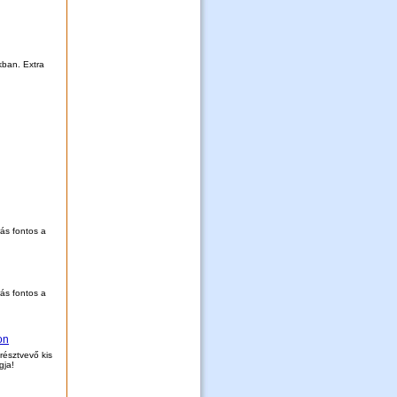
kban. Extra
rás fontos a
rás fontos a
on
résztvevő kis
gja!