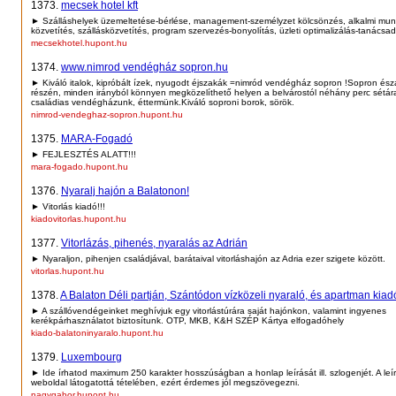
1373.
mecsek hotel kft
► Szálláshelyek üzemeltetése-bérlése, management-személyzet kölcsönzés, alkalmi mu
közvetítés, szállásközvetítés, program szervezés-bonyolítás, üzleti optimalizálás-tanácsa
mecsekhotel.hupont.hu
1374.
www.nimrod vendégház sopron.hu
► Kiváló italok, kipróbált ízek, nyugodt éjszakák =nimród vendégház sopron !Sopron észa
részén, minden irányból könnyen megközelíthető helyen a belvárostól néhány perc sétár
családias vendégházunk, éttermünk.Kiváló soproni borok, sörök.
nimrod-vendeghaz-sopron.hupont.hu
1375.
MARA-Fogadó
► FEJLESZTÉS ALATT!!!
mara-fogado.hupont.hu
1376.
Nyaralj hajón a Balatonon!
► Vitorlás kiadó!!!
kiadovitorlas.hupont.hu
1377.
Vitorlázás, pihenés, nyaralás az Adrián
► Nyaraljon, pihenjen családjával, barátaival vitorláshajón az Adria ezer szigete között.
vitorlas.hupont.hu
1378.
A Balaton Déli partján, Szántódon vízközeli nyaraló, és apartman kiad
► A szállóvendégeinket meghívjuk egy vitorlástúrára saját hajónkon, valamint ingyenes
kerékpárhasználatot biztosítunk. OTP, MKB, K&H SZÉP Kártya elfogadóhely
kiado-balatoninyaralo.hupont.hu
1379.
Luxembourg
► Ide írhatod maximum 250 karakter hosszúságban a honlap leírását ill. szlogenjét. A leí
weboldal látogatottá tételében, ezért érdemes jól megszövegezni.
nagygabor.hupont.hu