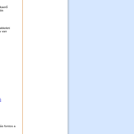
nkaerő
dás
kkeleti
a van
ó
rás fontos a