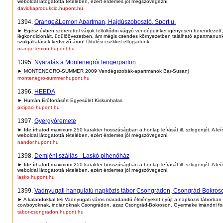
weboldal látogatottá tételében, ezért érdemes jól megszövegezni.
davidkaprodukcio.hupont.hu
1394.
Orange&Lemon Apartman, Hajdúszoboszló, Sport u.
► Egész évben szeretettel várjuk feltöltődni vágyó vendégeinket igényesen berendezett,
légkondicionált, üdülőövezetben, ám mégis csendes környezetben található apartmanun
szolgáltatások kedvező áron! Üdülési csekket elfogadunk
orange-lemon.hupont.hu
1395.
Nyaralás a Montenegrói tengerparton
► MONTENEGRO-SUMMER 2009 Vendégszobák-apartmanok Bár-Susanj
montenegro-summer.hupont.hu
1396.
HEEDA
► Humán Erőforrásért Egyesület Kiskunhalas
picipaci.hupont.hu
1397.
Gyergyóremete
► Ide írhatod maximum 250 karakter hosszúságban a honlap leírását ill. szlogenjét. A leí
weboldal látogatottá tételében, ezért érdemes jól megszövegezni.
nandor.hupont.hu
1398.
Demjéni szállás - Laskó pihenőház
► Ide írhatod maximum 250 karakter hosszúságban a honlap leírását ill. szlogenjét. A leí
weboldal látogatottá tételében, ezért érdemes jól megszövegezni.
lasko.hupont.hu
1399.
Vadnyugati hangulatú napközis tábor Csongrádon, Csongrád-Bokros
► A kalandokkal teli Vadnyugati város maradandó élményeket nyújt a napközis táborban 
cowboyoknak, indiánoknak Csongrádon, azaz Csongrád-Bokroson. Gyermeke imándni fo
tabor-csongradon.hupont.hu