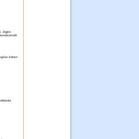
. Jöjjön
kondicionált
 egész évben
sikázás.