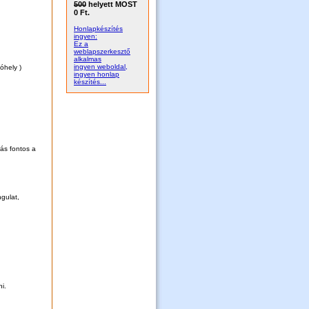
500
helyett MOST
0 Ft.
Honlapkészítés
ingyen:
Ez a
weblapszerkesztő
alkalmas
ingyen weboldal,
óhely )
ingyen honlap
készítés...
rás fontos a
gulat,
i.