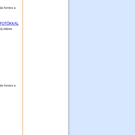
rás fontos a
e FOTÓKKAL
j ötletet
rás fontos a