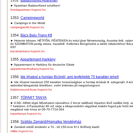
1352.
Balatonfüred Apartman
► Apartman Balatonfüred szívében!
furedapartman.hupont.hu
1353.
Campingworld
► Campings in the World
campingworld.hupont.hu
1354.
Bács Balu Trans Kft
► Hetente kétszer, HÉTFŐN, PÉNTEKEN és indul járat Németország, Ausztria felé, val
és SZOMBATON pedig vissza, hazafelé. Kellemes Böngészést a webb oldalunkhoz! Bács
Kft!!
bacsbalutrans.hupont.hu
1355.
Appartemant Harkány
► Appartemant in Harkány für deutsche Gäste
appartemantharkany.hupont.hu
1356.
Ide írhatod a honlap főcímét, ami legfeljebb 75 karakter lehet!
► Ide írhatod maximum 250 karakter hosszúságban a honlap leírását ill. szlogenjét. A leí
weboldal látogatottá tételében, ezért érdemes jól megszövegezni.
balatonsound-busz.hupont.hu
1357.
TÓPART TANYA
► A Dél -Alföld régió Mórahalom városához 2 km-re található tóparton lévő szállás hely ,
7 hektáron. A Parasztház 80 m2 várja a kikapcsolódni vágyókat.Imádni fogod,pár fotót te
meglátod már hívsz is+36-70-7724-364
toparttanya.hupont.hu
1358.
Szállás Zamárdi/Hajnalka Vendégház
► Zamárdi üdülő területén a Tó - tól 150-m-re 8+1 férőhely kiadó
milike.hupont.hu