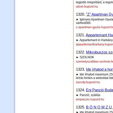
legjobb megoldást, a legol
uticel.hupont.hu
1320.
"Z" Apartman G
► Igényes Apartman Gyula 
várfürdőtől.
z-apartman-gyula.hupont.
1321.
Appartemant Ha
► Appartemant in Harkány 
appartemantharkany.hupon
1322.
Mikrobuszos sze
► SZOLNOK
szemelyszallitas-szolnok.
1323.
Ide írhatod a hon
► Ide írhatod maximum 250 
leírás fontos a weboldal lá
suncity.hupont.hu
1324.
Eni Panzió Bud
► Panzió, szállás
enipanzio.hupont.hu
1325.
B Ó N O M Z U 
► Ide írhatod maximum 250 