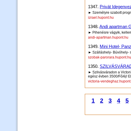
1347.
Privát Idegenvez
► Személyre szabott prog
izrael.hupont.hu
1348.
Andi apartman 
► Pihenésre vágyik, kellem
andi-apartman.hupont.hu
1349.
Mini Hotel- Panz
► Szálláshely- Búvóhely- 
szobak-parorara.hupont.h
1350.
SZILVÁSVÁRAD -
► Szilvásváradon a Victor
egész évben 3500/Fő/éj! E
victoria-vendeghaz.hupont
1
2
3
4
5