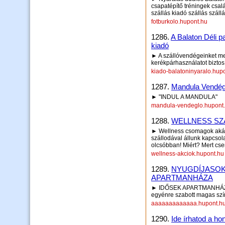
csapatépítő tréningek csal
szállás kiadó szállás száll
fotburkolo.hupont.hu
1286.
A Balaton Déli p
kiadó
► A szállóvendégeinket meg
kerékpárhasználatot bizto
kiado-balatoninyaralo.hup
1287.
Mandula Vendég
► "INDUL A MANDULA"
mandula-vendeglo.hupont
1288.
WELLNESS SZ
► Wellness csomagok akár
szállodával állunk kapcsol
olcsóbban! Miért? Mert cse
wellness-akciok.hupont.hu
1289.
NYUGDÍJASOK
APARTMANHÁZA
► IDŐSEK APARTMANHÁZA M
egyénre szabott magas szín
aaaaaaaaaaaaa.hupont.h
1290.
Ide írhatod a hon