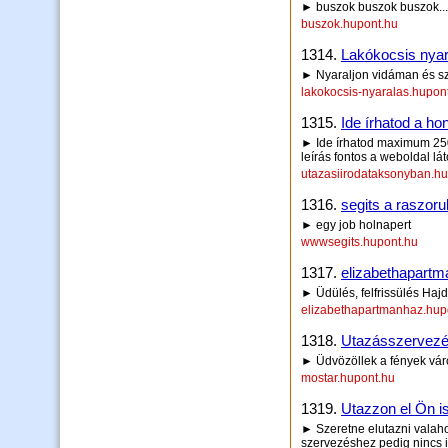
► buszok buszok buszok...
buszok.hupont.hu
1314.
Lakókocsis nyar
► Nyaraljon vidáman és s
lakokocsis-nyaralas.hupon
1315.
Ide írhatod a hon
► Ide írhatod maximum 250 
leírás fontos a weboldal lá
utazasiirodataksonyban.hu
1316.
segits a raszoru
► egy job holnapert
wwwsegits.hupont.hu
1317.
elizabethapart
► Üdülés, felfrissülés Haj
elizabethapartmanhaz.hup
1318.
Utazásszervezé
► Üdvözöllek a fények vá
mostar.hupont.hu
1319.
Utazzon el Ön is
► Szeretne elutazni valaho
szervezéshez pedig nincs i