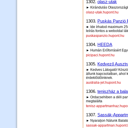
1302.
olasz-utak
► Kirándulás Olaszországba
olasz-utak.hupont.hu
1303.
Puskás Panzió Ri
► Ide írhatod maximum 250 
leírás fontos a weboldal lá
puskaspanzio.hupont.hu
1304.
HEEDA
► Humán Erőforrásért Egy
picipaci.hupont.hu
1305.
Kedvező Ausztrá
► Kedves Látogató! Köszönj
állunk kapcsolatban, ahol k
érdeklődőinknek.
australia-jet.hupont.hu
1306.
teniszház a bala
► Ordacsehiben a déli part
megtalálta
tenisz-appartmanhaz.hupo
1307.
Sassák-Appartm
► Nyaraljon Nálunk Balato
sassak-appartman.hupont.