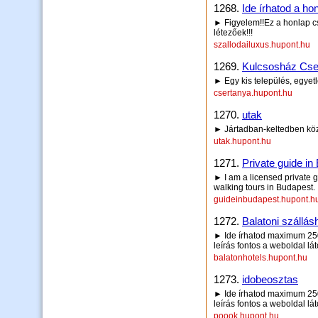
1268.
Ide írhatod a hon
► Figyelem!!Ez a honlap csa
létezőek!!!
szallodailuxus.hupont.hu
1269.
Kulcsosház Cse
► Egy kis település, egyetl
csertanya.hupont.hu
1270.
utak
► Jártadban-keltedben köz
utak.hupont.hu
1271.
Private guide in
► I am a licensed private 
walking tours in Budapest.
guideinbudapest.hupont.h
1272.
Balatoni szállás
► Ide írhatod maximum 250 
leírás fontos a weboldal lá
balatonhotels.hupont.hu
1273.
idobeosztas
► Ide írhatod maximum 250 
leírás fontos a weboldal lá
poook.hupont.hu