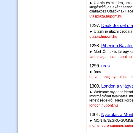
► Utazás és minden, ami az
kiegészítő, de akár hasznos
csatlakozz Utazóknak Face
utasplaza.hupont.hu
1297.
Deák József utaz
► Utazni jó utazni csodál
utazas.hupont.hu
1298.
Pihenjen Balato
► Mert ,Önnek is jár egy ki
fannimaganhaz.hupont.hu
1299.
üres
► üres
horvatorszag-nyaralas.hup
1300.
London a világv
► Welcome my dear friend
információkat találhatsz, 
lehetőségekről. Nézz körbe
london.hupont.hu
1301.
Nyaralás a Mont
► MONTENEGRO-SUMMER 2
montenegro-summer.hupon