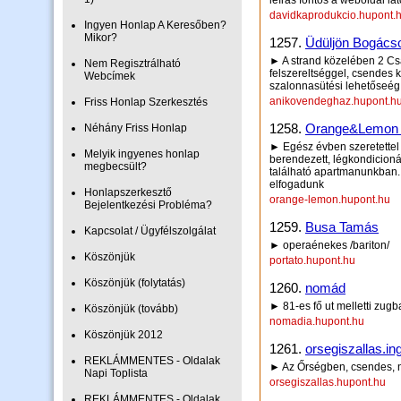
leírás fontos a weboldal lá
davidkaprodukcio.hupont.
Ingyen Honlap A Keresőben?
Mikor?
1257.
Üdüljön Bogácso
► A strand közelében 2 Csa
Nem Regisztrálható
felszereltséggel, csendes 
Webcímek
szalonnasütési lehetőseég
anikovendeghaz.hupont.h
Friss Honlap Szerkesztés
1258.
Orange&Lemon A
Néhány Friss Honlap
► Egész évben szeretettel 
Melyik ingyenes honlap
berendezett, légkondicion
megbecsült?
található apartmanunkban. 
elfogadunk
Honlapszerkesztő
orange-lemon.hupont.hu
Bejelentkezési Probléma?
1259.
Busa Tamás
Kapcsolat / Ügyfélszolgálat
► operaénekes /bariton/
Köszönjük
portato.hupont.hu
Köszönjük (folytatás)
1260.
nomád
► 81-es fő ut melletti zug
Köszönjük (tovább)
nomadia.hupont.hu
Köszönjük 2012
1261.
orsegiszallas.i
REKLÁMMENTES - Oldalak
► Az Őrségben, csendes, n
Napi Toplista
orsegiszallas.hupont.hu
REKLÁMMENTES - Oldalak