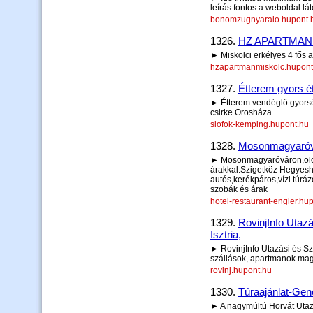
leírás fontos a weboldal lá
bonomzugnyaralo.hupont.
1326.
HZ APARTMAN
► Miskolci erkélyes 4 fős 
hzapartmanmiskolc.hupont
1327.
Étterem gyors é
► Étterem vendéglő gyorsét
csirke Orosháza
siofok-kemping.hupont.hu
1328.
Mosonmagyaróvár
► Mosonmagyaróváron,olcsó
árakkal.Szigetköz Hegyesh
autós,kerékpáros,vízi túr
szobák és árak
hotel-restaurant-engler.hu
1329.
RovinjInfo Utazá
Isztria,
► RovinjInfo Utazási és Szá
szállások, apartmanok ma
rovinj.hupont.hu
1330.
Túraajánlat-Gene
► A nagymúltú Horvát Utazá