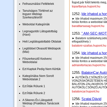
fogod,pár fotót tekints me
Felhasználási Feltételek
toparttanya.hupont.hu
Tanulságos Történet az
1252.
Ide írhatod a hon
Ingyen Weblap
Szerkesztésről!
► Ide írhatod maximum 250 
leírás fontos a weboldal lá
Weboldal Kategóriák
baratitarsasag.hupont.hu
Legnagyobb Látogatottság
1253.
" AM-SEC-MOT
(Havi)
► Balatoni szálláshely,üdül
Heti Leglátogatottabb Oldalak
elfogadóhely )
balatoni-szallas.hupont.hu
Legtöbbet Olvasott Weblapok
(Mai)
1254.
Ide írhatod a hon
► Ide írhatod maximum 250 
Főszerkesztő Kedvenc
leírás fontos a weboldal lá
Weboldalai
adriaivitorlazas.hupont.hu
Ezt Kaptuk Pedig Nem Kértük
1255.
BalatonCar Aut
Kategóriába Nem Sorolt
► AUTÓKÖLCSÖNZÉS ÜD
Weboldalak 2
VONZÁSKÖRZETÉBEN HÉ
BALATON-ZALAKAROS-T
Ezt Írták Rólunk 1
AUTÓKÖLCSÖNZŐ,AUTÓKÖ
balatoncar.hupont.hu
Ezt Írták Rólunk 2
1256.
Szatai Dávid
A Sikeres És Látogatott
Weblap (Praktikus Tanácsok
► Ide írhatod maximum 250 
1)