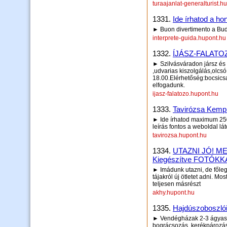
turaajanlat-generalturist.h
1331.
Ide írhatod a hon
► Buon divertimento a Bud
interprete-guida.hupont.hu
1332.
ÍJÁSZ-FALATO
► Szilvásváradon jársz és
,udvarias kiszolgálás,olcsó
18.00.Elérhetőség:bocsic
elfogadunk.
ijasz-falatozo.hupont.hu
1333.
Tavirózsa Kemp
► Ide írhatod maximum 250 
leírás fontos a weboldal lá
tavirozsa.hupont.hu
1334.
UTAZNI JÓ! M
Kiegészítve FOTÓKK
► Imádunk utazni, de főle
tájakról új ötletet adni. 
teljesen másrészt
akhy.hupont.hu
1335.
Hajdúszoboszlói
► Vendégházak 2-3 ágyas sz
bográcsozás, kerékpározás