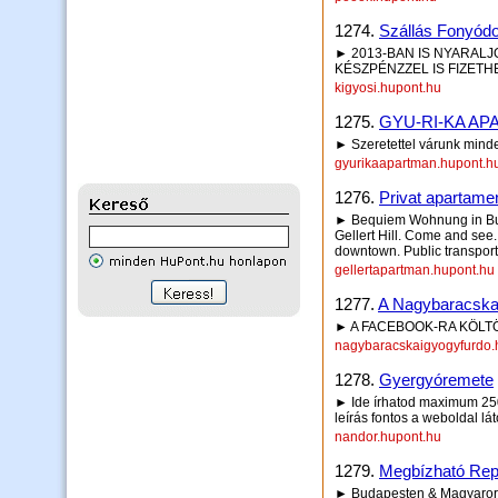
1274.
Szállás Fonyód
► 2013-BAN IS NYARAL
KÉSZPÉNZZEL IS FIZETH
kigyosi.hupont.hu
1275.
GYU-RI-KA A
► Szeretettel várunk mind
gyurikaapartman.hupont.h
1276.
Privat apartamen
► Bequiem Wohnung in Buda
Gellert Hill. Come and see
downtown. Public transport i
gellertapartman.hupont.hu
1277.
A Nagybaracskai
► A FACEBOOK-RA KÖLTÖZ
nagybaracskaigyogyfurdo.
1278.
Gyergyóremete
► Ide írhatod maximum 250 
leírás fontos a weboldal lá
nandor.hupont.hu
1279.
Megbízható Rept
► Budapesten & Magyaro