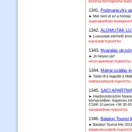
bosznia-hercegovina.hupo
1341.
Podmaniczky ap
► Már nem él ez a honlap
superapartman-budapest.h
1342.
ÁLOMUTAK LU
► Luxusutak elérhető áron 
luxusutak.hupont.hu
1343.
Nyaralás olcsón
► Jó helyen jár!
olcso-apartman.hupont.hu
1344.
Mátrai szállás jó
► Talán itt a legjobb a Mátr
matraiszallasok.hupont.hu
1345.
SACI APARTMAN 
► Hajdúszoboszlón Nyaralj
környezetben. Ingyenes inte
CSAK 10 percre +36 30 65
saciapartman.hupont.hu
1346.
Balaton Tourist 
► Balaton Tourist Info 201
balatontouristinfo.hupont.h