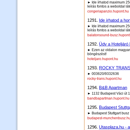
► Ide írhatod maximum 250 
leírás fontos a weboldal lá
congeriapanzio.hupont.hu
1291.
Ide írhatod a hon
► Ide írhatod maximum 250 
leírás fontos a weboldal lá
balatonsound-busz.hupont
1292.
Üdv a Hoteljáró 
► Ezen az oldalon magyar ès
böngèszèst!
hoteljaro.hupont.hu
1293.
ROCKY TRANS KFT
► 003620/9332636
rocky-trans.hupont.hu
1294.
B&B Apartman
► 1132 Budapest Váci út 
bandbapartman.hupont.hu
1295.
Budapest Stuttg
► Budapest Stuttgart busz
budapest-munchenbusz.hu
1296.
Utasplaza.hu - 