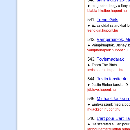
► meg tudod hogy a lányok 
blabla-hkettoo.hupont.hu
541.
Trendi Girls
► Ez az oldal sztárokkal f
trendigirl.hupont.hu
542.
Vámpírnaplók, Mi
► Vámpírnaplók, Disney szt
vampirenaplok.hupont.hu
543.
Tövismadarak
► Thorn The Birds
tovismdarak.hupont.hu
544.
Justin fansite 4u
► Justin Bieber fansite :D
jdblove.hupont.hu
545.
Michael Jackson
► Emlékezzünk meg a pop k
m-jackson.hupont.hu
546.
L'art pour L'art T
► Ha szereted a L'art pour L
lartpourlarttarsulatfan.hup