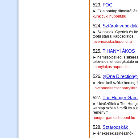
523.
FOCI
► Ez a honlap filmekről és f
kunkicuki.hupont.hu
524.
Sztárok veboldala
► Sziasztok! Gyertek és lás
többi stárral kapcsolatos..
love-macska.hupont.hu
525.
TIHANYI ÁKOS
► nemzetközileg is sikeres
televíziós tehetségkutató 
tihanyiakos.hupont.hu
526.
ღOne Directionღ
► Nem kell szőke herceg fe
iloveonedirectionharrysty.
527.
The Hunger Gam
► Üdvözöllek a The Hunge
weblap szól a filmről és a 
remény!"
hunger-games.hupont.hu
528.
Sztárocskák
► énekesek,színésznők