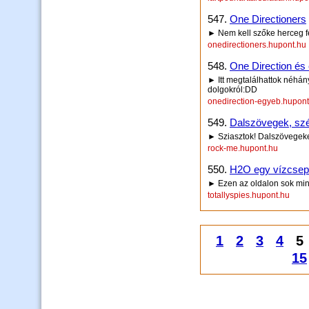
547.
One Directioners
► Nem kell szőke herceg fe
onedirectioners.hupont.hu
548.
One Direction és
► Itt megtalálhattok néhá
dolgokról:DD
onedirection-egyeb.hupont
549.
Dalszövegek, szé
► Sziasztok! Dalszövegeket
rock-me.hupont.hu
550.
H2O egy vízcsep
► Ezen az oldalon sok min
totallyspies.hupont.hu
1
2
3
4
15