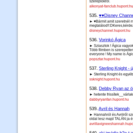
szereplőkről.
alkonyat-fanclub.hupont.h
535.
♥♥Disney Chann
► ♥Bármit amit szeretnél me
megtalálod!!:DKeres,kérdez
disneychannel.hupont.hu
536.
Vorinkó Ágica
► Sziasztok ! Ágica vagyok
Több filmben is szerepelte
everyone ! My name is Ágica
popsztar.hupont.hu
537.
Sterling Knight - 
► Sterling Knight és egyé
ssknight.hupont.hu
538.
Debby Ryan az ö
► hetente frissítek__várlak
dabbyryanfan.hupont.hu
539.
Avril és Hannah
► Hannahról és Avrilről szó
oldal lesz majd TALÁN ja és
avrillavigneeshannah.hupo
540.
aki imádja h2o-t a