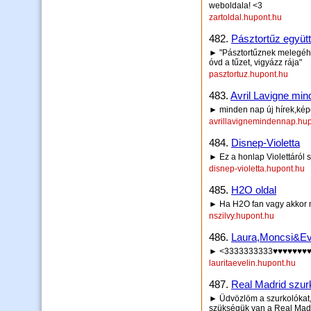
weboldala! <3
zartoldal.hupont.hu
482.
Pásztortűz együt
► "Pásztortűznek melegéhe
óvd a tűzet, vigyázz rája"
pasztortuz.hupont.hu
483.
Avril Lavigne min
► minden nap új hírek,kép
avrillavignemindennap.hu
484.
Disnep-Violetta
► Ez a honlap Violettáról s
disnep-violetta.hupont.hu
485.
H2O oldal
► Ha H2O fan vagy akkor 
nszilvy.hupont.hu
486.
Laura,Moncsi&Eve
► <3333333333♥♥♥♥♥♥♥♥
lauritaevelin.hupont.hu
487.
Real Madrid szurk
► Üdvözlöm a szurkolókat,
szükségük van a Real Madri