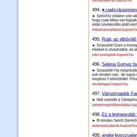
harrypotterhp.hupont.hu
494.
♥♫мιℓєу&нαηηαн
► Szióó!Az oldalon sok vál
hogy csak Miley-val foglal
oldal szerkesztés alatt van
mileyhannahbest.hupont.h
495.
Rubi, az elbűvölő
► Sziasztok! Ezen a honlapo
Híreket is olvashattok, és ak
rubi-szereplok.hupont.hu
496.
Selena Gomez fa
► Sziasztok! Ha megnézitek
sok minden van , de sajna 
meglesz !! üdvözlettel: Fős
nicolelapja.hupont.hu
497.
Vámpírnaplók Fan
► Akik szeretik a Vámipírna
vampirnaplokfanoldala.hu
498.
Ez a legnagyobb S
► Itt minden Selről Demiről
selenaessztarok.hupont.hu
499.
analia-bosszuala