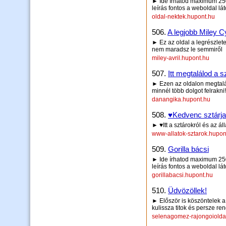
► Ide írhatod maximum 250 
leírás fontos a weboldal lá
oldal-nektek.hupont.hu
506.
A legjobb Miley Cy
► Ez az oldal a legrészlete
nem maradsz le semmiről
miley-avril.hupont.hu
507.
Itt megtalálod a sz
► Ezen az oldalon megtalá
minnél több dolgot felrakni!!!!!!!
danangika.hupont.hu
508.
♥Kedvenc sztárja
► ♥Itt a sztárokról és az ál
www-allatok-sztarok.hupon
509.
Gorilla bácsi
► Ide írhatod maximum 250 
leírás fontos a weboldal lá
gorillabacsi.hupont.hu
510.
Üdvözöllek!
► Először is köszöntelek 
kulissza titok és persze r
selenagomez-rajongoiolda