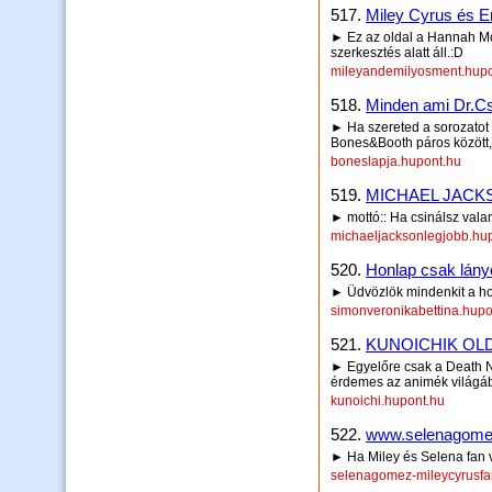
517.
Miley Cyrus és 
► Ez az oldal a Hannah Mont
szerkesztés alatt áll.:D
mileyandemilyosment.hupo
518.
Minden ami Dr.Cs
► Ha szereted a sorozatot 
Bones&Booth páros között,
boneslapja.hupont.hu
519.
MICHAEL JACKS
► mottó:: Ha csinálsz valami
michaeljacksonlegjobb.hu
520.
Honlap csak lány
► Üdvözlök mindenkit a h
simonveronikabettina.hupo
521.
KUNOICHIK OL
► Egyelőre csak a Death Not
érdemes az animék világáb
kunoichi.hupont.hu
522.
www.selenagomez
► Ha Miley és Selena fan va
selenagomez-mileycyrusfa