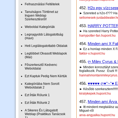
Felhasználási Feltételek
452.
H2o egy vízcsepp
Tanulságos Történet az
► Szereted a h2o-t??? Ha a 
Ingyen Weblap
sellomesek-justaddwater.h
Szerkesztésről!
453.
HARRY POTTER ra
Weboldal Kategóriák
► Ha szereted Harry Potter-
Legnagyobb Látogatottság
harrypotter-fan.hupont.hu
(Havi)
454.
Minden ami X Fak
Heti Leglátogatottabb Oldalak
► Ez a honlap minden X Fak
Legtöbbet Olvasott Weblapok
faktor-x.hupont.hu
(Mai)
455.
ღ Miley Cyrus &
Főszerkesztő Kedvenc
► Minden korosztályt szer
Weboldalai
foglalkozik. Pussz : Eszti !!!
hannahmontanimileycyrus.
Ezt Kaptuk Pedig Nem Kértük
456.
♥♥♥♥♥ ღ♥°~°♥ En
Kategóriába Nem Sorolt
Weboldalak 2
► Később szerkesztem!!!!!!!
kiralykepek.hupont.hu
Ezt Írták Rólunk 1
457.
Minden ami Árva 
Ezt Írták Rólunk 2
► Itt mindent megtalálsz az
A Sikeres És Látogatott
Miguel-ről
Weblap (Praktikus Tanácsok
arva-angyalka.hupont.hu
1)