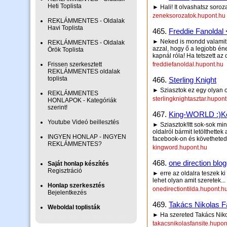
Heti Toplista
► Hali! It olvashatsz soroz
zeneksorozatok.hupont.hu
REKLÁMMENTES - Oldalak
Havi Toplista
465.
Freddie Fanoldal
► Neked is mondd valamit 
REKLÁMMENTES - Oldalak
azzal, hogy ő a legjobb én
Örök Toplista
kapnál róla! Ha tetszett az 
Frissen szerkesztett
freddiefanoldal.hupont.hu
REKLÁMMENTES oldalak
toplista
466.
Sterling Knight
► Sziasztok ez egy olyan ol
REKLÁMMENTES
sterlingknightasztar.hupont
HONLAPOK - Kategóriák
szerint!
467.
King-WORLD :)Ké
Youtube Videó beillesztés
► Sziasztok!Itt sok-sok min
oldalról bármit letölthettek
INGYEN HONLAP - INGYEN
facebook-on és követheted a 
REKLÁMMENTES?
kingword.hupont.hu
468.
one direction blo
Saját honlap készítés
Regisztráció
► erre az oldalra teszek ki
lehet olyan amit szeretek
Honlap szerkesztés
onedirectiontilda.hupont.h
Bejelentkezés
469.
Takács Nikolas F
Weboldal toplisták
► Ha szereted Takács Nikola
takacsnikolasfansite.hupon