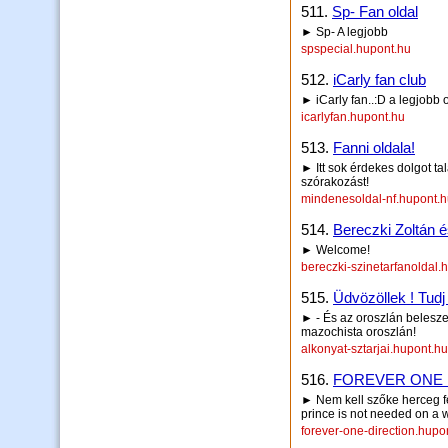
511.
Sp- Fan oldal
► Sp- A legjobb
spspecial.hupont.hu
512.
iCarly fan club
► iCarly fan..:D a legjobb 
icarlyfan.hupont.hu
513.
Fanni oldala!
► Itt sok érdekes dolgot tal
szórakozást!
mindenesoldal-nf.hupont.
514.
Bereczki Zoltán é
► Welcome!
bereczki-szinetarfanoldal.
515.
Üdvözöllek ! Tudj
► - És az oroszlán belesze
mazochista oroszlán!
alkonyat-sztarjai.hupont.hu
516.
FOREVER ONE 
► Nem kell szőke herceg fe
prince is not needed on a w
forever-one-direction.hupo