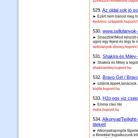
szineszno-enekesno.hupon
529.
Az oldal sok jó so
► Ezért nem bánod meg ha
kedvenc-sztajaink.hupont.
530.
www.sellolanyok-
► Sziasztok!!Most készült 
ugorj egy fejest és légy te is
sellolanyok-disney.hupont
531.
Shakira és Miley-
► Shakira és Miley a lego
shakiramiley.hupont.hu
532.
Bravo Girl / Brav
► sztárok,tippek,tanácsok.
kopfa.hupont.hu
533.
H2o egy viz csep
► Emma cleo riki
mdra.hupont.hu
534.
Alkonyat/Twilight-
titeket!
► Alkonyatrajongók figyelem
a filmekkel foglalkozunk.I