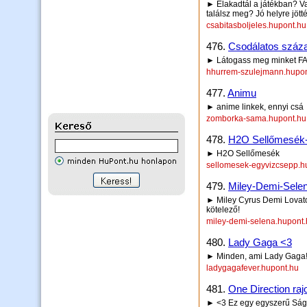
► Elakadtál a játékban? V
találsz meg? Jó helyre jötté
csabitasboljeles.hupont.hu
476.
Csodálatos száz
► Látogass meg minket F
hhurrem-szulejmann.hupon
477.
Animu
► anime linkek, ennyi csá
zomborka-sama.hupont.hu
478.
H2O Sellőmesék-
► H2O Sellőmesék
sellomesek-egyvizcsepp.h
479.
Miley-Demi-Sele
► Miley Cyrus Demi Lovat
kötelező!
miley-demi-selena.hupont
480.
Lady Gaga <3
► Minden, ami Lady Gaga!
ladygagafever.hupont.hu
481.
One Direction raj
► <3 Ez egy egyszerű Sághy