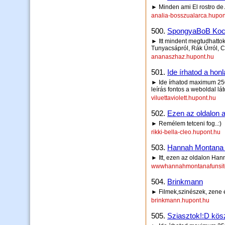
► Minden ami El rostro de 
analia-bosszualarca.hupon
500.
SpongyaBoB Kock
► Itt mindent megtudhattok 
Tunyacsápról, Rák Úrról, C
ananaszhaz.hupont.hu
501.
Ide írhatod a honl
► Ide írhatod maximum 250 
leírás fontos a weboldal lá
viluettaviolett.hupont.hu
502.
Ezen az oldalon a 
► Remélem tetceni fog..:)
rikki-bella-cleo.hupont.hu
503.
Hannah Montana r
► Itt, ezen az oldalon Han
wwwhannahmontanafunsit
504.
Brinkmann
► Filmek,szinészek, zene 
brinkmann.hupont.hu
505.
Sziasztok!:D kösz