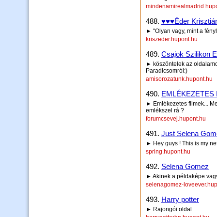
mindenamirealmadrid.hup
488.
♥♥♥Éder Kriszti
► "Olyan vagy, mint a fény
kriszeder.hupont.hu
489.
Csajok Szilikon 
► köszöntelek az oldalamon
Paradicsomról:)
amisorozatunk.hupont.hu
490.
EMLÉKEZETES 
► Emlékezetes filmek... Me
emlékszel rá ?
forumcsevej.hupont.hu
491.
Just Selena Gome
► Hey guys ! This is my ne
spring.hupont.hu
492.
Selena Gomez
► Akinek a példaképe vagy 
selenagomez-loveever.hup
493.
Harry potter
► Rajongói oldal