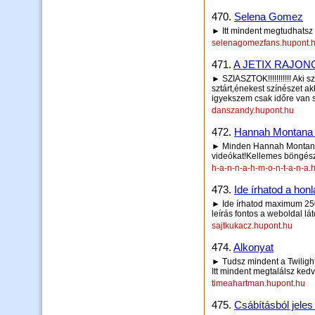
470.
Selena Gomez
► Itt mindent megtudhatsz
selenagomezfans.hupont.
471.
A JETIX RAJONGÓIN
► SZIASZTOK!!!!!!!!!!! Aki
sztárt,énekest színészet ak
igyekszem csak időre van
danszandy.hupont.hu
472.
Hannah Montana R
► Minden Hannah Montana 
videókat!Kellemes böngész
h-a-n-n-a-h-m-o-n-t-a-n-a.
473.
Ide írhatod a honl
► Ide írhatod maximum 250 
leírás fontos a weboldal lá
sajtkukacz.hupont.hu
474.
Alkonyat
► Tudsz mindent a Twiligh
Itt mindent megtalálsz ked
timeahartman.hupont.hu
475.
Csábításból jeles