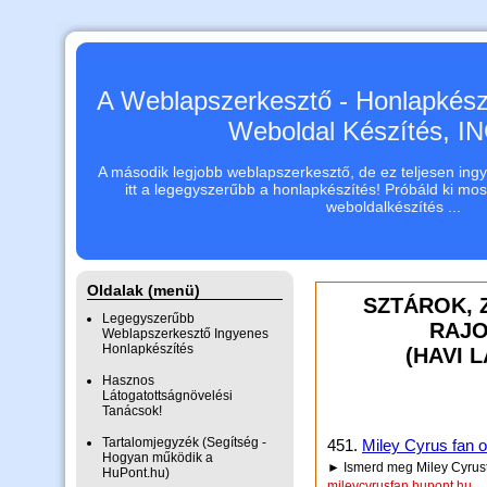
A Weblapszerkesztő - Honlapkészí
Weboldal Készítés, 
A második legjobb weblapszerkesztő, de ez teljesen ingye
itt a legegyszerűbb a honlapkészítés! Próbáld ki mo
weboldalkészítés ...
Oldalak (menü)
SZTÁROK, 
Legegyszerűbb
RAJO
Weblapszerkesztő Ingyenes
Honlapkészítés
(HAVI 
Hasznos
Látogatottságnövelési
Tanácsok!
Tartalomjegyzék (Segítség -
451.
Miley Cyrus fan o
Hogyan működik a
► Ismerd meg Miley Cyrust
HuPont.hu)
mileycyrusfan.hupont.hu