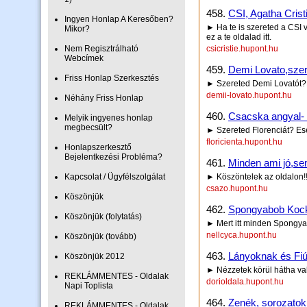
458.
CSI, Agatha Cristi
Ingyen Honlap A Keresőben?
► Ha te is szereted a CSI
Mikor?
ez a te oldalad itt.
Nem Regisztrálható
csicristie.hupont.hu
Webcímek
459.
Demi Lovato,szer
Friss Honlap Szerkesztés
► Szereted Demi Lovatót?H
demii-lovato.hupont.hu
Néhány Friss Honlap
460.
Csacska angyal- m
Melyik ingyenes honlap
megbecsült?
► Szereted Florenciát? Eset
floricienta.hupont.hu
Honlapszerkesztő
Bejelentkezési Probléma?
461.
Minden ami jó,se
Kapcsolat / Ügyfélszolgálat
► Köszöntelek az oldalon!!
csazo.hupont.hu
Köszönjük
462.
Spongyabob Koc
Köszönjük (folytatás)
► Mert itt minden Spongya
nellcyca.hupont.hu
Köszönjük (tovább)
463.
Lányoknak és Fiú
Köszönjük 2012
► Nézzetek körül hátha val
REKLÁMMENTES - Oldalak
dorioldala.hupont.hu
Napi Toplista
464.
Zenék, sorozatok 
REKLÁMMENTES - Oldalak