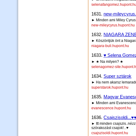
selenafangomez.hupont.h
1631.
new-mileycyrus
► Minden ami Miley Cyru
new-mileycyrus.hupont.hu
1632.
NIAGARA ZEN
► Köszöntjük önt a Niagar
niagara-buli.hupont.hu
1633.
♥ Selena Gomez
► ★ Na milyen? ★
selenagomez-site.hupont.
1634.
Super sztárok
► Ha nem akarsz lemaradni
superstarok.hupont.hu
1635.
Magyar Evanes
► Minden ami Evanescenc
evanescence.hupont.hu
1636.
Csajszisoldi..
► Itt minden csajszis..nézz
szórakozást csajok!...♥
csajszisoldi.hupont.hu