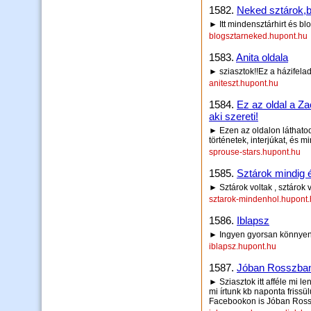
1582.
Neked sztárok,bl
► Itt mindensztárhirt és bl
blogsztarneked.hupont.hu
1583.
Anita oldala
► sziasztok!!Ez a házifelad
aniteszt.hupont.hu
1584.
Ez az oldal a Z
aki szereti!
► Ezen az oldalon láthatod 
történetek, interjúkat, és m
sprouse-stars.hupont.hu
1585.
Sztárok mindig 
► Sztárok voltak , sztárok va
sztarok-mindenhol.hupont
1586.
Iblapsz
► Ingyen gyorsan könnyen 
iblapsz.hupont.hu
1587.
Jóban Rosszban
► Sziasztok itt afféle mi le
mi írtunk kb naponta frissü
Facebookon is Jóban Ross