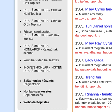
krptia-fan.hupont.hu
Heti Toplista
1564.
Miley Cyrus fan-
REKLÁMMENTES - Oldalak
Havi Toplista
► Minden ami Miley
milzcyrus.hupont.hu
REKLÁMMENTES - Oldalak
Örök Toplista
1565.
Túri Dániel honl
► „ Soha nem késő új életet 
Frissen szerkesztett
REKLÁMMENTES oldalak
danooo.hupont.hu
toplista
1566.
Miley Ray Cyru
REKLÁMMENTES
► Itt mindent megtalálsz M
HONLAPOK - Kategóriák
mileyrayandhannah.hupon
szerint!
1567.
Lady Gaga
Youtube Videó beillesztés
► Itt mindent megtudhatsz
INGYEN HONLAP - INGYEN
ladygagaoldala.hupont.hu
REKLÁMMENTES?
1568.
Trendi tini
Saját honlap készítés
► Minden amit a sztárokról
Regisztráció
trenditini.hupont.hu
Honlap szerkesztés
1569.
Rihanna - fanati
Bejelentkezés
► Üdvözöllek az oldalamon 
Weboldal toplisták
rajongók oldala legyen. Jó
rihanna-fanatic.hupont.hu