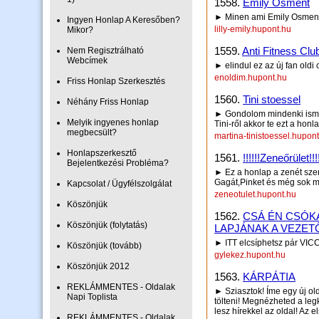
1558.
Emily Osment
► Minen ami Emily Osmen
Ingyen Honlap A Keresőben?
lilly-emily.hupont.hu
Mikor?
1559.
Anti Fitness Clu
Nem Regisztrálható
Webcímek
► elindul ez az új fan oldi
enoldim.hupont.hu
Friss Honlap Szerkesztés
1560.
Tini stoessel
Néhány Friss Honlap
► Gondolom mindenki ismer
Melyik ingyenes honlap
Tini-ről akkor te ezt a honl
megbecsült?
martina-tinistoessel.hupon
Honlapszerkesztő
1561.
!!!!!!Zeneőrület!!!!
Bejelentkezési Probléma?
► Ez a honlap a zenét szer
Gagát,Pinket és még sok m
Kapcsolat / Ügyfélszolgálat
zeneotulet.hupont.hu
Köszönjük
1562.
CSÁ ÉN CSÓKA
Köszönjük (folytatás)
LAPJÁNAK A VEZET
► ITT elcsíphetsz pár VICC
Köszönjük (tovább)
gylekez.hupont.hu
Köszönjük 2012
1563.
KÁRPÁTIA
REKLÁMMENTES - Oldalak
► Sziasztok! Íme egy új ol
Napi Toplista
tölteni! Megnézheted a legk
lesz hírekkel az oldal! Az e
REKLÁMMENTES - Oldalak