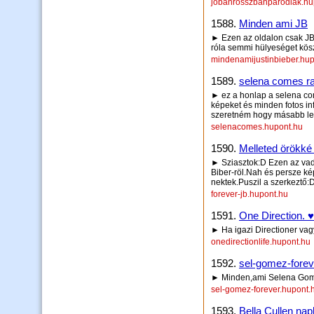
jobanrosszbanparodiak.hu
1588.
Minden ami JB
► Ezen az oldalon csak JB f
róla semmi hülyeséget köszi
mindenamijustinbieber.hup
1589.
selena comes ra
► ez a honlap a selena com
képeket és minden fotos in
szeretném hogy másabb legy
selenacomes.hupont.hu
1590.
Melleted örökké
► Sziasztok:D Ezen az vadi 
Biber-röl.Nah és persze k
nektek.Puszil a szerkeztő:
forever-jb.hupont.hu
1591.
One Direction. ♥
► Ha igazi Directioner vagy,
onedirectionlife.hupont.hu
1592.
sel-gomez-forev
► Minden,ami Selena Go
sel-gomez-forever.hupont.
1593.
Bella Cullen nap