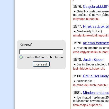
1576.
Csajoknakkk!!!*
► Szia!!Ha tisztában szere
garantáltan jó helyen jáársz
lollypopp.hupont.hu
1577.
Hírek sztárokról
► Mert imádjuk őket:)
mindenkinekoldal.hupont.
1578.
az emo történet
► röviden tömören Az emo a
emo-vagyok-kellek.hupont
1579.
Justin Bieber
► Justin Bieber a legjobb !!
justinbieberjb.hupont.hu
1580.
Üdv a Dél Király
► Nézz körül! -.-
la-reina-del-sur.hupont.hu
1581.
Minden ami a csa
► Ide írhatod maximum 250 
leírás fontos a weboldal lá
fiatalcsajok.hupont.hu