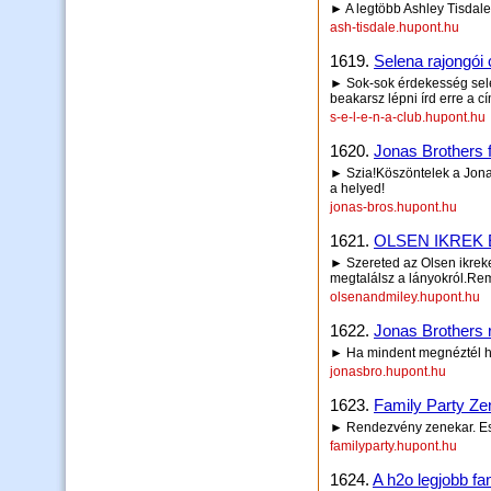
► A legtöbb Ashley Tisdale
ash-tisdale.hupont.hu
1619.
Selena rajongói 
► Sok-sok érdekesség selen
beakarsz lépni írd erre a 
s-e-l-e-n-a-club.hupont.hu
1620.
Jonas Brothers f
► Szia!Köszöntelek a Jonas
a helyed!
jonas-bros.hupont.hu
1621.
OLSEN IKREK 
► Szereted az Olsen ikreket
megtalálsz a lányokról.Rem
olsenandmiley.hupont.hu
1622.
Jonas Brothers r
► Ha mindent megnéztél h
jonasbro.hupont.hu
1623.
Family Party Ze
► Rendezvény zenekar. Esk
familyparty.hupont.hu
1624.
A h2o legjobb fan