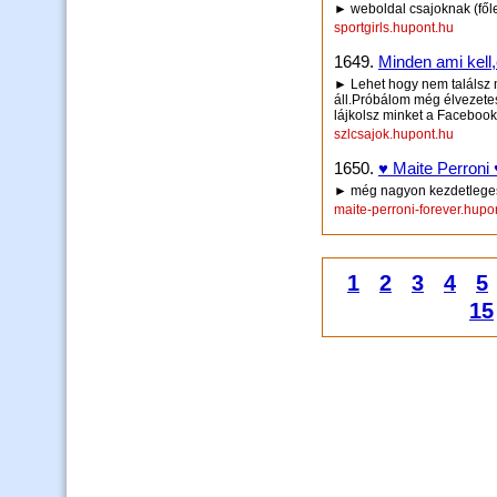
► weboldal csajoknak (főle
sportgirls.hupont.hu
1649.
Minden ami kell
► Lehet hogy nem találsz m
áll.Próbálom még élvezetes
lájkolsz minket a Facebookon
szlcsajok.hupont.hu
1650.
♥ Maite Perroni 
► még nagyon kezdetleges o
maite-perroni-forever.hupo
1
2
3
4
5
15