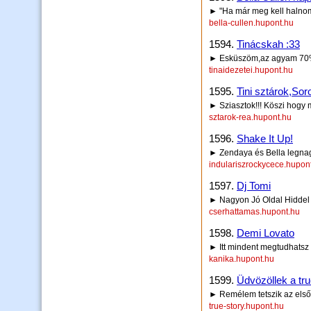
► "Ha már meg kell halnom 
bella-cullen.hupont.hu
1594.
Tinácskah :33
► Esküszöm,az agyam 70%-
tinaidezetei.hupont.hu
1595.
Tini sztárok,Sor
► Sziasztok!!! Köszi hogy 
sztarok-rea.hupont.hu
1596.
Shake It Up!
► Zendaya és Bella legnag
indulariszrockycece.hupon
1597.
Dj Tomi
► Nagyon Jó Oldal Hiddel 
cserhattamas.hupont.hu
1598.
Demi Lovato
► Itt mindent megtudhatsz
kanika.hupont.hu
1599.
Üdvözöllek a tru
► Remélem tetszik az első
true-story.hupont.hu