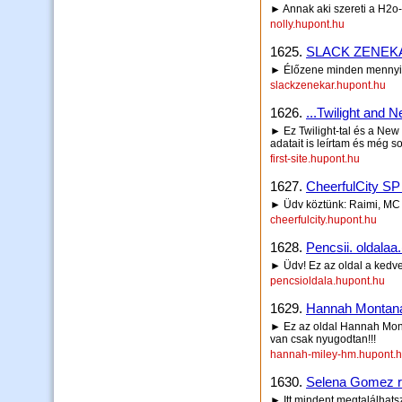
► Annak aki szereti a H2o-
nolly.hupont.hu
1625.
SLACK ZENEK
► Élőzene minden mennyi
slackzenekar.hupont.hu
1626.
...Twilight and 
► Ez Twilight-tal és a New 
adatait is leírtam és még 
first-site.hupont.hu
1627.
CheerfulCity SP
► Üdv köztünk: Raimi, MC 
cheerfulcity.hupont.hu
1628.
Pencsii. oldalaa.
► Üdv! Ez az oldal a kedve
pencsioldala.hupont.hu
1629.
Hannah Montana
► Ez az oldal Hannah Mont
van csak nyugodtan!!!
hannah-miley-hm.hupont.
1630.
Selena Gomez r
► Itt mindent megtalálhats