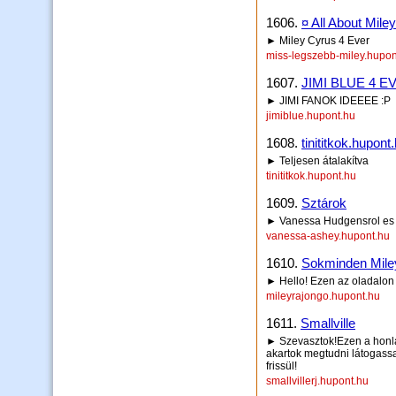
1606.
¤ All About Mile
► Miley Cyrus 4 Ever
miss-legszebb-miley.hupon
1607.
JIMI BLUE 4 EVER
► JIMI FANOK IDEEEE :P
jimiblue.hupont.hu
1608.
tinititkok.hupont
► Teljesen átalakítva
tinititkok.hupont.hu
1609.
Sztárok
► Vanessa Hudgensrol es As
vanessa-ashey.hupont.hu
1610.
Sokminden Miley
► Hello! Ezen az oladalon 
mileyrajongo.hupont.hu
1611.
Smallville
► Szevasztok!Ezen a honlap
akartok megtudni látogassa
frissül!
smallvillerj.hupont.hu