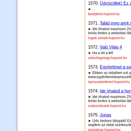
1570.
Üdvözöllek! Ez a
► ...
bestdemi.hupont.hu
1571.
Talád meg amit s
► Ide írhatod maximum 250 
leírás fontos a weboldal lá
logok-zenek.hupont.hu
1572.
Való Világ 4
► Ha a lét a tét!
valovilagnegy.hupont.hu
1573.
Egytörténet a sp
► Ebben az oldalben ezt a 
www.egytortenetasprausefi
sprousetortenet.hupont.hu
1574.
Ide írhatod a hon
► Ide írhatod maximum 250 
leírás fontos a weboldal lá
codyundzack.hupont.hu
1575.
Jonas
► Üdv, kedves látogató! Ez
segíteni az oldal szerkeszt
jonaslove.hupont.hu