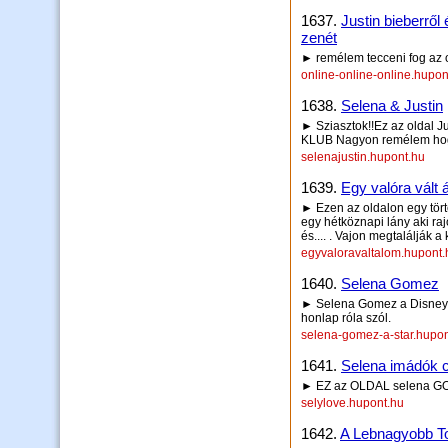
1637.
Justin bieberrő
zenét
► remélem tecceni fog az 
online-online-online.hupon
1638.
Selena & Justin
► Sziasztok!!Ez az oldal J
KLUB Nagyon remélem hogy e
selenajustin.hupont.hu
1639.
Egy valóra vált 
► Ezen az oldalon egy tört
egy hétköznapi lány aki ra
és.... . Vajon megtalálják 
egyvaloravaltalom.hupont.
1640.
Selena Gomez
► Selena Gomez a Disney Ch
honlap róla szól.
selena-gomez-a-star.hupon
1641.
Selena imádók c
► EZ az OLDAL selena GO
selylove.hupont.hu
1642.
A Lebnagyobb Tok