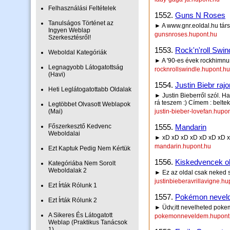
Felhasználási Feltételek
1552.
Guns N Roses
Tanulságos Történet az
► A www.gnr.eoldal.hu tár
Ingyen Weblap
gunsnroses.hupont.hu
Szerkesztésről!
1553.
Rock'n'roll Swin
Weboldal Kategóriák
► A '90-es évek rockhimnu
Legnagyobb Látogatottság
rocknrollswindle.hupont.hu
(Havi)
1554.
Justin Biebr rajo
Heti Leglátogatottabb Oldalak
► Justin Bieberről szól. Ha
rá teszem :) Címem : belte
Legtöbbet Olvasott Weblapok
(Mai)
justin-bieber-lovefan.hupo
Főszerkesztő Kedvenc
1555.
Mandarin
Weboldalai
► xD xD xD xD xD xD xD 
mandarin.hupont.hu
Ezt Kaptuk Pedig Nem Kértük
1556.
Kiskedvencek ol
Kategóriába Nem Sorolt
Weboldalak 2
► Ez az oldal csak neked s
justinbieberavrillavigne.hu
Ezt Írták Rólunk 1
1557.
Pokémon nevel
Ezt Írták Rólunk 2
► Üdv,itt nevelheted poke
A Sikeres És Látogatott
pokemonneveldem.hupont
Weblap (Praktikus Tanácsok
1)