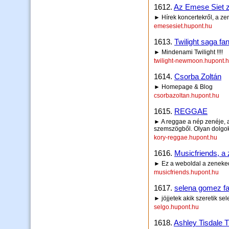
1612.
Az Emese Siet z
► Hírek koncertekről, a ze
emesesiet.hupont.hu
1613.
Twilight saga fa
► Mindenami Twilight !!!!
twilight-newmoon.hupont.
1614.
Csorba Zoltán
► Homepage & Blog
csorbazoltan.hupont.hu
1615.
REGGAE
► A reggae a nép zenéje, a
szemszögből. Olyan dolgok
kory-reggae.hupont.hu
1616.
Musicfriends, a 
► Ez a weboldal a zenekedve
musicfriends.hupont.hu
1617.
selena gomez fa
► jöjjetek akik szeretik se
selgo.hupont.hu
1618.
Ashley Tisdale 