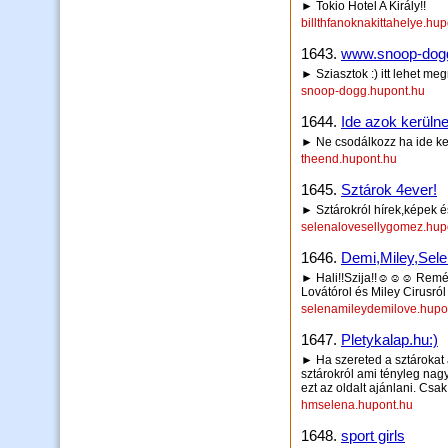
► Tokio Hotel A Király!!
billthfanoknakittahelye.hu
1643.
www.snoop-dog
► Sziasztok :) itt lehet me
snoop-dogg.hupont.hu
1644.
Ide azok kerülne
► Ne csodálkozz ha ide ker
theend.hupont.hu
1645.
Sztárok 4ever!
► Sztárokról hírek,képek és
selenalovesellygomez.hup
1646.
Demi,Miley,Se
► Hali!!Szija!!☺☺☺ Remél
Lovátórol és Miley Cirusr
selenamileydemilove.hupo
1647.
Pletykalap.hu:)
► Ha szereted a sztárokat a
sztárokról ami tényleg nag
ezt az oldalt ajánlani. Cs
hmselena.hupont.hu
1648.
sport girls