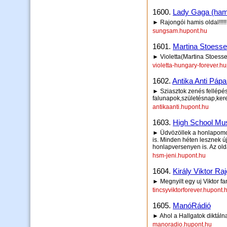
1600.
Lady Gaga (ham
► Rajongói hamis oldal!!!!!
sungsam.hupont.hu
1601.
Martina Stoessel 
► Violetta(Martina Stoesse
violetta-hungary-forever.h
1602.
Antika Anti Pápa
► Sziasztok zenés fellépése
falunapok,születésnap,kere
antikaanti.hupont.hu
1603.
High School Mus
► Üdvözöllek a honlapomon
is. Minden héten lesznek új
honlapversenyen is. Az olda
hsm-jeni.hupont.hu
1604.
Király Viktor Raj
► Megnyilt egy uj Viktor f
tincsyviktorforever.hupont.
1605.
ManóRádió
► Ahol a Hallgatok diktálna
manoradio.hupont.hu