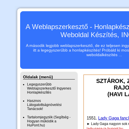
A Weblapszerkesztő - Honlapkészí
Weboldal Készítés, 
A második legjobb weblapszerkesztő, de ez teljesen ingye
itt a legegyszerűbb a honlapkészítés! Próbáld ki mo
weboldalkészítés ...
Oldalak (menü)
SZTÁROK, 
Legegyszerűbb
RAJO
Weblapszerkesztő Ingyenes
Honlapkészítés
(HAVI 
Hasznos
Látogatottságnövelési
Tanácsok!
Tartalomjegyzék (Segítség -
1551.
Lady Gaga fancl
Hogyan működik a
► Lady Gaga nagyon sok r
HuPont.hu)
lady-gaga-ja.hupont.hu