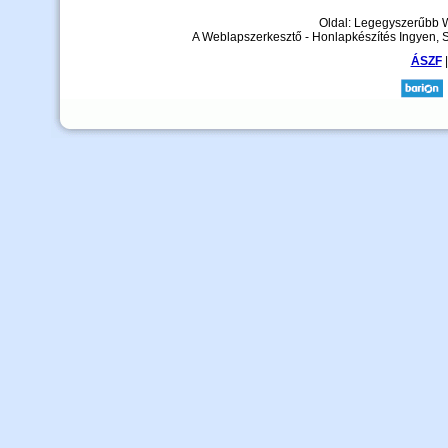
Oldal: Legegyszerűbb 
A Weblapszerkesztő - Honlapkészítés Ingyen, 
ÁSZF