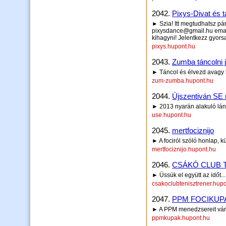
2042.
Pixys-Divat és t
► Szia! Itt megtudhatsz pár d
pixysdance@gmail.hu emailr
kihagyni! Jelentkezz gyorsa
pixys.hupont.hu
2043.
Zumba táncolni 
► Táncol és élvezd avagy k
zum-zumba.hupont.hu
2044.
Újszentiván SE 
► 2013 nyarán alakuló lán
use.hupont.hu
2045.
mertfociznijo
► A fociról szóló honlap, 
mertfociznijo.hupont.hu
2046.
CSÁKÓ CLUB T
► Üssük el együtt az időt...
csakoclubtenisztrener.hup
2047.
PPM FOCIKUP
► A PPM menedzsereit várju
ppmkupak.hupont.hu