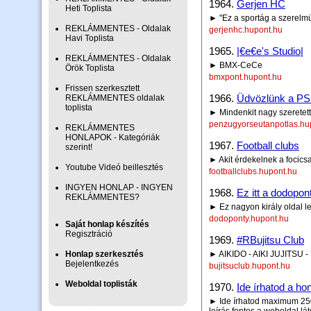
1964.
Gerjen HC
Heti Toplista
► "Ez a sportág a szerelmü
REKLÁMMENTES - Oldalak
gerjenhc.hupont.hu
Havi Toplista
1965.
|€e€e's Studio|
REKLÁMMENTES - Oldalak
► BMX-CeCe
Örök Toplista
bmxpont.hupont.hu
Frissen szerkesztett
1966.
Üdvözlünk a PS
REKLÁMMENTES oldalak
toplista
► Mindenkit nagy szeretet
penzugyorseutanpotlas.hu
REKLÁMMENTES
HONLAPOK - Kategóriák
1967.
Football clubs
szerint!
► Akit érdekelnek a focicsa
Youtube Videó beillesztés
footballclubs.hupont.hu
INGYEN HONLAP - INGYEN
1968.
Ez itt a dodopon
REKLÁMMENTES?
► Ez nagyon király oldal les
dodoponty.hupont.hu
Saját honlap készítés
Regisztráció
1969.
#RBujitsu Club
Honlap szerkesztés
► AIKIDO - AIKI JUJITSU -
Bejelentkezés
bujitsuclub.hupont.hu
Weboldal toplisták
1970.
Ide írhatod a hon
► Ide írhatod maximum 250 