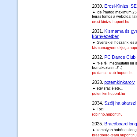
2030.
Ercsi-Kinizsi SE
► Ide írhatod maximum 250 
leírás fontos a weboldal lá
ercsi-kinizsi.hupont.hu
2031.
Kismama és gyer
környezetben
► Gyertek el hozzánk, és a
kismamagyermekjoga.hupo
2032.
PC Dance Club
► "Ne félj megmutatni mi is
bontakoztatni...!" :)
pc-dance-club.hupont.hu
2033.
potemkinkaroly
► egy srác élete...
potemkin.hupont.hu
2034.
Szólj ha akarsz!
► Foci
robinho.hupont.hu
2035.
Braedboard lon
► komolyan hobórtos long
braedbord-team.hupont.hu