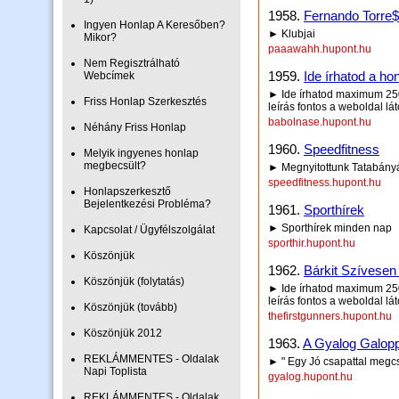
1958.
Fernando Torre$
Ingyen Honlap A Keresőben?
► Klubjai
Mikor?
paaawahh.hupont.hu
Nem Regisztrálható
1959.
Ide írhatod a hon
Webcímek
► Ide írhatod maximum 250 
Friss Honlap Szerkesztés
leírás fontos a weboldal lá
babolnase.hupont.hu
Néhány Friss Honlap
1960.
Speedfitness
Melyik ingyenes honlap
megbecsült?
► Megnyitottunk Tatabány
speedfitness.hupont.hu
Honlapszerkesztő
Bejelentkezési Probléma?
1961.
Sporthírek
► Sporthírek minden nap
Kapcsolat / Ügyfélszolgálat
sporthir.hupont.hu
Köszönjük
1962.
Bárkit Szívesen
Köszönjük (folytatás)
► Ide írhatod maximum 250 
leírás fontos a weboldal lá
Köszönjük (tovább)
thefirstgunners.hupont.hu
Köszönjük 2012
1963.
A Gyalog Galopp
REKLÁMMENTES - Oldalak
► " Egy Jó csapattal megcs
Napi Toplista
gyalog.hupont.hu
REKLÁMMENTES - Oldalak