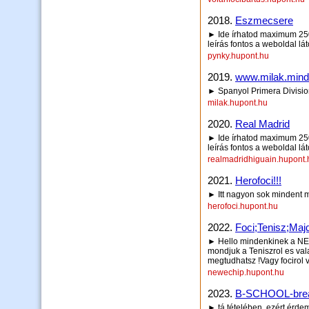
2018.
Eszmecsere
► Ide írhatod maximum 250 
leírás fontos a weboldal lá
pynky.hupont.hu
2019.
www.milak.mind
► Spanyol Primera Divisio
milak.hupont.hu
2020.
Real Madrid
► Ide írhatod maximum 250 
leírás fontos a weboldal lá
realmadridhiguain.hupont.
2021.
Herofoci!!!
► Itt nagyon sok mindent m
herofoci.hupont.hu
2022.
Foci;Tenisz;Maj
► Hello mindenkinek a NE
mondjuk a Teniszrol es vala
megtudhatsz !Vagy focirol 
newechip.hupont.hu
2023.
B-SCHOOL-brea
► tá tételében, ezért érde