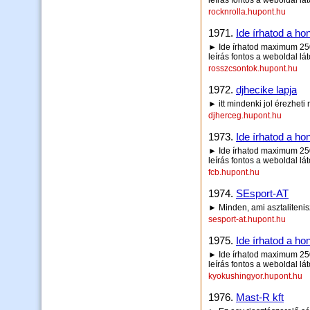
leírás fontos a weboldal lá
rocknrolla.hupont.hu
1971.
Ide írhatod a hon
► Ide írhatod maximum 250 
leírás fontos a weboldal lá
rosszcsontok.hupont.hu
1972.
djhecike lapja
► itt mindenki jol érezheti 
djherceg.hupont.hu
1973.
Ide írhatod a hon
► Ide írhatod maximum 250 
leírás fontos a weboldal lá
fcb.hupont.hu
1974.
SEsport-AT
► Minden, ami asztalitenis
sesport-at.hupont.hu
1975.
Ide írhatod a hon
► Ide írhatod maximum 250 
leírás fontos a weboldal lá
kyokushingyor.hupont.hu
1976.
Mast-R kft