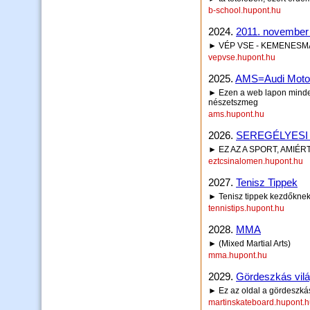
b-school.hupont.hu
2024.
2011. november 
► VÉP VSE - KEMENESMA
vepvse.hupont.hu
2025.
AMS=Audi Motor
► Ezen a web lapon minden
nészetszmeg
ams.hupont.hu
2026.
SEREGÉLYESI
► EZ AZ A SPORT, AMIÉ
eztcsinalomen.hupont.hu
2027.
Tenisz Tippek
► Tenisz tippek kezdőknek
tennistips.hupont.hu
2028.
MMA
► (Mixed Martial Arts)
mma.hupont.hu
2029.
Gördeszkás vil
► Ez az oldal a gördeszkás
martinskateboard.hupont.