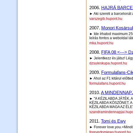
2006.
HAJRÁ BARCE
► Aki szereti a barcelonát 
varszegib.hupont.hu
2007.
Monori Kosársul
► Ide írhatod maximum 250 
leírás fontos a weboldal lá
mka.hupont.hu
2008.
FIFA 08 <---> D
► Jelentkezz és játsz! Lég
dzsuleskupa.hupont.hu
2009.
Formulafans-Cik
► Ahol az F1 kitárul előtte
formulafans.hupont.hu
2010.
A MINDENNAP
► "A KÉZILABDA JÁTÉK, 
KÉZILABDA KÖSZÖNET, A
KÉZILABDA MAGA AZ ÉLET!
szandramindennapjai.hupo
2011.
Tomi és Ewy
► Forever love.you.=Mindö
forevertomiewy.hupont.hu