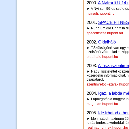
2000.
A Nyírsuli U 14 
► A Nyírsuli 96-os születé
nyirsuli.hupont.hu
2001.
SPACE FITNE
► Rund um die Uhr fit in di
spacefitness.hupont.hu
2002.
Oldalháló
► ""Szükségünk van egy kö
szélsőhátvédre, két középp
oldalhalo.hupont.hu
2003.
A Tiszaszentimr
► Nagy Tisztelettel köszö
közérdekű információkat, h
csapatáról.
szentimrefoci-szivak.hupon
2004.
Igaz, a labda még
► Lapozgatás a magyar la
magasan.hupont.hu
2005.
Ide írhatod a hon
► Ide írhatod maximum 250 
leírás fontos a weboldal lá
realmadridhirek.hupont.hu