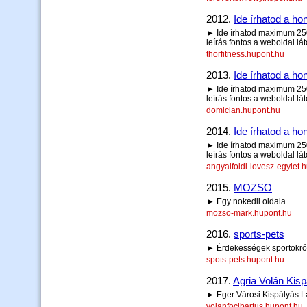
2012.
Ide írhatod a hon
► Ide írhatod maximum 250 
leírás fontos a weboldal lá
thorfitness.hupont.hu
2013.
Ide írhatod a hon
► Ide írhatod maximum 250 
leírás fontos a weboldal lá
domician.hupont.hu
2014.
Ide írhatod a hon
► Ide írhatod maximum 250 
leírás fontos a weboldal lá
angyalfoldi-lovesz-egylet.
2015.
MOZSO
► Egy nokedli oldala.
mozso-mark.hupont.hu
2016.
sports-pets
► Érdekességek sportokról 
spots-pets.hupont.hu
2017.
Agria Volán Kis
► Eger Városi Kispályás 
volanfocibartus.hupont.hu