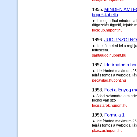
kiralyvok.hupont.hu
1995.
MINDEN AMI FOCI
tippek,tabella
► Itt megtudhat mindent a h
átigazolás figyelő, lejobb 
fociklub.hupont.hu
1996.
JUDU SZOLN
► Itde töltheted fel a rég
felteszem.
santajudo.hupont.hu
1997.
Ide írhatod a hon
► Ide írhatod maximum 250 
leírás fontos a weboldal lá
pecavilag.hupont.hu
1998.
Foci a lényeg m
► A foci számodra a minden
focirol van szó
focisztarok.hupont.hu
1999.
Formula 1
► Ide írhatod maximum 250 
leírás fontos a weboldal lá
pkaczur.hupont.hu