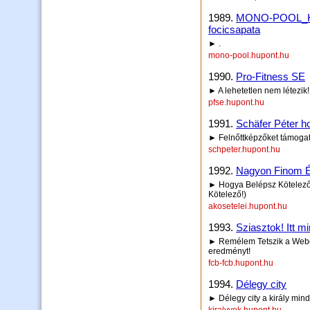
1989.
MONO-POOL_Kis
focicsapata
► .
mono-pool.hupont.hu
1990.
Pro-Fitness SE
► A lehetetlen nem létezik!
pfse.hupont.hu
1991.
Schäfer Péter h
► Felnőttképzőket támogat
schpeter.hupont.hu
1992.
Nagyon Finom É
► Hogya Belépsz Kötelező 
Kötelező!)
akosetelei.hupont.hu
1993.
Sziasztok! Itt m
► Remélem Tetszik a Webol
eredményt!
fcb-fcb.hupont.hu
1994.
Délegy city
► Délegy city a király mind