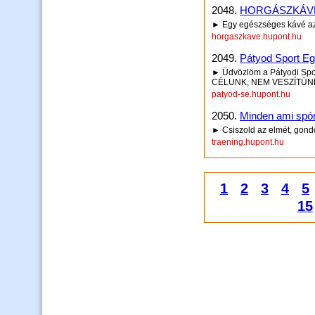
2048.
HORGÁSZKÁV
► Egy egészséges kávé azé
horgaszkave.hupont.hu
2049.
Pátyod Sport Eg
► Üdvözlöm a Pátyodi Spo
CÉLUNK, NEM VESZÍTÜNK 
patyod-se.hupont.hu
2050.
Minden ami spór
► Csiszold az elmét, gondo
traening.hupont.hu
1
2
3
4
5
15