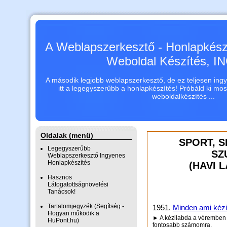
A Weblapszerkesztő - Honlapkészí
Weboldal Készítés, 
A második legjobb weblapszerkesztő, de ez teljesen ingye
itt a legegyszerűbb a honlapkészítés! Próbáld ki mo
weboldalkészítés ...
Oldalak (menü)
SPORT, 
Legegyszerűbb
SZ
Weblapszerkesztő Ingyenes
Honlapkészítés
(HAVI 
Hasznos
Látogatottságnövelési
Tanácsok!
Tartalomjegyzék (Segítség -
1951.
Minden ami kézi
Hogyan működik a
► A kézilabda a véremben 
HuPont.hu)
fontosabb számomra.