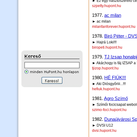
► Ez egy riasztószerelő cé
szpetty.hupont.hu
1977.
ac milan
► ac milan
milanfanforever.hupont.hu
1978.
Biró Péter - D
► Hajrá Loki!!!
biropeti.hupont.hu
1979.
TJ Izsap honalp
► Akár,hogy is fáj IZSAP a ki
tjizop.hupont.hu
1980.
HÉ FIÚK!!!
► Aki Diósgyőriii...!!!
hefiuk.hupont.hu
1981.
Agro Szímő
► Szímői focicsapat webol
szimo-foci.hupont.hu
1982.
Dunaújvárosi Spo
► DVSI U12
dvsi.hupont.hu