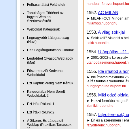
handball-forever.hupont.hu
Felhasználási Feltételek
1952.
AC MILAN
Tanulságos Történet az
Ingyen Weblap
► MILANFOCI=Minden ami az
Szerkesztésről!
milanfoci.hupont.hu
Weboldal Kategóriák
1953.
A világ sokkjai
Legnagyobb Látogatottság
► Sokk kell? Akkor itt a hel
(Havi)
sokk.hupont.hu
Heti Leglátogatottabb Oldalak
1954.
Utánpótlás U11
► 2001-2002-s korosztály 
Legtöbbet Olvasott Weblapok
(Mai)
utanpotlas-monor.hupont.
Főszerkesztő Kedvenc
1955.
Ide írhatod a hon
Weboldalai
► Ide írhatod maximum 250 
leírás fontos a weboldal lá
Ezt Kaptuk Pedig Nem Kértük
hungaryonline.hupont.hu
Kategóriába Nem Sorolt
1956.
Miki edző oldala
Weboldalak 2
► Hozzd formába magad!
Ezt Írták Rólunk 1
zbmiki.hupont.hu
Ezt Írták Rólunk 2
1957.
fatyolferenc@hu
► Én és a szerelmem Fehér
A Sikeres És Látogatott
Weblap (Praktikus Tanácsok
fatyolferenc.hupont.hu
1)