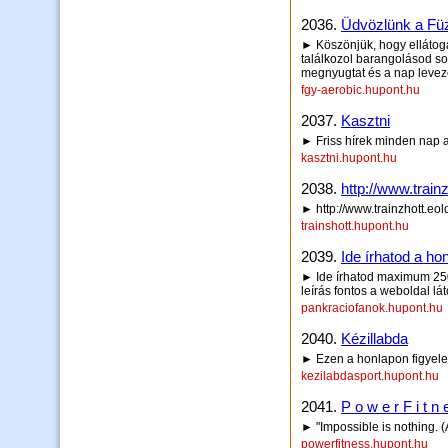
2036.
Üdvözlünk a Füz
► Köszönjük, hogy ellátoga
találkozol barangolásod sorá
megnyugtat és a nap leveze
fgy-aerobic.hupont.hu
2037.
Kasztni
► Friss hírek minden nap a
kasztni.hupont.hu
2038.
http://www.trainz
► http://www.trainzhott.eol
trainshott.hupont.hu
2039.
Ide írhatod a hon
► Ide írhatod maximum 250 
leírás fontos a weboldal lá
pankraciofanok.hupont.hu
2040.
Kézillabda
► Ezen a honlapon figyelem
kezilabdasport.hupont.hu
2041.
P o w e r F i t n 
► "Impossible is nothing. (
powerfitness.hupont.hu