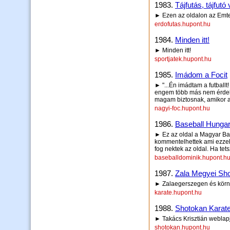
1983.
Tájfutás, tájfutó
► Ezen az oldalon az Emtech
erdofutas.hupont.hu
1984.
Minden itt!
► Minden itt!
sportjatek.hupont.hu
1985.
Imádom a Focit
► "...Én imádtam a futballt
engem több más nem érdeke
magam biztosnak, amikor a 
nagyi-foc.hupont.hu
1986.
Baseball Hunga
► Ez az oldal a Magyar Bas
kommentelhettek ami ezzel 
fog nektek az oldal. Ha tets
baseballdominik.hupont.h
1987.
Zala Megyei Sho
► Zalaegerszegen és körn
karate.hupont.hu
1988.
Shotokan Karat
► Takács Krisztián weblap
shotokan.hupont.hu