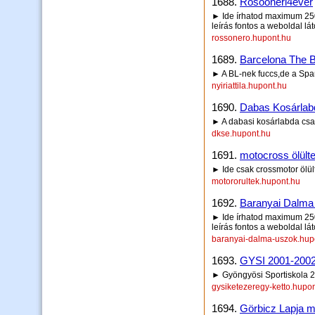
1688.
Rosooneri4ever
► Ide írhatod maximum 250 
leírás fontos a weboldal lá
rossonero.hupont.hu
1689.
Barcelona The 
► A BL-nek fuccs,de a Spa
nyiriattila.hupont.hu
1690.
Dabas Kosárlab
► A dabasi kosárlabda cs
dkse.hupont.hu
1691.
motocross ölült
► Ide csak crossmotor ölült
motororultek.hupont.hu
1692.
Baranyai Dalma 
► Ide írhatod maximum 250 
leírás fontos a weboldal lá
baranyai-dalma-uszok.hup
1693.
GYSI 2001-200
► Gyöngyösi Sportiskola 2
gysiketezeregy-ketto.hupo
1694.
Görbicz Lapja min