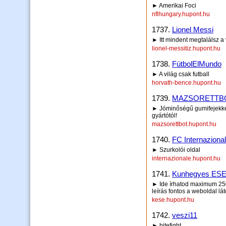
► Amerikai Foci
nflhungary.hupont.hu
1737.
Lionel Messi
► Itt mindent megtalálsz a v
lionel-messitiz.hupont.hu
1738.
FútbolElMundo
► A világ csak futball
horvath-bence.hupont.hu
1739.
MAZSORETTBO
► Jóminőségű gumifejekkel 
gyártótól!
mazsorettbot.hupont.hu
1740.
FC Internaziona
► Szurkolói oldal
internazionale.hupont.hu
1741.
Kunhegyes ES
► Ide írhatod maximum 250 
leírás fontos a weboldal lá
kese.hupont.hu
1742.
veszi11
► bitefight