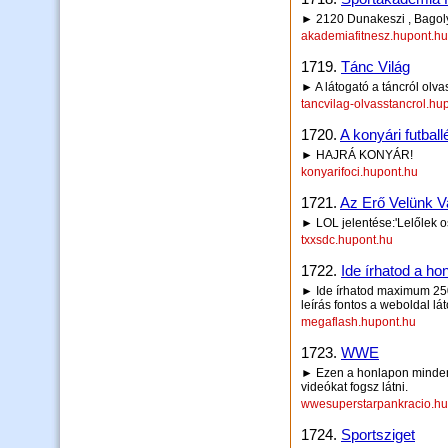
► 2120 Dunakeszi , Bagoly
akademiafitnesz.hupont.hu
1719.
Tánc Világ
► A látogató a táncról olv
tancvilag-olvasstancrol.hu
1720.
A konyári futball
► HAJRÁ KONYÁR!
konyarifoci.hupont.hu
1721.
Az Erő Velünk V
► LOL jelentése:'Lelőlek o
txxsdc.hupont.hu
1722.
Ide írhatod a hon
► Ide írhatod maximum 250 
leírás fontos a weboldal lá
megaflash.hupont.hu
1723.
WWE
► Ezen a honlapon minden
videókat fogsz látni.
wwesuperstarpankracio.hu
1724.
Sportsziget