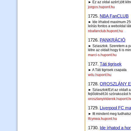
► Ez az oldal azért jött l
jorgos.hupont.hu
1725.
NBA FanCLUB
► Ide írhatod maximum 250 
leírás fontos a weboldal lá
nbafanclub.hupont.hu
1726.
PANKRÁCIÓ
► Sziasztok. Szeretem a pa
létre az oldalt hogy ti is mi
marci-s.hupont.hu
1727.
Táti tigrisek
► A Táti tigrisek csapata
wilu.hupont.hu
1728.
OROSZLÁNY E
► Sziasztok!Ezt az oldalt a
fejlődését!Jó szórakozást 
oroszlanyiriderek.hupont.h
1729.
Liverpool FC mag
► Itt mindent meg tudhatsz
lfcynwa.hupont.hu
1730.
Ide írhatod a hon