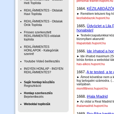
personal-trainer.hupont.hu
Heti Toplista
1664.
KÉZILABDÁZÓ
REKLÁMMENTES - Oldalak
► Remélem tetszeni fog hír
Havi Toplista
kezilabdazok.hupont.hu
REKLÁMMENTES - Oldalak
Örök Toplista
1665.
Üdvözlet a Lila
honalpján!
Frissen szerkesztett
► Testvércsapatunkkal közö
REKLÁMMENTES oldalak
bizonyítani akarunk!
toplista
lilapalotab.hupont.hu
REKLÁMMENTES
HONLAPOK - Kategóriák
1666.
Ide írhatod a hon
szerint!
► Ide írhatod maximum 250 
leírás fontos a weboldal lá
Youtube Videó beillesztés
has-alkos.hupont.hu
INGYEN HONLAP - INGYEN
1667.
A te tested, a te
REKLÁMMENTES?
► Álmod követése nem a kön
fog tartogatni számodra. (..
Saját honlap készítés
valójában.
Regisztráció
monifittness.hupont.hu
Honlap szerkesztés
1668.
iHala Madrid
Bejelentkezés
► Az oldal a Real Madrid t
Weboldal toplisták
ihalamadrid.hupont.hu
1669.
Pro-Bike kerékp