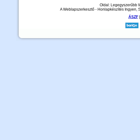
Oldal: Legegyszerűbb 
A Weblapszerkesztő - Honlapkészítés Ingyen, 
ÁSZF