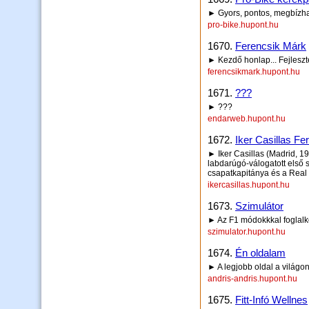
► Gyors, pontos, megbízha
pro-bike.hupont.hu
1670.
Ferencsik Márk
► Kezdő honlap... Fejlesztés
ferencsikmark.hupont.hu
1671.
???
► ???
endarweb.hupont.hu
1672.
Iker Casillas F
► Iker Casillas (Madrid, 1
labdarúgó-válogatott első
csapatkapitánya és a Real 
ikercasillas.hupont.hu
1673.
Szimulátor
► Az F1 módokkkal foglalk
szimulator.hupont.hu
1674.
Én oldalam
► A legjobb oldal a világo
andris-andris.hupont.hu
1675.
Fitt-Infó Wellnes