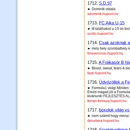
1712.
S.D.97
► Dominik oldala
sdominik.hupont.hu
1713.
FC Ajka U-15
► itt találhatod u-15 ös foc
szollo.hupont.hu
1714.
Csak azoknak ak
► Hely hely szombathely le
foreverszosi.hupont.hu
1715.
A Fojikasör B hi
► Blood, sweat, tears & be
fasb.hupont.hu
1716.
Üdvözöllek a Fe
► Formula1 világ! Minden a
Érezd magad jól a Formula1
kivánunk! FEJLESZTÉS AL
ferrari-formula.hupont.hu
1717.
boxolok világ vs 
► nem számít hogy menyi 
djnumera.hupont.hu
1718.
Sportakadémia 