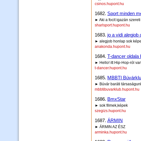
csinos.hupont.hu
1682.
Sport minden me
► Aki a focit igazán szeret
sharlsport.hupont.hu
1683.
jo a vidi alegjo
► alegjob honlap sok képe
anakonda.hupont.hu
1684.
T-dancer oldala
► Hello! itt Hip-Hop-ról van
t-dancer.hupont.hu
1685.
MBBTI Búvárklu
► Búvár baráti társaságun
mbbtibuvarklub.hupont.hu
1686.
BmxStar
► sok filmek,képek
szegizs.hupont.hu
1687.
ÁRMIN
► ÁRMIN AZ ÉSZ
arminka.hupont.hu