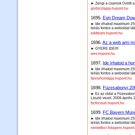
► Zengi a csarnok Üvölti a
gorbiczlapja.hupont.hu
1695.
Egri Dream Dow
► Ide írhatod maximum 250 
leírás fontos a weboldal lá
eddteam.hupont.hu
1696.
Az a web ami minde
► GYERE IDE!!!!
wes.hupont.hu
1697.
Ide írhatod a hon
► Ide írhatod maximum 250 
leírás fontos a weboldal lá
fannyhonlapja.hupont.hu
1698.
Füzesabonyi 200
► Ez az oldal a Füzesabony
László vezet. 2008 április 1
fscfocisuli.hupont.hu
1699.
FC Bayern Mün
► Ide írhatod maximum 250 
leírás fontos a weboldal lá
nemetfoci-fcbayern.hupont