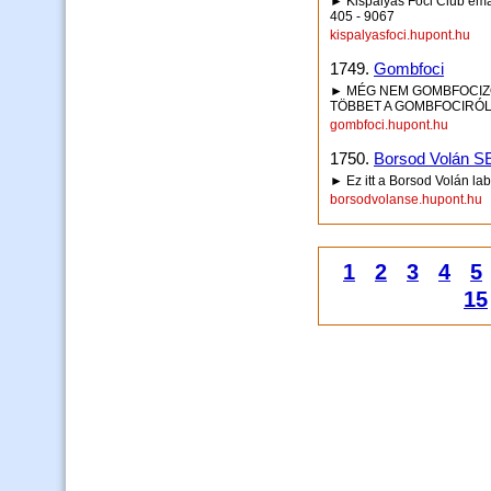
► Kispályás Foci Club emai
405 - 9067
kispalyasfoci.hupont.hu
1749.
Gombfoci
► MÉG NEM GOMBFOCIZOL
TÖBBET A GOMBFOCIRÓL!
gombfoci.hupont.hu
1750.
Borsod Volán S
► Ez itt a Borsod Volán l
borsodvolanse.hupont.hu
1
2
3
4
5
15