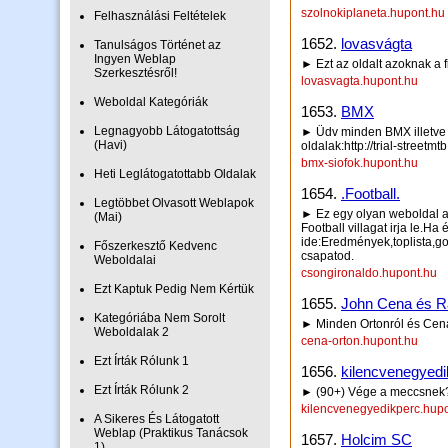
szolnokiplaneta.hupont.hu
Felhasználási Feltételek
1652.
lovasvágta
Tanulságos Történet az
Ingyen Weblap
► Ezt az oldalt azoknak a f
Szerkesztésről!
lovasvagta.hupont.hu
Weboldal Kategóriák
1653.
BMX
Legnagyobb Látogatottság
► Üdv minden BMX illetve 
(Havi)
oldalak:http://trial-streetm
bmx-siofok.hupont.hu
Heti Leglátogatottabb Oldalak
1654.
.Football.
Legtöbbet Olvasott Weblapok
► Ez egy olyan weboldal a
(Mai)
Football villagat irja le.
ide:Eredmények,toplista,go
Főszerkesztő Kedvenc
csapatod.
Weboldalai
csongironaldo.hupont.hu
Ezt Kaptuk Pedig Nem Kértük
1655.
John Cena és R
Kategóriába Nem Sorolt
► Minden Ortonról és Cenár
Weboldalak 2
cena-orton.hupont.hu
Ezt Írták Rólunk 1
1656.
kilencvenegyedi
Ezt Írták Rólunk 2
► (90+) Vége a meccsnek? N
kilencvenegyedikperc.hup
A Sikeres És Látogatott
Weblap (Praktikus Tanácsok
1657.
Holcim SC
1)