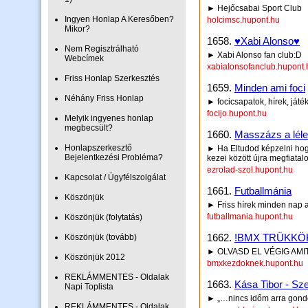
► Hejőcsabai Sport Club
Ingyen Honlap A Keresőben?
holcimsc.hupont.hu
Mikor?
1658.
♥Xabi Alonso♥
Nem Regisztrálható
► Xabi Alonso fan club:D
Webcímek
xabialonsofanclub.hupont.
Friss Honlap Szerkesztés
1659.
Minden ami foci
Néhány Friss Honlap
► focicsapatok, hírek, játé
focijo.hupont.hu
Melyik ingyenes honlap
megbecsült?
1660.
Masszázs a lélek 
Honlapszerkesztő
► Ha Eltudod képzelni hog
Bejelentkezési Probléma?
kezei között újra megfiata
ezrolad-szol.hupont.hu
Kapcsolat / Ügyfélszolgálat
1661.
Futballmánia
Köszönjük
► Friss hírek minden nap a
futballmania.hupont.hu
Köszönjük (folytatás)
1662.
!BMX TRÜKKÖK! 
Köszönjük (tovább)
► OLVASD EL VÉGIG AMIT
Köszönjük 2012
bmxkezdoknek.hupont.hu
REKLÁMMENTES - Oldalak
1663.
Kása Tibor - Sz
Napi Toplista
► „…nincs időm arra gondol
REKLÁMMENTES - Oldalak