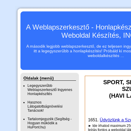
A Weblapszerkesztő - Honlapkészí
Weboldal Készítés, 
A második legjobb weblapszerkesztő, de ez teljesen ingye
itt a legegyszerűbb a honlapkészítés! Próbáld ki mo
weboldalkészítés ...
Oldalak (menü)
SPORT, 
Legegyszerűbb
SZ
Weblapszerkesztő Ingyenes
Honlapkészítés
(HAVI 
Hasznos
Látogatottságnövelési
Tanácsok!
Tartalomjegyzék (Segítség -
1651.
Üdvözlünk a Szo
Hogyan működik a
► Ide írhatod maximum 250 
HuPont.hu)
leírás fontos a weboldal lá