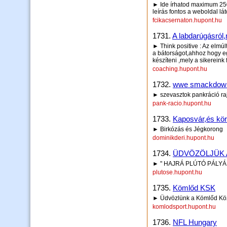
► Ide írhatod maximum 250 
leírás fontos a weboldal lá
fcikacsernaton.hupont.hu
1731.
A labdarúgásról
► Think positive : Az elmúlt
a bátorságot,ahhoz hogy e
készíteni ,mely a sikereink f
coaching.hupont.hu
1732.
wwe smackdown
► szevasztok pankráció raj
pank-racio.hupont.hu
1733.
Kaposvár,és kö
► Birkózás és Jégkorong
dominikderi.hupont.hu
1734.
ÜDVÖZÖLJÜK 
► " HAJRÁ PLÚTÓ PÁLYÁR
plutose.hupont.hu
1735.
Kömlőd KSK
► Üdvözlünk a Kömlőd Köz
komlodsport.hupont.hu
1736.
NFL Hungary