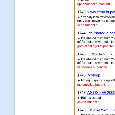
ophenmortal.hupont.hu
1743.
www.eenn.hupon
► Szabály ismertető:A vízil
hogy csak egyforma magas j
eenn.hupont.hu
1744.
Ide írhatod a hon
► Ide írhatod maximum 250 
leírás fontos a weboldal lá
gorbiczpalinger.hupont.hu
1745.
CRISTIANO R
► Ide írhatod maximum 250 
leírás fontos a weboldal lá
vapor-nike.hupont.hu
1746.
Motogp
► Motogp rajongó vagy? Itt
motogpvilag.hupont.hu
1747.
ASiDSe 99-200
► Bajnok csapat
asidse.hupont.hu
1748.
KISPÁLYÁS FO