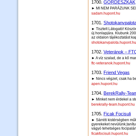
1700.
GÖRDESZKÁK
► MI NEM PARÁZUNK SE
sadam.hupont.hu
1701.
Shotokanvpalot
► Tisztelt Látogató! Köszö
új honlapjára. Klubunk 2003
az oldalon tájékoztatást k
shotokanvpalota.hupont.h
1702.
Veteránok – FT
► A víz szalad, de a kő mara
ftc-veteranok.hupont.hu
1703.
Friend Vegas
► Nincs végzet, csak ha 
apen.hupont.hu
1704.
BerekRally-Tea
► Minket nem érdekel a st
berekrally-team.hupont.hu
1705.
Ficak Focisuli
► Sárréti kistérségben mű
gyerekeket nevülünk,tanítu
vágyó tehetséges focipalán
ficakfocisuli.hupont.hu