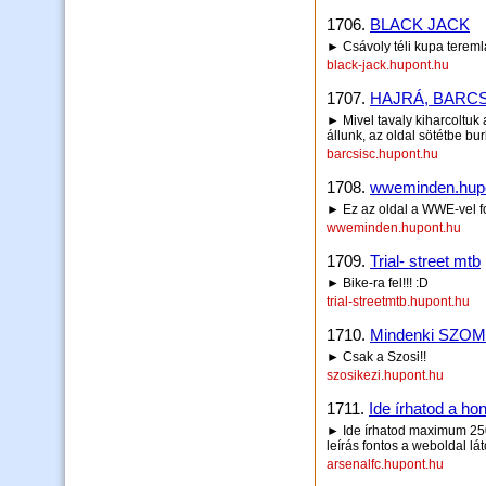
1706.
BLACK JACK
► Csávoly téli kupa terem
black-jack.hupont.hu
1707.
HAJRÁ, BARCS
► Mivel tavaly kiharcoltuk
állunk, az oldal sötétbe burk
barcsisc.hupont.hu
1708.
wweminden.hup
► Ez az oldal a WWE-vel fog
wweminden.hupont.hu
1709.
Trial- street mtb
► Bike-ra fel!!! :D
trial-streetmtb.hupont.hu
1710.
Mindenki SZOM
► Csak a Szosi!!
szosikezi.hupont.hu
1711.
Ide írhatod a hon
► Ide írhatod maximum 250 
leírás fontos a weboldal lá
arsenalfc.hupont.hu