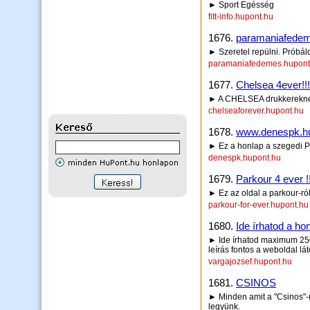
► Sport Egésség
fitt-info.hupont.hu
1676.
paramaniafede
► Szeretel repülni. Próbál
paramaniafedemes.hupont
1677.
Chelsea 4ever!!!!!
► A CHELSEA drukkereknek i
chelseaforever.hupont.hu
1678.
www.denespk.h
► Ez a honlap a szegedi PK
denespk.hupont.hu
1679.
Parkour 4 ever !!
► Ez az oldal a parkour-ról
parkour-for-ever.hupont.hu
1680.
Ide írhatod a hon
► Ide írhatod maximum 250 
leírás fontos a weboldal lá
vargajozsef.hupont.hu
1681.
CSINOS
► Minden amit a "Csinos"-r
legyünk.