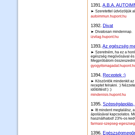
1391.
A.B.A. AUTOI
► Szeretettel üdvözöljük a
autoimmun.hupont.hu
1392.
Divat
► Divatosan mindennap.
izvilag.hupont.hu
1393.
Az egészség me
► Szeretném, ha ez a honl
egészség megóvósával és 
Megpróbálom összeszedni a
gyogyitsmagadat.hupont.h
1394.
Receptek :)
► Köszöntök mindenkit az 
receptet felrakni. :) Nézzet
időtöltést!:) :)
mindenisis.hupont.hu
1395.
Szépségápolás,
► Itt mindent megtalálsz, 
ápolásával kapcsolatos. M
használhatod! 23%-os kedv
farmasi-szepseg-egeszseg
1396.
Egészségmegőrzé