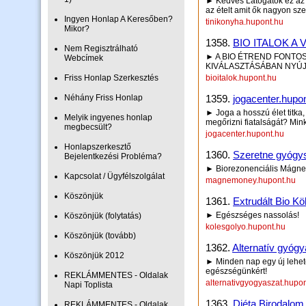
► Kedves Látogatók ez az o
az ételt amit ők nagyon sz
Ingyen Honlap A Keresőben?
tinikonyha.hupont.hu
Mikor?
1358.
BIO ITALOK A 
Nem Regisztrálható
► A BIO ÉTREND FONTOS 
Webcímek
KIVÁLASZTÁSÁBAN NYÚJ
Friss Honlap Szerkesztés
bioitalok.hupont.hu
Néhány Friss Honlap
1359.
jogacenter.hupo
► Joga a hosszú élet titka,
Melyik ingyenes honlap
megőrizni fiatalságát? Min
megbecsült?
jogacenter.hupont.hu
Honlapszerkesztő
1360.
Szeretne gyógys
Bejelentkezési Probléma?
► Biorezonenciális Mágne
Kapcsolat / Ügyfélszolgálat
magnemoney.hupont.hu
Köszönjük
1361.
Extrudált Bio Kö
► Egészséges nassolás!
Köszönjük (folytatás)
kolesgolyo.hupont.hu
Köszönjük (tovább)
1362.
Alternatív gyóg
Köszönjük 2012
► Minden nap egy új lehető
egészségünkért!
REKLÁMMENTES - Oldalak
alternativgyogyaszat.hupo
Napi Toplista
1363.
Diéta Birodalom
REKLÁMMENTES - Oldalak