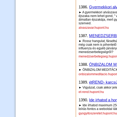
1386.
Gyermekkori al
► A gyermekkori alvászava
éjszaka nem lehet gond, " 
álmatlan éjszakája, mert 
szenved.
alvaszavar.hupont.hu
1387.
MENEDZSERBET
► Rossz hangulat, fáradtság
még csak nem is pihentető 
influenza és egyéb járvány
menedzserbetegségről?
menedzserbetegseg.hupon
1388.
ÖNBIZALOM M
► ÖNBIZALOM MEDITÁCIÓ - 
onbizalommeditacio.hupon
1389.
étREND- karcsús
► Vigyázat, csak akkor jel
et-rend.hupont.hu
1390.
Ide írhatod a hon
► Ide írhatod maximum 250 
leírás fontos a weboldal lá
gyogyitoszeretet.hupont.hu