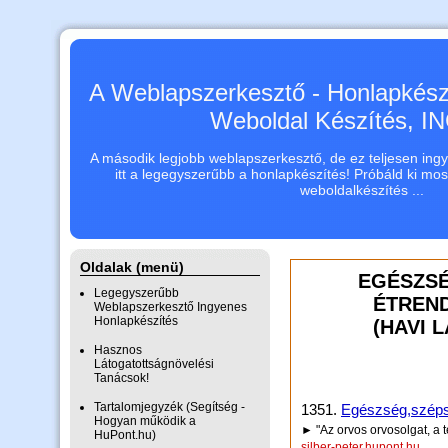
A Weblapszerkesztő - Honlapkészí
Weboldal Készítés, 
A második legjobb weblapszerkesztő, de ez teljesen ingye
itt a legegyszerűbb a honlapkészítés! Próbáld ki mo
weboldalkészítés ...
Oldalak (menü)
EGÉSZSÉ
Legegyszerűbb
ÉTREND
Weblapszerkesztő Ingyenes
Honlapkészítés
(HAVI 
Hasznos
Látogatottságnövelési
Tanácsok!
Tartalomjegyzék (Segítség -
1351.
Egészség,szép
Hogyan működik a
► "Az orvos orvosolgat, a 
HuPont.hu)
silber-peter.hupont.hu