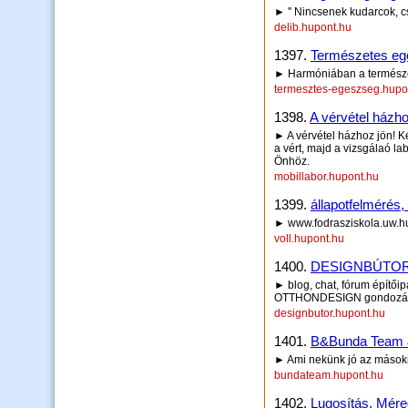
► '' Nincsenek kudarcok, cs
delib.hupont.hu
1397.
Természetes egés
► Harmóniában a természe
termesztes-egeszseg.hupo
1398.
A vérvétel házho
► A vérvétel házhoz jön! K
a vért, majd a vizsgálaó lab
Önhöz.
mobillabor.hupont.hu
1399.
állapotfelmérés,
► www.fodrasziskola.uw.h
voll.hupont.hu
1400.
DESIGNBÚTOR 
► blog, chat, fórum építői
OTTHONDESIGN gondozá
designbutor.hupont.hu
1401.
B&Bunda Team 
► Ami nekünk jó az másokna
bundateam.hupont.hu
1402.
Lugosítás, Méreg