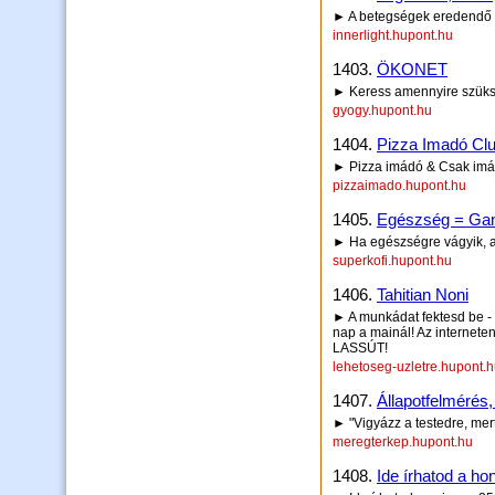
► A betegségek eredendő
innerlight.hupont.hu
1403.
ÖKONET
► Keress amennyire szüks
gyogy.hupont.hu
1404.
Pizza Imadó Cl
► Pizza imádó & Csak imád
pizzaimado.hupont.hu
1405.
Egészség = Ga
► Ha egészségre vágyik, ak
superkofi.hupont.hu
1406.
Tahitian Noni
► A munkádat fektesd be -
nap a mainál! Az internete
LASSÚT!
lehetoseg-uzletre.hupont.
1407.
Állapotfelmérés,
► "Vigyázz a testedre, mert
meregterkep.hupont.hu
1408.
Ide írhatod a hon