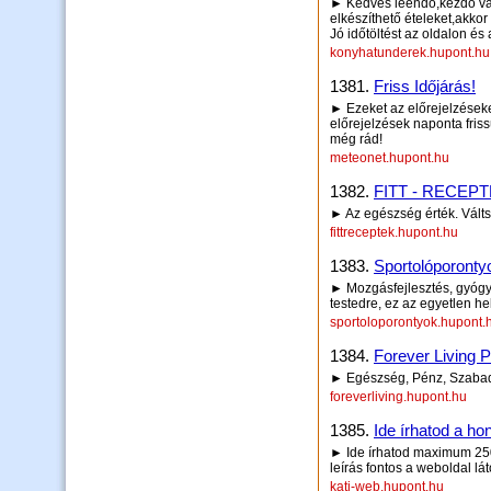
► Kedves leendő,kezdő va
elkészíthető ételeket,akko
Jó időtöltést az oldalon é
konyhatunderek.hupont.hu
1381.
Friss Időjárás!
► Ezeket az előrejelzések
előrejelzések naponta fri
még rád!
meteonet.hupont.hu
1382.
FITT - RECEP
► Az egészség érték. Válts 
fittreceptek.hupont.hu
1383.
Sportolóporonty
► Mozgásfejlesztés, gyógyt
testedre, ez az egyetlen hel
sportoloporontyok.hupont.
1384.
Forever Living 
► Egészség, Pénz, Szaba
foreverliving.hupont.hu
1385.
Ide írhatod a hon
► Ide írhatod maximum 250 
leírás fontos a weboldal lá
kati-web.hupont.hu