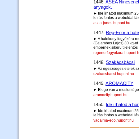
1446.
ASEA Nincsenek
anyagok.
► Ide írhatod maximum 250 
leírás fontos a weboldal lá
asea-janos.hupont.hu
1447.
Reg-Enor a haté
► A hatékony fogyókúra rec
(Galambos Lajos) 30 kg-ot 
embernek sikerült jelentős 
regenorfogyokura.hupont.
1448.
Szakácsbácsi
► Az egészséges ételek sz
szakacsbacsi.hupont.hu
1449.
AROMACITY
► Elege van a mesterséges
aromacity.hupont.hu
1450.
Ide írhatod a hon
► Ide írhatod maximum 250 
leírás fontos a weboldal lá
vadalma-ego.hupont.hu