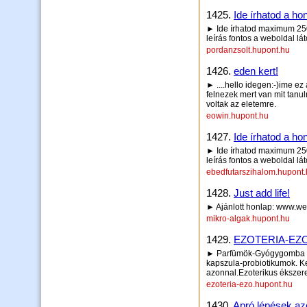
1425.
Ide írhatod a hon
► Ide írhatod maximum 250 
leírás fontos a weboldal lá
pordanzsolt.hupont.hu
1426.
eden kert!
► ....hello idegen:-)ime ez
felnezek mert van mit tanu
voltak az eletemre.
eowin.hupont.hu
1427.
Ide írhatod a hon
► Ide írhatod maximum 250 
leírás fontos a weboldal lá
ebedfutarszihalom.hupont
1428.
Just add life!
► Ajánlott honlap: www.web
mikro-algak.hupont.hu
1429.
EZOTERIA-EZ
► Parfümök-Gyógygomba ki
kapszula-probiotikumok. K
azonnal.Ezoterikus ékszer
ezoteria-ezo.hupont.hu
1430.
Apró lépések az