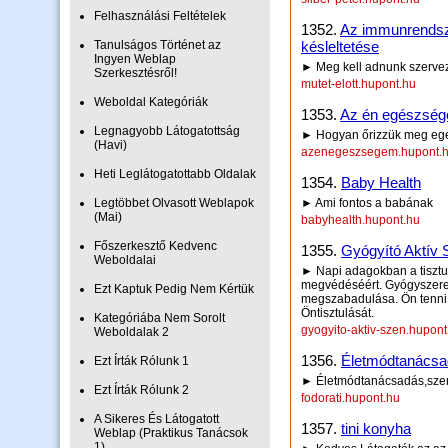
Felhasználási Feltételek
1352.
Az immunrendsze
Tanulságos Történet az
késleltetése
Ingyen Weblap
► Meg kell adnunk szervez
Szerkesztésről!
mutet-elott.hupont.hu
Weboldal Kategóriák
1353.
Az én egészség
Legnagyobb Látogatottság
► Hogyan őrizzük meg egé
(Havi)
azenegeszsegem.hupont.
Heti Leglátogatottabb Oldalak
1354.
Baby Health
Legtöbbet Olvasott Weblapok
► Ami fontos a babának
(Mai)
babyhealth.hupont.hu
Főszerkesztő Kedvenc
1355.
Gyógyító Aktív 
Weboldalai
► Napi adagokban a tisztu
megvédéséért. Gyógyszerek,
Ezt Kaptuk Pedig Nem Kértük
megszabadulása. Ön tenni 
Öntisztulását.
Kategóriába Nem Sorolt
gyogyito-aktiv-szen.hupont
Weboldalak 2
1356.
Életmódtanács
Ezt Írták Rólunk 1
► Életmódtanácsadás,sze
Ezt Írták Rólunk 2
fodorati.hupont.hu
A Sikeres És Látogatott
1357.
tini konyha
Weblap (Praktikus Tanácsok
1)