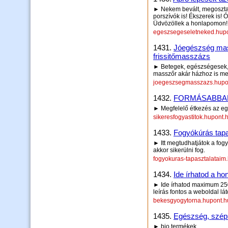
► Nekem bevált, megosztaná
porszívók is! Ékszerek is!
Üdvözöllek a honlapomon!
egeszsegeseletneked.hup
1431.
Jóegészség ma
frissitőmasszázs
► Betegek, egészségesek, sp
masszőr akár házhoz is me
joegeszsegmasszazs.hupo
1432.
FORMÁSABBAN
► Megfelelő étkezés az egé
sikeresfogyastitok.hupont.
1433.
Fogyókúrás tapa
► Itt megtudhatjátok a fo
akkor sikerülni fog.
fogyokuras-tapasztalataim
1434.
Ide írhatod a hon
► Ide írhatod maximum 250 
leírás fontos a weboldal lá
bekesgyogytorna.hupont.h
1435.
Egészség, szép
► bio termékek