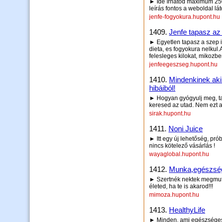
► Ide írhatod maximum 250 
leírás fontos a weboldal lá
jenfe-fogyokura.hupont.hu
1409.
Jenfe tapasz az
► Egyetlen tapasz a szep i
dieta, es fogyokura nelkul.
felesleges kilokat, mikozbe
jenfeegeszseg.hupont.hu
1410.
Mindenkinek aki 
hibáiból!
► Hogyan gyógyulj meg, ta
keresed az utad. Nem ezt a
sirak.hupont.hu
1411.
Noni Juice
► Itt egy új lehetőség, prób
nincs kötelező vásárlás !
wayaglobal.hupont.hu
1412.
Munka,egészség
► Szertnék nektek megmutat
életed, ha te is akarod!!!
mimoza.hupont.hu
1413.
HealthyLife
► Minden, ami egészsége