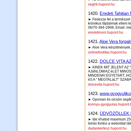
veghti.hupont.hu
1420.
Eredeti Tahitian
► Fedezze fel a természet 
krónikus fájdalmak elleni 
06/70-384-2908, Email: 
eredetinoni.hupont.hu
1421.
Aloe Vera forga
► Aloe Vera készitmények.
onlineforditas.hupont.hu
1422.
DOLCE VITA AZ
► KINEK MIT JELENT AZ
AJàNLOM!AZ èLET MINO
MINDENKI EGYETèRT..HO
èS A " MEGTALàLT" SZA
dolcevita.hupont.hu
1423.
www.gyogyuljko
► Gyorsan és olcsón segít
konnyu-gyogyulas.hupont.
1424.
ÜDVÖZÖLLEK 
► Ide írhatod maximum 250 
leírás fontos a weboldal lá
dadankertesz.hupont.hu