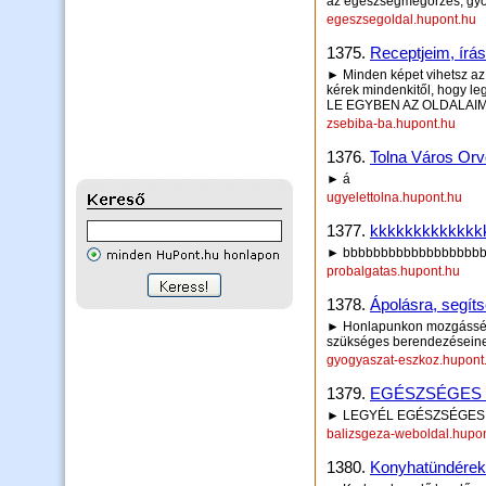
az egészségmegőrzés, gyó
egeszsegoldal.hupont.hu
1375.
Receptjeim, írás
► Minden képet vihetsz az 
kérek mindenkitől, hogy l
LE EGYBEN AZ OLDALAIM T
zsebiba-ba.hupont.hu
1376.
Tolna Város Orv
► á
ugyelettolna.hupont.hu
1377.
kkkkkkkkkkkkk
► bbbbbbbbbbbbbbbbbb
probalgatas.hupont.hu
1378.
Ápolásra, segítsé
► Honlapunkon mozgássérül
szükséges berendezéseinek 
gyogyaszat-eszkoz.hupont
1379.
EGÉSZSÉGES 
► LEGYÉL EGÉSZSÉGES
balizsgeza-weboldal.hupo
1380.
Konyhatündérek