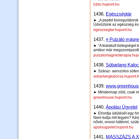
lcbio.hupont.hu
1436.
Egészségtár
► „A peptid bioregulátoro
Üdvözlünk az egészség és 
egeszsegtar.hupont.hu
1437.
¤ Pulzáló mágne
► “A kialakult betegséget 
amikor már megszomjazott.”
pulzalomagnesterapia.hup
1438.
Sóbarlang Kaloc
► Száraz- aerozolos sóter
sobarlangkalocsa.hupont.
1439.
www.greenhouse
► Mindennap zöld, csak 
greenhouse.hupont.hu
1440.
Ápolási Ügyelet
► Elrontja üdülését egy hi
Nem tudja mit tegyen? Kérj
nővér, orvosi hátérrel, szü
apolougyelet.hupont.hu
1441.
MASSZÁZS A 