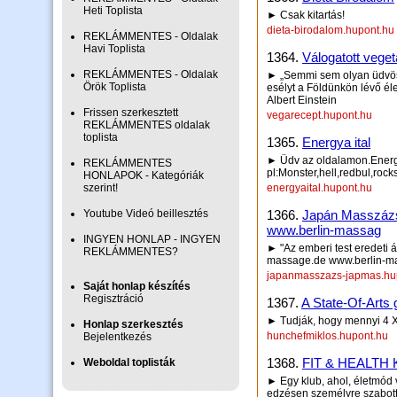
Heti Toplista
► Csak kitartás!
dieta-birodalom.hupont.hu
REKLÁMMENTES - Oldalak
Havi Toplista
1364.
Válogatott vege
REKLÁMMENTES - Oldalak
► „Semmi sem olyan üdvös
Örök Toplista
esélyt a Földünkön lévő éle
Albert Einstein
Frissen szerkesztett
vegarecept.hupont.hu
REKLÁMMENTES oldalak
toplista
1365.
Energya ital
► Üdv az oldalamon.Energya
REKLÁMMENTES
pl:Monster,hell,redbul,rocks
HONLAPOK - Kategóriák
szerint!
energyaital.hupont.hu
Youtube Videó beillesztés
1366.
Japán Masszáz
www.berlin-massag
INGYEN HONLAP - INGYEN
► "Az emberi test eredeti 
REKLÁMMENTES?
massage.de www.berlin-m
japanmasszazs-japmas.hu
Saját honlap készítés
Regisztráció
1367.
A State-Of-Arts 
► Tudják, hogy mennyi 4 X 
Honlap szerkesztés
hunchefmiklos.hupont.hu
Bejelentkezés
1368.
FIT & HEALTH
Weboldal toplisták
► Egy klub, ahol, életmód v
edzésen személyre szabott 