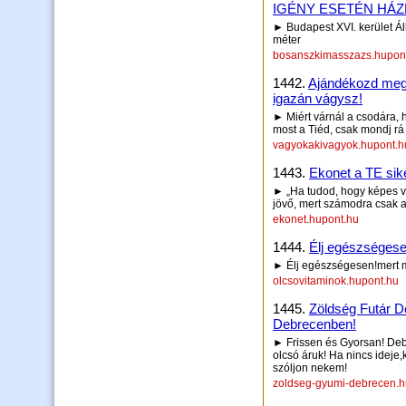
IGÉNY ESETÉN HÁ
► Budapest XVI. kerület Ál
méter
bosanszkimasszazs.hupon
1442.
Ajándékozd meg
igazán vágysz!
► Miért várnál a csodára, 
most a Tiéd, csak mondj rá 
vagyokakivagyok.hupont.h
1443.
Ekonet a TE sike
► „Ha tudod, hogy képes vag
jövő, mert számodra csak az
ekonet.hupont.hu
1444.
Élj egészségese
► Élj egészségesen!mert 
olcsovitaminok.hupont.hu
1445.
Zöldség Futár D
Debrecenben!
► Frissen és Gyorsan! Debr
olcsó áruk! Ha nincs ideje,
szóljon nekem!
zoldseg-gyumi-debrecen.h