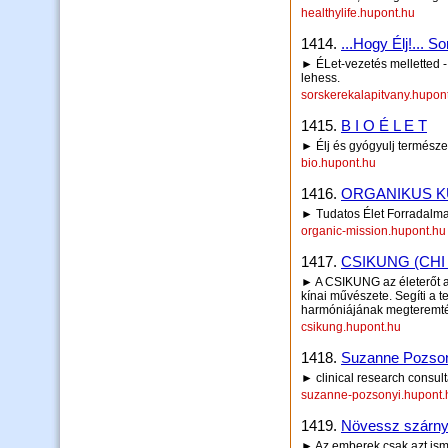
healthylife.hupont.hu
1414.
...Hogy Élj!... S
► ÉLet-vezetés melletted -
lehess.
sorskerekalapitvany.hupon
1415.
B I O É L E T
► Élj és gyógyulj termész
bio.hupont.hu
1416.
ORGANIKUS K
► Tudatos Élet Forradalma
organic-mission.hupont.hu
1417.
CSIKUNG (CHI
► A CSIKUNG az életerőt a
kínai művészete. Segíti a t
harmóniájának megteremté
csikung.hupont.hu
1418.
Suzanne Pozso
► clinical research consult
suzanne-pozsonyi.hupont.
1419.
Növessz szárnya
► Az emberek csak azt ism