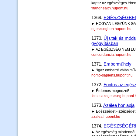
kapsz az egészséges étren
fitandhealth.hupont.hu
1369.
EGÉSZSÉGBE
► HOGYAN LEGYÜNK GA
egeszsegben.hupont.hu
1370.
Új utak és mód
gyógyításban
► AZ EGÉSZSÉG NEM LU
concordancia.hupont.hu
1371.
Emberműhely
► "Igaz emberré válás mű
homo-sapiens.hupont.hu
1372.
Fontos az egés
► Érdemes megnézni!.
fontosazegeszseg.hupont.
1373.
Azálea honlapja
► Egészséget - szépséget
azalea.hupont.hu
1374.
EGÉSZSÉGÉR
► Az egészség mindennél fo