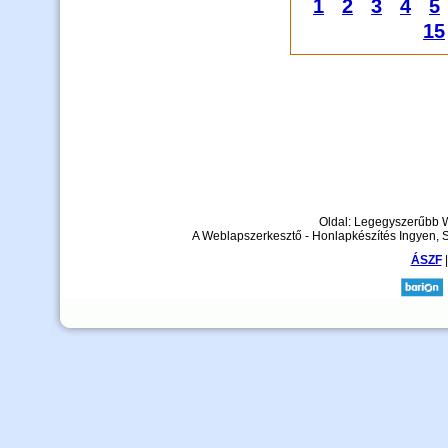
1
2
3
4
5
15
Oldal: Legegyszerűbb 
A Weblapszerkesztő - Honlapkészítés Ingyen, 
ÁSZF