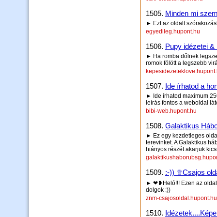
1505.
Minden mi szem-
► Ezt az oldalt szórakozás
egyedileg.hupont.hu
1506.
Pupy idézetei &
► Ha romba dőlnek legszeb
romok fölött a legszebb vir
kepesidezeteklove.hupont
1507.
Ide írhatod a hon
► Ide írhatod maximum 250 
leírás fontos a weboldal lá
bibi-web.hupont.hu
1508.
Galaktikus Háb
► Ez egy kezdetleges olda
terevinket. A Galaktikus há
hiányos részét akarjuk kicsi
galaktikushaborubsg.hupo
1509.
:-)) ♕Csajos ol
► ❤❥Heló!!! Ezen az oldal
dolgok :))
znm-csajosoldal.hupont.hu
1510.
Idézetek....Képe