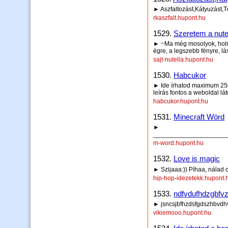
► Aszfaltozást,Kátyuzást,T
rkaszfalt.hupont.hu
1529.
Szeretem a nute
► ~Ma még mosolyok, holn
égre, a legszebb fényre, lás
sajt-nutella.hupont.hu
1530.
Habcukor
► Ide írhatod maximum 250 
leírás fontos a weboldal lá
habcukor.hupont.hu
1531.
Minecraft Wörd
►
_____________________
m-word.hupont.hu
1532.
Love is magic
► Szijaaa:)) Píhaa, nálad
hip-hop-idezetekk.hupont.
1533.
ndfvdufhdzgbfv
► jsncsjbfhzdsfgdszhbvdh
vikiemooo.hupont.hu