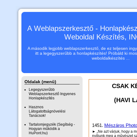
A Weblapszerkesztő - Honlapkészí
Weboldal Készítés, 
A második legjobb weblapszerkesztő, de ez teljesen ingye
itt a legegyszerűbb a honlapkészítés! Próbáld ki mo
weboldalkészítés ...
Oldalak (menü)
CSAK K
Legegyszerűbb
Weblapszerkesztő Ingyenes
Honlapkészítés
(HAVI 
Hasznos
Látogatottságnövelési
Tanácsok!
Tartalomjegyzék (Segítség -
1451.
Mészáros Phot
Hogyan működik a
► „Ne azt várjuk, hogy a 
HuPont.hu)
nyíljunk meg a művészet s