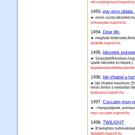
nfs-underground.hupont.h
1493.
egy emo oldala ..
► emos cucok,idézetek,haja
emolanyka.hupont.hu
1494.
Dear life.
► megható történetek,film
dearlife.hupont.hu
1495.
Idezetek eskepe
► Sziasztok!Reméem,hogy 
ujabb idézetek és képek;).
kepekesidezetekfacebookr
1496.
Ide írhatod a hon
► Ide írhatod maximum 250 
leírás fontos a weboldal lá
kudorana.hupont.hu
1497.
Cuccaim msn-r
► ~Hangulatjelek, animac
msn-cuccaim.hupont.hu
1498.
TWILIGHT
► Itt twilightos tudnivaloka
twiligght.hupont.hu