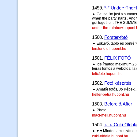
1499.
*-* Under~The~
► Cause I'm just a summer g
when the party starts . And
get together . THE SUMME
under-the-rainbow.hupont.
1500.
Förster-fotó
► Esküvő, tabló és portré f
forsterfoto.hupont.hu
1501.
FÉLIX FOTÓ
► Ide írhatod maximum 250 
leírás fontos a weboldal lá
felixfoto.hupont.hu
1502.
Fotó készítés
► Amatőr fotós, Jó Képek,
heller-petra.hupont.hu
1503.
Before & After
► Photo
maci-meli.hupont.hu
1504.
♫-♫ Cuki-Oldal
► ♥-♥ Minden ami számom
cuki-oldala.hupont.hu