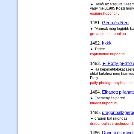
► Helló! az e'squire.×Team 
vagy melu1985 Köszi hogy 
esquire.hupont.hu
1481.
Gérta és Reni
► "Vannak még legjobb bar
gretaesreni.hupont.hu
1482.
kkkk
► Tddee
koptertattoo.hupont.hu
1483.
► Pαttу ρнσтσ 
► Ha képeket/fotókat szeret
oldal tartalma még hiányos, 
Pαttу
patty-photography.hupont.
1484.
Elkapott pillanatok
► Esemény és portré
biriedit.hupont.hu
1485.
dragonballzgerg
► dragon bal rajongás
dragonballzgergo.hupont.
1486.
Doncsi és minde