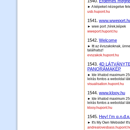
1540.
Érdemes megné
► A képeket nézegetve fele
usb.hupont.hu
1541.
www.wweport.hu
► wwe port ,hírek,képek
wweport.hupont.hu
1542.
Welcome
► Itt az évszakoknak, ünn
találhatsz!
evszakok.hupont.hu
1543.
4D LÁTVÁNYTE
PANORÁMAKÉP
► Ide írhatod maximum 250 
leírás fontos a weboldal lá
visualisation.hupont.hu
1544.
www.klooy.hu
► Ide írhatod maximum 250 
leírás fontos a weboldal lá
klooy.hupont.hu
1545.
Hey! I'm α.η.đ.я.
► It's My Own Webside! It's
andrealovesbass.hupont.h