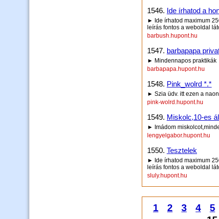
1546.
Ide írhatod a hon
► Ide írhatod maximum 250 
leírás fontos a weboldal lá
barbush.hupont.hu
1547.
barbapapa priva
► Mindennapos praktikák
barbapapa.hupont.hu
1548.
Pink_wolrd *.*
► Szia üdv. itt ezen a naon
pink-wolrd.hupont.hu
1549.
Miskolc,10-es ált
► Imádom miskolcot,minden
lengyelgabor.hupont.hu
1550.
Tesztelek
► Ide írhatod maximum 250 
leírás fontos a weboldal lá
sluly.hupont.hu
1
2
3
4
5