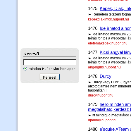
1475.
Képek, Diák, Inf
► Remélem tetszeni fognak 
kepekdiakinfok.hupont.hu
1476.
Ide írhatod a hon
► Ide írhatod maximum 250 
leírás fontos a weboldal lá
eletemakepek.hupont.hu
1477.
Kicsi angyal lány
► Ide írhatod maximum 250 
leírás fontos a weboldal lá
angelgirls.hupont.hu
1478.
Durcy
► Durcy vagy Durci (ugyanúg
alkotott amire nem mindenk
hasonlítani!
durcy.hupont.hu
1479.
hello minden ami
megtalalhato,kerdezz 
► itt mindig jo,megtalálod
djbuday.hupont.hu
1480.
e'squire.×Team 