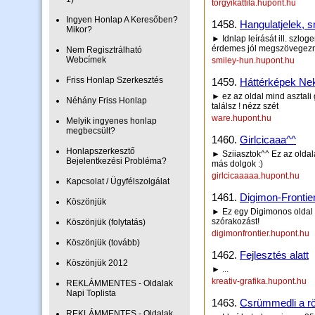
torgyikattila.hupont.hu
Ingyen Honlap A Keresőben?
1458.
Hangulatjelek, 
Mikor?
► Idnlap leírását ill. szlog
érdemes jól megszövegezn
Nem Regisztrálható
Webcímek
smiley-hun.hupont.hu
Friss Honlap Szerkesztés
1459.
Háttérképek Neke
► ez az oldal mind asztali
Néhány Friss Honlap
találsz ! nézz szét
ware.hupont.hu
Melyik ingyenes honlap
megbecsült?
1460.
Girlcicaaa^^
Honlapszerkesztő
► Sziiasztok^^ Ez az oldal
Bejelentkezési Probléma?
más dolgok :)
girlcicaaaaa.hupont.hu
Kapcsolat / Ügyfélszolgálat
1461.
Digimon-Frontie
Köszönjük
► Ez egy Digimonos oldal a
szórakozást!
Köszönjük (folytatás)
digimonfrontier.hupont.hu
Köszönjük (tovább)
1462.
Fejlesztés alatt
Köszönjük 2012
► ...
kreativ-grafika.hupont.hu
REKLÁMMENTES - Oldalak
Napi Toplista
1463.
Csrümmedli a rö
REKLÁMMENTES - Oldalak