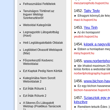
meszarosphoto.hupont.hu
Felhasználási Feltételek
1452.
Tatty Tedy
Tanulságos Történet az
Ingyen Weblap
► Elhagyni könnyű,de felej
Szerkesztésről!
maci-k.hupont.hu
Weboldal Kategóriák
1453.
Yeu Tinh
Legnagyobb Látogatottság
► Az én honlapom!
(Havi)
yeutinh.hupont.hu
Heti Leglátogatottabb Oldalak
1454.
képek a nagyvil
► Ebben a honlapban megi
Legtöbbet Olvasott Weblapok
(Mai)
miny.hupont.hu
Főszerkesztő Kedvenc
1455.
www.norbertpho
Weboldalai
► Ide írhatod maximum 250 
leírás fontos a weboldal lá
Ezt Kaptuk Pedig Nem Kértük
norbertphotography.hupon
Kategóriába Nem Sorolt
1456.
www.bichon-hav
Weboldalak 2
► Ez egy bichon havanese
Ezt Írták Rólunk 1
bichon-havanese.hupont.h
Ezt Írták Rólunk 2
1457.
Sziasztok egy eg
készitve
A Sikeres És Látogatott
Weblap (Praktikus Tanácsok
► Remélem tetszik Édes :)
1)