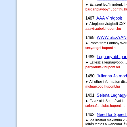
► Ez azért lett "mindenki h
bardanplayboyhuponthu.h
1487.
AAA Virágbolt
► A legjobb virágbolt XXX-
aaaviragbolt.hupont.hu
1488.
WWW.SEXYAN
► Photo from Fantasy Wor
sexyangel.hupont.hu
1489.
Legnagyobb party
► Ez lesz a legnagyobb.....
partyorultek.hupont.hu
1490.
Julianna Ja mo
► All other information dis
molnarcoco.hupont.hu
1491.
Selena Legnagy
► Ez az oldi Selenával kac
selenafanclube.hupont.hu
1492.
Need for Speed
► Ide írhatod maximum 250 
leírás fontos a weboldal lá