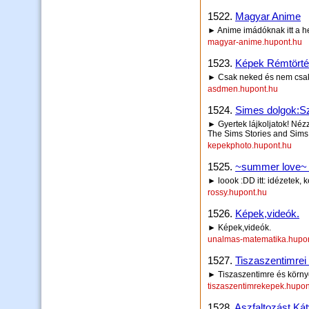
1522.
Magyar Anime
► Anime imádóknak itt a hel
magyar-anime.hupont.hu
1523.
Képek Rémtörté
► Csak neked és nem csa
asdmen.hupont.hu
1524.
Simes dolgok:Sz
► Gyertek lájkoljatok! Nézz
The Sims Stories and Sims
kepekphoto.hupont.hu
1525.
~summer love~ 
► loook :DD itt: idézetek, 
rossy.hupont.hu
1526.
Képek,videók.
► Képek,videók.
unalmas-matematika.hupo
1527.
Tiszaszentimrei
► Tiszaszentimre és körny
tiszaszentimrekepek.hupon
1528.
Aszfaltozást,Ká