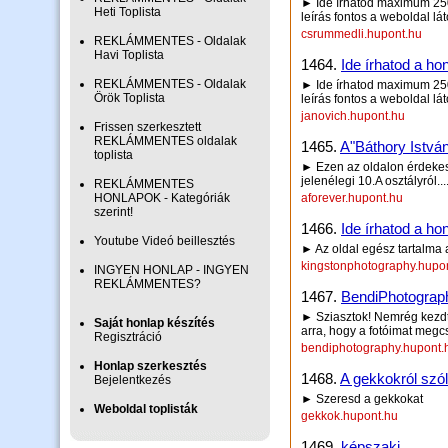
► Ide írhatod maximum 250 
Heti Toplista
leírás fontos a weboldal lá
csrummedli.hupont.hu
REKLÁMMENTES - Oldalak
Havi Toplista
1464.
Ide írhatod a hon
REKLÁMMENTES - Oldalak
► Ide írhatod maximum 250 
Örök Toplista
leírás fontos a weboldal lá
janovich.hupont.hu
Frissen szerkesztett
REKLÁMMENTES oldalak
1465.
A"Báthory István
toplista
► Ezen az oldalon érdekess
jelenélegi 10.A osztályról......
REKLÁMMENTES
HONLAPOK - Kategóriák
aforever.hupont.hu
szerint!
1466.
Ide írhatod a hon
Youtube Videó beillesztés
► Az oldal egész tartalma
kingstonphotography.hupo
INGYEN HONLAP - INGYEN
REKLÁMMENTES?
1467.
BendiPhotograp
► Sziasztok! Nemrég kezdt
Saját honlap készítés
arra, hogy a fotóimat megc
Regisztráció
bendiphotography.hupont.
Honlap szerkesztés
1468.
A gekkokról szó
Bejelentkezés
► Szeresd a gekkokat
Weboldal toplisták
gekkok.hupont.hu
1469.
képszaki