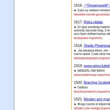
1516.
~*Dreamworld*
► Ezen az oldalon mindenfé
idezetek-versek-gondolato
1517.
Réka oldala
► Az igaz barátság hatalma
szeresd, becsüld meg, S ér
sors Ilyen értéket hamar el
budayreka.hupont.hu
1518.
Sheila Photogra
► „Ne kérdezd tőlem, mit – 
merre tartok. Csak nézd me
sheilaphotography.hupont
1519.
www.winxclubdr
► MINDEN, AMI WINX!
winxclubdressup.hupont.h
1520.
Brachna Szabol
► Gattuso
brachnaszabolcs.hupont.h
1521.
Minden ami ma
► Itt egy csomó jó képet lá
minden-ami-manga.hupont