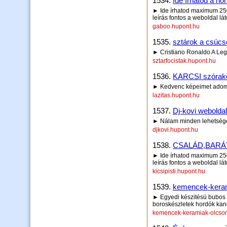
1534.
Ide írhatod a hon
► Ide írhatod maximum 250 
leírás fontos a weboldal lá
gaboo.hupont.hu
1535.
sztárok a csúcs
► Cristiano Ronaldo A Le
sztarfocistak.hupont.hu
1536.
KARCSI szórakoz
► Kedvenc képeimet adom
lazitas.hupont.hu
1537.
Dj-kovi webolda
► Nálam minden lehetség
djkovi.hupont.hu
1538.
CSALÁD,BARÁ
► Ide írhatod maximum 250 
leírás fontos a weboldal lá
kicsipisti.hupont.hu
1539.
kemencek-keram
► Egyedi készitésü bubos
boroskészletek hordók kan
kemencek-keramiak-olcson