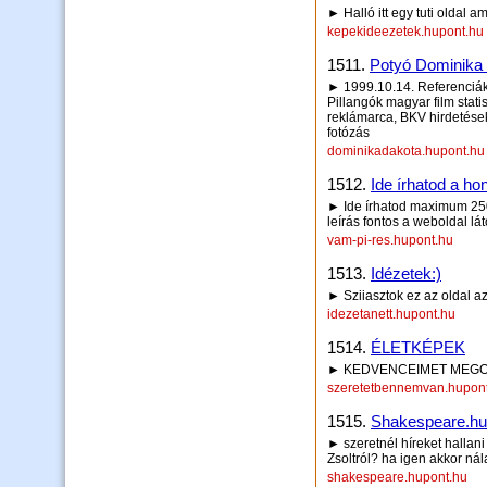
► Halló itt egy tuti oldal a
kepekideezetek.hupont.hu
1511.
Potyó Dominika 
► 1999.10.14. Referenciák
Pillangók magyar film stat
reklámarca, BKV hirdetése
fotózás
dominikadakota.hupont.hu
1512.
Ide írhatod a hon
► Ide írhatod maximum 250 
leírás fontos a weboldal lá
vam-pi-res.hupont.hu
1513.
Idézetek:)
► Sziiasztok ez az oldal az
idezetanett.hupont.hu
1514.
ÉLETKÉPEK
► KEDVENCEIMET MEGOS
szeretetbennemvan.hupon
1515.
Shakespeare.hu
► szeretnél híreket hallani
Zsoltról? ha igen akkor nála
shakespeare.hupont.hu