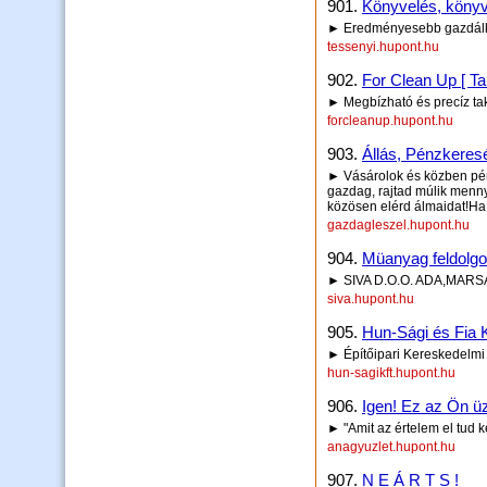
901.
Könyvelés, könyv
► Eredményesebb gazdálkod
tessenyi.hupont.hu
902.
For Clean Up [ Tak
► Megbízható és precíz tak
forcleanup.hupont.hu
903.
Állás, Pénzkeres
► Vásárolok és közben pén
gazdag, rajtad múlik menny
közösen elérd álmaidat!Ha
gazdagleszel.hupont.hu
904.
Müanyag feldolgo
► SIVA D.O.O. ADA,MARSA
siva.hupont.hu
905.
Hun-Sági és Fia K
► Építőipari Kereskedelmi é
hun-sagikft.hupont.hu
906.
Igen! Ez az Ön üzl
► "Amit az értelem el tud ké
anagyuzlet.hupont.hu
907.
N E Á R T S !