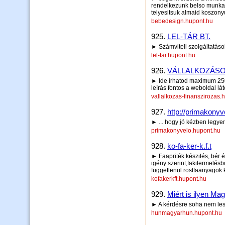
rendelkezunk belso munkal
telyesitsuk almaid koszony
bebedesign.hupont.hu
925.
LEL-TÁR BT.
► Számviteli szolgáltatáso
lel-tar.hupont.hu
926.
VÁLLALKOZÁSO
► Ide írhatod maximum 250 
leírás fontos a weboldal lá
vallalkozas-finanszirozas.
927.
http://primakonyv
► ... hogy jó kézben legye
primakonyvelo.hupont.hu
928.
ko-fa-ker-k.f.t
► Faapriték készités, bér 
igény szerint,fakitermelésb
függetlenül rostfaanyagok
kofakerkft.hupont.hu
929.
Miért is ilyen Ma
► A kérdésre soha nem les
hunmagyarhun.hupont.hu