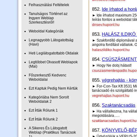
Felhasználási Feltételek
852.
Ide írhatod a honl
Tanulságos Történet az
► Ide írhatod maximum 250 
Ingyen Weblap
leírás fontos a weboldal lá
Szerkesztésről!
dnsev.hupont.hu
Weboldal Kategóriák
853.
HALÁSZ ILDIKÓ
Legnagyobb Látogatottság
► Szakfordító diplomával a
(Havi)
angolra fordítást vállalok.
halaszildiko.hupont.hu
Heti Leglátogatottabb Oldalak
854.
CSÚSZÁSMENT
Legtöbbet Olvasott Weblapok
► Hogy Ne dobj hátast!
(Mai)
csuszasmentespadlo.hupo
Főszerkesztő Kedvenc
Weboldalai
855.
végrehajtás - kön
► For-Con-Tax Kft 3531 Misk
Ezt Kaptuk Pedig Nem Kértük
tanácsadó és szolgáltató i
vegrehajtas.hupont.hu
Kategóriába Nem Sorolt
Weboldalak 2
856.
Szaktanácsadás
Ezt Írták Rólunk 1
► Ha vállalkozna, ha vállal
megoldására......
Ezt Írták Rólunk 2
szaktanacsadas.hupont.hu
A Sikeres És Látogatott
857.
KÖNYVELŐ-BÉ
Weblap (Praktikus Tanácsok
► Üdvözöljük a VERUS-200
1)