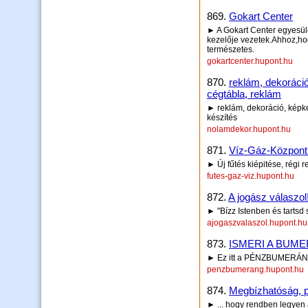
869.
Gokart Center
► A Gokart Center egyesül
kezelője vezetek.Ahhoz,hog
természetes.
gokartcenter.hupont.hu
870.
reklám, dekoráci
cégtábla, reklám
► reklám, dekoráció, képke
készítés
nolamdekor.hupont.hu
871.
Víz-Gáz-Központi 
► Új fűtés kiépitése, régi 
futes-gaz-viz.hupont.hu
872.
A jogász válaszol
► "Bízz Istenben és tartsd
ajogaszvalaszol.hupont.hu
873.
ISMERI A BUM
► Ez itt a PÉNZBUMERÁN
penzbumerang.hupont.hu
874.
Megbízhatóság, p
► ... hogy rendben legyen 