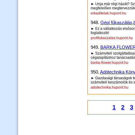
► Unja már régi házát? Sz
megfelelően megtervezzük 
erkaditelak.hupont.hu
948.
Gépi fűkaszálás,bo
► Ez a vállalkozás elsősor
foglalkozik!
profifukaszalas.hupont.hu
949.
BARKA FLOWER Pé
► Számviteli szolgáltatása
cégalapításhoz tanácsadás,
barka-flower.hupont.hu
950.
Adótechnika Könyv
► Gazdasági társaságok te
számviteli beszámolók és s
adotechnika.hupont.hu
1
2
3