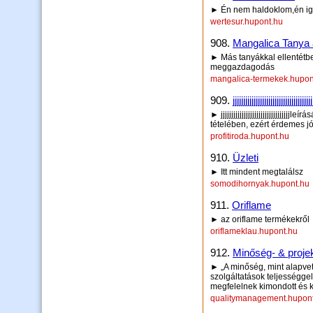
► Én nem haldoklom,én igy
wertesur.hupont.hu
908.
Mangalica Tanya 
► Más tanyákkal ellentétb
meggazdagodás
mangalica-termekek.hupon
909.
jjjjjjjjjjjjjjjjjjjjjjjjjjjjjjjjjjjjjj
► jjjjjjjjjjjjjjjjjjjjjjjjjjjjjjj
tételében, ezért érdemes j
profitiroda.hupont.hu
910.
Üzleti
► Itt mindent megtalálsz
somodihornyak.hupont.hu
911.
Oriflame
► az oriflame termékekről
oriflameklau.hupont.hu
912.
Minőség- & proj
► „A minőség, mint alapvető
szolgáltatások teljességgel
megfelelnek kimondott és 
qualitymanagement.hupon