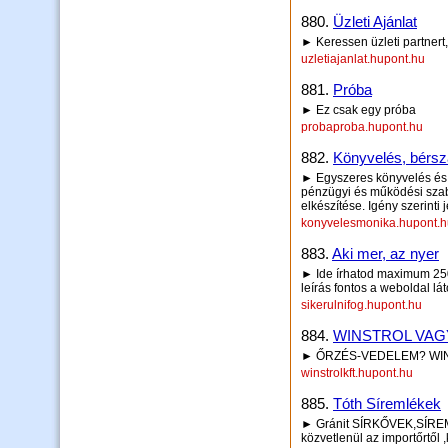
880.
Üzleti Ajánlat
► Keressen üzleti partnert
uzletiajanlat.hupont.hu
881.
Próba
► Ez csak egy próba
probaproba.hupont.hu
882.
Könyvelés, bérsz
► Egyszeres könyvelés és k
pénzügyi és működési szabá
elkészítése. Igény szerinti
konyvelesmonika.hupont.h
883.
Aki mer, az nyer
► Ide írhatod maximum 250 
leírás fontos a weboldal lá
sikerulnifog.hupont.hu
884.
WINSTROL VAG
► ŐRZÉS-VEDELEM? WIN
winstrolkft.hupont.hu
885.
Tóth Síremlékek
► Gránit SÍRKŐVEK,SÍ
közvetlenül az importőrtől