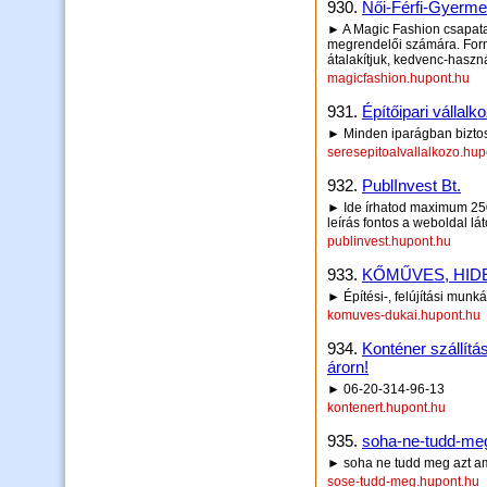
930.
Női-Férfi-Gyerm
► A Magic Fashion csapata 
megrendelői számára. Forma
átalakítjuk, kedvenc-haszná
magicfashion.hupont.hu
931.
Építőipari vállalk
► Minden iparágban biztos
seresepitoalvallalkozo.hup
932.
PublInvest Bt.
► Ide írhatod maximum 250 
leírás fontos a weboldal lá
publinvest.hupont.hu
933.
KŐMŰVES, HI
► Építési-, felújítási munká
komuves-dukai.hupont.hu
934.
Konténer szállítá
árorn!
► 06-20-314-96-13
kontenert.hupont.hu
935.
soha-ne-tudd-me
► soha ne tudd meg azt am
sose-tudd-meg.hupont.hu