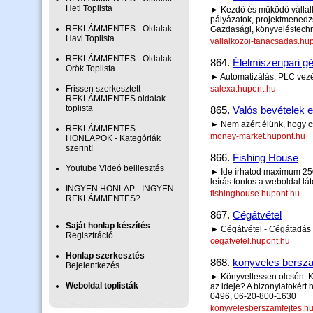
Heti Toplista
► Kezdő és működő vállal
pályázatok, projektmenedzs
REKLÁMMENTES - Oldalak
Gazdasági, könyveléstechn
Havi Toplista
vallalkozoi-tanacsadas.hu
REKLÁMMENTES - Oldalak
864.
Élelmiszeripari g
Örök Toplista
► Automatizálás, PLC vezé
Frissen szerkesztett
salexa.hupont.hu
REKLÁMMENTES oldalak
toplista
865.
Valós bevételek e
► Nem azért élünk, hogy 
REKLÁMMENTES
money-market.hupont.hu
HONLAPOK - Kategóriák
szerint!
866.
Fishing House
Youtube Videó beillesztés
► Ide írhatod maximum 250 
leírás fontos a weboldal lá
INGYEN HONLAP - INGYEN
fishinghouse.hupont.hu
REKLÁMMENTES?
867.
Cégátvétel
Saját honlap készítés
► Cégátvétel - Cégátadás 
Regisztráció
cegatvetel.hupont.hu
Honlap szerkesztés
868.
konyveles bersza
Bejelentkezés
► Könyveltessen olcsón. K
Weboldal toplisták
az ideje? A bizonylatokért
0496, 06-20-800-1630
konyvelesberszamfejtes.h