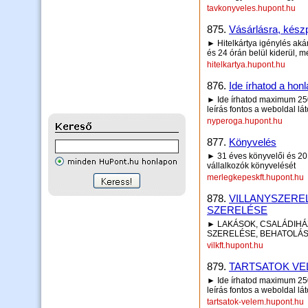
tavkonyveles.hupont.hu
875.
Vásárlásra, kész
► Hitelkártya igénylés akár
és 24 órán belül kiderül, me
hitelkartya.hupont.hu
876.
Ide írhatod a honl
► Ide írhatod maximum 250 
leírás fontos a weboldal lá
nyperoga.hupont.hu
877.
Könyvelés
► 31 éves könyvelői és 20 é
vállalkozók könyvelését
merlegkepeskft.hupont.hu
878.
VILLANYSZERE
SZERELÉSE
► LAKÁSOK, CSALÁDIHÁZ
SZERELÉSE, BEHATOLÁ
vilkft.hupont.hu
879.
TARTSATOK VEL
► Ide írhatod maximum 250 
leírás fontos a weboldal lá
tartsatok-velem.hupont.hu