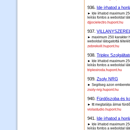
936.
Ide írhatod a honl
► Ide írhatod maximum 250 
leírás fontos a weboldal lá
djjocielectro.hupont.hu
937.
VILLANYSZERE
► maximum 250 karakter ho
weboldal látogatottá tétel
zebrekvill.hupont.hu
938.
Triplex Szolgáltat
► Ide írhatod maximum 250 
leírás fontos a weboldal lá
triplexiroda.hupont.hu
939.
Zsoly NRG
► Segitseg azon emberekne
zsoly-nrg.hupont.hu
940.
Fürdőszoba és k
► Itt megtalálja álmai fürd
violastudio.hupont.hu
941.
Ide írhatod a honl
► Ide írhatod maximum 250 
leírás fontos a weboldal lá