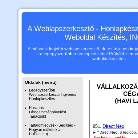
A Weblapszerkesztő - Honlapkészí
Weboldal Készítés, 
A második legjobb weblapszerkesztő, de ez teljesen ingye
itt a legegyszerűbb a honlapkészítés! Próbáld ki mo
weboldalkészítés ...
Oldalak (menü)
VÁLLALKOZÁS
Legegyszerűbb
CÉG
Weblapszerkesztő Ingyenes
Honlapkészítés
(HAVI 
Hasznos
Látogatottságnövelési
Tanácsok!
Tartalomjegyzék (Segítség -
851.
Direct Neo
Hogyan működik a
► " Direct Neo , a legjobb,
HuPont.hu)
directneo.hupont.hu