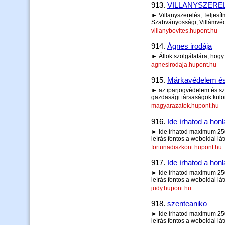
913.
VILLANYSZERE
► Villanyszerelés, Teljesít
Szabványossági, Villámvéde
villanybovites.hupont.hu
914.
Ágnes irodája
► Állok szolgálatára, hog
agnesirodaja.hupont.hu
915.
Márkavédelem és
► az iparjogvédelem és szer
gazdasági társaságok kül
magyarazatok.hupont.hu
916.
Ide írhatod a honl
► Ide írhatod maximum 250 
leírás fontos a weboldal lá
fortunadiszkont.hupont.hu
917.
Ide írhatod a honl
► Ide írhatod maximum 250 
leírás fontos a weboldal lá
judy.hupont.hu
918.
szenteaniko
► Ide írhatod maximum 250 
leírás fontos a weboldal lá