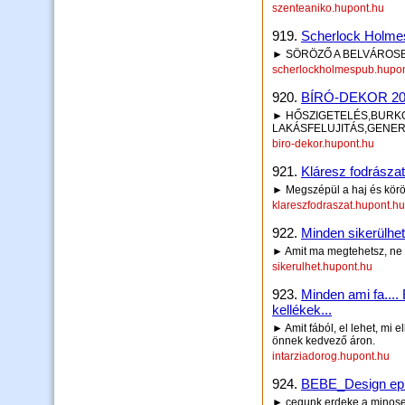
szenteaniko.hupont.hu
919.
Scherlock Holme
► SÖRÖZŐ A BELVÁROS
scherlockholmespub.hupon
920.
BÍRÓ-DEKOR 200
► HŐSZIGETELÉS,BURKO
LAKÁSFELUJITÁS,GENERÁ
biro-dekor.hupont.hu
921.
Kláresz fodrásza
► Megszépül a haj és körö
klareszfodraszat.hupont.hu
922.
Minden sikerülhe
► Amit ma megtehetsz, ne
sikerulhet.hupont.hu
923.
Minden ami fa....
kellékek...
► Amit fából, el lehet, mi 
önnek kedvező áron.
intarziadorog.hupont.hu
924.
BEBE_Design epite
► cegunk erdeke a minosegi