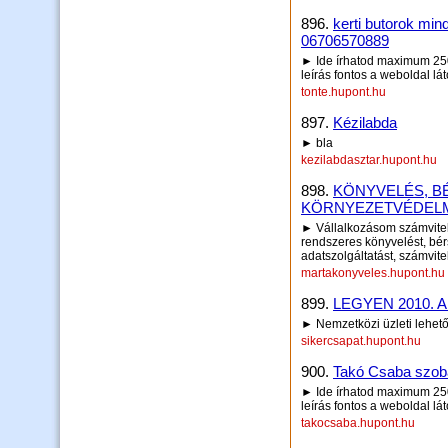
896.
kerti butorok min
06706570889
► Ide írhatod maximum 250 
leírás fontos a weboldal lá
tonte.hupont.hu
897.
Kézilabda
► bla
kezilabdasztar.hupont.hu
898.
KÖNYVELÉS, B
KÖRNYEZETVÉDELM
► Vállalkozásom számviteli
rendszeres könyvelést, bérs
adatszolgáltatást, számvitel
martakonyveles.hupont.hu
899.
LEGYEN 2010. 
► Nemzetközi üzleti lehető
sikercsapat.hupont.hu
900.
Takó Csaba szoba
► Ide írhatod maximum 250 
leírás fontos a weboldal lá
takocsaba.hupont.hu