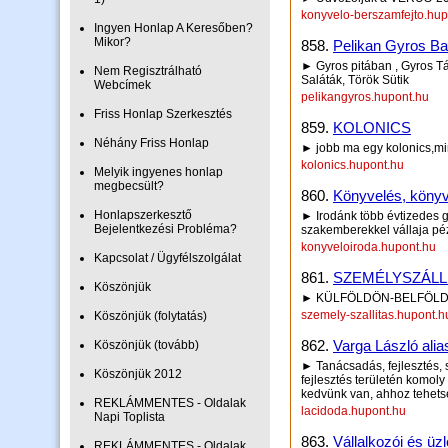
konyvelo-berszamfejto.hup
Ingyen Honlap A Keresőben?
Mikor?
858.
Pelikan Gyros Ba
► Gyros pitában , Gyros Tá
Nem Regisztrálható
Saláták, Török Sütik
Webcímek
pelikangyros.hupont.hu
Friss Honlap Szerkesztés
859.
KOLONICS
Néhány Friss Honlap
► jobb ma egy kolonics,min
kolonics.hupont.hu
Melyik ingyenes honlap
megbecsült?
860.
Könyvelés, könyv
Honlapszerkesztő
► Irodánk több évtizedes g
Bejelentkezési Probléma?
szakemberekkel vállaja pé
konyveloiroda.hupont.hu
Kapcsolat / Ügyfélszolgálat
861.
SZEMÉLYSZÁLL
Köszönjük
► KÜLFÖLDÖN-BELFÖL
szemely-szallitas.hupont.h
Köszönjük (folytatás)
862.
Varga László ali
Köszönjük (tovább)
► Tanácsadás, fejlesztés, s
Köszönjük 2012
fejlesztés területén komoly 
kedvünk van, ahhoz tehets
REKLÁMMENTES - Oldalak
lacidoda.hupont.hu
Napi Toplista
863.
Vállalkozói és üzl
REKLÁMMENTES - Oldalak