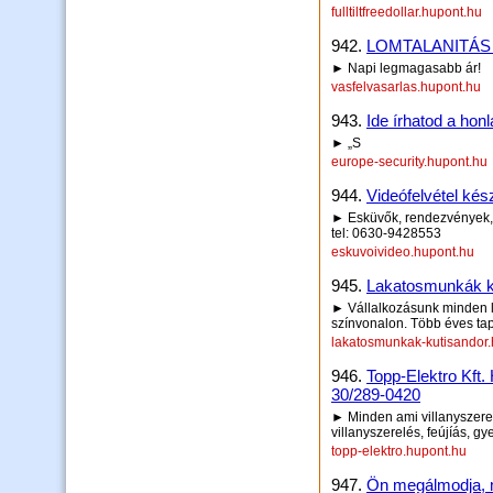
fulltiltfreedollar.hupont.hu
942.
LOMTALANITÁS
► Napi legmagasabb ár!
vasfelvasarlas.hupont.hu
943.
Ide írhatod a honl
► „S
europe-security.hupont.hu
944.
Videófelvétel kés
► Esküvők, rendezvények, 
tel: 0630-9428553
eskuvoivideo.hupont.hu
945.
Lakatosmunkák ko
► Vállalkozásunk minden l
színvonalon. Több éves tapa
lakatosmunkak-kutisandor
946.
Topp-Elektro Kft.
30/289-0420
► Minden ami villanyszerelé
villanyszerelés, feújíás, 
topp-elektro.hupont.hu
947.
Ön megálmodja, m