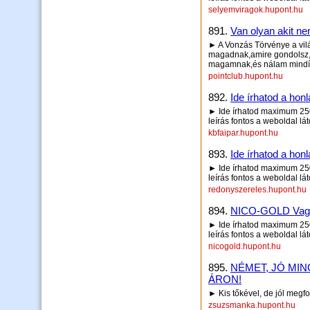
selyemviragok.hupont.hu
891.
Van olyan akit ne
► A Vonzás Törvénye a vil
magadnak,amire gondolsz,l
magamnak,és nálam mindíg 
pointclub.hupont.hu
892.
Ide írhatod a honl
► Ide írhatod maximum 250 
leírás fontos a weboldal lá
kbfaipar.hupont.hu
893.
Ide írhatod a honl
► Ide írhatod maximum 250 
leírás fontos a weboldal lá
redonyszereles.hupont.hu
894.
NICO-GOLD Vagyo
► Ide írhatod maximum 250 
leírás fontos a weboldal lá
nicogold.hupont.hu
895.
NÉMET, JÓ MI
ÁRON!
► Kis tőkével, de jól megfo
zsuzsmanka.hupont.hu