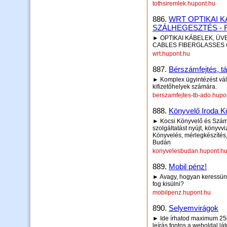
tothsiremlek.hupont.hu
886.
WRT OPTIKAI K
SZÁLHEGESZTÉS - Fib
► OPTIKAI KÁBELEK, ÜV
CABLES FIBERGLASSES w
wrt.hupont.hu
887.
Bérszámfejtés, tá
► Komplex ügyintézést váll
kifizetőhelyek számára.
berszamfejtes-tb-ado.hupo
888.
Könyvelő Iroda K
► Kocsi Könyvelő és Számvit
szolgáltatást nyújt, könyvv
Könyvelés, mérlegkészítés
Budán
konyvelesbudan.hupont.h
889.
Mobil pénz!
► Avagy, hogyan keressünk
fog kisülni?
mobilpenz.hupont.hu
890.
Selyemvirágok
► Ide írhatod maximum 250 
leírás fontos a weboldal lá