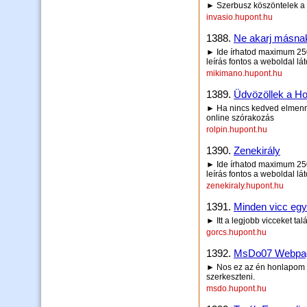
► Szerbusz köszöntelek a
invasio.hupont.hu
1388.
Ne akarj másnak
► Ide írhatod maximum 250 
leírás fontos a weboldal lá
mikimano.hupont.hu
1389.
Üdvözöllek a H
► Ha nincs kedved elmenni b
online szórakozás
rolpin.hupont.hu
1390.
Zenekirály
► Ide írhatod maximum 250 
leírás fontos a weboldal lá
zenekiraly.hupont.hu
1391.
Minden vicc egy
► Itt a legjobb vicceket ta
gorcs.hupont.hu
1392.
MsDo07 Webpa
► Nos ez az én honlapom a
szerkeszteni.
msdo.hupont.hu