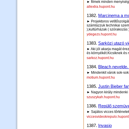
► filmek minden menyisé
allextra.hupont.hu
1382.
Marcinema a mo
► Projektoros vetítőszolgál
számlázzuk technikai szemé
),kultúrházak ( szórakozás
ydegezs.hupont.hu
1383.
Sarközi utazó 
► Aki jól akarja magát ére
és környékét.Kicsiknek és
sarkoz.hupont.hu
1384.
Bleach nevelde.
► Mindenkit várok sok-sok s
motium.hupont.hu
1385.
Justin Bieber fa
► Nagyon király mindenki n
szuszykah.hupont.hu
1386.
Repülő szemüveg
► Sajátos vicces tőrténete
viccesvideokrepulo.hupont
1387.
Invasio