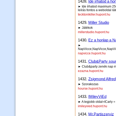
1428.
Ide írhatod a hon
► Ide írhatod maximum 250 
leírás fontos a weboldal lá
tecktonikiller.hupont.hu
1429.
Miller Studio
► Játékok
millerstudio.hupont.hu
1430.
Ez a honlap a 
►
NapVicce,NapVicce,NapVi
napvicce.hupont.hu
1431.
Club&Party soun
► Club&party zenék nap m
ezazna.hupont.hu
1432.
Zsigmond Alfred
► Szorakozas
hourse.hupont.hu
1433.
IMileyViEd
► A legjobb oldal=ICarly =
imileyvied.hupont.hu
1434.
Mr.Partiszerviz