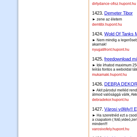
dirtydance-ofisz.hupont.hu
1423.
Demeter Tibor
► zene az életem
demtibi.hupont.hu
1424.
Wold Of Tanks M
► Nem mindig a legerősebb
akarnak!
nyugatifront.hupont.hu
1425.
freedownload m
► Ide írhatod maximum 250 
leírás fontos a weboldal lá
mukamaki.hupont.hu
1426.
DEBRA DEKOR
► Akit párodul melléd rend
álmod valósággá válik, Akk
debradekor.hupont.hu
1427.
Városi vőfély!! 
► Ha szeretnéd ezt a csodá
a csapatom ( fotó,videó,z
minden!!!
varosivofely.hupont.hu