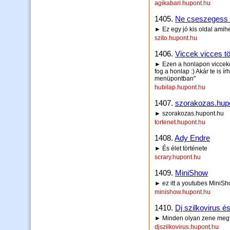
agikabari.hupont.hu
1405.
Ne cseszegess 
► Ez egy jó kis oldal amih
szito.hupont.hu
1406.
Viccek vicces tö
► Ezen a honlapon vicceket
fog a honlap :) Akár te is í
menüpontban"
hubilap.hupont.hu
1407.
szorakozas.hup
► szorakozas.hupont.hu
tortenet.hupont.hu
1408.
Ady Endre
► És élet története
scrary.hupont.hu
1409.
MiniShow
► ez itt a youtubes MiniS
minishow.hupont.hu
1410.
Dj szilkovirus é
► Minden olyan zene megta
djszilkovirus.hupont.hu