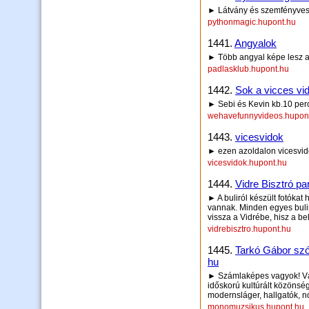
► Látvány és szemfényvesz
pythonmagic.hupont.hu
1441.
Angyalok
► Több angyal képe lesz a
padlasklub.hupont.hu
1442.
Sok a vicces vi
► Sebi és Kevin kb.10 pe
wehavefunnyvideos.hupon
1443.
vicesvidok
► ezen azoldalon vicesvid
vicesvidok.hupont.hu
1444.
Vidre Bisztró par
► A buliról készült fotókat h
vannak. Minden egyes buliró
vissza a Vidrébe, hisz a bel
vidrebisztro.hupont.hu
1445.
Tarkó Gábor szó
hu
► Számlaképes vagyok! Vál
időskorú kultúrált közönsé
modernsláger, hallgatók, n
monomuzsikus.hupont.hu