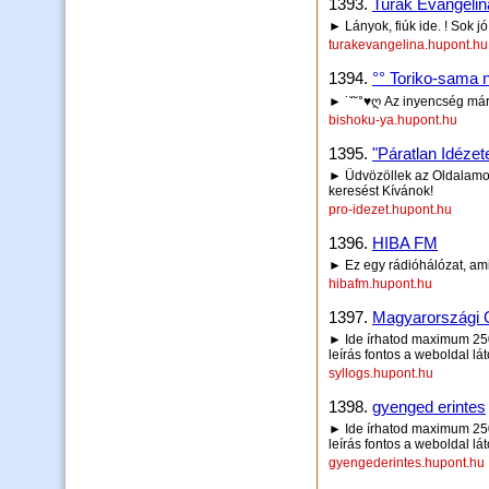
1393.
Turák Evangelina
► Lányok, fiúk ide. ! Sok jó
turakevangelina.hupont.hu
1394.
°° Toriko-sama 
► ˙ˇ˘°♥ღ Az inyencség már 
bishoku-ya.hupont.hu
1395.
"Páratlan Idézet
► Üdvözöllek az Oldalamon! 
keresést Kívánok!
pro-idezet.hupont.hu
1396.
HIBA FM
► Ez egy rádióhálózat, amit
hibafm.hupont.hu
1397.
Magyarországi G
► Ide írhatod maximum 250 
leírás fontos a weboldal lá
syllogs.hupont.hu
1398.
gyenged erintes
► Ide írhatod maximum 250 
leírás fontos a weboldal lá
gyengederintes.hupont.hu