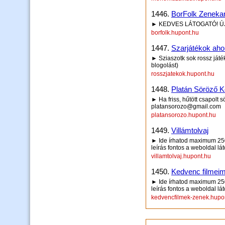
1446.
BorFolk Zenekar
► KEDVES LÁTOGATÓ! ÚJ
borfolk.hupont.hu
1447.
Szarjátékok ahol
► Sziaszotk sok rossz játé
blogolást)
rosszjatekok.hupont.hu
1448.
Platán Söröző Ke
► Ha friss, hűtött csapolt s
platansorozo@gmail.com
platansorozo.hupont.hu
1449.
Villámtolvaj
► Ide írhatod maximum 250 
leírás fontos a weboldal lá
villamtolvaj.hupont.hu
1450.
Kedvenc filmei
► Ide írhatod maximum 250 
leírás fontos a weboldal lá
kedvencfilmek-zenek.hupo