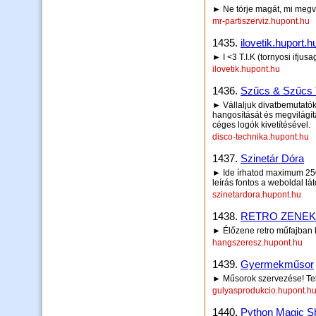
► Ne törje magát, mi megvaló
mr-partiszerviz.hupont.hu
1435.
ilovetik.huport.h
► I <3 T.I.K (tornyosi ifju
ilovetik.hupont.hu
1436.
Szűcs & Szűcs 
► Vállaljuk divatbemutatók,
hangosítását és megvilágít
céges logók kivetítésével.
disco-technika.hupont.hu
1437.
Szinetár Dóra
► Ide írhatod maximum 250 
leírás fontos a weboldal lá
szinetardora.hupont.hu
1438.
RETRO ZENEKA
► Élőzene retro műfajban 
hangszeresz.hupont.hu
1439.
Gyermekműsor
► Műsorok szervezése! Te
gulyasprodukcio.hupont.h
1440.
Python Magic 