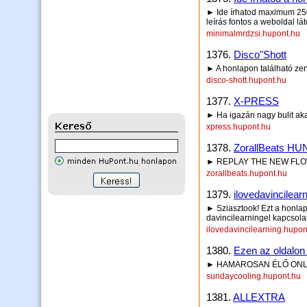
► Ide írhatod maximum 250 
leírás fontos a weboldal lá
minimalmrdzsi.hupont.hu
1376.
Disco"Shott
► A honlapon található zen
disco-shott.hupont.hu
1377.
X-PRESS
► Ha igazán nagy bulit aka
xpress.hupont.hu
1378.
ZorallBeats H
► REPLAY THE NEW FL
zorallbeats.hupont.hu
1379.
ilovedavincilear
► Sziasztook! Ezt a honlapo
davincilearningel kapcsola
ilovedavincilearning.hupon
1380.
Ezen az oldalon 
► HAMAROSAN ÉLŐ ONLI
sundaycooling.hupont.hu
1381.
ALLEXTRA