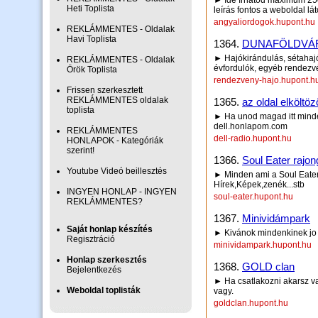
► Ide írhatod maximum 250 
Heti Toplista
leírás fontos a weboldal lá
angyaliordogok.hupont.hu
REKLÁMMENTES - Oldalak
Havi Toplista
1364.
DUNAFÖLDVÁR 
► Hajókirándulás, sétahaj
REKLÁMMENTES - Oldalak
évfordulók, egyéb rendez
Örök Toplista
rendezveny-hajo.hupont.h
Frissen szerkesztett
REKLÁMMENTES oldalak
1365.
az oldal elköltöz
toplista
► Ha unod magad itt minden
dell.honlapom.com
REKLÁMMENTES
dell-radio.hupont.hu
HONLAPOK - Kategóriák
szerint!
1366.
Soul Eater rajon
Youtube Videó beillesztés
► Minden ami a Soul Eater-
Hírek,Képek,zenék...stb
INGYEN HONLAP - INGYEN
soul-eater.hupont.hu
REKLÁMMENTES?
1367.
Minividámpark
Saját honlap készítés
► Kivánok mindenkinek jo 
Regisztráció
minividampark.hupont.hu
Honlap szerkesztés
1368.
GOLD clan
Bejelentkezés
► Ha csatlakozni akarsz va
Weboldal toplisták
vagy.
goldclan.hupont.hu