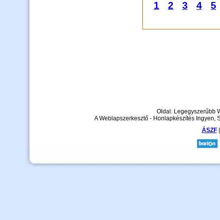
1
2
3
4
5
Oldal: Legegyszerűbb 
A Weblapszerkesztő - Honlapkészítés Ingyen, 
ÁSZF