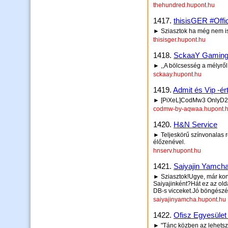
thehundred.hupont.hu
1417.
thisisGER #Offic
► Sziasztok ha még nem is
thisisger.hupont.hu
1418.
SckaaY Gamin
► ,,A bölcsesség a mélyről 
sckaay.hupont.hu
1419.
Admit és Vip -ért
► [PiXeL]CodMw3 OnlyD2 
codmw-by-aqwaa.hupont.
1420.
H&N Service
► Teljeskörű színvonalas 
élőzenével.
hnserv.hupont.hu
1421.
Saiyajin Yamch
► Sziasztok!Ugye, már ko
Saiyajinként?Hát ez az olda
DB-s vicceket.Jó böngészé
saiyajinyamcha.hupont.hu
1422.
Ofisz Egyesület
► "Tánc közben az lehetsz,