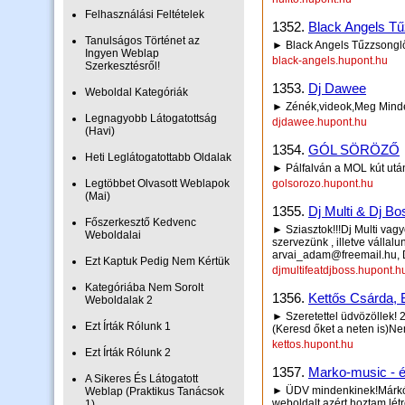
Felhasználási Feltételek
1352.
Black Angels Tű
Tanulságos Történet az
► Black Angels Tűzzsonglő
Ingyen Weblap
black-angels.hupont.hu
Szerkesztésről!
1353.
Dj Dawee
Weboldal Kategóriák
► Zénék,videok,Meg Mind
Legnagyobb Látogatottság
djdawee.hupont.hu
(Havi)
1354.
GÓL SÖRÖZŐ
Heti Leglátogatottabb Oldalak
► Pálfalván a MOL kút után
Legtöbbet Olvasott Weblapok
golsorozo.hupont.hu
(Mai)
1355.
Dj Multi & Dj B
Főszerkesztő Kedvenc
► Sziasztok!!!Dj Multi vagyo
Weboldalai
szervezünk , illetve vállalu
arvai_adam@freemail.hu, D
Ezt Kaptuk Pedig Nem Kértük
djmultifeatdjboss.hupont.h
Kategóriába Nem Sorolt
1356.
Kettős Csárda, 
Weboldalak 2
► Szeretettel üdvözöllek! 
Ezt Írták Rólunk 1
(Keresd őket a neten is)Ne
kettos.hupont.hu
Ezt Írták Rólunk 2
1357.
Marko-music - é
A Sikeres És Látogatott
► ÜDV mindenkinek!Márkó v
Weblap (Praktikus Tanácsok
weboldalt azért hoztam lét
1)