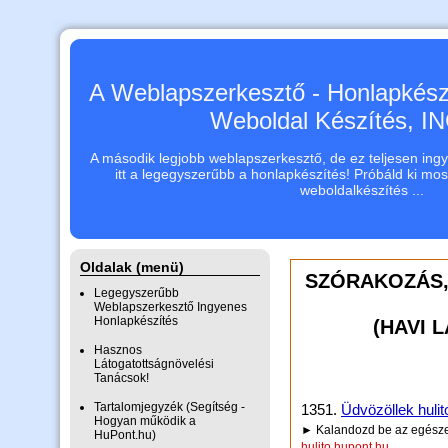
A Weblapszerkesztő - Honlapkészí
Weboldal Készítés, 
A második legjobb weblapszerkesztő, de ez teljesen ingye
itt a legegyszerűbb a honlapkészítés! Próbáld ki mo
weboldalkészítés ...
Oldalak (menü)
SZÓRAKOZÁS,
Legegyszerűbb
Weblapszerkesztő Ingyenes
Honlapkészítés
(HAVI 
Hasznos
Látogatottságnövelési
Tanácsok!
Tartalomjegyzék (Segítség -
1351.
Üdvözöllek hulit
Hogyan működik a
► Kalandozd be az egésze
HuPont.hu)
hulito.hupont.hu