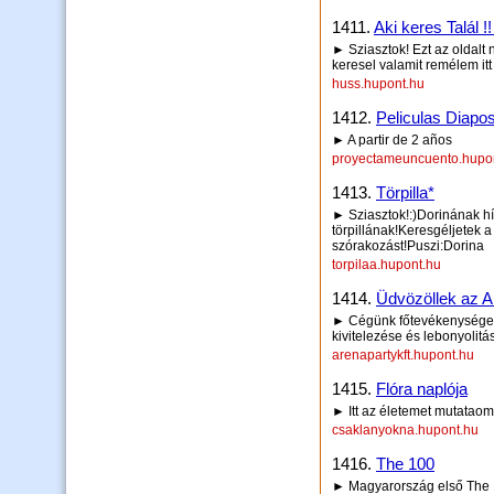
1411.
Aki keres Talál !!
► Sziasztok! Ezt az oldalt
keresel valamit remélem it
huss.hupont.hu
1412.
Peliculas Diapos
► A partir de 2 años
proyectameuncuento.hupo
1413.
Törpilla*
► Sziasztok!:)Dorinának hí
törpillának!Keresgéljetek a 
szórakozást!Puszi:Dorina
torpilaa.hupont.hu
1414.
Üdvözöllek az A
► Cégünk főtevékenysége:
kivitelezése és lebonyolitá
arenapartykft.hupont.hu
1415.
Flóra naplója
► Itt az életemet mutataom
csaklanyokna.hupont.hu
1416.
The 100
► Magyarország első The 1