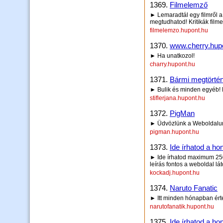
1369.
Filmelemző
► Lemaradtál egy filmről a 
megtudhatod! Kritikák film
filmelemzo.hupont.hu
1370.
www.cherry.hupo
► Ha unatkozol!
charry.hupont.hu
1371.
Bármi megtörtén
► Bulik és minden egyéb! E
stiflerjana.hupont.hu
1372.
PigMan
► Üdvözlünk a Weboldalun
pigman.hupont.hu
1373.
Ide írhatod a hon
► Ide írhatod maximum 250 
leírás fontos a weboldal lá
kockadj.hupont.hu
1374.
Naruto Fanatic
► Itt minden hónapban érte
narutofanatik.hupont.hu
1375.
Ide írhatod a hon