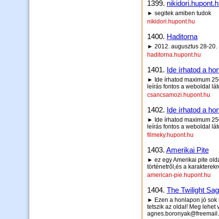
1399.
nikidori.hupont.
► segitek amiben tudok
nikidori.hupont.hu
1400.
Haditorna
► 2012. augusztus 28-20.
haditorna.hupont.hu
1401.
Ide írhatod a hon
► Ide írhatod maximum 250 
leírás fontos a weboldal lá
csancsamozi.hupont.hu
1402.
Ide írhatod a hon
► Ide írhatod maximum 250 
leírás fontos a weboldal lá
filmeky.hupont.hu
1403.
Amerikai Pite
► ez egy Amerikai pite olda
történetről,és a karakterekr
american-pie.hupont.hu
1404.
The Twilight Saga
► Ezen a honlapon jó sok k
tetszik az oldal! Meg lehe
agnes.boronyak@freemail