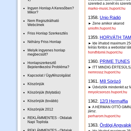
szereted a zenét és szerets
Ingyen Honlap A Keresőben?
marko-music.hupont.hu
Mikor?
1358.
Unio Rádió
Nem Regisztrálható
► Zene amikor akarod
Webcímek
uniofm.hupont.hu
Friss Honlap Szerkesztés
1359.
HORVÁTH TAM
Néhány Friss Honlap
► Ide írhatod maximum 250 
leírás fontos a weboldal lá
Melyik ingyenes honlap
horvthtomii.hupont.hu
megbecsült?
1360.
PRIME TUNES
Honlapszerkesztő
Bejelentkezési Probléma?
► ITT MINDIG ÉRTESÜLS
nemrossz.hupont.hu
Kapcsolat / Ügyfélszolgálat
1361.
M8 Söröző
Köszönjük
► Üdvözlök mindenkit az 
mnyolcsorozo.hupont.hu
Köszönjük (folytatás)
1362.
12/3 Hermaffia
Köszönjük (tovább)
► A HERMAN OTTÓ GIMNÁZI
Köszönjük 2012
jársz.
perharom.hupont.hu
REKLÁMMENTES - Oldalak
Napi Toplista
1363.
Ördögi Angyalo
REKLÁMMENTES - Oldalak