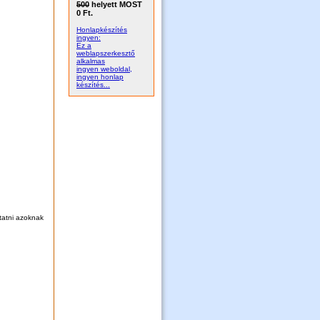
500
helyett MOST
0 Ft.
Honlapkészítés
ingyen:
Ez a
weblapszerkesztő
alkalmas
ingyen weboldal,
ingyen honlap
készítés...
tatni azoknak