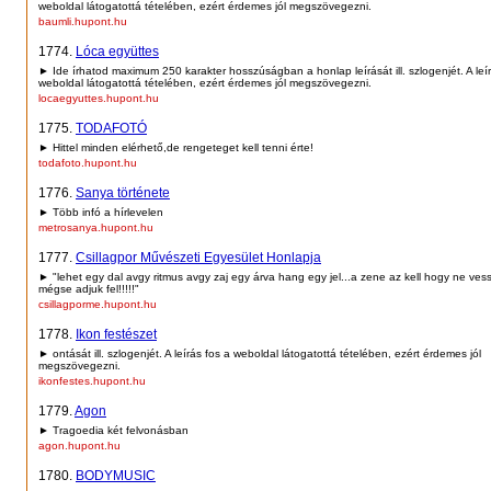
weboldal látogatottá tételében, ezért érdemes jól megszövegezni.
baumli.hupont.hu
1774.
Lóca együttes
► Ide írhatod maximum 250 karakter hosszúságban a honlap leírását ill. szlogenjét. A leí
weboldal látogatottá tételében, ezért érdemes jól megszövegezni.
locaegyuttes.hupont.hu
1775.
TODAFOTÓ
► Hittel minden elérhető,de rengeteget kell tenni érte!
todafoto.hupont.hu
1776.
Sanya története
► Több infó a hírlevelen
metrosanya.hupont.hu
1777.
Csillagpor Művészeti Egyesület Honlapja
► "lehet egy dal avgy ritmus avgy zaj egy árva hang egy jel...a zene az kell hogy ne ves
mégse adjuk fel!!!!!"
csillagporme.hupont.hu
1778.
Ikon festészet
► ontását ill. szlogenjét. A leírás fos a weboldal látogatottá tételében, ezért érdemes jól
megszövegezni.
ikonfestes.hupont.hu
1779.
Agon
► Tragoedia két felvonásban
agon.hupont.hu
1780.
BODYMUSIC