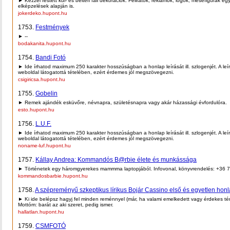
► Kézzel festett kül- és beltéri fali dekorációk. Feliratok, reklámok, logók, mesefigurák eg
elképzelések alapján is.
jokerdeko.hupont.hu
1753.
Festmények
► --
bodakanita.hupont.hu
1754.
Bandi Fotó
► Ide írhatod maximum 250 karakter hosszúságban a honlap leírását ill. szlogenjét. A leí
weboldal látogatottá tételében, ezért érdemes jól megszövegezni.
csigiricsa.hupont.hu
1755.
Gobelin
► Remek ajándék esküvőre, névnapra, születésnapra vagy akár házassági évfordulóra.
esto.hupont.hu
1756.
L.U.F.
► Ide írhatod maximum 250 karakter hosszúságban a honlap leírását ill. szlogenjét. A leí
weboldal látogatottá tételében, ezért érdemes jól megszövegezni.
noname-luf.hupont.hu
1757.
Kállay Andrea: Kommandós B@rbie élete és munkássága
► Történetek egy háromgyerekes mammma laptopjából. Infovonal, könyvrendelés: +36 
kommandosbarbie.hupont.hu
1758.
A szépreményű szkeptikus lírikus Bojár Cassino első és egyetlen honl
► Ki ide belépsz hagyj fel minden reménnyel (már, ha valami emelkedett vagy érdekes té
Mottóm: barát az aki szeret, pedig ismer.
hallatlan.hupont.hu
1759.
CSMFOTÓ