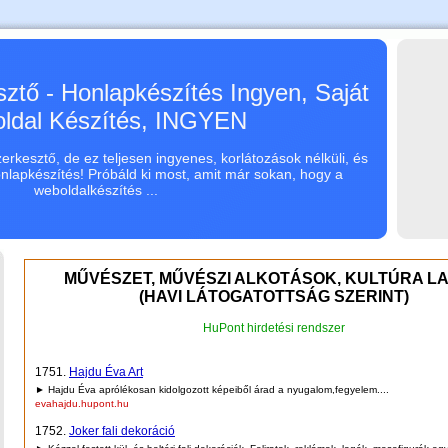
ztő - Honlapkészítés Ingyen, Saját
ldal Készítés, INGYEN
rkesztő, de ez teljesen ingyenes, korlátozások nélküli, és
onlapkészítés! Próbáld ki most, amit már sokan, hogy a
weboldalkészítés ...
MŰVÉSZET, MŰVÉSZI ALKOTÁSOK, KULTÚRA LA
(HAVI LÁTOGATOTTSÁG SZERINT)
HuPont hirdetési rendszer
1751.
Hajdu Éva Art
► Hajdu Éva aprólékosan kidolgozott képeiből árad a nyugalom,fegyelem....
evahajdu.hupont.hu
1752.
Joker fali dekoráció