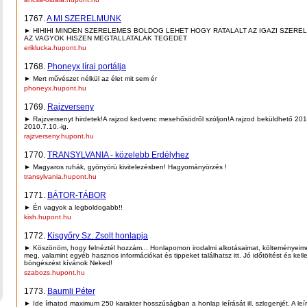
1767.
A MI SZERELMUNK
► HIHIHI MINDEN SZERELEMES BOLDOG LEHET HOGY RATALALT AZ IGAZI SZERE
AZ VAGYOK HISZEN MEGTALLATALAK TEGEDET
eriklucka.hupont.hu
1768.
Phoneyx lírai portálja
► Mert művészet nélkül az élet mit sem ér
phoneyx.hupont.hu
1769.
Rajzverseny
► Rajzversenyt hirdetek!A rajzod kedvenc mesehősödről szóljon!A rajzod beküldhető 201
2010.7.10.-ig.
rajzverseny.hupont.hu
1770.
TRANSYLVANIA - közelebb Erdélyhez
► Magyaros ruhák, gyönyörü kivitelezésben! Hagyományörzés !
transylvania.hupont.hu
1771.
BÁTOR-TÁBOR
► Én vagyok a legboldogabb!!
kish.hupont.hu
1772.
Kisgyőry Sz. Zsolt honlapja
► Köszönöm, hogy felnéztél hozzám... Honlapomon irodalmi alkotásaimat, költeményeime
meg, valamint egyéb hasznos információkat és tippeket találhatsz itt. Jó időtöltést és kel
böngészést kívánok Neked!
szabozs.hupont.hu
1773.
Baumli Péter
► Ide írhatod maximum 250 karakter hosszúságban a honlap leírását ill. szlogenjét. A leí