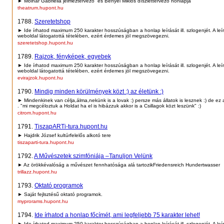
► Molnár Gabriella jelmeztervező és Bényei Miklós díszlettervező honlapja
theatrum.hupont.hu
1788.
Szeretetshop
► Ide írhatod maximum 250 karakter hosszúságban a honlap leírását ill. szlogenjét. A leí
weboldal látogatottá tételében, ezért érdemes jól megszövegezni.
szeretetshop.hupont.hu
1789.
Rajzok, fényképek, egyebek
► Ide írhatod maximum 250 karakter hosszúságban a honlap leírását ill. szlogenjét. A leí
weboldal látogatottá tételében, ezért érdemes jól megszövegezni.
evirajzok.hupont.hu
1790.
Mindig minden körülmények közt :) az életünk :)
► Mindenkinek van célja,álma,nekünk is a lovak :) persze más állatok is lesznek :) de ez a
. "mi megcéloztuk a Holdat ha el is hibázzuk akkor is a Csillagok közt leszünk" :)
citrom.hupont.hu
1791.
TiszapARTi-tura.hupont.hu
► Hajdrik József kultúrfelelős alkotó tere
tiszaparti-tura.hupont.hu
1792.
A Művészetek szimfóniája –Tanuljon Velünk
► Az örökkévalóság a művészet fennhatósága alá tartozikFriedensreich Hundertwasser
trillazz.hupont.hu
1793.
Oktató programok
► Saját fejlsztésű oktató programok.
myprorams.hupont.hu
1794.
Ide írhatod a honlap főcímét, ami legfeljebb 75 karakter lehet!
► Ide írhatod maximum 250 karakter hosszúságban a honlap leírását ill. szlogenjét. A leí