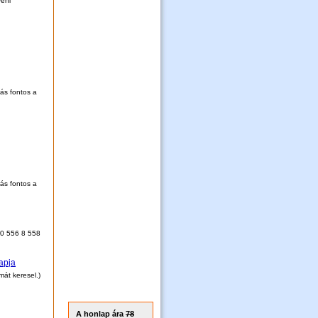
yéni
rás fontos a
rás fontos a
70 556 8 558
apja
mát keresel.)
A honlap ára
78