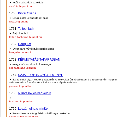
► fotóim láthatóak az oldalon
csmfoto.hupont.hu
1760.
Kirvai Csaba
► Ez az oldal Leonardo-ról szól!
kirvai.hupont.hu
1761.
Tattoo flash
► Rajzolj te is !
tattoo-flashdrive.hupont.hu
1762.
Hangulat
► -Avangard művész,és kortárs zene-
hangulat.hupont.hu
1763.
KÉPMUTATÁS TAKARÁSBAN
► avagy művészek sokoldalúsága
kepmutatas.hupont.hu
1764.
SAJÁT FOTOK GYÜJTEMÉNYE
► Ez az oldal olyan képek gyüjteménye melyeket én készitettem és itt szeretném megmu
akik szeretik a fotozást és mind azt ami szép és érdekes
jezecse.hupont.hu
1765.
A Tintások és kedvelőik
► .
hbtattoo.hupont.hu
1766.
Leszámolható minták
► Keresztszemes és goblein minták egy csokorban
ancsa-oldala.hupont.hu