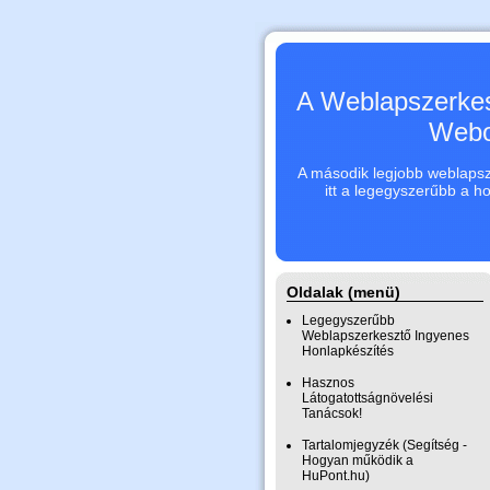
A Weblapszerkes
Webo
A második legjobb weblapsze
itt a legegyszerűbb a h
Oldalak (menü)
Legegyszerűbb
Weblapszerkesztő Ingyenes
Honlapkészítés
Hasznos
Látogatottságnövelési
Tanácsok!
Tartalomjegyzék (Segítség -
Hogyan működik a
HuPont.hu)