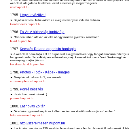
weboldal látogatottá tételében, ezért érdemes jól megszövegezni.
rms.hupont.hu
1795.
Légy üdvözölve!
► Saját készítésű fülbevalóim és üvegfestményeim virtuális tárháza
kreativnoemi.hupont.hu
1796.
Fa-Art A bútorvilág fantáziája
► "Minden fában ott van az élet ahogy minden gyermek álmában"
fa-art.hupont.hu
1797.
Kecskés Roland orgonista honlapja
► A weboldal bemutatja azt az orgonistát,aki gyermekként egy tangóharmónika billentyűi
hangokat dédszülei vidéki parasztházában,majd kamaszként már a Váci Székesegyház
versenyorgonáján játszott...
kecskesroland.hupont.hu
1798.
Photos - Fotók - Képek - Images
► Szép képek, városokról, emberekről
suzanna-photos.hupont.hu
1799.
Portré készítés
► olcsóbban, mint mások :)
portree.hupont.hu
1800.
Latinovits Zoltán
► "A színész gyermekségét az időben és térben kiterítő tudatos játszó ember."
latinovitszoltan.hupont.hu
1801.
http://szerelmesen.hupont.hu
► Ide írhatod maximum 250 karakter hosszúságban a honlap leírását ill. szlogenjét. A leí