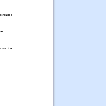
rás fontos a
ikat
aragászatban