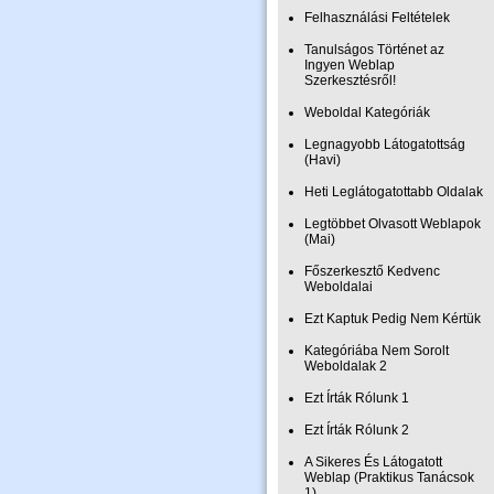
Felhasználási Feltételek
Tanulságos Történet az
Ingyen Weblap
Szerkesztésről!
Weboldal Kategóriák
Legnagyobb Látogatottság
(Havi)
Heti Leglátogatottabb Oldalak
Legtöbbet Olvasott Weblapok
(Mai)
Főszerkesztő Kedvenc
Weboldalai
Ezt Kaptuk Pedig Nem Kértük
Kategóriába Nem Sorolt
Weboldalak 2
Ezt Írták Rólunk 1
Ezt Írták Rólunk 2
A Sikeres És Látogatott
Weblap (Praktikus Tanácsok
1)