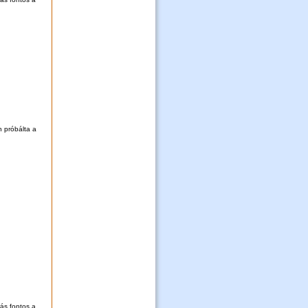
n próbálta a
rás fontos a