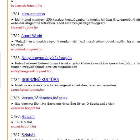
► .
bodymusic.hupont.hu
1781.
Idea-art tattoo
► Ide írhatod maximum 250 karakter hosszúságban a honlap leírását ill. szlogenjét. A leí
weboldal látogatottá tételében, ezért érdemes jól megszövegezni.
idea-art.hupont.hu
1782.
Angel World
► "Félszárnyú angyalok vagyunk mindannyian; ezért csak akkor tudunk repülni, ha a más
átöleljük."
angelworld.hupont.hu
1783.
Nagy hagyományú fa faragás
► Holzschnitzerei Siebenbürgen / tevékenységi köröm és munkáim igen sokrétűek....a f
minden megvalósítható amit Ön megállmodott
erdelyifaragasok.hupont.hu
1784.
SOKSZÍNŰ KULTÚRA
► A kultúra a szivárvány sokszínűségével átível időn, téren és nemzeten.
csepelkultur.hupont.hu
1785.
Versek,Tőrténetek,Ídézetek
► Szerelem Az Élet...Ha Szerelem Nincs Élet Sincs :D Szerkesztés Alatt
veerseek.hupont.hu
1786.
RotcarT
► Truck & Roll
rotcart.hupont.hu
1787.
Színház