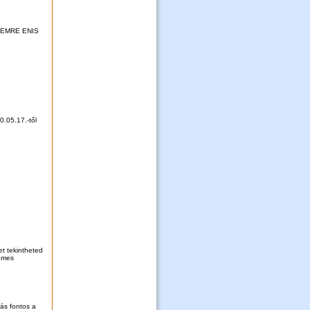
LEMRE ENIS
0.05.17.-től
t tekintheted
lemes
rás fontos a