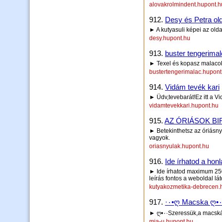
alovakrolmindent.hupont.h
912.
Desy és Petra old
► A kutyasuli képei az olda
desy.hupont.hu
913.
buster tengerima
► Texel és kopasz malaco
bustertengerimalac.hupont
914.
Vidám tevék kari
► Üdv,tevebarát!Ez itt a Vi
vidamtevekkari.hupont.hu
915.
AZ ÓRIÁSOK B
► Betekinthetsz az óriásny
vagyok.
oriasnyulak.hupont.hu
916.
Ide írhatod a honl
► Ide írhatod maximum 250 
leírás fontos a weboldal lá
kutyakozmetika-debrecen.
917.
mia-u.hupont.hu