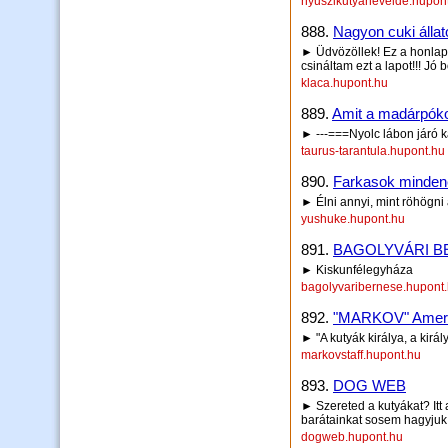
nyuszikutyanevelde.hupon
888.
Nagyon cuki állato
► Üdvözöllek! Ez a honlap 
csináltam ezt a lapot!!! Jó 
klaca.hupont.hu
889.
Amit a madárpókokr
► ---===Nyolc lábon járó k
taurus-tarantula.hupont.hu
890.
Farkasok mindene
► Élni annyi, mint röhögni
yushuke.hupont.hu
891.
BAGOLYVÁRI B
► Kiskunfélegyháza
bagolyvaribernese.hupont
892.
"MARKOV" Amerika
► "A kutyák királya, a kir
markovstaff.hupont.hu
893.
DOG WEB
► Szereted a kutyákat? It
barátainkat sosem hagyjuk 
dogweb.hupont.hu