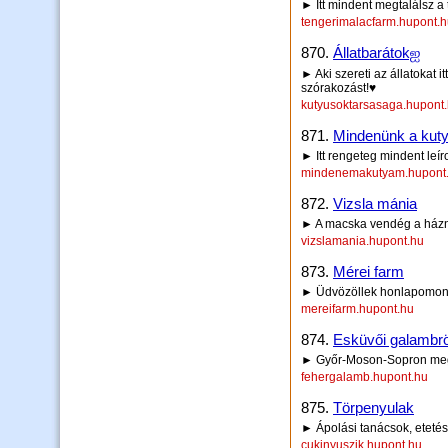
► Itt mindent megtalálsz a
tengerimalacfarm.hupont.
870.
Állatbarátokஐ
► Aki szereti az állatokat it
szórakozást!♥
kutyusoktarsasaga.hupont
871.
Mindenünk a kut
► Itt rengeteg mindent leír
mindenemakutyam.hupont
872.
Vizsla mánia
► A macska vendég a házná
vizslamania.hupont.hu
873.
Mérei farm
► Üdvözöllek honlapomon
mereifarm.hupont.hu
874.
Esküvői galambrö
► Győr-Moson-Sopron me
fehergalamb.hupont.hu
875.
Törpenyulak
► Ápolási tanácsok, etetés, 
cukinyuszik.hupont.hu