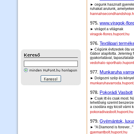
► cegunk hasznalt gyerekru
ruhakat arulunk, amelyeke
hannahsecondhandshop.h
975.
www.viragok-flor
► virágot a világnak
viragok-flores.hupont.hu
976.
Textilipari termé
► Cégünk évtizedek óta va
Gábor alapította. Jelenleg 
gyakorlatával, tapasztalatá
vedohalo-sporthalo.hupont
977.
Munkaruha varro
► Dolgozni szép és kénye
munkaruhavarroda.hupont
978.
Pokorádi Vasbolt
► Csak itt és csak most. N
lehetőség szerint beszerze
a csodára egy kicsit várni ke
pokoradivasbolt.hupont.hu
979.
Gyémántok, luxu
► "A Diamond is forever...
gyemantbolt.hupont.hu