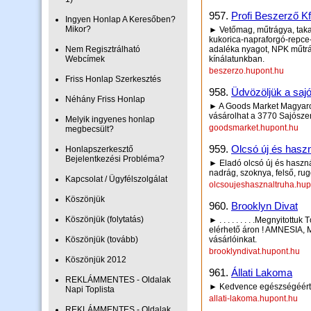
957.
Profi Beszerző Kf
Ingyen Honlap A Keresőben?
Mikor?
► Vetőmag, műtrágya, takar
kukorica-napraforgó-repce
Nem Regisztrálható
adaléka nyagot, NPK műtrág
Webcímek
kínálatunkban.
beszerzo.hupont.hu
Friss Honlap Szerkesztés
958.
Üdvözöljük a saj
Néhány Friss Honlap
► A Goods Market Magyaror
vásárolhat a 3770 Sajószen
Melyik ingyenes honlap
goodsmarket.hupont.hu
megbecsült?
959.
Olcsó új és haszn
Honlapszerkesztő
Bejelentkezési Probléma?
► Eladó olcsó új és haszná
nadrág, szoknya, felső, ru
Kapcsolat / Ügyfélszolgálat
olcsoujeshasznaltruha.hup
Köszönjük
960.
Brooklyn Divat
Köszönjük (folytatás)
► . . . . . . . . .Megnyitottu
elérhető áron ! AMNESIA, M
Köszönjük (tovább)
vásárlóinkat.
brooklyndivat.hupont.hu
Köszönjük 2012
961.
Állati Lakoma
REKLÁMMENTES - Oldalak
► Kedvence egészségéért
Napi Toplista
allati-lakoma.hupont.hu
REKLÁMMENTES - Oldalak