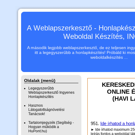
A Weblapszerkesztő - Honlapkészí
Weboldal Készítés, 
A második legjobb weblapszerkesztő, de ez teljesen ingye
itt a legegyszerűbb a honlapkészítés! Próbáld ki mo
weboldalkészítés ...
Oldalak (menü)
KERESKED
Legegyszerűbb
ONLINE 
Weblapszerkesztő Ingyenes
Honlapkészítés
(HAVI 
Hasznos
Látogatottságnövelési
Tanácsok!
Tartalomjegyzék (Segítség -
951.
Ide írhatod a honl
Hogyan működik a
► Ide írhatod maximum 250 
HuPont.hu)
leírás fontos a weboldal lá