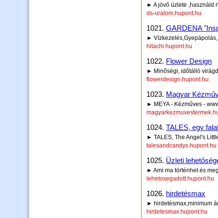
► A jövő üzlete ,használd n
ds-uralom.hupont.hu
1021.
GARDENA "Inspi
► Vízkezelés,Gyepápolás,
hitachi.hupont.hu
1022.
Flower Design
► Minőségi, időtálló virág
flowerdesign.hupont.hu
1023.
Magyar Kézműv
► MEYA - Kézműves - ww
magyarkezmuvestermek.hu
1024.
TALES, egy fal
► TALES, The Angel's Littl
talesandcandys.hupont.hu
1025.
Üzleti lehetőség
► Ami ma történhet és megv
lehetosegadott.hupont.hu
1026.
hirdetésmax
► hirdetésmax,minimum á
hirdetesmax.hupont.hu