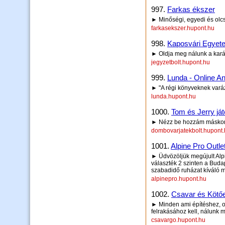
997.
Farkas ékszer
► Minőségi, egyedi és olcs
farkasekszer.hupont.hu
998.
Kaposvári Egyete
► Oldja meg nálunk a kará
jegyzetbolt.hupont.hu
999.
Lunda - Online A
► "A régi könyveknek varáz
lunda.hupont.hu
1000.
Tom és Jerry já
► Nézz be hozzám máskor 
dombovarjatekbolt.hupont
1001.
Alpine Pro Outle
► Üdvözöljük megújult Alpi
választék 2 szinten a Budapes
szabadidő ruházat kíváló 
alpinepro.hupont.hu
1002.
Csavar és Kötő
► Minden ami építéshez, o
felrakásához kell, nálunk m
csavargo.hupont.hu