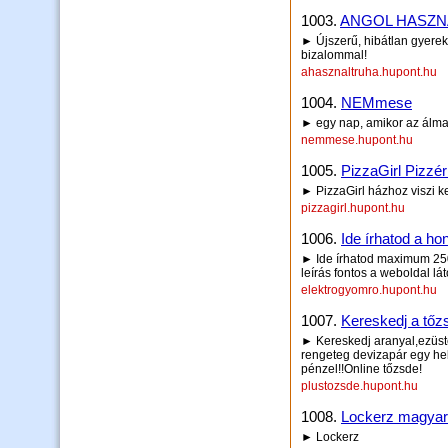
1003.
ANGOL HASZ
► Újszerű, hibátlan gyerek
bizalommal!
ahasznaltruha.hupont.hu
1004.
NEMmese
► egy nap, amikor az álma
nemmese.hupont.hu
1005.
PizzaGirl Pizzér
► PizzaGirl házhoz viszi k
pizzagirl.hupont.hu
1006.
Ide írhatod a hon
► Ide írhatod maximum 250 
leírás fontos a weboldal lá
elektrogyomro.hupont.hu
1007.
Kereskedj a tőzs
► Kereskedj aranyal,ezüste
rengeteg devizapár egy he
pénzel!!Online tőzsde!
plustozsde.hupont.hu
1008.
Lockerz magyar
► Lockerz