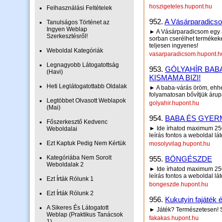
hoszigeteles.hupont.hu
Felhasználási Feltételek
952.
A Vásárparadicso
Tanulságos Történet az
Ingyen Weblap
► A Vásárparadicsom egy au
Szerkesztésről!
sorban cserélhet termékek
teljesen ingyenes!
Weboldal Kategóriák
vasarparadicsom.hupont.h
Legnagyobb Látogatottság
953.
GÓLYAHÍR BABA
(Havi)
KISMAMA BIZI!
Heti Leglátogatottabb Oldalak
► A baba-várás öröm, ehhe
folyamatosan bővítjük árup
Legtöbbet Olvasott Weblapok
golyahir.hupont.hu
(Mai)
954.
BABA ÉS GYER
Főszerkesztő Kedvenc
► Ide írhatod maximum 250 
Weboldalai
leírás fontos a weboldal lá
Ezt Kaptuk Pedig Nem Kértük
mosolyvilag.hupont.hu
Kategóriába Nem Sorolt
955.
BÖNGÉSZDE
Weboldalak 2
► Ide írhatod maximum 250 
leírás fontos a weboldal lá
Ezt Írták Rólunk 1
bongeszde.hupont.hu
Ezt Írták Rólunk 2
956.
Kukutyin fajáték 
A Sikeres És Látogatott
► Játék? Természetesen! S
Weblap (Praktikus Tanácsok
fakakas.hupont.hu
1)