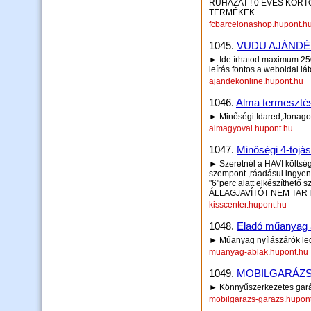
RUHÁZAT ! 0 ÉVES KOR
TERMÉKEK
fcbarcelonashop.hupont.h
1045.
VUDU AJÁNDÉ
► Ide írhatod maximum 250 
leírás fontos a weboldal lá
ajandekonline.hupont.hu
1046.
Alma termesztés
► Minőségi Idared,Jonago
almagyovai.hupont.hu
1047.
Minőségi 4-toj
► Szeretnél a HAVI költs
szempont ,ráadásul ingyen 
"6"perc alatt elkészíthető
ÁLLAGJAVÍTÓT NEM TAR
kisscenter.hupont.hu
1048.
Eladó műanyag a
► Műanyag nyílászárók lego
muanyag-ablak.hupont.hu
1049.
MOBILGARÁZ
► Könnyűszerkezetes garáz
mobilgarazs-garazs.hupon