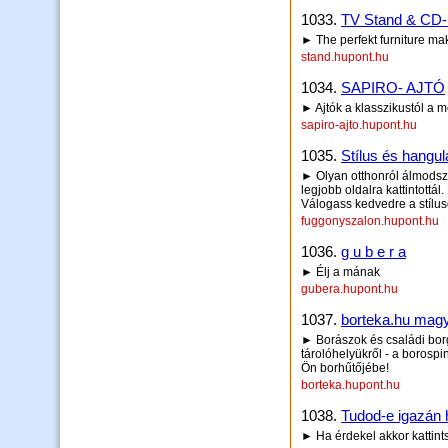
1033.
TV Stand & CD
► The perfekt furniture ma
stand.hupont.hu
1034.
SAPIRO- AJTÓ
► Ajtók a klasszikustól a 
sapiro-ajto.hupont.hu
1035.
Stílus és hang
► Olyan otthonról álmodsz 
legjobb oldalra kattintottá
Válogass kedvedre a stílus
fuggonyszalon.hupont.hu
1036.
g u b e r a
► Élj a mának
gubera.hupont.hu
1037.
borteka.hu mag
► Borászok és családi bor
tárolóhelyükről - a borospi
Ön borhűtőjébe!
borteka.hupont.hu
1038.
Tudod-e igazán
► Ha érdekel akkor kattint