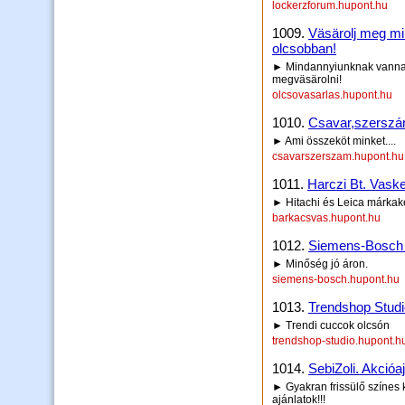
lockerzforum.hupont.hu
1009.
Väsärolj meg min
olcsobban!
► Mindannyiunknak vannak
megväsärolni!
olcsovasarlas.hupont.hu
1010.
Csavar,szerszá
► Ami összeköt minket....
csavarszerszam.hupont.hu
1011.
Harczi Bt. Vask
► Hitachi és Leica márkak
barkacsvas.hupont.hu
1012.
Siemens-Bosch 
► Minőség jó áron.
siemens-bosch.hupont.hu
1013.
Trendshop Studi
► Trendi cuccok olcsón
trendshop-studio.hupont.h
1014.
SebiZoli. Akcióaj
► Gyakran frissülő színes
ajánlatok!!!