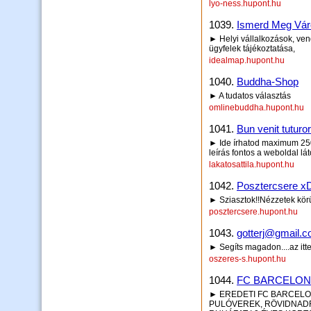
lyo-ness.hupont.hu
1039.
Ismerd Meg Vá
► Helyi vállalkozások, vend
ügyfelek tájékoztatása,
idealmap.hupont.hu
1040.
Buddha-Shop
► A tudatos választás
omlinebuddha.hupont.hu
1041.
Bun venit tuturor
► Ide írhatod maximum 250 
leírás fontos a weboldal lá
lakatosattila.hupont.hu
1042.
Posztercsere x
► Sziasztok!!Nézzetek körül
posztercsere.hupont.hu
1043.
gotterj@gmail.c
► Segíts magadon....az itt
oszeres-s.hupont.hu
1044.
FC BARCELON
► EREDETI FC BARCELON
PULÓVEREK, RÖVIDNADR