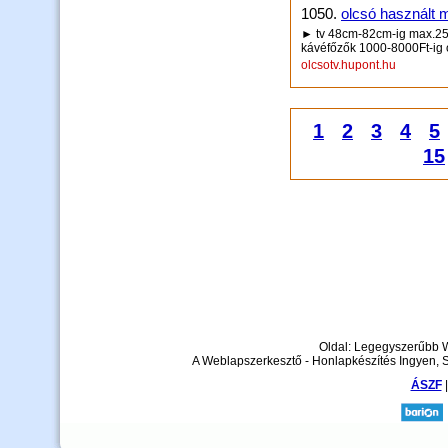
1050.
olcsó használt 
► tv 48cm-82cm-ig max.2500
kávéfőzők 1000-8000Ft-ig 
olcsotv.hupont.hu
1
2
3
4
5
15
Oldal: Legegyszerűbb 
A Weblapszerkesztő - Honlapkészítés Ingyen, 
ÁSZF