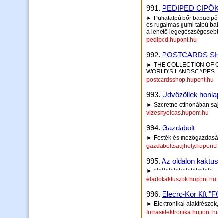
991.
PEDIPED CIPŐ
► Puhatalpú bőr babacipők
és rugalmas gumi talpú bab
a lehető legegészségeseb
pediped.hupont.hu
992.
POSTCARDS S
► THE COLLECTION OF 
WORLD'S LANDSCAPES
postcardsshop.hupont.hu
993.
Üdvözöllek honl
► Szeretne otthonában saját
vizesnyolcas.hupont.hu
994.
Gazdabolt
► Festék és mezőgazdasági
gazdaboltsaujhely.hupont.
995.
Az oldalon kaktu
► ************************
eladokaktuszok.hupont.hu
996.
Elecro-Kor Kft
► Elektronikai alaktrészek
forraselektronika.hupont.h