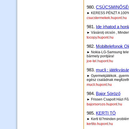
980.
CSÚCSMINŐSÉ
► KERESS PÉNZT A 10
csucstermekek.hupont.hu
981.
Ide írhatod a honl
► Vásárolj olcsón , Minden
tocopy.hupont.hu
982.
Mobiltelefonok O
► Nokia-LG-Samsung telef
bármely pontjára!
joe-tel.hupont.hu
983.
mucli : játékvásár
► Gyermekjátékok...gyerme
egész családnak megfizeth
mucli.hupont.hu
984.
Bajor Söröző
► Frissen Csapolt Házi F
bajorsorozo.hupont.hu
985.
KERTI TÓ
► Kerti tó?minden problém
kertito.hupont.hu