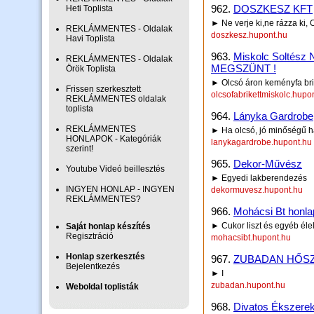
962.
DOSZKESZ KFT
Heti Toplista
► Ne verje ki,ne rázza ki,
REKLÁMMENTES - Oldalak
doszkesz.hupont.hu
Havi Toplista
963.
Miskolc Soltés
REKLÁMMENTES - Oldalak
MEGSZÜNT !
Örök Toplista
► Olcsó áron keményfa brike
Frissen szerkesztett
olcsofabrikettmiskolc.hupo
REKLÁMMENTES oldalak
toplista
964.
Lányka Gardrobe
REKLÁMMENTES
► Ha olcsó, jó minőségű has
HONLAPOK - Kategóriák
lanykagardrobe.hupont.hu
szerint!
965.
Dekor-Művész
Youtube Videó beillesztés
► Egyedi lakberendezés
INGYEN HONLAP - INGYEN
dekormuvesz.hupont.hu
REKLÁMMENTES?
966.
Mohácsi Bt honla
► Cukor liszt és egyéb éle
Saját honlap készítés
Regisztráció
mohacsibt.hupont.hu
Honlap szerkesztés
967.
ZUBADAN HŐSZ
Bejelentkezés
► I
zubadan.hupont.hu
Weboldal toplisták
968.
Divatos Ékszere