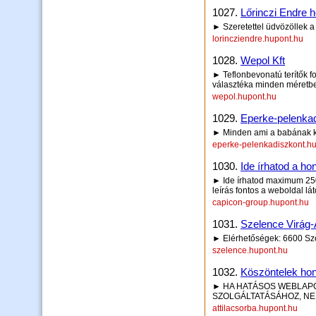
1027.
Lőrinczi Endre h
► Szeretettel üdvözöllek 
lorincziendre.hupont.hu
1028.
Wepol Kft
► Teflonbevonatú terítők 
választéka minden méretb
wepol.hupont.hu
1029.
Eperke-pelenka
► Minden ami a babának k
eperke-pelenkadiszkont.h
1030.
Ide írhatod a hon
► Ide írhatod maximum 250 
leírás fontos a weboldal lá
capicon-group.hupont.hu
1031.
Szelence Virág
► Elérhetőségek: 6600 Szen
szelence.hupont.hu
1032.
Köszöntelek ho
► HA HATÁSOS WEBLAP
SZOLGÁLTATÁSÁHOZ, NE 
attilacsorba.hupont.hu