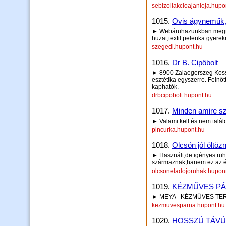
sebizoliakcioajanloja.hupo
1015.
Ovis ágyneműk, 
► Webáruhazunkban megta
huzat,textil pelenka gyerekr
szegedi.hupont.hu
1016.
Dr B. Cipőbolt
► 8900 Zalaegerszeg Kossu
esztétika egyszerre. Felnő
kaphatók.
drbcipobolt.hupont.hu
1017.
Minden amire sz
► Valami kell és nem talál
pincurka.hupont.hu
1018.
Olcsón jól öltöz
► Használt,de igényes ruh
származnak,hanem ez az é
olcsoneladojoruhak.hupon
1019.
KÉZMŰVES PÁ
► MEYA - KÉZMŰVES TER
kezmuvesparna.hupont.hu
1020.
HOSSZÚ TÁVÚ