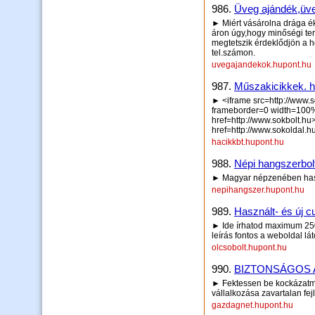
986.
Üveg ajándék,üveg
► Miért vásárolna drága ék
áron úgy,hogy minőségi te
megtetszik érdeklődjön a
tel.számon.
uvegajandekok.hupont.hu
987.
Műszakicikkek. h
► <iframe src=http://www
frameborder=0 width=100
href=http://www.sokbolt.h
href=http://www.sokoldal.h
hacikkbt.hupont.hu
988.
Népi hangszerbol
► Magyar népzenében haszn
nepihangszer.hupont.hu
989.
Használt- és új 
► Ide írhatod maximum 250 
leírás fontos a weboldal lá
olcsobolt.hupont.hu
990.
BIZTONSÁGOS 
► Fektessen be kockázatme
vállalkozása zavartalan fej
gazdagnet.hupont.hu