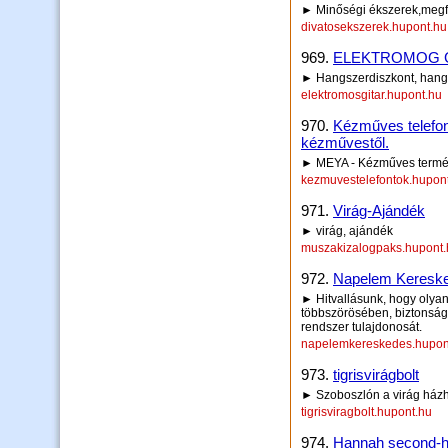
► Minőségi ékszerek,megfi
divatosekszerek.hupont.hu
969.
ELEKTROMOG G
► Hangszerdiszkont, hang
elektromosgitar.hupont.hu
970.
Kézműves telefon
kézművestől.
► MEYA - Kézműves term
kezmuvestelefontok.hupon
971.
Virág-Ajándék
► virág, ajándék
muszakizalogpaks.hupont.
972.
Napelem Keresk
► Hitvallásunk, hogy olyan
többszörösében, biztonságg
rendszer tulajdonosát.
napelemkereskedes.hupon
973.
tigrisvirágbolt
► Szoboszlón a virág ház
tigrisviragbolt.hupont.hu
974.
Hannah second-h