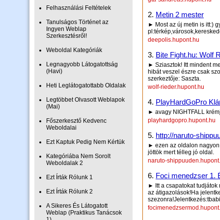
Felhasználási Feltételek
2.
Metin 2 mester
Tanulságos Történet az
► Most az új metin is itt:) 
Ingyen Weblap
pl:térkép,városok,keresk
Szerkesztésről!
deepolis.hupont.hu
Weboldal Kategóriák
3.
Bite Fight.hu: Wolf 
Legnagyobb Látogatottság
► Sziasztok! Itt mindent m
(Havi)
hibát veszel észre csak sz
szerkeztője: Saszta.
Heti Leglátogatottabb Oldalak
wolf-rieder.hupont.hu
Legtöbbet Olvasott Weblapok
4.
PlayHardGoPro Klán
(Mai)
► avagy NIGHTFALL krém
playhardgopro.hupont.hu
Főszerkesztő Kedvenc
Weboldalai
5.
http://naruto-shipp
Ezt Kaptuk Pedig Nem Kértük
► ezen az oldalon nagyo
jöttök mert télleg jó oldal.
Kategóriába Nem Sorolt
naruto-shippuuden.hupont
Weboldalak 2
6.
Foci menedzser 1.
Ezt Írták Rólunk 1
► Itt a csapatokat tudjáto
Ezt Írták Rólunk 2
az átigazolások!Ha jelentk
szezonra!Jelentkezés:tbabi
A Sikeres És Látogatott
focimenedzsermod.hupont
Weblap (Praktikus Tanácsok
1)