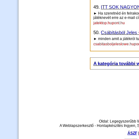
49.
ITT SOK NAGYON J
► Ha szeretnéd én felrako
játéknevét erre az e-mail
jatektop.hupont.hu
50.
Csábításból Jeles 
► minden amit a játékról tu
csabitasboljeleslowe.hupo
A kategória további 
Oldal: Legegyszerűbb 
A Weblapszerkesztő - Honlapkészítés Ingyen, 
ÁSZF