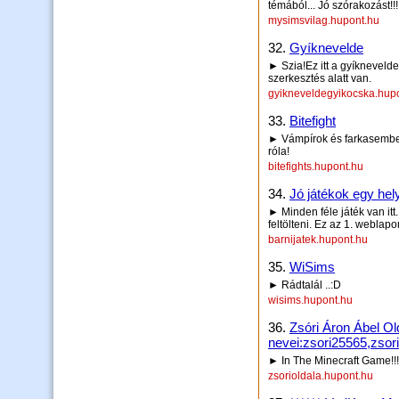
témából... Jó szórakozást!!
mysimsvilag.hupont.hu
32.
Gyíknevelde
► Szia!Ez itt a gyíknevelde
szerkesztés alatt van.
gyikneveldegyikocska.hup
33.
Bitefight
► Vámpírok és farkasembere
róla!
bitefights.hupont.hu
34.
Jó játékok egy hel
► Minden féle játék van it
feltölteni. Ez az 1. weblap
barnijatek.hupont.hu
35.
WiSims
► Rádtalál ..:D
wisims.hupont.hu
36.
Zsóri Áron Ábel Ol
nevei:zsori25565,zsor
► In The Minecraft Game!!!
zsorioldala.hupont.hu