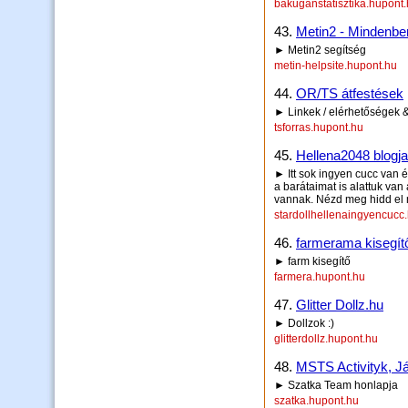
bakuganstatisztika.hupont
43.
Metin2 - Mindenbe
► Metin2 segítség
metin-helpsite.hupont.hu
44.
OR/TS átfestések
► Linkek / elérhetőségek 
tsforras.hupont.hu
45.
Hellena2048 blogja
► Itt sok ingyen cucc van
a barátaimat is alattuk van
vannak. Nézd meg hidd el 
stardollhellenaingyencucc
46.
farmerama kisegítő
► farm kisegítő
farmera.hupont.hu
47.
Glitter Dollz.hu
► Dollzok :)
glitterdollz.hupont.hu
48.
MSTS Activityk, 
► Szatka Team honlapja
szatka.hupont.hu