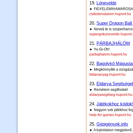
19.
Lónevelde
► FIGYELEM!HAMAROSAN 
csikobirodalom.hupont.hu
20.
Super Dragon Ball
► Nevelj te is szuperharco
supergokunevelde.hupont
21.
PÁRBAJHÁLÓM
► Yu-Gi-Oh!
parbajhalom.hupont.hu
22.
Bagolykő Mágusta
► Megkönnyítik a vizsgázá
bktananyag.hupont.hu
23.
Eldarya Segítsége
► Remélem segíthetek!
eldaryasegitseg.hupont.hu
24.
Játékokhoz kódok
► Nagyon sok játékhoz fogo
help-for-games.hupont.hu
25.
Gépigények.info
► A baloldalon megjelenő j