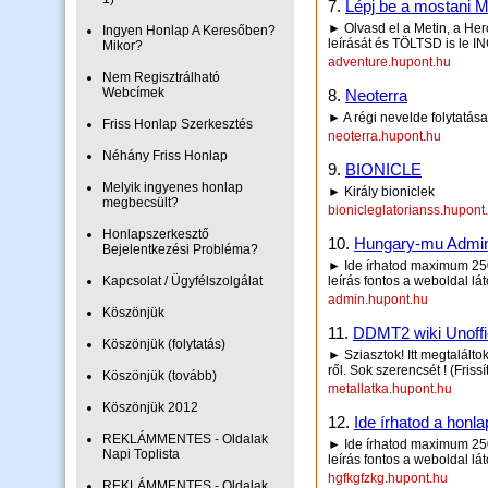
7.
Lépj be a mostani 
► Olvasd el a Metin, a H
Ingyen Honlap A Keresőben?
leírását és TÖLTSD is le 
Mikor?
adventure.hupont.hu
Nem Regisztrálható
Webcímek
8.
Neoterra
► A régi nevelde folytatása
Friss Honlap Szerkesztés
neoterra.hupont.hu
Néhány Friss Honlap
9.
BIONICLE
Melyik ingyenes honlap
► Király bioniclek
megbecsült?
bionicleglatorianss.hupont
Honlapszerkesztő
10.
Hungary-mu Admin
Bejelentkezési Probléma?
► Ide írhatod maximum 250 
Kapcsolat / Ügyfélszolgálat
leírás fontos a weboldal lá
admin.hupont.hu
Köszönjük
11.
DDMT2 wiki Unoffi
Köszönjük (folytatás)
► Sziasztok! Itt megtalálto
ről. Sok szerencsét ! (Friss
Köszönjük (tovább)
metallatka.hupont.hu
Köszönjük 2012
12.
Ide írhatod a honla
REKLÁMMENTES - Oldalak
► Ide írhatod maximum 250 
Napi Toplista
leírás fontos a weboldal lá
hgfkgfzkg.hupont.hu
REKLÁMMENTES - Oldalak