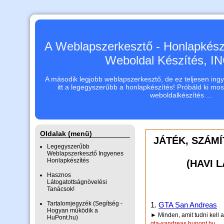
A Weblapszerkesztő - Honlapkészí
Weboldal Készítés, 
A második legjobb weblapszerkesztő, de ez teljesen ingye
itt a legegyszerűbb a honlapkészítés! Próbáld ki mo
weboldalkészítés ...
Oldalak (menü)
JÁTÉK, SZÁMÍ
Legegyszerűbb
Weblapszerkesztő Ingyenes
Honlapkészítés
(HAVI 
Hasznos
Látogatottságnövelési
Tanácsok!
Tartalomjegyzék (Segítség -
1.
GTA San Andreas
Hogyan működik a
► Minden, amit tudni kell 
HuPont.hu)
gta-sandreas.hupont.hu