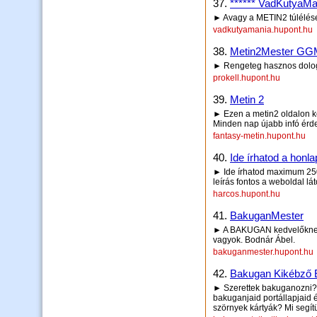
37.
****** VadKutyaMa
► Avagy a METIN2 túlélés
vadkutyamania.hupont.hu
38.
Metin2Mester GG
► Rengeteg hasznos dolog
prokell.hupont.hu
39.
Metin 2
► Ezen a metin2 oldalon ké
Minden nap újabb infó érd
fantasy-metin.hupont.hu
40.
Ide írhatod a honla
► Ide írhatod maximum 250 
leírás fontos a weboldal lá
harcos.hupont.hu
41.
BakuganMester
► A BAKUGAN kedvelőknek a
vagyok. Bodnár Ábel.
bakuganmester.hupont.hu
42.
Bakugan Kikébző 
► Szerettek bakuganozni? K
bakuganjaid portállapjaid
szörnyek kártyák? Mi segít