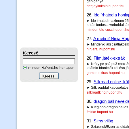
gépigénye .
deejaykokalo.hupont.hu
26.
Ide írhatod a honla
► Ide írhatod maximum 250 
leírás fontos a weboldal lá
mindenfele-cucc.hupont.h
27.
A metin2 Ninja Raj
► Mindenki aki csatlakozik
ninjaraj.hupont.hu
28.
Film,játék-extrák
► király pc ps2 ps3 xbox 3
találnia bioniclék-röl ésa j
games-extras.hupont.hu
29.
Silkroad online, k
► Silkroaddal kapcsolatos 
silkroadking.hupont.hu
30.
dragon ball neveld
► a legjobb dragon ballos 
fmirko.hupont.hu
31.
Sims világ
► Sziasztok!Ezen az oldalon