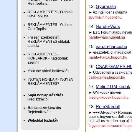
Heti Toplista
13.
Gyurmalin
REKLÁMMENTES - Oldalak
► Az intelligens gyurma
Havi Toplista
gyurmalin.hupont.hu
REKLÁMMENTES - Oldalak
14.
Naruto-Wars
Örök Toplista
► Ez 1 Fórum alapú nevel
Frissen szerkesztett
naruto-wars.hupont.hu
REKLÁMMENTES oldalak
toplista
15.
naruto-harcai.hu
► érezzétek jól magatokat
REKLÁMMENTES
naruto-harcai.hupont.hu
HONLAPOK - Kategóriák
szerint!
16.
CSAK-GAMES.H
Youtube Videó beillesztés
► Üdvözöllek a csak-game
csak-games.hupont.hu
INGYEN HONLAP - INGYEN
REKLÁMMENTES?
17.
Metin2 GM kódok
► GM kódok ingyen
Saját honlap készítés
meti-gmkodok.hupont.hu
Regisztráció
18.
RomStardoll
Honlap szerkesztés
Bejelentkezés
► ♥♥♥Udvozollek Romania l
csomo ingyen stardoll cuccot
Weboldal toplisták
alatt all es minden nap uj d
ingyenstardollcuccok.hupo