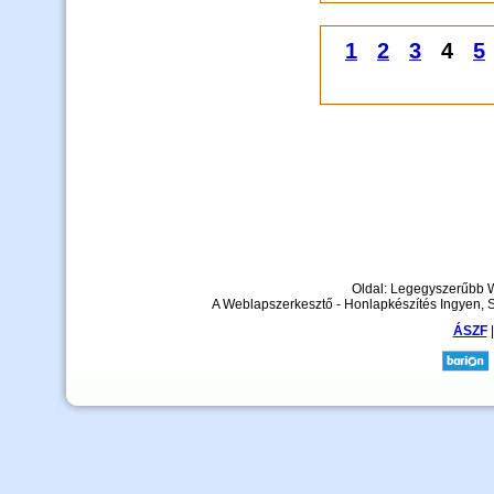
1
2
3
4
5
Oldal: Legegyszerűbb 
A Weblapszerkesztő - Honlapkészítés Ingyen, 
ÁSZF