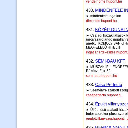
vendelhome.hupont.hu
430.
MINDENFÉLE I
► mindenféle ingatlan
dimenzio.hupont.hu
431.
KÖZÉP-DUNA IN
► Családi házak,lakások,
megvásárolandó ingatlanra,
anélkül.KOMOLY BANKI H
MEGFELELŐ HITELT!
ingatlanertekesites.hupont
432.
SÉMI-BAU KFT
► MŰSZAKI ELLENŐRZÉS 
Rákóczi F. u. 52
semi-bau.hupont.hu
433.
Casa Perfecto
► Személyre szabott szolg
casaperfecto.hupont.hu
434.
Épület villanysze
► Új építésű családi házak
bútor cserekor plusz szere
epuletvillanyszer.hupont.h
435.
HEMMAINGATL