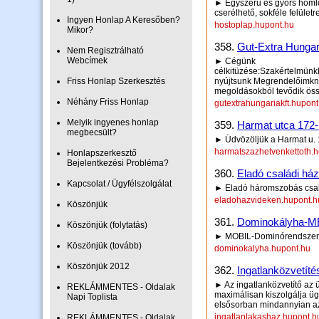
► Egyszerű és gyors homlok
cserélhető, sokféle felületre
Ingyen Honlap A Keresőben?
hostoplap.hupont.hu
Mikor?
358.
Gut-Extra Hungari
Nem Regisztrálható
Webcímek
► Cégünk
célkitüzése:Szakértelmünkk
Friss Honlap Szerkesztés
nyújtsunk Megrendelőimkn
megoldásokból tevődik öss
Néhány Friss Honlap
gutextrahungariakft.hupont
Melyik ingyenes honlap
359.
Harmat utca 172-
megbecsült?
► Üdvözöljük a Harmat u.
harmatszazhetvenkettoth.h
Honlapszerkesztő
Bejelentkezési Probléma?
360.
Eladó családi há
Kapcsolat / Ügyfélszolgálat
► Eladó háromszobás csal
eladohazvideken.hupont.h
Köszönjük
361.
Dominokályha-M
Köszönjük (folytatás)
► MOBIL-Dominórendszerb
Köszönjük (tovább)
dominokalyha.hupont.hu
Köszönjük 2012
362.
Ingatlanközvetíté
► Az ingatlanközvetítő az 
REKLÁMMENTES - Oldalak
maximálisan kiszolgálja ügy
Napi Toplista
elsősorban mindannyian a
ingatlanlakashaz.hupont.h
REKLÁMMENTES - Oldalak