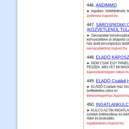
446.
ANDIMMO
► Ingatlan, befektetések, fe
andimmo.hupont.hu
447.
SÁROSPATAKI 
(KÖZVETLENÜL TU
► Sárospatak belvárosába
környezetben jó állapotú cs
ház alatt pince/garázs talál
sarospatakihaz.hupont.hu
448.
ELADÓ KÁPOS
► NEM CSAK EGY PANEL
FÉSZEK, MELYET MI MA
kaposztasmegyeri-lakas.h
449.
ELADÓ Családi 
► ELADÓ Családi Ház Oros
beffektetési célra is!
bekesmegyehaz.hupont.h
450.
INGATLANKULCS I
► KULCS AZ ÖN INGATLANÁ
üzletek értékesítése és bér
Hitel és biztosítás.
ingatlankulcs.hupont.hu