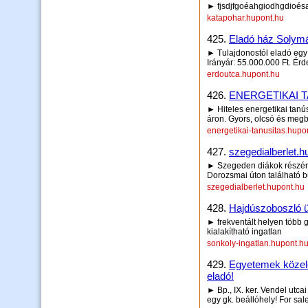
► fjsdjfgoéahgiodhgdioés
katapohar.hupont.hu
425.
Eladó ház Solymá
► Tulajdonostól eladó egy 
Irányár: 55.000.000 Ft. Ér
erdoutca.hupont.hu
426.
ENERGETIKAI 
► Hiteles energetikai tanús
áron. Gyors, olcsó és megb
energetikai-tanusitas.hupo
427.
szegedialberlet.h
► Szegeden diákok részére 
Dorozsmai úton található 
szegedialberlet.hupont.hu
428.
Hajdúszoboszló ü
► frekventált helyen több 
kialakítható ingatlan
sonkoly-ingatlan.hupont.h
429.
Egyetemek közelé
eladó!
► Bp., IX. ker. Vendel utca
egy gk. beállóhely! For sal