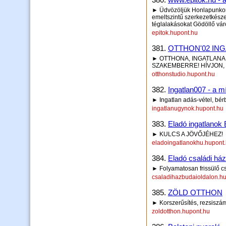
► Üdvözöljük Honlapunkon!
emeltszintű szerkezetkészen,
téglalakásokat Gödöllő vá
epitok.hupont.hu
381.
OTTHON'02 IN
► OTTHONA, INGATLANA 
SZAKEMBERRE! HÍVJON, S
otthonstudio.hupont.hu
382.
Ingatlan007 - a 
► Ingatlan adás-vétel, bér
ingatlanugynok.hupont.hu
383.
Eladó ingatlanok
► KULCS A JÖVŐJÉHEZ!
eladoingatlanokhu.hupont
384.
Eladó családi há
► Folyamatosan frissülő cs
csaladihazbudaioldalon.h
385.
ZÖLD OTTHON
► Korszerűsítés, rezsiszám
zoldotthon.hupont.hu