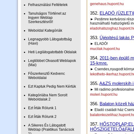
genehaus.hupont.hu
Felhasználási Feltételek
352.
ELADÓ (ÜZLET)H
Tanulságos Történet az
Ingyen Weblap
► Pestimre kertvárosi részé
Szerkesztésről!
használható hatszögletű ing
eladohatszoghaz.hupont.h
Weboldal Kategóriák
353.
Újépítésű lakás
Legnagyobb Látogatottság
(Havi)
► ELADÓ!
mucilak.hupont.hu
Heti Leglátogatottabb Oldalak
354.
2011-ben épülő m
Legtöbbet Olvasott Weblapok
15-kmre.
(Mai)
► Csendes,nyugodt körny
Főszerkesztő Kedvenc
lekotheto-ikerhaz.hupont.h
Weboldalai
355.
A&ZS molerskih i 
Ezt Kaptuk Pedig Nem Kértük
► Mi radimo profesionalne p
moleri.hupont.hu
Kategóriába Nem Sorolt
Weboldalak 2
356.
Balaton közeli há
Ezt Írták Rólunk 1
► Eladó családi ház Csers
balatonkozelihaz.hupont.h
Ezt Írták Rólunk 2
357.
HŐSTOPLAP:E
A Sikeres És Látogatott
HŐSZIGETELŐ&FAL
Weblap (Praktikus Tanácsok
1)