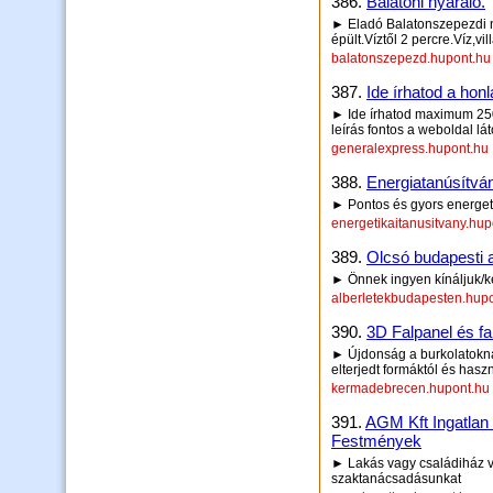
386.
Balatoni nyaraló.
► Eladó Balatonszepezdi n
épült.Víztől 2 percre.Víz,vi
balatonszepezd.hupont.hu
387.
Ide írhatod a honl
► Ide írhatod maximum 250 
leírás fontos a weboldal lá
generalexpress.hupont.hu
388.
Energiatanúsítván
► Pontos és gyors energetik
energetikaitanusitvany.hup
389.
Olcsó budapesti a
► Önnek ingyen kínáljuk/k
alberletekbudapesten.hup
390.
3D Falpanel és fa
► Újdonság a burkolatoknál
elterjedt formáktól és has
kermadebrecen.hupont.hu
391.
AGM Kft Ingatlan
Festmények
► Lakás vagy családiház vá
szaktanácsadásunkat