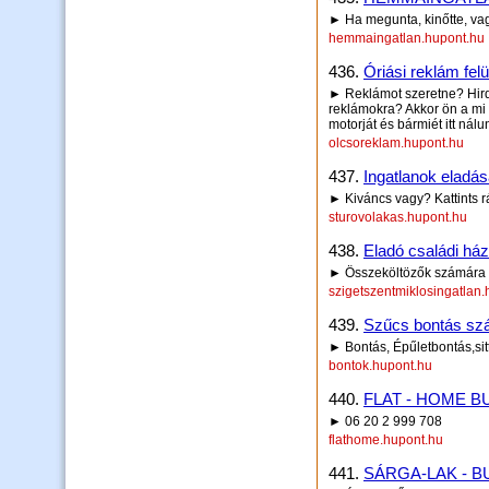
► Ha megunta, kinőtte, vag
hemmaingatlan.hupont.hu
436.
Óriási reklám felü
► Reklámot szeretne? Hirde
reklámokra? Akkor ön a mi 
motorját és bármiét itt nálu
olcsoreklam.hupont.hu
437.
Ingatlanok eladá
► Kiváncs vagy? Kattints r
sturovolakas.hupont.hu
438.
Eladó családi há
► Összeköltözők számára r
szigetszentmiklosingatlan
439.
Szűcs bontás szál
► Bontás, Épűletbontás,sitt
bontok.hupont.hu
440.
FLAT - HOME 
► 06 20 2 999 708
flathome.hupont.hu
441.
SÁRGA-LAK - BUD