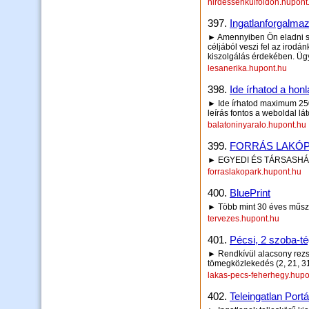
hirdessenkulfoldon.hupont
397.
Ingatlanforgalmaz
► Amennyiben Ön eladni sz
céljából veszi fel az irod
kiszolgálás érdekében. Üg
lesanerika.hupont.hu
398.
Ide írhatod a honl
► Ide írhatod maximum 250 
leírás fontos a weboldal lá
balatoninyaralo.hupont.hu
399.
FORRÁS LAKÓ
► EGYEDI ÉS TÁRSASHÁ
forraslakopark.hupont.hu
400.
BluePrint
► Több mint 30 éves műszak
tervezes.hupont.hu
401.
Pécsi, 2 szoba-t
► Rendkívül alacsony rezsi!
tömegközlekedés (2, 21, 31,
lakas-pecs-feherhegy.hupo
402.
Teleingatlan Portá