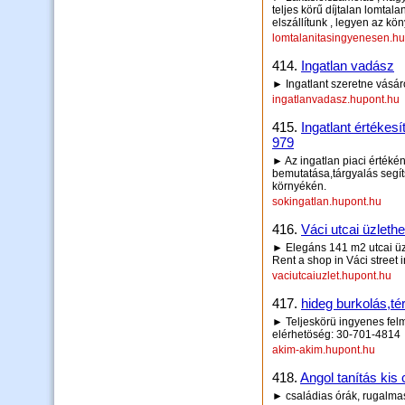
teljes körű díjtalan lomtala
elszállítunk , legyen az kö
lomtalanitasingyenesen.hu
414.
Ingatlan vadász
► Ingatlant szeretne vásár
ingatlanvadasz.hupont.hu
415.
Ingatlant értékes
979
► Az ingatlan piaci értéké
bemutatása,tárgyalás segít
környékén.
sokingatlan.hupont.hu
416.
Váci utcai üzleth
► Elegáns 141 m2 utcai üz
Rent a shop in Váci street i
vaciutcaiuzlet.hupont.hu
417.
hideg burkolás,t
► Teljeskörü ingyenes fel
elérhetöség: 30-701-4814
akim-akim.hupont.hu
418.
Angol tanítás kis
► családias órák, rugalma