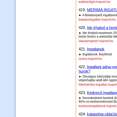
walksinlight.hupont.hu
419.
MERIMA INGAT
► A Balatonparti ingatlanok
balatoningatlan.hupont.hu
420.
Ide írhatod a honl
► Ide írhatod maximum 250 
leírás fontos a weboldal lá
lakasprogram.hupont.hu
421.
Ingatlanok
► Ingatlanok. tesztmod.
reana.hupont.hu
422.
Ingatlant adna-ve
hurok?
► Országos hálózattal rend
végrehajtás alatt álló ügy
hitelmentes-ingatlan.hupon
423.
Kedvező ingatlan
► Kereskedelmi bankok által
60%-os kedvezménnyel.Bud
kedvezoingatlanok.hupont
424.
katapohar.oldal.bi