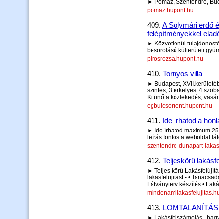
► Pomáz, Szentendre, Buda
pomaz.hupont.hu
409.
A Solymári erdő 
felépítményekkel elad
► Közvetlenül tulajdonost
besorolású külterületi gyü
pirosrozsa.hupont.hu
410.
Tornyos villa
► Budapest, XVII.kerületé
szintes, 3 erkélyes, 4 szobá
Kitünő a közlekedés, vasá
egbulcsorrent.hupont.hu
411.
Ide írhatod a honl
► Ide írhatod maximum 250 
leírás fontos a weboldal lá
szentendre-dunapart-lakas
412.
Teljeskörű lakásfe
► Teljes körű Lakásfelújítá
lakásfelújítást - • Tanácsad
Látványterv készítés • Laká
mindenamilakasfelujitas.h
413.
LOMTALANÍTÁS
► Lakásfelszámolás , hagyat