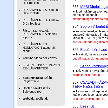
Heti Toplista
363.
M&M Modul Ingat
REKLÁMMENTES - Oldalak
► Mert nekünk az a fontos,
Havi Toplista
megfelelő otthonát!!
mmmodulingatlaniroda.hu
REKLÁMMENTES - Oldalak
Örök Toplista
364.
Soproni Albérlet 
Frissen szerkesztett
► Az oldal azért jött létre
REKLÁMMENTES oldalak
egyszerű) dolgát.Ide írhat
toplista
Mindezt INGYEN :) Nem cs
soproni-alberlet-ingatlan.
REKLÁMMENTES
HONLAPOK - Kategóriák
365.
Eladó - bérbeadó 
szerint!
► Ha kínál, ha keres, velem
Youtube Videó beillesztés
budaiingatlanok.hupont.hu
INGYEN HONLAP - INGYEN
366.
Szada Várdombján
REKLÁMMENTES?
► Nézze meg egy kirándulás
szadaitelek.hupont.hu
Saját honlap készítés
Regisztráció
367.
CSALÁDI HÁZA
TERV KÉSZÍTÉSE
Honlap szerkesztés
► Lakó - és üdülőépületek,
Bejelentkezés
tetőtérbeépítésének tervez
Weboldal toplisták
csaladihazterv.hupont.hu
368.
Besz Kft.