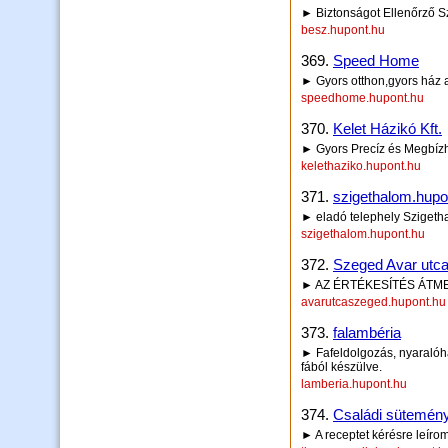
► Biztonságot Ellenőrző S
besz.hupont.hu
369.
Speed Home
► Gyors otthon,gyors ház 
speedhome.hupont.hu
370.
Kelet Házikó Kft.
► Gyors Precíz és Megbíz
kelethaziko.hupont.hu
371.
szigethalom.hupo
► eladó telephely Sziget
szigethalom.hupont.hu
372.
Szeged Avar utca
► AZ ÉRTÉKESÍTÉS ÁTM
avarutcaszeged.hupont.hu
373.
falambéria
► Fafeldolgozás, nyaralóhá
fából készülve.
lamberia.hupont.hu
374.
Családi sütemény
► A receptet kérésre leírom