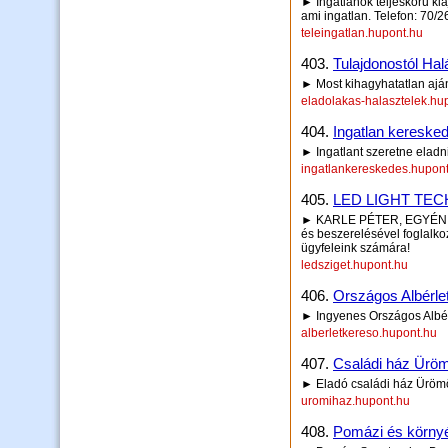
► Ingatlanok teljeskörű ki
ami ingatlan. Telefon: 70/
teleingatlan.hupont.hu
403.
Tulajdonostól Hal
► Most kihagyhatatlan aján
eladolakas-halasztelek.hu
404.
Ingatlan kereske
► Ingatlant szeretne eladn
ingatlankereskedes.hupon
405.
LED LIGHT TE
► KARLE PÉTER, EGYÉNI V
és beszerelésével foglalk
ügyfeleink számára!
ledsziget.hupont.hu
406.
Országos Albérle
► Ingyenes Országos Albér
alberletkereso.hupont.hu
407.
Családi ház Ürö
► Eladó családi ház Üröm
uromihaz.hupont.hu
408.
Pomázi és környé