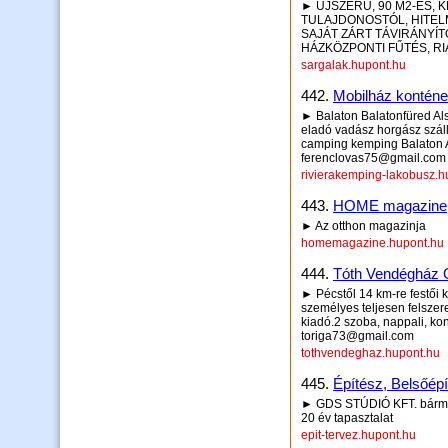
► ÚJSZERŰ, 90 M2-ES,
TULAJDONOSTÓL, HITEL
SAJÁT ZÁRT TÁVIRÁNYÍ
HÁZKÖZPONTI FŰTÉS, RI
sargalak.hupont.hu
442.
Mobilház konténer
► Balaton Balatonfüred Al
eladó vadász horgász száll
camping kemping Balaton A
ferenclovas75@gmail.com
rivierakemping-lakobusz.h
443.
HOME magazine
► Az otthon magazinja
homemagazine.hupont.hu
444.
Tóth Vendégház 
► Pécstől 14 km-re festői 
személyes teljesen felszer
kiadó.2 szoba, nappali, kon
toriga73@gmail.com
tothvendeghaz.hupont.hu
445.
Építész, Belsőépí
► GDS STÚDIÓ KFT. bármit 
20 év tapasztalat
epit-tervez.hupont.hu