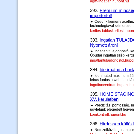
agm-ingatlan.hupont.hu
392.
Premium minőségű,
importőrtől!
► Cégünk kemény acélhuzal
technológiával szinterezett
kerites-tablaskerites.hupon
393.
Ingatlan TULAJD
Nyomott áron!
► Ingatlan tulajdonostól ke
Óbudai ingatlan szép kertt
ingatlantulajdonostol.hupo
394.
Ide írhatod a honl
► Ide írhatod maximum 250 
leírás fontos a weboldal lá
ingatlancentrum.hupont.hu
395.
HOME STAGING t
XV. kerületben
► Precizitás, pontosság, 
ügyfelünk elégedett legyen
komkontroll.hupont.hu
396.
Hírdessen külföld
► Nemzetközi ingatlan portá