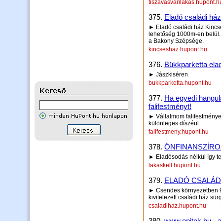
tiszavasvarilakas.hupont.h
375.
Eladó családi há
► Eladó családi ház Kincs
lehetőség 1000m-en belül.
a Bakony Szépsége.
kincseshaz.hupont.hu
376.
Bükkparketta ela
► Jászkiséren
bukkparketta.hupont.hu
377.
Ha egyedi hangula
falifestményt!
► Vállalmom falifestmények
különleges díszéül.
falifestmeny.hupont.hu
378.
ÖNFINANSZÍR
► Eladósodás nélkül így t
lakaskell.hupont.hu
379.
ELADÓ CSALÁD
► Csendes környezetben 9
kivitelezett családi ház sü
csaladihaz.hupont.hu
380.
www.epitok.hu - a