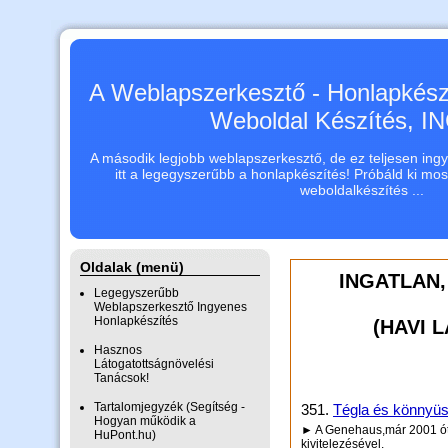
A Weblapszerkesztő - Honlapkészí
Weboldal Készítés, 
A második legjobb weblapszerkesztő, de ez teljesen ingye
itt a legegyszerűbb a honlapkészítés! Próbáld ki mo
weboldalkészítés ...
Oldalak (menü)
INGATLAN,
Legegyszerűbb
Weblapszerkesztő Ingyenes
Honlapkészítés
(HAVI 
Hasznos
Látogatottságnövelési
Tanácsok!
Tartalomjegyzék (Segítség -
351.
Tégla és könnyüs
Hogyan működik a
► A Genehaus,már 2001 óta 
HuPont.hu)
kivitelezésével.