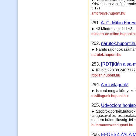
Krisztusban van, új teremté
5:17)
ambrosye.hupont.hu
291.
A. C. Milan Fore
► <3 Minden ami foci <3
minden-ac-milan.hupont.h
292.
narutok.hupont.h
► Naruto rajongók számár
narutok.hupont.hu
293.
[RDT]Klán a sa-
► IP:195.228.39.240:7777
rdtklan.hupont.hu
294.
A mi világunk!
► Ismerd meg a környezet
mivillagunk.hupont.hu
295.
Üdvözlöm honlapo
► Szobrok,portrék,bútorok,
faragásával és restaurálás
modern bútorstílusáig. te
butormuveszet.hupont.hu
296.
ÉFOÉSZ ZALA 