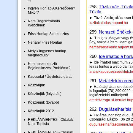
258.
Tűzifa vác, Tűzifa
Ingyen Honlap A Keresőben?
Tűzifa.
Mikor?
► Tűzifa Akció, akác, cser t
Nem Regisztrálható
tuzifakalodas.hupont.hu
Webcímek
259.
Nemzeti Értékek-
Friss Honlap Szerkesztés
► "Ha Igaz Magyar vagy és 
úgy, amint leírtam. Mert Ig
Néhány Friss Honlap
nemzetiertekeink.hupont.h
Melyik ingyenes honlap
megbecsült?
260.
Ide írhatod a honl
► Ide írhatod maximum 250 
Honlapszerkesztő
leírás fontos a weboldal lá
Bejelentkezési Probléma?
aranykapuegeszsegklub.h
Kapcsolat / Ügyfélszolgálat
261.
Metalelektro erede
Köszönjük
► Hatósági áras eredetiség
is fogadjuk (70) 290 0029.
Köszönjük (folytatás)
legközelebbi műhelyért!
eredetvizsga-xi-kerulet.hu
Köszönjük (tovább)
262.
Duguláselhárítás
Köszönjük 2012
► Fix áras, nonstop dugulá
Csongrádi László +36 20 
REKLÁMMENTES - Oldalak
Napi Toplista
dugulaselharitascsomor.hu
REKLÁMMENTES - Oldalak