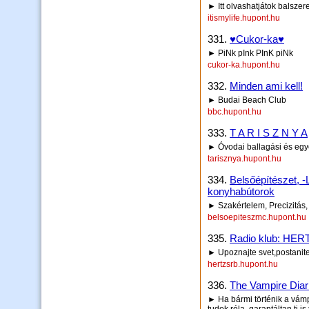
► Itt olvashatjátok balszer
itismylife.hupont.hu
331.
♥Cukor-ka♥
► PiNk pInk PInK piNk
cukor-ka.hupont.hu
332.
Minden ami kell!
► Budai Beach Club
bbc.hupont.hu
333.
T A R I S Z N Y A
► Óvodai ballagási és egy
tarisznya.hupont.hu
334.
Belsőépítészet, -L
konyhabútorok
► Szakértelem, Precizitás
belsoepiteszmc.hupont.hu
335.
Radio klub: HE
► Upoznajte svet,postanite
hertzsrb.hupont.hu
336.
The Vampire Diar
► Ha bármi történik a vámp