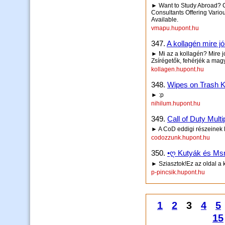
► Want to Study Abroad? C
Consultants Offering Vario
Available.
vmapu.hupont.hu
347.
A kollagén mire j
► Mi az a kollagén? Mire j
Zsírégetők, fehérjék a mag
kollagen.hupont.hu
348.
Wipes on Trash K
► :p
nihilum.hupont.hu
349.
Call of Duty Mult
► A CoD eddigi részeinek 
codozzunk.hupont.hu
350.
•ღ Kutyák és Msn 
► Sziasztok!Ez az oldal a 
p-pincsik.hupont.hu
1
2
3
4
5
15