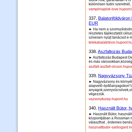
tudok róla, garantáltan ti i
különösen tudni szeretnél
vampirnaplok-love.hupont
337.
Balatonföldváron 
EUR
► Ha nem a szomszédodnak 
részletes tájékoztatót cél
szívesen nyújt tanácsot e-m
telekabalatotnon.hupont.h
338.
Aszfaltozás Buda
► Aszfaltozás:Budapest De
és más városokban,község
aszfalt-aszfalt-olcson.hupo
339.
Nagyvázsony Tü
► Nagyvázsony és környéké
alapvető építőanyagokon"ce
anyagok,szenyvízcsövek,vil
végezzük.
vazsonytuzep.hupont.hu
340.
Használt Bútor, h
► Használt Bútor, használt
központjában a Rossman mel
választhat , érdemes benéz
hasznaltbutor-sarbogard.h