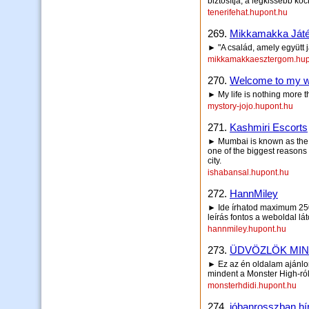
biztosítja, a legkissebb koc
tenerifehat.hupont.hu
269.
Mikkamakka Játé
► "A család, amely együtt j
mikkamakkaesztergom.hup
270.
Welcome to my w
► My life is nothing more t
mystory-jojo.hupont.hu
271.
Kashmiri Escorts
► Mumbai is known as the c
one of the biggest reasons 
city.
ishabansal.hupont.hu
272.
HannMiley
► Ide írhatod maximum 250 
leírás fontos a weboldal lá
hannmiley.hupont.hu
273.
ÜDVÖZLÖK MIN
► Ez az én oldalam ajánl
mindent a Monster High-ró
monsterhdidi.hupont.hu
274.
jóbanrosszban hí