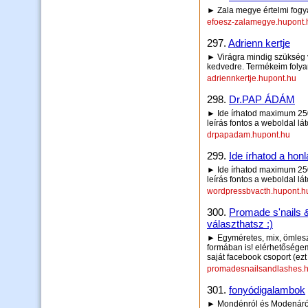
► Zala megye értelmi fogya
efoesz-zalamegye.hupont.
297.
Adrienn kertje
► Virágra mindig szükség 
kedvedre. Termékeim foly
adriennkertje.hupont.hu
298.
Dr.PAP ÁDÁM
► Ide írhatod maximum 250 
leírás fontos a weboldal lá
drpapadam.hupont.hu
299.
Ide írhatod a honl
► Ide írhatod maximum 250 
leírás fontos a weboldal lá
wordpressbvacth.hupont.h
300.
Promade s'nails 
választhatsz :)
► Egyméretes, mix, ömleszt
formában is! elérhetősége
saját facebook csoport (ez
promadesnailsandlashes.h
301.
fonyódigalambok
► Mondénról és Modenáról 