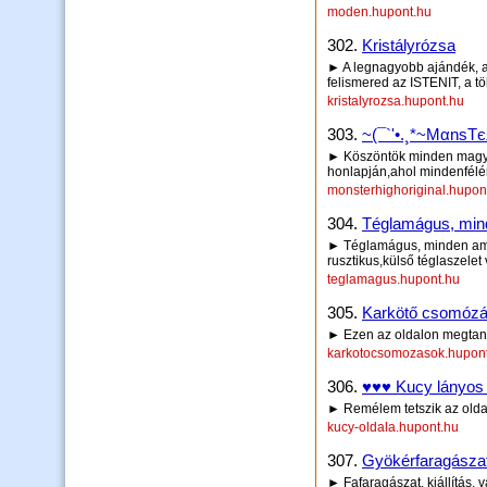
moden.hupont.hu
302.
Kristályrózsa
► A legnagyobb ajándék, a
felismered az ISTENIT, a 
kristalyrozsa.hupont.hu
303.
~(¯`'•.¸*~MαnsTєя
► Köszöntök minden magya
honlapján,ahol mindenfélér
monsterhighoriginal.hupon
304.
Téglamágus, minde
► Téglamágus, minden ami t
rusztikus,külső téglaszelet
teglamagus.hupont.hu
305.
Karkötő csomóz
► Ezen az oldalon megtanu
karkotocsomozasok.hupon
306.
♥♥♥ Kucy lányos 
► Remélem tetszik az oldal
kucy-oldala.hupont.hu
307.
Gyökérfaragásza
► Fafaragászat, kiállítás, 