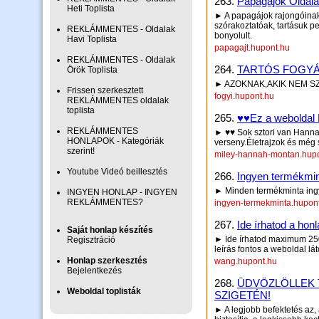
263.
Papagájok Oldala
Heti Toplista
► A papagájok rajongóinak
szórakoztatóak, tartásuk p
REKLÁMMENTES - Oldalak
bonyolult.
Havi Toplista
papagajt.hupont.hu
REKLÁMMENTES - Oldalak
264.
TARTÓS FOGYÁ
Örök Toplista
► AZOKNAK,AKIK NEM S
Frissen szerkesztett
fogyi.hupont.hu
REKLÁMMENTES oldalak
toplista
265.
♥♥Ez a weboldal
REKLÁMMENTES
► ♥♥ Sok sztori van Hanna
HONLAPOK - Kategóriák
verseny.Életrajzok és még
szerint!
miley-hannah-montan.hup
Youtube Videó beillesztés
266.
Ingyen termékmin
► Minden termékminta ingye
INGYEN HONLAP - INGYEN
REKLÁMMENTES?
ingyen-termekminta.hupon
267.
Ide írhatod a honl
Saját honlap készítés
► Ide írhatod maximum 250 
Regisztráció
leírás fontos a weboldal lá
Honlap szerkesztés
wang.hupont.hu
Bejelentkezés
268.
ÜDVÖZLÖLLEK 
Weboldal toplisták
SZIGETÉN!
► A legjobb befektetés az