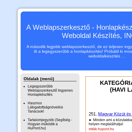
A Weblapszerkesztő - Honlapkészí
Weboldal Készítés, 
A második legjobb weblapszerkesztő, de ez teljesen ingye
itt a legegyszerűbb a honlapkészítés! Próbáld ki mo
weboldalkészítés ...
Oldalak (menü)
KATEGÓRI
Legegyszerűbb
(HAVI 
Weblapszerkesztő Ingyenes
Honlapkészítés
Hasznos
Látogatottságnövelési
Tanácsok!
251.
Magyar Közút és 
Tartalomjegyzék (Segítség -
► Minden ami a közutakkal,
Hogyan működik a
helyen megtalálhatja!
HuPont.hu)
mkkk.hupont.hu