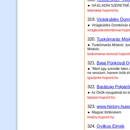
► HA ELADNI SZERETNÉ 
teljeskep.hupont.hu
319.
Virágküldés Domb
► Virágküldés Dombóvár é
viragkuldesdombovar.hupo
320.
Tuskómarás Misk
► Tuskómarás Miskolc ,tusk
Miskolc.
tuskomaras-borsod.hupont
321.
Bajai Pünkösdi G
► "Mert úgy szerette Isten 
ne vesszen, hanem örök él
igazijohir.hupont.hu
322.
Barátság Polgárő
► Az Önők nyugalmát és bi
bpeper.hupont.hu
323.
www.history.hupo
► Magyar történelem
history.hupont.hu
324.
Gyilkos Elmék