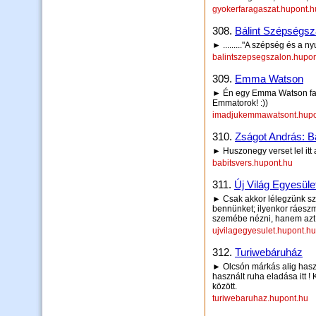
gyokerfaragaszat.hupont.h
308.
Bálint Szépségsz
► ........."A szépség és a n
balintszepsegszalon.hupon
309.
Emma Watson
► Én egy Emma Watson fan 
Emmatorok! :))
imadjukemmawatsont.hupo
310.
Zságot András: Ba
► Huszonegy verset lel itt 
babitsvers.hupont.hu
311.
Új Világ Egyesüle
► Csak akkor lélegzünk sza
bennünket; ilyenkor ráeszm
szemébe nézni, hanem azt j
ujvilagegyesulet.hupont.hu
312.
Turiwebáruház
► Olcsón márkás alig haszn
használt ruha eladása itt !
között.
turiwebaruhaz.hupont.hu