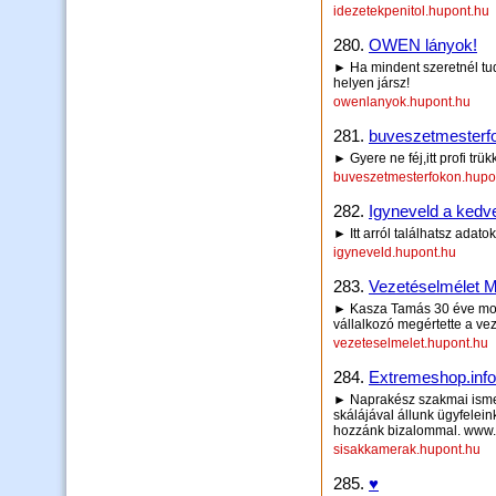
idezetekpenitol.hupont.hu
280.
OWEN lányok!
► Ha mindent szeretnél tudn
helyen jársz!
owenlanyok.hupont.hu
281.
buveszetmesterf
► Gyere ne féj,itt profi trük
buveszetmesterfokon.hupo
282.
Igyneveld a kedv
► Itt arról találhatsz ada
igyneveld.hupont.hu
283.
Vezetéselmélet M
► Kasza Tamás 30 éve mozo
vállalkozó megértette a ve
vezeteselmelet.hupont.hu
284.
Extremeshop.inf
► Naprakész szakmai ismer
skálájával állunk ügyfelein
hozzánk bizalommal. www.
sisakkamerak.hupont.hu
285.
♥