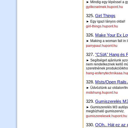
► Mindig egy lépéssel a gyi
gyilkoselmek.hupont.hu
325.
Girl Things
► Egy igazi lányos oldal!
girl-things.hupont.hu
326.
Make Your Ex Lo
► Making a woman fall in 
parrypaul.hupont.hu
327.
"CSIA" Hang és F
► Segítséget ajánlunk azo
nem rendelkeznek kellő műsz
szeretnének produkcióikho
hang-esfenytechnikaaa.hu
328.
Msts/Open Rails A
► Üdvözlünk az oldalon!Inne
mstshung.hupont.hu
329.
Gumiszerelés M3 
► Gumiszerelés M3 autópál
megbízható gumiszerviz.
gumiszerelesek.hupont.hu
330.
OOh.. Hát ez az 