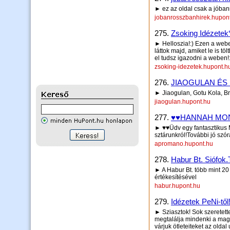
► ez az oldal csak a jóban
jobanrosszbanhirek.hupon
275.
Zsoking Idézetek
► Helloszia!:) Ezen a webe
láttok majd, amiket le is t
el tudsz igazodni a weben!
zsoking-idezetek.hupont.h
276.
JIAOGULAN É
► Jiaogulan, Gotu Kola, Br
jiaogulan.hupont.hu
277.
♥♥HANNAH MON
► ♥♥Üdv egy fantasztikus M
sztárunkról!További jó szó
apromano.hupont.hu
278.
Habur Bt. Siófok.
► A Habur Bt. több mint 20 
értékesítésével
habur.hupont.hu
279.
Idézetek PeNi-től!
► Sziasztok! Sok szeretett
megtalálja mindenki a magá
várjuk ötleteiteket az oldal