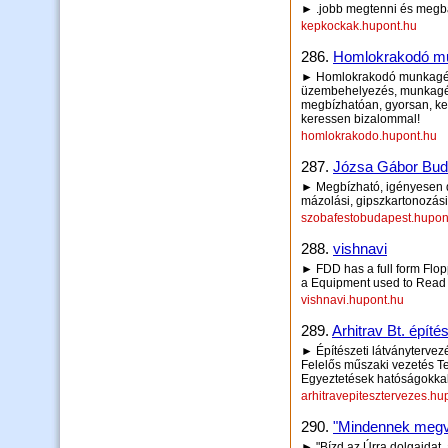
► .jobb megtenni és megbá
kepkockak.hupont.hu
286.
Homlokrakodó mu
► Homlokrakodó munkagép 
üzembehelyezés, munkagépe
megbízhatóan, gyorsan, ke
keressen bizalommal!
homlokrakodo.hupont.hu
287.
Józsa Gábor Buda
► Megbízható, igényesen d
mázolási, gipszkartonozási
szobafestobudapest.hupon
288.
vishnavi
► FDD has a full form Flopp
a Equipment used to Read 
vishnavi.hupont.hu
289.
Arhitrav Bt. építé
► Építészeti látványtervezé
Felelős műszaki vezetés T
Egyeztetések hatóságokka
arhitravepitesztervezes.hu
290.
"Mindennek megva
► "Bízd az Úrra dolgaidat, 