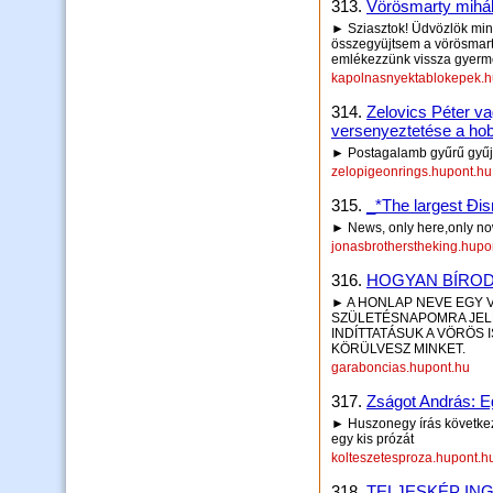
313.
Vörösmarty mihál
► Sziasztok! Üdvözlök min
összegyüjtsem a vörösmart
emlékezzünk vissza gyerm
kapolnasnyektablokepek.h
314.
Zelovics Péter v
versenyeztetése a ho
► Postagalamb gyűrű gyűjt
zelopigeonrings.hupont.hu
315.
_*The largest Đis
► News, only here,only now
jonasbrotherstheking.hupo
316.
HOGYAN BÍROD
► A HONLAP NEVE EGY 
SZÜLETÉSNAPOMRA JELE
INDÍTTATÁSUK A VÖRÖS I
KÖRÜLVESZ MINKET.
garaboncias.hupont.hu
317.
Zságot András: Eg
► Huszonegy írás következi
egy kis prózát
kolteszetesproza.hupont.h
318.
TELJESKÉP IN