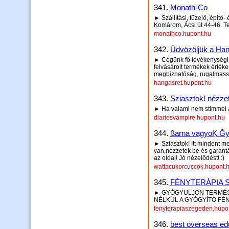
341.
Monath-Co
► Szállítási, tüzelő, épít
Komárom, Ácsi út 44-46. T
monathco.hupont.hu
342.
Üdvözöljük a Han
► Cégünk fő tevékenységi 
felvásárolt termékek érték
megbízhatóság, rugalmass
hangasret.hupont.hu
343.
Sziasztok! nézze
► Ha valami nem stimmel a
diariesvampire.hupont.hu
344.
ßarna vagyoĶ Ğya
► Sziasztok! Itt mindent m
van,nézzetek be és garant
az oldal! Jó nézelődést! :)
wattacukorcuccok.hupont.
345.
FÉNYTERÁPIA 
► GYÓGYULJON TERMÉS
NÉLKÜL A GYÓGYÍTÓ FÉ
fenyterapiaszegeden.hupo
346.
best overseas ed