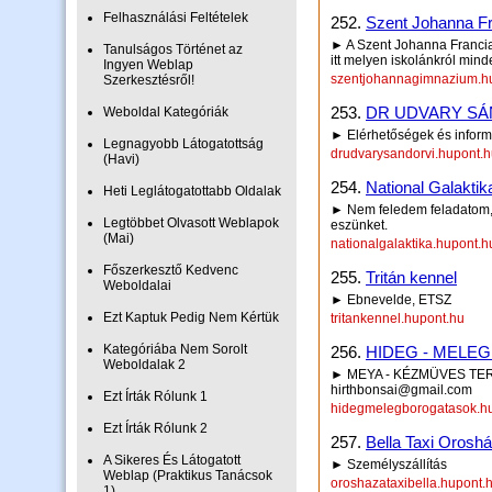
Felhasználási Feltételek
252.
Szent Johanna Fr
► A Szent Johanna Francia
Tanulságos Történet az
itt melyen iskolánkról min
Ingyen Weblap
szentjohannagimnazium.h
Szerkesztésről!
253.
DR UDVARY SÁ
Weboldal Kategóriák
► Elérhetőségek és inform
Legnagyobb Látogatottság
drudvarysandorvi.hupont.
(Havi)
254.
National Galaktik
Heti Leglátogatottabb Oldalak
► Nem feledem feladatom,n
Legtöbbet Olvasott Weblapok
eszünket.
(Mai)
nationalgalaktika.hupont.h
Főszerkesztő Kedvenc
255.
Tritán kennel
Weboldalai
► Ebnevelde, ETSZ
Ezt Kaptuk Pedig Nem Kértük
tritankennel.hupont.hu
Kategóriába Nem Sorolt
256.
HIDEG - MELE
Weboldalak 2
► MEYA - KÉZMÜVES TER
hirthbonsai@gmail.com
Ezt Írták Rólunk 1
hidegmelegborogatasok.h
Ezt Írták Rólunk 2
257.
Bella Taxi Orosh
A Sikeres És Látogatott
► Személyszállítás
Weblap (Praktikus Tanácsok
oroshazataxibella.hupont.
1)